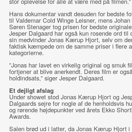
stor oplevelse for alle at være med på filmen.”
Hans dokumentar vandt desuden for bedste fot
til Valdemar Cold Winge Leisner, mens Johan
Søren Stenager tog prisen for bedste originale
Jesper Dalgaard har også kun rosende ord til o
sin medvinder Jonas Kærup Hjort, selv om der
faktisk kæmpede om de samme priser i flere a
kategorierne.
”Jonas har lavet en virkelig original og smuk f
fortjener at blive anerkendt. Deres film er også
holdindsats,” siger Jesper Dalgaard.
Et dejligt afslag
Under showet stod Jonas Kærup Hjort og Jes
Dalgaards sejre for nogle af de henholdsvis h
og rørende højdepunkter ved årets Ekko Shortl
Awards.
Salen brød ud i latter, da Jonas Kærup Hjort i 