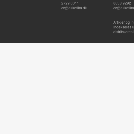
2729 0011
8838 9292
cc@ekkofilm.dk
cc@ekkofilm
Artikler og i
indekseres u
distribueres