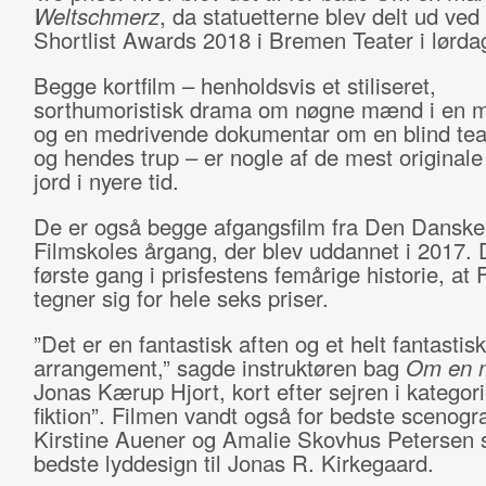
Weltschmerz
, da statuetterne blev delt ud ve
Shortlist Awards 2018 i Bremen Teater i lørda
Begge kortfilm – henholdsvis et stiliseret,
sorthumoristisk drama om nøgne mænd i en m
og en medrivende dokumentar om en blind teat
og hendes trup – er nogle af de mest original
jord i nyere tid.
De er også begge afgangsfilm fra Den Danske
Filmskoles årgang, der blev uddannet i 2017. 
første gang i prisfestens femårige historie, at
tegner sig for hele seks priser.
”Det er en fantastisk aften og et helt fantastisk
arrangement,” sagde instruktøren bag
Om en 
Jonas Kærup Hjort, kort efter sejren i kategor
fiktion”. Filmen vandt også for bedste scenograf
Kirstine Auener og Amalie Skovhus Petersen 
bedste lyddesign til Jonas R. Kirkegaard.