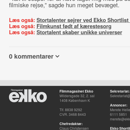
filmiske rejse,” sagde hun meget bevæget.
Læs også:
Stortalenter sejrer ved Ekko Shortlis
Læs også:
Filmkunst født af kærestesorg
Læs også:
Stortalent skaber unikke universer
0 kommentarer
Filmmagasinet Ekko
Sekretariat:
Wildersgade 32, 2. sal
Sekretariat@
1408 København K
Annoncer:
Tlf. 8838 9292
Merete Hell
CVR. 3468 8443
6111 5851
merete@ekko
Chefredaktør:
Claus Christensen
Ekko Shortli