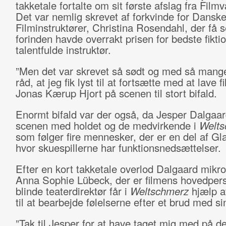
takketale fortalte om sit første afslag fra Film
Det var nemlig skrevet af forkvinde for Dansk
Filminstruktører, Christina Rosendahl, der få 
forinden havde overrakt prisen for bedste fiktio
talentfulde instruktør.
”Men det var skrevet så sødt og med så mang
råd, at jeg fik lyst til at fortsætte med at lave 
Jonas Kærup Hjort på scenen til stort bifald.
Enormt bifald var der også, da Jesper Dalgaar
scenen med holdet og de medvirkende i
Welts
som følger fire mennesker, der er en del af Gl
hvor skuespillerne har funktionsnedsættelser.
Efter en kort takketale overlod Dalgaard mikro
Anna Sophie Lübeck, der er filmens hovedper
blinde teaterdirektør får i
Weltschmerz
hjælp a
til at bearbejde følelserne efter et brud med s
”Tak til Jesper for at have taget mig med på d