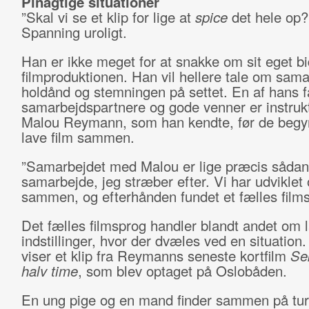
Pinagtige situationer
”Skal vi se et klip for lige at
spice
det hele op?
Spanning uroligt.
Han er ikke meget for at snakke om sit eget bid
filmproduktionen. Han vil hellere tale om sama
holdånd og stemningen på settet. En af hans f
samarbejdspartnere og gode venner er instruk
Malou Reymann, som han kendte, før de begy
lave film sammen.
”Samarbejdet med Malou er lige præcis sådan
samarbejde, jeg stræber efter. Vi har udviklet 
sammen, og efterhånden fundet et fælles film
Det fælles filmsprog handler blandt andet om 
indstillinger, hvor der dvæles ved en situation
viser et klip fra Reymanns seneste kortfilm
Se
halv time
, som blev optaget på Oslobåden.
En ung pige og en mand finder sammen på tur