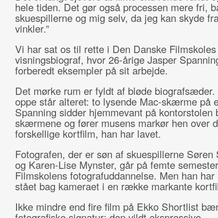
hele tiden. Det gør også processen mere fri, b
skuespillerne og mig selv, da jeg kan skyde fra
vinkler.”
Vi har sat os til rette i Den Danske Filmskoles l
visningsbiograf, hvor 26-årige Jasper Spannin
forberedt eksempler på sit arbejde.
Det mørke rum er fyldt af bløde biografsæder.
oppe står alteret: to lysende Mac-skærme på e
Spanning sidder hjemmevant på kontorstolen 
skærmene og fører musens markør hen over 
forskellige kortfilm, han har lavet.
Fotografen, der er søn af skuespillerne Søren
og Karen-Lise Mynster, går på femte semester
Filmskolens fotografuddannelse. Men han har 
stået bag kameraet i en række markante kortf
Ikke mindre end fire film på Ekko Shortlist bæ
fotografiske signatur: den vildt ekspressive