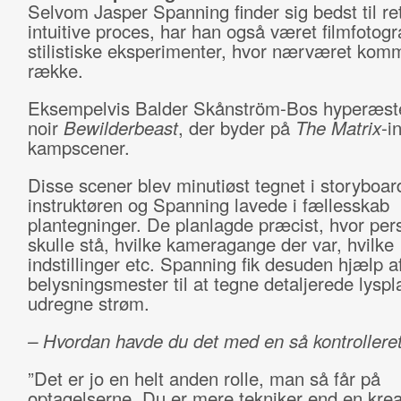
Selvom Jasper Spanning finder sig bedst til ret
intuitive proces, har han også været filmfotogr
stilistiske eksperimenter, hvor nærværet kom
række.
Eksempelvis Balder Skånström-Bos hyperæste
noir
Bewilderbeast
, der byder på
The Matrix
-i
kampscener.
Disse scener blev minutiøst tegnet i storyboar
instruktøren og Spanning lavede i fællesskab
plantegninger. De planlagde præcist, hvor per
skulle stå, hvilke kameragange der var, hvilke
indstillinger etc. Spanning fik desuden hjælp a
belysningsmester til at tegne detaljerede lyspl
udregne strøm.
– Hvordan havde du det med en så kontrollere
”Det er jo en helt anden rolle, man så får på
optagelserne. Du er mere tekniker end en krea