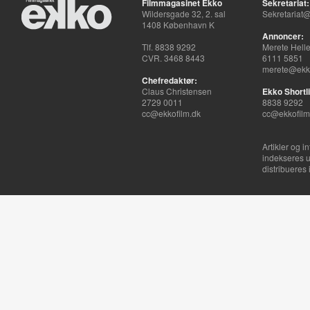
Filmmagasinet Ekko
Sekretariat:
Wildersgade 32, 2. sal
Sekretariat@
1408 København K
Annoncer:
Tlf. 8838 9292
Merete Hell
CVR. 3468 8443
6111 5851
merete@ekko
Chefredaktør:
Claus Christensen
Ekko Shortli
2729 0011
8838 9292
cc@ekkofilm.dk
cc@ekkofilm
Artikler og i
indekseres u
distribueres