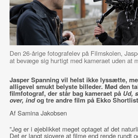
Den 26-årige fotografelev på Filmskolen, Jasp
at bevæge sig hurtigt med kameraet uden at mi
Jasper Spanning vil helst ikke lyssætte, m
alligevel smukt belyste billeder. Mød den ta
filmfotograf, der står bag kameraet på
Ud, 
over, ind
og tre andre film på Ekko Shortlist
Af Samina Jakobsen
”Jeg er i øjeblikket meget optaget af det naturl
Det er langt sjovere at filme end rende rundt o