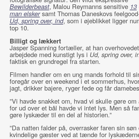
Bewilderbeast
, Malou Reymanns sensitive
13
man elsker
samt Thomas Daneskovs feelgood
Ud, spring over, ind
, som i øjeblikket ligger n
top 10.
Billigt og lækkert
Jasper Spanning fortæller, at han overhovedet
arbejdede med kunstigt lys i
Ud, spring over, i
faktisk en grundregel fra starten.
Filmen handler om en ung mands forhold til sin
foregår over en weekend i et sommerhus, hvor
jagt, drikker bajere, ryger fede og får damebe
”Vi havde snakket om, hvad vi skulle gøre om 
for ud over et bål havde vi intet lys. Men så fan
gøre lyskæder til en del af historien.”
”Da natten falder på, overrasker faren sin søn 
kvindelige gæster ved at tænde for lyskædern