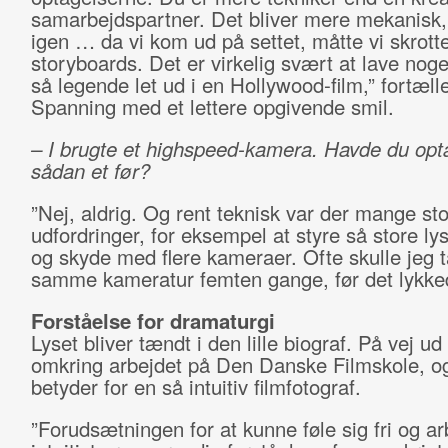
samarbejdspartner. Det bliver mere mekanisk
igen … da vi kom ud på settet, måtte vi skrotte
storyboards. Det er virkelig svært at lave nog
så legende let ud i en Hollywood-film,” fortæll
Spanning med et lettere opgivende smil.
– I brugte et highspeed-kamera. Havde du op
sådan et før?
”Nej, aldrig. Og rent teknisk var der mange st
udfordringer, for eksempel at styre så store l
og skyde med flere kameraer. Ofte skulle jeg 
samme kameratur femten gange, før det lykke
Forståelse for dramaturgi
Lyset bliver tændt i den lille biograf. På vej ud 
omkring arbejdet på Den Danske Filmskole, o
betyder for en så intuitiv filmfotograf.
”Forudsætningen for at kunne føle sig fri og a