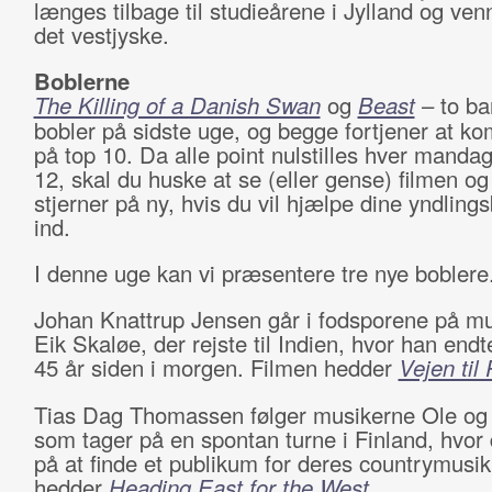
længes tilbage til studieårene i Jylland og ven
det vestjyske.
Boblerne
The Killing of a Danish Swan
og
Beast
– to ba
bobler på sidste uge, og begge fortjener at k
på top 10. Da alle point nulstilles hver manda
12, skal du huske at se (eller gense) filmen og
stjerner på ny, hvis du vil hjælpe dine yndling
ind.
I denne uge kan vi præsentere tre nye boblere
Johan Knattrup Jensen går i fodsporene på m
Eik Skaløe, der rejste til Indien, hvor han endte 
45 år siden i morgen. Filmen hedder
Vejen til
Tias Dag Thomassen følger musikerne Ole og
som tager på en spontan turne i Finland, hvor
på at finde et publikum for deres countrymusik
hedder
Heading East for the West
.