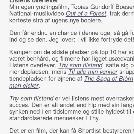
Min egen yndlingsfilm, Tobias Gundorff Boese
National-musikvideo
Out of a Forest
, trak der
korteste strå af ugens nye boblere.
Den får endnu en chance i denne uge, så gå f
ind og se den. Jeg lover: I vil ikke fortryde det
Kampen om de sidste pladser på top 10 har s
været benhård, og filmene har ligget usædvanl
L
istens overlever,
Thy som tilstand
,
satte sig 
niendepladsen, mens
Til alle min venner
snup
tiendepladsen for øjnene af
The Saga of Biôrn
man elsker
.
Thy som tilstand
er vel listens mest overraske
succes. Den er alt andet end hip med sin la
synken ned i en tidslomme og stille hyldest til 
standardiserede mennesker i Thy.
Det er en film, der kan få Shortlist-bestyreren t