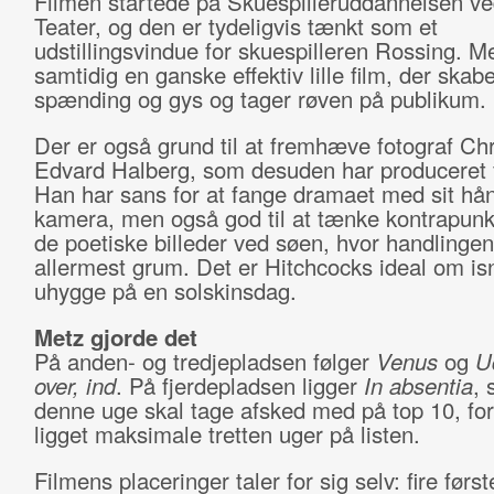
Filmen startede på Skuespilleruddannelsen v
Teater, og den er tydeligvis tænkt som et
udstillingsvindue for skuespilleren Rossing. M
samtidig en ganske effektiv lille film, der skabe
spænding og gys og tager røven på publikum.
Der er også grund til at fremhæve fotograf Chr
Edvard Halberg, som desuden har produceret 
Han har sans for at fange dramaet med sit hå
kamera, men også god til at tænke kontrapunk
de poetiske billeder ved søen, hvor handlingen
allermest grum. Det er Hitchcocks ideal om i
uhygge på en solskinsdag.
Metz gjorde det
På anden- og tredjepladsen følger
Venus
og
U
over, ind
. På fjerdepladsen ligger
In absentia
, 
denne uge skal tage afsked med på top 10, for
ligget maksimale tretten uger på listen.
Filmens placeringer taler for sig selv: fire førs