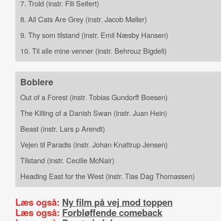
7. Trold (instr. Fili Seifert)
8. All Cats Are Grey (instr. Jacob Møller)
9. Thy som tilstand (instr. Emil Næsby Hansen)
10. Til alle mine venner (instr. Behrouz Bigdeli)
Boblere
Out of a Forest (instr. Tobias Gundorff Boesen)
The Killing of a Danish Swan (instr. Juan Hein)
Beast (instr. Lars p Arendt)
Vejen til Paradis (instr. Johan Knattrup Jensen)
Tilstand (instr. Cecilie McNair)
Heading East for the West (instr. Tias Dag Thomassen)
Læs også:
Ny film på vej mod toppen
Læs også:
Forbløffende comeback