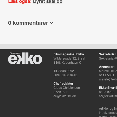
Læs også:
Dyret skal dø
0 kommentarer
Filmmagasinet Ekko
Sekretariat:
Wildersgade 32, 2. sal
Sekretariat@
1408 København K
Annoncer:
Tlf. 8838 9292
Merete Hell
CVR. 3468 8443
6111 5851
merete@ekko
Chefredaktør:
Claus Christensen
Ekko Shortli
2729 0011
8838 9292
cc@ekkofilm.dk
cc@ekkofilm
Artikler og i
indekseres u
distribueres