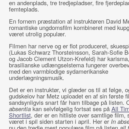
en andenplads, tre tredjepladser, fire fjerdepl
femteplads.
En fornem præstation af instruktøren David Me
romantiske ungdomsfilm kombineret med kupg
været utrolig populær.
Filmen har nerve og er flot produceret, skuespi
(Lukas Schwarz Thorsteinsson, Sarah-Sofie B
og Jacob Clement Utzon-Krefeld) har karisma,
brasilianske udlængselstema fungerer overbe
med den varmblodige sydamerikanske
underlægningsmusik.
Det er en instruktør, vi glæder os til at følge, o
gudskelov har Metz uploadet en af sin første fi
sandsynligvis snart får ham tilbage på listen.
absentia
kan selvfølgelig fortsat ses på
All Ti
Shortlist
, der er en hitliste over samtlige film,
været i spil siden starten i april. Her er
In abse
nu den tredje mest populære film på listen
all