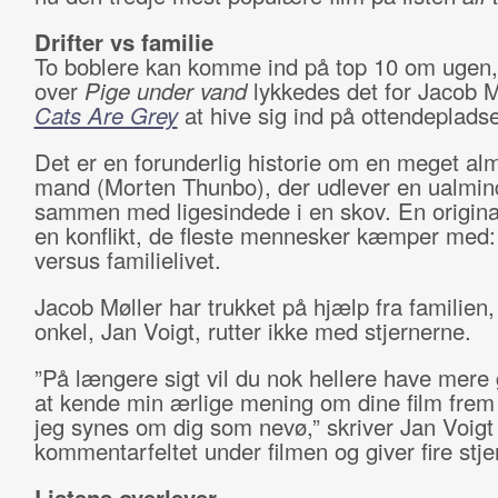
Drifter vs familie
To boblere kan komme ind på top 10 om ugen,
over
Pige under vand
lykkedes det for Jacob 
Cats Are Grey
at hive sig ind på ottendeplads
Det er en forunderlig historie om en meget alm
mand (Morten Thunbo), der udlever en ualmind
sammen med ligesindede i en skov. En original
en konflikt, de fleste mennesker kæmper med: 
versus familielivet.
Jacob Møller har trukket på hjælp fra familien
onkel, Jan Voigt, rutter ikke med stjernerne.
”På længere sigt vil du nok hellere have mere
at kende min ærlige mening om dine film frem 
jeg synes om dig som nevø,” skriver Jan Voigt
kommentarfeltet under filmen og giver fire stje
Listens overlever