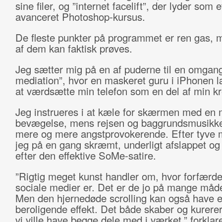
sine filer, og ”internet facelift”, der lyder som e
avanceret Photoshop-kursus.
De fleste punkter på programmet er ren gas, 
af dem kan faktisk prøves.
Jeg sætter mig på en af puderne til en omgan
mediation”, hvor en maskeret guru i iPhonen 
at værdsætte min telefon som en del af min kr
Jeg instrueres i at kæle for skærmen med en 
bevægelse, mens rejsen og baggrundsmusikke
mere og mere angstprovokerende. Efter tyve m
jeg på en gang skræmt, underligt afslappet og
efter den effektive SoMe-satire.
”Rigtig meget kunst handler om, hvor forfærde
sociale medier er. Det er de jo på mange måd
Men den hjernedøde scrolling kan også have en
beroligende effekt. Det både skaber og kurerer
vi ville have begge dele med i værket,” forklar