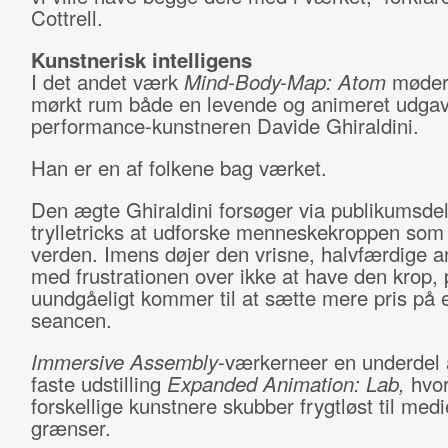
Cottrell.
Kunstnerisk intelligens
I det andet værk
Mind-Body-Map: Atom
møder 
mørkt rum både en levende og animeret udgav
performance-kunstneren Davide Ghiraldini.
Han er en af folkene bag værket.
Den ægte Ghiraldini forsøger via publikumsde
trylletricks at udforske menneskekroppen som 
verden. Imens døjer den vrisne, halvfærdige a
med frustrationen over ikke at have den krop,
uundgåeligt kommer til at sætte mere pris på e
seancen.
Immersive Assembly
-værkerneer en underdel 
faste udstilling
Expanded Animation: Lab,
hvo
forskellige kunstnere skubber frygtløst til medi
grænser.