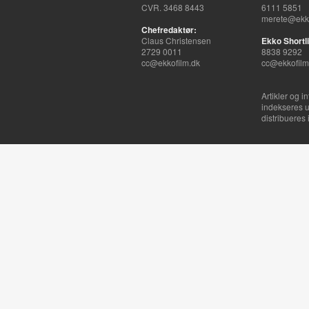
CVR. 3468 8443
6111 5851
merete@ekko
Chefredaktør:
Claus Christensen
Ekko Shortli
2729 0011
8838 9292
cc@ekkofilm.dk
cc@ekkofilm
Artikler og i
indekseres u
distribueres