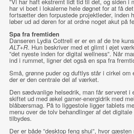
”Vi har haft ekstremt lidt tid til det, og siden 
har vi boet i lokalerne hele døgnet for at få det
fortsætter den forpustede projektleder, inden 
løber ud ad døren for at ordne noget akut på fe
Spa fra fremtiden
Danseren Lydia Cottrell er er en af de tre kun
ALT+R
. Hun beskriver med et glimt i øjet vær
”det nyeste inden for digital wellness”. Når m
ind i rummet, ligner det også en spa fra fremti
Små, grønne puder og duftlys står i cirkel om
der er den centrale del af værket.
Den sædvanlige helsedrik, man får serveret i 
skiftet ud med ækel gamer-energidrik med mel
blåbærsmag. På to liggestole ligger tablets m
menu over de tolv behandlinger af det digitale
tilbydes.
Der er både ”desktop feng shui”, hvor gæsten 