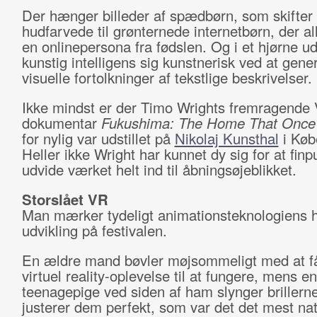
Der hænger billeder af spædbørn, som skifter 
hudfarvede til grønternede internetbørn, der al
en onlinepersona fra fødslen. Og i et hjørne ud
kunstig intelligens sig kunstnerisk ved at gene
visuelle fortolkninger af tekstlige beskrivelser.
Ikke mindst er der Timo Wrights fremragende
dokumentar
Fukushima: The Home That Onc
for nylig var udstillet på
Nikolaj Kunsthal
i Køb
Heller ikke Wright har kunnet dy sig for at fin
udvide værket helt ind til åbningsøjeblikket.
Storslået VR
Man mærker tydeligt animationsteknologiens h
udvikling på festivalen.
En ældre mand bøvler møjsommeligt med at få 
virtuel reality-oplevelse til at fungere, mens en
teenagepige ved siden af ham slynger brillern
justerer dem perfekt, som var det det mest natu