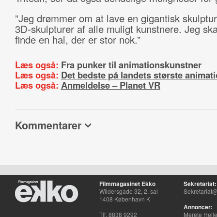
”Jeg drømmer om at lave en gigantisk skulpt
3D-skulpturer af alle muligt kunstnere. Jeg ska
finde en hal, der er stor nok.”
Læs også:
Fra punker til animationskunstner
Læs også:
Det bedste på landets største animati
Læs også:
Anmeldelse – Planet VR
Kommentarer
Filmmagasinet Ekko
Sekretariat:
Wildersgade 32, 2. sal
Sekretariat@
1408 København K
Annoncer:
Tlf. 8838 9292
Merete Hell