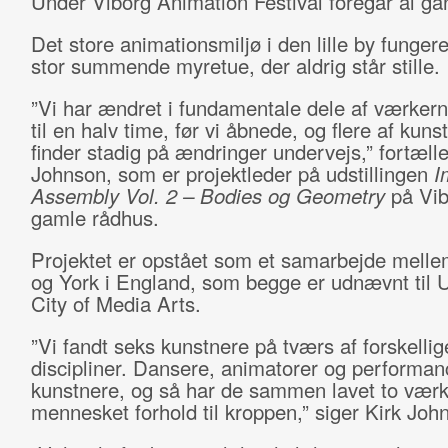
Under Viborg Animation Festival foregår al gan
Det store animationsmiljø i den lille by funger
stor summende myretue, der aldrig står stille.
”Vi har ændret i fundamentale dele af værkern
til en halv time, før vi åbnede, og flere af kuns
finder stadig på ændringer undervejs,” fortælle
Johnson, som er projektleder på udstillingen
I
Assembly Vol. 2 – Bodies og Geometry
på Vi
gamle rådhus.
Projektet er opstået som et samarbejde melle
og York i England, som begge er udnævnt ti
City of Media Arts.
”Vi fandt seks kunstnere på tværs af forskellig
discipliner. Dansere, animatorer og performan
kunstnere, og så har de sammen lavet to vær
mennesket forhold til kroppen,” siger Kirk Joh