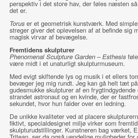
perspektiv i det store hav, der føles næsten så
det er.
Torus
er et geometrisk kunstværk. Med simple
streger giver det oplevelsen af at befinde sig mi
magisk virvar af bevægelse.
Fremtidens skulpturer
Phenomenal Sculpture Garden – Esthesis
føl
være midt i et unaturligt skulpturmuseum.
Med evigt skiftende lys og musik i et ellers to
bevæger jeg mig rundt. Jeg kan gå helt tæt på
gudesmukke skulpturer af en frygtindgydende 
strandet astronaut og en kvinde, der er fastfros
sekundet, hvor hun falder over en ledning.
De unikke kvaliteter ved at placere skulpturern
fiktivt, specialdesignet miljø virker som fremtid
skulpturudstillinger. Kunstneren bag værket, 
Tritean, ser da også uendelige muligheder for 