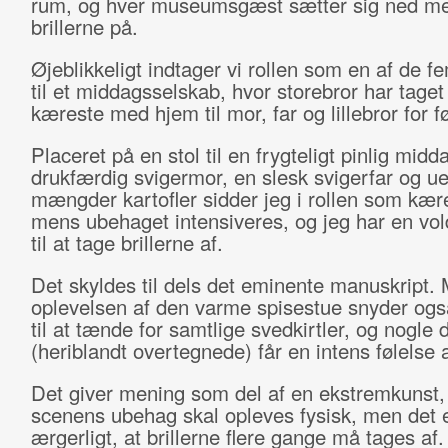
rum, og hver museumsgæst sætter sig ned m
brillerne på.
Øjeblikkeligt indtager vi rollen som en af de 
til et middagsselskab, hvor storebror har taget
kæreste med hjem til mor, far og lillebror for f
Placeret på en stol til en frygteligt pinlig mid
drukfærdig svigermor, en slesk svigerfar og u
mængder kartofler sidder jeg i rollen som kær
mens ubehaget intensiveres, og jeg har en vol
til at tage brillerne af.
Det skyldes til dels det eminente manuskript.
oplevelsen af den varme spisestue snyder ogs
til at tænde for samtlige svedkirtler, og nogle 
(heriblandt overtegnede) får en intens følelse 
Det giver mening som del af en ekstremkunst,
scenens ubehag skal opleves fysisk, men det 
ærgerligt, at brillerne flere gange må tages af.