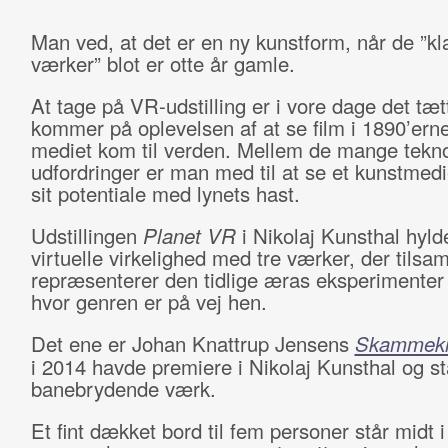
Man ved, at det er en ny kunstform, når de ”kl
værker” blot er otte år gamle.
At tage på VR-udstilling er i vore dage det tæ
kommer på oplevelsen af at se film i 1890’ern
mediet kom til verden. Mellem de mange tekn
udfordringer er man med til at se et kunstmedi
sit potentiale med lynets hast.
Udstillingen
Planet VR
i Nikolaj Kunsthal hyld
virtuelle virkelighed med tre værker, der tils
repræsenterer den tidlige æras eksperimenter 
hvor genren er på vej hen.
Det ene er Johan Knattrup Jensens
Skammek
i 2014 havde premiere i Nikolaj Kunsthal og st
banebrydende værk.
Et fint dækket bord til fem personer står midt i