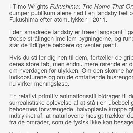
I Timo Wrights
Fukushima: The Home That O
dumper publikum alene ned i en landsby tæt 
Fukushima efter atomulykken i 2011.
I den smadrede landsby er træer langsomt i g
trodse strålingen imellem bygningerne, og run
står de tidligere beboere og venter pænt.
Hvis du stiller dig hen til dem, fortæller de g
deres store tab, men endnu mere rørende er de
om hverdagen før ulykken. Om den skønne ha
indkøbsturene og om de omfattende husrengør
nu virker meningsløse.
En relativt primitiv animationsstil bidrager til 
surrealistiske oplevelse af at stå i en ubeboeli
beboernes forvrængede, halvopløste kroppe g
indtrykket af, at naturlovene hidsigt trækker d
fra de områder, som de fysisk ikke kan besøg