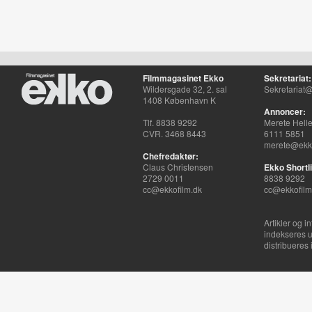
Filmmagasinet Ekko
Sekretariat:
Wildersgade 32, 2. sal
Sekretariat@
1408 København K
Annoncer:
Tlf. 8838 9292
Merete Hell
CVR. 3468 8443
6111 5851
merete@ekko
Chefredaktør:
Claus Christensen
Ekko Shortli
2729 0011
8838 9292
cc@ekkofilm.dk
cc@ekkofilm
Artikler og i
indekseres u
distribueres