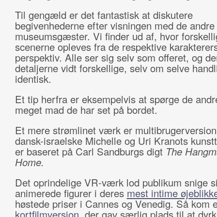
Til gengæld er det fantastisk at diskutere
begivenhederne efter visningen med de andre
museumsgæster. Vi finder ud af, hvor forskelli
scenerne opleves fra de respektive karakterer
perspektiv. Alle ser sig selv som offeret, og de
detaljerne vidt forskellige, selv om selve hand
identisk.
Et tip herfra er eksempelvis at spørge de andr
meget mad de har set på bordet.
Et mere strømlinet værk er multibrugerversion
dansk-israelske Michelle og Uri Kranots kunsttr
er baseret på Carl Sandburgs digt
The Hangm
Home.
Det oprindelige VR-værk lod publikum snige si
animerede figurer i deres
mest intime øjeblikk
høstede priser i Cannes og Venedig. Så kom 
kortfilmversion
, der gav særlig plads til at dyr