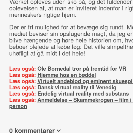
Værket opleves uden sko på, og det fuldender
oplevelsen af, at man er inviteret indenfor i rig
menneskers rigtige hjem.
Der er fri mulighed for at bevæge sig rundt. 
mediet beviser sin opslugende magt, da jeg er n
blive hængende og høre hele historien om, hv
beboer plejede at købe løg: Det ville simpelth
uhøfligt at gå midt i det hele!
Læs også:
Ole Bornedal tror på fremtid for VR
Læs også:
Hjemme hos en bøddel
Læs også:
Virtuelt andeblod og eminent skuespi
Læs også:
Dansk virtual reality til Venedig
Læs også:
Endelig virtual reality med substans
Læs også:
Anmeldelse – Skammekrogen – film i 
person
0 kommentarer