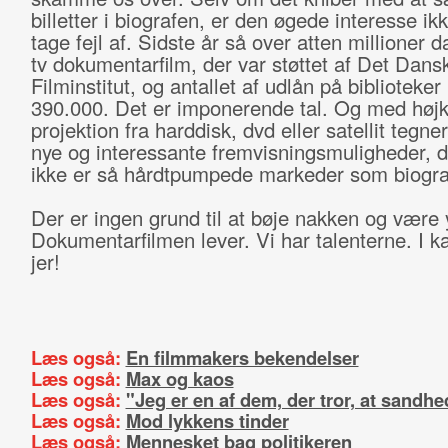
billetter i biografen, er den øgede interesse ikke
tage fejl af. Sidste år så over atten millioner 
tv dokumentarfilm, der var støttet af Det Dans
Filminstitut, og antallet af udlån på biblioteke
390.000. Det er imponerende tal. Og med højkv
projektion fra harddisk, dvd eller satellit tegner
nye og interessante fremvisningsmuligheder, 
ikke er så hårdtpumpede markeder som biogr
Der er ingen grund til at bøje nakken og være
Dokumentarfilmen lever. Vi har talenterne. I 
jer!
Læs også:
En filmmakers bekendelser
Læs også:
Max og kaos
Læs også:
"Jeg er en af dem, der tror, at sandh
Læs også:
Mod lykkens tinder
Læs også:
Mennesket bag politikeren