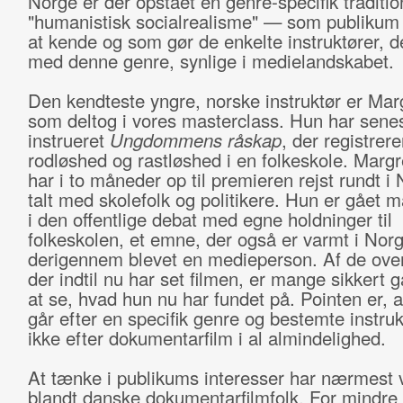
Norge er der opstået en genre-specifik traditi
"humanistisk socialrealisme" — som publikum 
at kende og som gør de enkelte instruktører, d
med denne genre, synlige i medielandskabet.
Den kendteste yngre, norske instruktør er Marg
som deltog i vores masterclass. Hun har sene
instrueret
Ungdommens råskap
, der registrere
rodløshed og rastløshed i en folkeskole. Margr
har i to måneder op til premieren rejst rundt i
talt med skolefolk og politikere. Hun er gået m
i den offentlige debat med egne holdninger til
folkeskolen, et emne, der også er varmt i Nor
derigennem blevet en medieperson. Af de ove
der indtil nu har set filmen, er mange sikkert g
at se, hvad hun nu har fundet på. Pointen er, 
går efter en specifik genre og bestemte instru
ikke efter dokumentarfilm i al almindelighed.
At tænke i publikums interesser har nærmest 
blandt danske dokumentarfilmfolk. For mindre