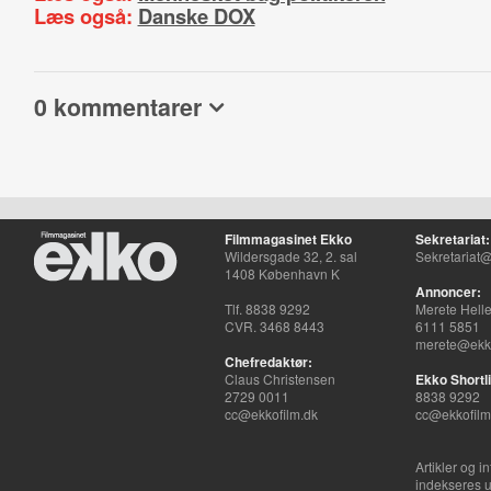
Læs også:
Danske DOX
0 kommentarer
Filmmagasinet Ekko
Sekretariat:
Wildersgade 32, 2. sal
Sekretariat@
1408 København K
Annoncer:
Tlf. 8838 9292
Merete Hell
CVR. 3468 8443
6111 5851
merete@ekko
Chefredaktør:
Claus Christensen
Ekko Shortli
2729 0011
8838 9292
cc@ekkofilm.dk
cc@ekkofilm
Artikler og i
indekseres u