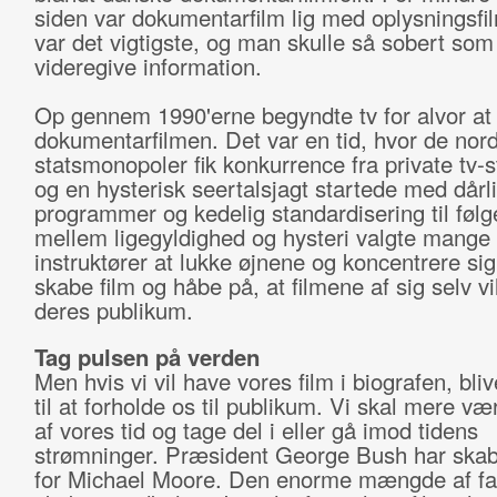
siden var dokumentarfilm lig med oplysningsf
var det vigtigste, og man skulle så sobert som
videregive information.
Op gennem 1990'erne begyndte tv for alvor at
dokumentarfilmen. Det var en tid, hvor de nor
statsmonopoler fik konkurrence fra private tv-s
og en hysterisk seertalsjagt startede med dårl
programmer og kedelig standardisering til følge
mellem ligegyldighed og hysteri valgte mange
instruktører at lukke øjnene og koncentrere si
skabe film og håbe på, at filmene af sig selv vil
deres publikum.
Tag pulsen på verden
Men hvis vi vil have vores film i biografen, bliv
til at forholde os til publikum. Vi skal mere væ
af vores tid og tage del i eller gå imod tidens
strømninger. Præsident George Bush har skab
for Michael Moore. Den enorme mængde af fas