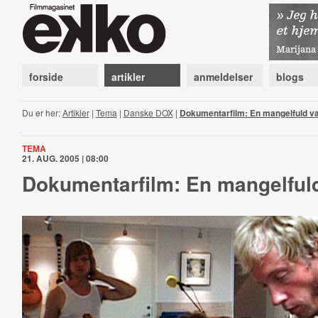
forside
artikler
anmeldelser
blogs
Du er her:
Artikler
|
Tema
|
Danske DOX
|
Dokumentarfilm: En mangelfuld v
TEMA
21. AUG. 2005 | 08:00
Dokumentarfilm: En mangelful