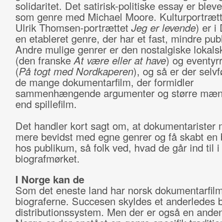
solidaritet. Det satirisk-politiske essay er bleve
som genre med Michael Moore. Kulturportrætt
Ulrik Thomsen-portrættet
Jeg er levende
) er 
en etableret genre, der har et fast, mindre pub
Andre mulige genrer er den nostalgiske lokalsk
(den franske
At være eller at have
) og eventyrr
(
På togt med Nordkaperen
), og så er der selvf
de mange dokumentarfilm, der formidler
sammenhængende argumenter og større mæn
end spillefilm.
Det handler kort sagt om, at dokumentarister
mere bevidst med egne genrer og få skabt en 
hos publikum, så folk ved, hvad de går ind til i
biografmørket.
I Norge kan de
Som det eneste land har norsk dokumentarfilm
biograferne. Succesen skyldes et anderledes b
distributionssystem. Men der er også en anden