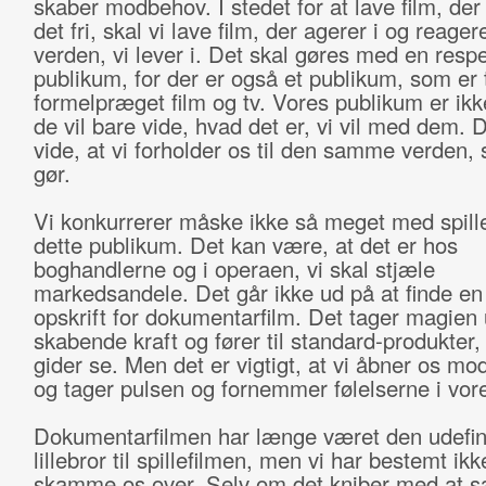
skaber modbehov. I stedet for at lave film, der
det fri, skal vi lave film, der agerer i og reage
verden, vi lever i. Det skal gøres med en respe
publikum, for der er også et publikum, som er 
formelpræget film og tv. Vores publikum er i
de vil bare vide, hvad det er, vi vil med dem. 
vide, at vi forholder os til den samme verden,
gør.
Vi konkurrerer måske ikke så meget med spill
dette publikum. Det kan være, at det er hos
boghandlerne og i operaen, vi skal stjæle
markedsandele. Det går ikke ud på at finde en
opskrift for dokumentarfilm. Det tager magien 
skabende kraft og fører til standard-produkter
gider se. Men det er vigtigt, at vi åbner os mo
og tager pulsen og fornemmer følelserne i vore
Dokumentarfilmen har længe været den udefi
lillebror til spillefilmen, men vi har bestemt ik
skamme os over. Selv om det kniber med at 