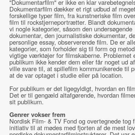
"Dokumentarfilm" er ikke en klar varebetegnel
Dokumentarfilm dækker et rigt udbud af mege
forskellige typer film, fra kunstneriske film over
film til rockstjerneportrætter. Blandt dokument
vi nogle kategorier, såsom den undersøgende
dokumentar, den journalistiske dokumentar, de
personlige essay, observerende film. De er all
kategorier, som forholder sig til form og metod
vigtige værktøjer for filmskaberne. Problemet e
publikum ikke kender dem eller får noget ud a
ville svare til, at spillefilm kommunikerede til 
at de var optaget i studie eller på location.
For publikum er det ligegyldigt, hvordan en film
Det er til gengæld altafgørende, hvordan filme
sit publikum.
Genrer vokser frem
Nordisk Film- & TV Fond og overtegnede tog fo
initiativ til at mødes med fjorten af de mest l
nordiske dokumentarfilminstruktører. Det var et