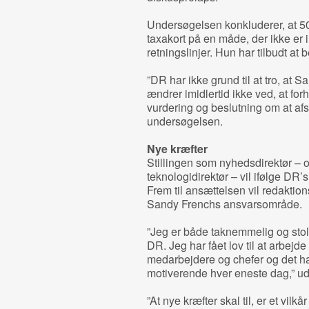
Undersøgelsen konkluderer, at 5
taxakort på en måde, der ikke er
retningslinjer. Hun har tilbudt at 
”DR har ikke grund til at tro, at 
ændrer imidlertid ikke ved, at fo
vurdering og beslutning om at afsl
undersøgelsen.
Nye kræfter
Stillingen som nyhedsdirektør – o
teknologidirektør – vil ifølge DR’
Frem til ansættelsen vil redakti
Sandy Frenchs ansvarsområde.
”Jeg er både taknemmelig og stolt
DR. Jeg har fået lov til at arbej
medarbejdere og chefer og det ha
motiverende hver eneste dag,” ud
”At nye kræfter skal til, er et vilk