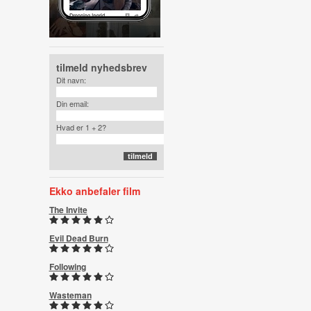
tilmeld nyhedsbrev
Dit navn:
Din email:
Hvad er 1 + 2?
Ekko anbefaler film
The Invite
Evil Dead Burn
Following
Wasteman