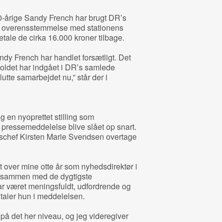
0-årige Sandy French har brugt DR’s
 i overensstemmelse med stationens
betale de cirka 16.000 kroner tilbage.
Sandy French har handlet forsætligt. Det
rholdet har indgået i DR’s samlede
utte samarbejdet nu,” står der i
g en nyoprettet stilling som
s pressemeddelelse blive slået op snart.
onschef Kirsten Marie Svendsen overtage
 over mine otte år som nyhedsdirektør i
de sammen med de dygtigste
r været meningsfuldt, udfordrende og
taler hun i meddelelsen.
år på det her niveau, og jeg videregiver