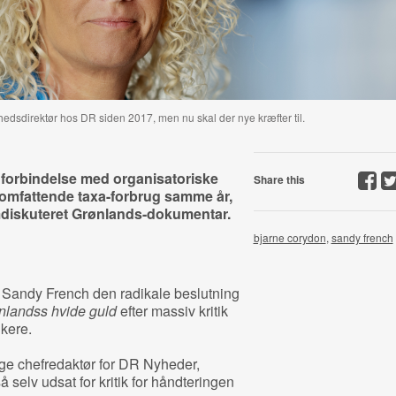
dsdirektør hos DR siden 2017, men nu skal der nye kræfter til.
 forbindelse med organisatoriske
Share this
 omfattende taxa-forbrug samme år,
mdiskuteret Grønlands-dokumentar.
bjarne corydon
,
sandy french
r Sandy French den radikale beslutning
nlandss hvide guld
efter massiv kritik
ikere.
ge chefredaktør for DR Nyheder,
selv udsat for kritik for håndteringen