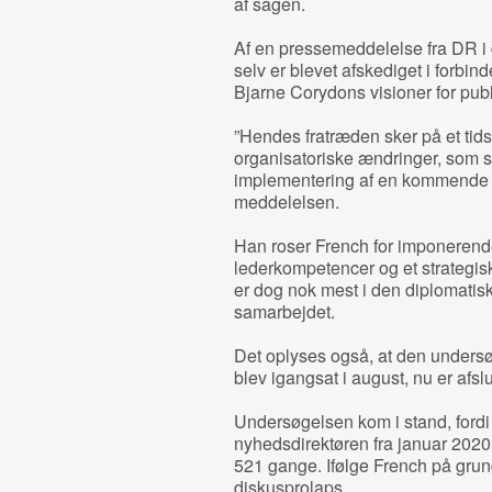
af sagen.
Af en pressemeddelelse fra DR i 
selv er blevet afskediget i forbin
Bjarne Corydons visioner for publ
”Hendes fratræden sker på et tid
organisatoriske ændringer, som 
implementering af en kommende ny
meddelelsen.
Han roser French for imponerende 
lederkompetencer og et strategisk 
er dog nok mest i den diplomatis
samarbejdet.
Det oplyses også, at den undersø
blev igangsat i august, nu er afslu
Undersøgelsen kom i stand, fordi 
nyhedsdirektøren fra januar 2020 
521 gange. Ifølge French på grun
diskusprolaps.