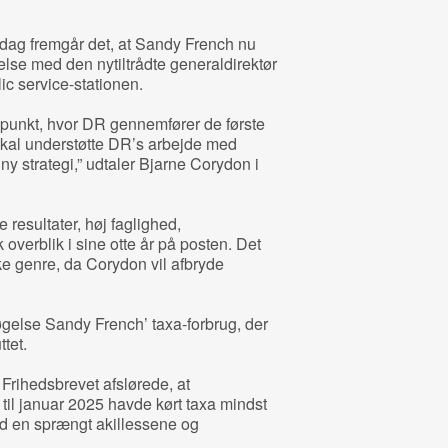
dag fremgår det, at Sandy French nu
delse med den nytiltrådte generaldirektør
ic service-stationen.
spunkt, hvor DR gennemfører de første
skal understøtte DR’s arbejde med
 strategi,” udtaler Bjarne Corydon i
resultater, høj faglighed,
overblik i sine otte år på posten. Det
ke genre, da Corydon vil afbryde
gelse Sandy French’ taxa-forbrug, der
ttet.
Frihedsbrevet afslørede, at
til januar 2025 havde kørt taxa mindst
d en sprængt akillessene og