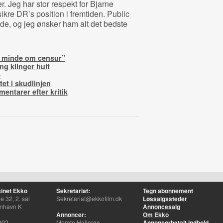
r. Jeg har stor respekt for Bjarne
kre DR’s position i fremtiden. Public
de, og jeg ønsker ham alt det bedste
n minde om censur”
g klinger hult
e
tet i skudlinjen
ntarer efter kritik
inet Ekko
Sekretariat:
Tegn abonnement
 32, 2. sal
Sekretariat@ekkofilm.dk
Løssalgssteder
nhavn K
Annoncesalg
Annoncer:
Om Ekko
292
Merete Hellerøe
Annoncørbetalt indhold