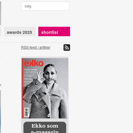
awards 2025
shortlist
RSS-feed / artikler
l