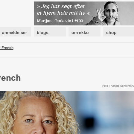
anmeldelser
blogs
om ekko
shop
y French
rench
Foto | Agnete Schlichtkrul