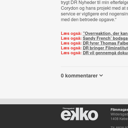
trygt DR Nyheder til min efterfølge
Corydon og hans projekt med at si
service er vigtigere end nogensin
med den betroede opgave.”
Læs også:
”Overreaktion, der ka
Læs også:
Sandy French’ bodsgan
Læs også:
DR fyrer Thomas Falb
Læs også:
DR bringer Filminstitut
Læs også:
DR vil gennemgå dokume
0 kommentarer
Filmmagas
Wildersgade
1408 Købe
Tlf. 8838 9