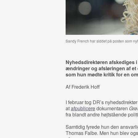
Sandy French har siddet på posten som nyhe
Nyhedsdirektøren afskediges i
ændringer og afsløringen af et
som hun mødte kritik for en o
Af Frederik Hoff
I februar tog DR’s nyhedsdirektø
at
afpublicere
dokumentaren
Grø
fra blandt andre højtstående polit
Samtidig fyrede hun den ansvarli
Thomas Falbe. Men hun blev også 