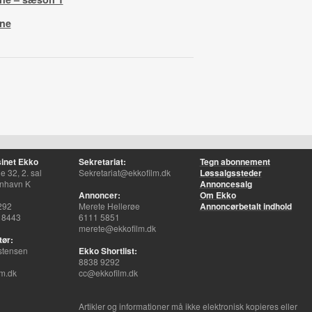
rne
inet Ekko
Sekretariat:
Tegn abonnement
 32, 2. sal
Sekretariat@ekkofilm.dk
Løssalgssteder
nhavn K
Annoncesalg
Annoncer:
Om Ekko
292
Merete Hellerøe
Annoncørbetalt indhold
 8443
6111 5851
merete@ekkofilm.dk
tør:
stensen
Ekko Shortlist:
8838 9292
m.dk
cc@ekkofilm.dk
Artikler og informationer må ikke elektronisk kopieres eller