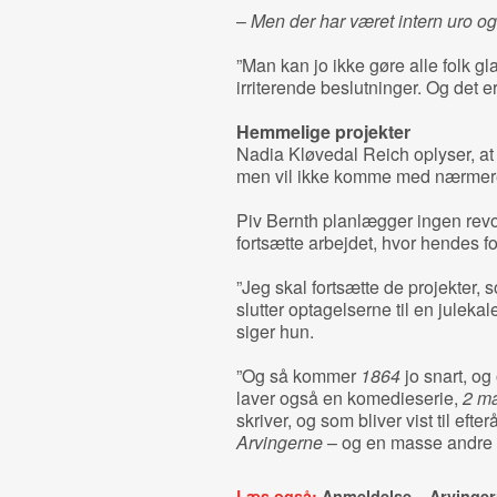
–
Men der har været intern uro og
”Man kan jo ikke gøre alle folk 
irriterende beslutninger. Og det e
Hemmelige projekter
Nadia Kløvedal Reich oplyser, at 
men vil ikke komme med nærmere 
Piv Bernth planlægger ingen revo
fortsætte arbejdet, hvor hendes f
”Jeg skal fortsætte de projekter,
slutter optagelserne til en julek
siger hun.
”Og så kommer
1864
jo snart, og
laver også en komedieserie,
2 m
skriver, og som bliver vist til efte
Arvingerne
– og en masse andre t
Læs også:
Anmeldelse – Arvinger