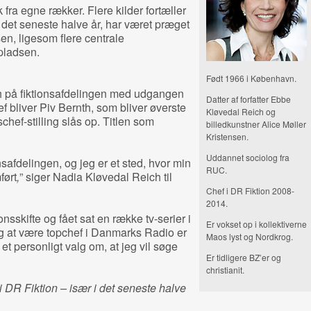
fra egne rækker. Flere kilder fortæller
i det seneste halve år, har været præget
sen, ligesom flere centrale
pladsen.
Født 1966 i København.
 på fiktionsafdelingen med udgangen
Datter af forfatter Ebbe
f bliver Piv Bernth, som bliver øverste
Kløvedal Reich og
hef-stilling slås op. Titlen som
billedkunstner Alice Møller
Kristensen.
Uddannet sociolog fra
nsafdelingen, og jeg er et sted, hvor min
RUC.
ført
,
” siger Nadia Kløvedal Reich til
Chef i DR Fiktion 2008-
2014.
onsskifte og fået sat en række tv-serier i
Er vokset op i kollektiverne
 Og at være topchef i Danmarks Radio er
Maos lyst og Nordkrog.
et personligt valg om, at jeg vil søge
Er tidligere BZ’er og
christianit.
 i DR Fiktion – især i det seneste halve