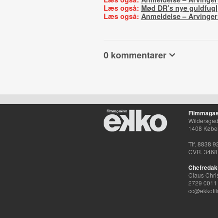
Læs også:
Mød DR’s nye guldfugl
Læs også:
Anmeldelse – Arvinge
0 kommentarer
Filmmagas
Wildersgade
1408 Købe
Tlf. 8838 9
CVR. 3468
Chefredak
Claus Chri
2729 0011
cc@ekkofil