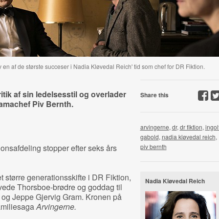
 en af de største succeser i Nadia Kløvedal Reich' tid som chef for DR Fiktion.
tik af sin ledelsesstil og overlader
Share this
ramachef Piv Bernth.
arvingerne
,
dr
,
dr fiktion
,
ingol
gabold
,
nadia kløvedal reich
,
onsafdeling stopper efter seks års
piv bernth
 større generationsskifte i DR Fiktion,
Nadia Kløvedal Reich
arvede Thorsboe-brødre og goddag til
e og Jeppe Gjervig Gram. Kronen på
amiliesaga
Arvingerne.