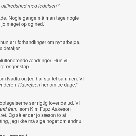
 utilfredshed med ledelsen?
glade. Nogle gange må man tage nogle
r jo meget op og ned.”
hun er i forhandlinger om nyt arbejde,
detaljer.
lutionerende ændringer. Hun vil
orgænger slap.
 som Nadia og jeg har startet sammen. Vi
alenderen
Tidsrejsen
her om tre dage,”
 optagelserne ser rigtig lovende ud. Vi
and frem
, som Kim Fupz Aakeson
råret. Og så er der jo sæson to af
ing, jeg ikke må sige noget om endnu!”
ne – sæson 1