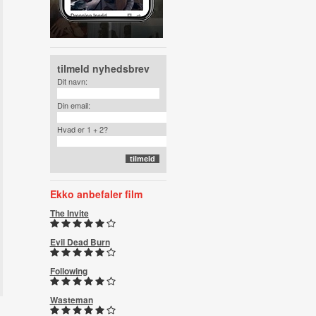
tilmeld nyhedsbrev
Dit navn:
Din email:
Hvad er 1 + 2?
Ekko anbefaler film
The Invite
Evil Dead Burn
Following
Wasteman