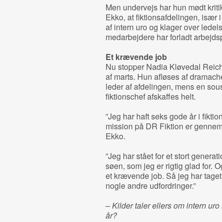
Men undervejs har hun mødt kritik 
Ekko, at fiktionsafdelingen, især 
af intern uro og klager over ledel
medarbejdere har forladt arbejds
Et krævende job
Nu stopper Nadia Kløvedal Reich
af marts. Hun afløses af dramache
leder af afdelingen, mens en sousc
fiktionschef afskaffes helt.
”Jeg har haft seks gode år i fiktio
mission på DR Fiktion er gennem
Ekko.
”Jeg har stået for et stort generati
søen, som jeg er rigtig glad for.
et krævende job. Så jeg har taget 
nogle andre udfordringer.”
–
Kilder taler ellers om intern uro
år?