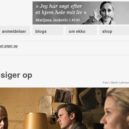
anmeldelser
blogs
om ekko
shop
ef siger op
 siger op
Foto | Martin Lehman