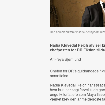
Den anmelderkære tv-serie
Arvingerne
blev
Nadia Kløvedal Reich afviser kri
chefposten for DR Fiktion til d
Af Freya Bjørnlund
Chefen for DR’s guldrandede fikti
ansættelse.
Nadia Kløvedal Reich har søsat et
hvor hun har sagt farvel til de g
unge tv-forfattere som Maya Ilsø
værket blev den anmelderroste f