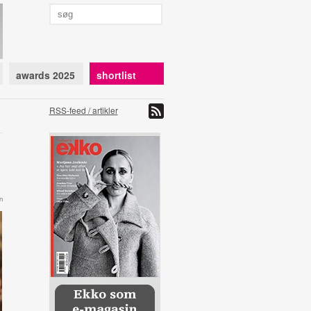
awards 2025
shortlist
RSS-feed / artikler
n