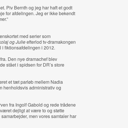
t. Piv Bernth og jeg har haft et godt
je for afdelingen. Jeg er ikke bekendt
er.”
denskortet med serier som
olaj og Julie
efterlod tv-dramakongen
i fiktionsafdelingen i 2012.
efra. Den nye dramachef blev
e stået i spidsen for DR’s store
ret et tæt parløb mellem Nadia
m henholdsvis administrativ og
arven fra Ingolf Gabold og rede trådene
 været dejligt at være to og støtte
le samarbejder, men vores samtaler har