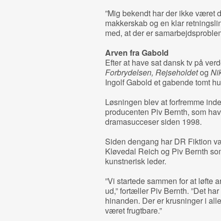
”Mig bekendt har der ikke været de
makkerskab og en klar retningslin
med, at der er samarbejdsproblem
Arven fra Gabold
Efter at have sat dansk tv på ver
Forbrydelsen, Rejseholdet
og
Nik
Ingolf Gabold et gabende tomt hul 
Løsningen blev at forfremme ind
producenten Piv Bernth, som havd
dramasucceser siden 1998.
Siden dengang har DR Fiktion væ
Kløvedal Reich og Piv Bernth so
kunstnerisk leder.
”Vi startede sammen for at løfte 
ud,” fortæller Piv Bernth. ”Det har
hinanden. Der er krusninger i al
været frugtbare.”