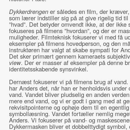
Dykkerdrengen
er således en film, der kræver
som lærer indstiller sig på at give rigelig tid til
”hvad”. Det betyder omvendt ikke, at der ikke 
fokuseres på filmens ”hvordan”, og der er mas
muligheder. Filmteknisk fokuserer vi med få u
eksempler på filmens hovedperson, og den m
instruktøren har valgt at skabe sympati for An
Det sker primært gennem kameraets subjekti
view
. Der er masser af eksempler på denne br
identitetsskabende synsvinkel.
Dernæst fokuserer vi på filmens brug af vand
har Anders det, når han er henholdsvis under 
vand. Vandet bliver pludselig en anden verden
mere end vand, og vi er godt i gang med at g
rekvisitpointerne og ophøje dem til en egentlig
symbollæsning. Vandet fortæller nemlig mege
Anders. Vi fokuserer på vand- og maskescene
Dykkermasken bliver et dobbelttydigt symbol, 