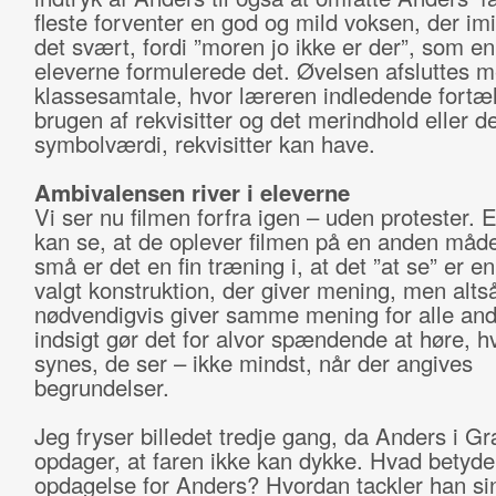
fleste forventer en god og mild voksen, der imi
det svært, fordi ”moren jo ikke er der”, som en
eleverne formulerede det. Øvelsen afsluttes 
klassesamtale, hvor læreren indledende fortæ
brugen af rekvisitter og det merindhold eller d
symbolværdi, rekvisitter kan have.
Ambivalensen river i eleverne
Vi ser nu filmen forfra igen – uden protester. 
kan se, at de oplever filmen på en anden måde
små er det en fin træning i, at det ”at se” er e
valgt konstruktion, der giver mening, men alts
nødvendigvis giver samme mening for alle an
indsigt gør det for alvor spændende at høre, 
synes, de ser – ikke mindst, når der angives
begrundelser.
Jeg fryser billedet tredje gang, da Anders i 
opdager, at faren ikke kan dykke. Hvad betyd
opdagelse for Anders? Hvordan tackler han sin