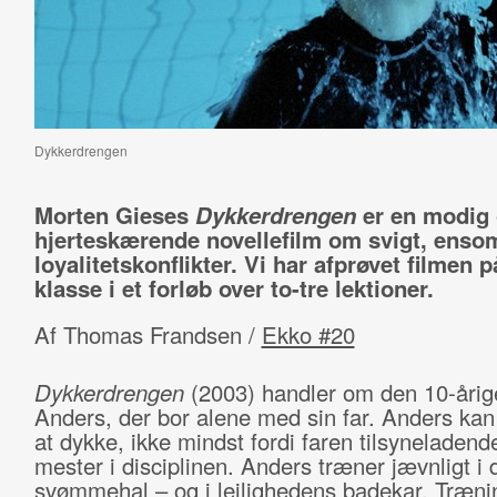
Dykkerdrengen
Morten Gieses
Dykkerdrengen
er en modig
hjerteskærende novellefilm om svigt, ens
loyalitetskonflikter. Vi har afprøvet filmen p
klasse i et forløb over to-tre lektioner.
Af Thomas Frandsen /
Ekko #20
Dykkerdrengen
(2003) handler om den 10-årig
Anders, der bor alene med sin far. Anders kan 
at dykke, ikke mindst fordi faren tilsyneladend
mester i disciplinen. Anders træner jævnligt i 
svømmehal – og i lejlighedens badekar. Træni