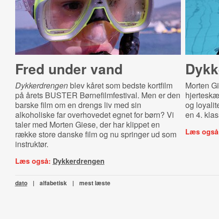
Fred under vand
Dykk
Dykkerdrengen
blev kåret som bedste kortfilm
Morten G
på årets BUSTER Børnefilmfestival. Men er den
hjerteskæ
barske film om en drengs liv med sin
og loyalit
alkoholiske far overhovedet egnet for børn? Vi
en 4. klas
taler med Morten Giese, der har klippet en
Læs også
række store danske film og nu springer ud som
instruktør.
Læs også:
Dykkerdrengen
dato
|
alfabetisk
|
mest læste