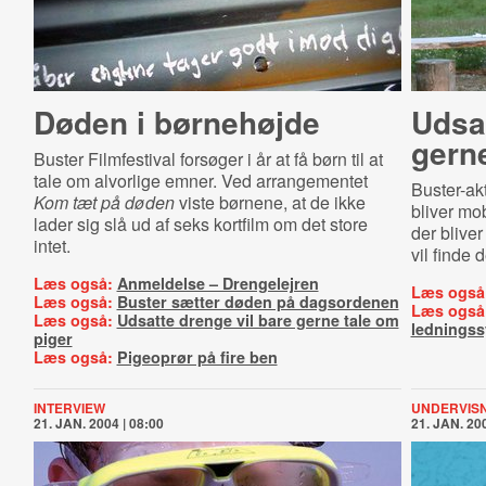
Døden i børnehøjde
Udsat
gerne
Buster Filmfestival forsøger i år at få børn til at
tale om alvorlige emner. Ved arrangementet
Buster-ak
Kom tæt på døden
viste børnene, at de ikke
bliver mob
lader sig slå ud af seks kortfilm om det store
der blive
intet.
vil finde 
Læs også:
Anmeldelse – Drengelejren
Læs også
Læs også:
Buster sætter døden på dagsordenen
Læs også
Læs også:
Udsatte drenge vil bare gerne tale om
lednings
piger
Læs også:
Pigeoprør på fire ben
INTERVIEW
UNDERVIS
21. JAN. 2004 | 08:00
21. JAN. 200