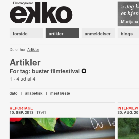
forside
artikler
anmeldelser
blogs
Du er her:
Artikler
Artikler
For tag: buster filmfestival
1 - 4 ud af 4
dato
|
alfabetisk
|
mest læste
REPORTAGE
INTERVIEW
10. SEP. 2013 | 17:41
30. AUG. 20