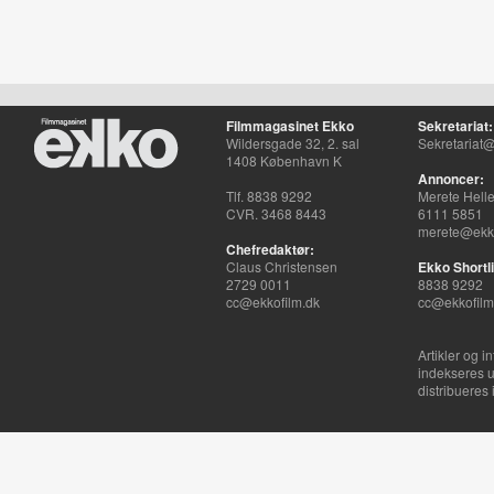
Filmmagasinet Ekko
Sekretariat:
Wildersgade 32, 2. sal
Sekretariat@
1408 København K
Annoncer:
Tlf. 8838 9292
Merete Hell
CVR. 3468 8443
6111 5851
merete@ekko
Chefredaktør:
Claus Christensen
Ekko Shortli
2729 0011
8838 9292
cc@ekkofilm.dk
cc@ekkofilm
Artikler og i
indekseres u
distribueres