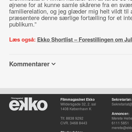
øjnene for at kunne samle skårene fra en svæ
familierelation, og jeg glæder mig helt vildt til 
præsentere denne særlige fortælling for et inte
publikum.”
Læs også:
Ekko Shortlist – Forestillingen om Ju
Kommentarer
Filmmagasinet Ekko
Sekretariat:
Wildersgade 32, 2. sal
Sekretariat@
1408 København K
Annoncer:
Tlf. 8838 9292
Merete Hell
CVR. 3468 8443
6111 5851
merete@ekko