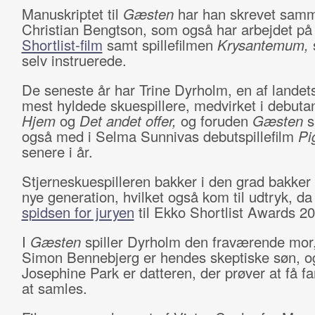
Manuskriptet til
Gæsten
har han skrevet sam
Christian Bengtson, som også har arbejdet på
Shortlist-film
samt spillefilmen
Krysantemum,
selv instruerede.
De seneste år har Trine Dyrholm, en af landet
mest hyldede skuespillere, medvirket i debuta
Hjem
og
Det andet offer,
og foruden
Gæsten
s
også med i Selma Sunnivas debutspillefilm
Pi
senere i år.
Stjerneskuespilleren bakker i den grad bakke
nye generation, hvilket også kom til udtryk, da
spidsen for juryen
til Ekko Shortlist Awards 20
I
Gæsten
spiller Dyrholm den fraværende mor
Simon Bennebjerg er hendes skeptiske søn, o
Josephine Park er datteren, der prøver at få fam
at samles.