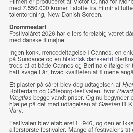
Filmen er produceret af Victor Cunha for Monol
med 7.550.000 kroner i støtte fra Filminstitutte
talentordning, New Danish Screen.
Drømmestart
Festivalåret 2026 har ellers foreløbig været dår
med danske filmøjne.
Ingen konkurrencedeltagelse i Cannes, en enke
på Sundance og en
historisk danskerfri
Berlina
trods af at både Cannes og Berlinale ifølge kri
haft svage i år, hvad kvaliteten af filmene angå
Et plaster på såret blev dog udtagelsen af
Hj
Rotterdam og Göteborg-festivalen, hvor
Parad
Vægtløs
begge vandt priser. Og nu begynder d
hjælpe på det med udtagelsen af
Gæsten
til 
Vary.
Festivalen blev etableret i 1946, og den er ikk
allerstørste festivaler. Mange af festivalens titl