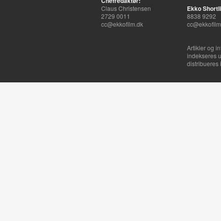
Chefredaktør:
Claus Christensen
Ekko Shortli
2729 0011
8838 9292
cc@ekkofilm.dk
cc@ekkofilm
Artikler og i
indekseres u
distribueres