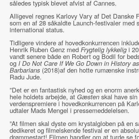
således typisk blevet afvist af Cannes.
Alligevel regnes Karlovy Vary af Det Danske Fi
som en af 28 såkaldte Launch-festivaler med 
international status.
Tidligere vindere af hovedkonkurrencen inklud
Henrik Ruben Genz med
Frygtelig lykkelig
i 2
vandt senere både en Robert og Bodil for beds
og
I Do Not Care If We Go Down in History as
Barbarians
(2018)af den hotte rumænske instr
Radu Jude.
”Det er en fantastisk nyhed og en enorm aner
hele holdets arbejde, at
Gæsten
skal have sin
verdenspremiere i hovedkonkurrencen på Karl
udtaler Mads Mengel i pressemeddelelsen.
”At filmen skal dyste om krystalgloben på en s
dedikeret og filmelskende festival er en absolu
drømmestart! Filmen handler om at turde se fo