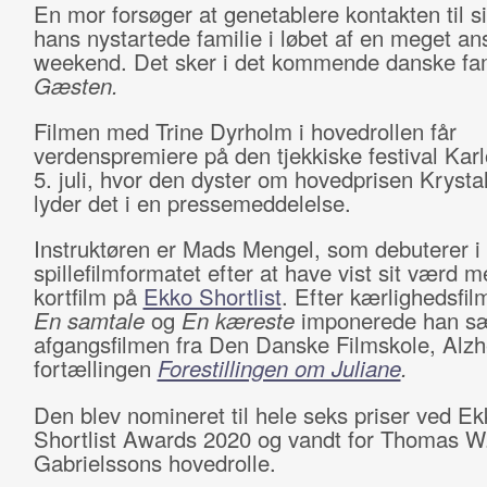
En mor forsøger at genetablere kontakten til s
hans nystartede familie i løbet af en meget a
weekend. Det sker i det kommende danske fa
Gæsten.
Filmen med Trine Dyrholm i hovedrollen får
verdenspremiere på den tjekkiske festival Kar
5. juli, hvor den dyster om hovedprisen Krysta
lyder det i en pressemeddelelse.
Instruktøren er Mads Mengel, som debuterer i
spillefilmformatet efter at have vist sit værd m
kortfilm på
Ekko Shortlist
. Efter kærlighedsfi
En samtale
og
En kæreste
imponerede han sæ
afgangsfilmen fra Den Danske Filmskole, Alz
fortællingen
Forestillingen om Juliane
.
Den blev nomineret til hele seks priser ved Ek
Shortlist Awards 2020 og vandt for Thomas W
Gabrielssons hovedrolle.