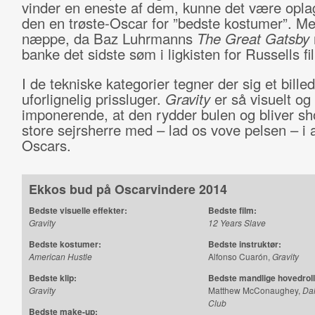
vinder en eneste af dem, kunne det være oplagt
den en trøste-Oscar for ”bedste kostumer”. Me
næppe, da Baz Luhrmanns
The Great Gatsby
banke det sidste søm i ligkisten for Russells fi
I de tekniske kategorier tegner der sig et bille
uforlignelig prissluger.
Gravity
er så visuelt og
imponerende, at den rydder bulen og bliver s
store sejrsherre med – lad os vove pelsen – i a
Oscars.
Ekkos bud på Oscarvindere 2014
Bedste visuelle effekter:
Bedste film:
Gravity
12 Years Slave
Bedste kostumer:
Bedste instruktør:
American Hustle
Alfonso Cuarón,
Gravity
Bedste klip:
Bedste mandlige hovedroll
Gravity
Matthew McConaughey,
Dal
Club
Bedste make-up: