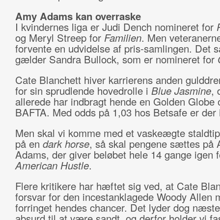
Amy Adams kan overraske
I kvindernes liga er Judi Dench nomineret for
og Meryl Streep for
Familien
. Men veteranerne
forvente en udvidelse af pris-samlingen. Det
gælder Sandra Bullock, som er nomineret for
Cate Blanchett hiver karrierens anden gulddr
for sin sprudlende hovedrolle i
Blue Jasmine
, 
allerede har indbragt hende en Golden Globe 
BAFTA. Med odds på 1,03 hos Betsafe er der i
Men skal vi komme med et vaskeægte staldtip
på en
dark horse
, så skal pengene sættes på
Adams, der giver beløbet hele 14 gange igen fo
American Hustle
.
Flere kritikere har hæftet sig ved, at Cate Bla
forsvar for den incestanklagede Woody Allen 
forringet hendes chancer. Det lyder dog næste
absurd til at være sandt, og derfor holder vi fas