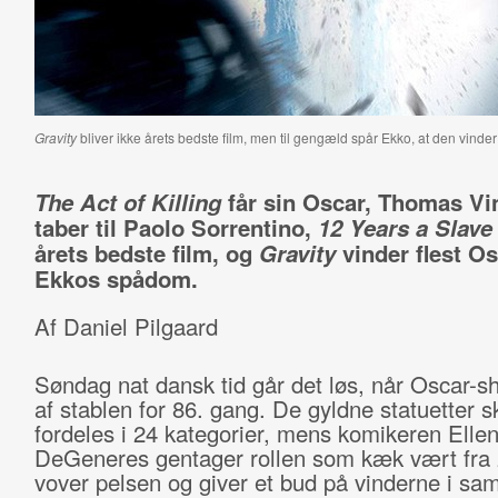
Gravity
bliver ikke årets bedste film, men til gengæld spår Ekko, at den vinder
The Act of Killing
får sin Oscar, Thomas Vi
taber til Paolo Sorrentino,
12 Years a Slave
årets bedste film, og
Gravity
vinder flest O
Ekkos spådom.
Af Daniel Pilgaard
Søndag nat dansk tid går det løs, når Oscar-s
af stablen for 86. gang. De gyldne statuetter s
fordeles i 24 kategorier, mens komikeren Elle
DeGeneres gentager rollen som kæk vært fra 
vover pelsen og giver et bud på vinderne i sam