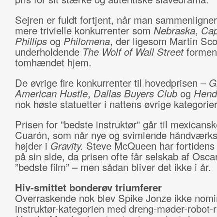
Sejren er fuldt fortjent, når man sammenligne
mere trivielle konkurrenter som
Nebraska
,
Cap
Phillips
og
Philomena
, der ligesom Martin Sc
underholdende
The Wolf of Wall Street
forment
tomhændet hjem.
De øvrige fire konkurrenter til hovedprisen –
G
American Hustle
,
Dallas Buyers Club
og
Hend
nok høste statuetter i nattens øvrige kategorier
Prisen for ”bedste instruktør” går til mexicans
Cuarón, som når nye og svimlende håndvær
højder i
Gravity.
Steve McQueen har fortidens s
på sin side, da prisen ofte får selskab af Osca
”bedste film” – men sådan bliver det ikke i år.
Hiv-smittet bonderøv triumferer
Overraskende nok blev Spike Jonze ikke nomin
instruktør-kategorien med dreng-møder-robot