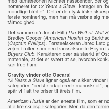
med kamæleonen Michael Fassbender, der og
nomineret for
12 Years a Slave
i kategorien ”b
mandlige birolle”. Det er den tysk-irske skuespi
første nominering, men han må væbne sig me
tålmodighed.
Det samme må Jonah Hill (
The Wolf of Wall S
Bradley Cooper (
American Hustle
) og Barkha
(
Captain Phillips
). Førsteelskeren Jared Leto 
vejen i rollen som den transseksuelle Rayon i
Buyers Club
. Karakteren oser så stærkt af Os
materiale, at det er svært at se, hvordan konk
kan true ham.
Gravity vinder otte Oscars!
12 Years a Slave
ligner også en sikker vinder i
kategorien ”bedste adapterede manuskript”, 
spår vi i alt tre priser til årets film.
American Hustle
er den eneste film, som er no
alle fire skuespil-kategorier. Men da den forme