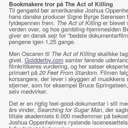
Bookmakere tror på The Act of Killing
Til gengæld bør amerikanske Joshua Oppenhe
hans danske producer Signe Byrge Sørensen f
fyldepennen frem.
The Act of Killing
er blevet
verden over, og hos gambling-hjemmesiden B
giver en dansk sejr for ”bedste dokumentarfilm
pengene igen 1,25 gange.
Men Oscaren til
The Act of Killing
skalikke tag
givet.
Goldderby.com
samler førende udenlan
filmkritikeres vurdering, og her satser ekspert
primært på
20 Feet From Stardom
. Filmen føl
korsangere, der lever i skyggen af musikkens 
stjerner, som for eksempel Bruce Springsteen
selv medvirker.
Det er en rigtig feel-good-dokumentar i stil me
års vinder,
Searching for Sugar Man
, der sag
tiltale akademiets 6.000 medlemmer på bekost
Joshua Oppenheimers rystende iscenesættels