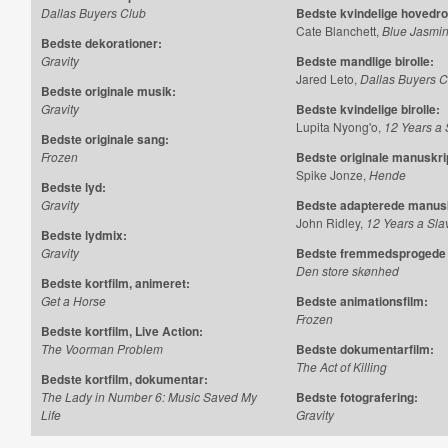
Dallas Buyers Club
Bedste kvindelige hovedrol
Cate Blanchett,
Blue Jasmi
Bedste dekorationer:
Gravity
Bedste mandlige birolle:
Jared Leto,
Dallas Buyers C
Bedste originale musik:
Gravity
Bedste kvindelige birolle:
Lupita Nyong'o,
12 Years a 
Bedste originale sang:
Frozen
Bedste originale manuskri
Spike Jonze,
Hende
Bedste lyd:
Gravity
Bedste adapterede manusk
John Ridley,
12 Years a Sla
Bedste lydmix:
Gravity
Bedste fremmedsprogede 
Den store skønhed
Bedste kortfilm, animeret:
Get a Horse
Bedste animationsfilm:
Frozen
Bedste kortfilm, Live Action:
The Voorman Problem
Bedste dokumentarfilm:
The Act of Killing
Bedste kortfilm, dokumentar:
The Lady in Number 6: Music Saved My
Bedste fotografering:
Life
Gravity