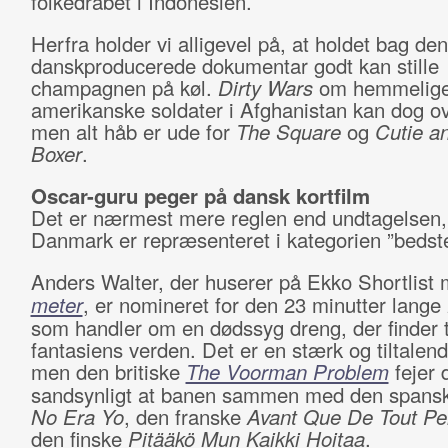
folkedrabet i Indonesien.
Herfra holder vi alligevel på, at holdet bag den
danskproducerede dokumentar godt kan stille
champagnen på køl.
Dirty Wars
om hemmelig
amerikanske soldater i Afghanistan kan dog o
men alt håb er ude for
The Square
og
Cutie a
Boxer
.
Oscar-guru peger på dansk kortfilm
Det er nærmest mere reglen end undtagelsen,
Danmark er repræsenteret i kategorien ”bedste
Anders Walter, der huserer på Ekko Shortlist
meter
, er nomineret for den 23 minutter lange
som handler om en dødssyg dreng, der finder t
fantasiens verden. Det er en stærk og tiltalend
men den britiske
The Voorman Problem
fejer 
sandsynligt at banen sammen med den span
No Era Yo
, den franske
Avant Que De Tout P
den finske
Pitääkö Mun Kaikki Hoitaa
.