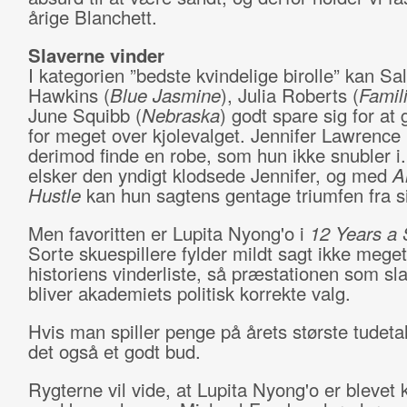
årige Blanchett.
Slaverne vinder
I kategorien ”bedste kvindelige birolle” kan Sal
Hawkins (
Blue Jasmine
), Julia Roberts (
Famil
June Squibb (
Nebraska
) godt spare sig for at 
for meget over kjolevalget. Jennifer Lawrence
derimod finde en robe, som hun ikke snubler i.
elsker den yndigt klodsede Jennifer, og med
A
Hustle
kan hun sagtens gentage triumfen fra si
Men favoritten er Lupita Nyong'o i
12 Years a 
Sorte skuespillere fylder mildt sagt ikke mege
historiens vinderliste, så præstationen som sl
bliver akademiets politisk korrekte valg.
Hvis man spiller penge på årets største tudetal
det også et godt bud.
Rygterne vil vide, at Lupita Nyong'o er blevet