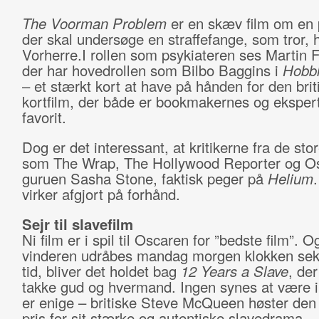
The Voorman Problem
er en skæv film om en 
der skal undersøge en straffefange, som tror, 
Vorherre.I rollen som psykiateren ses Martin 
der har hovedrollen som Bilbo Baggins i
Hobbi
– et stærkt kort at have på hånden for den brit
kortfilm, der både er bookmakernes og eksper
favorit.
Dog er det interessant, at kritikerne fra de sto
som The Wrap, The Hollywood Reporter og Os
guruen Sasha Stone, faktisk peger på
Helium
.
virker afgjort på forhånd.
Sejr til slavefilm
Ni film er i spil til Oscaren for ”bedste film”. O
vinderen udråbes mandag morgen klokken sek
tid, bliver det holdet bag
12 Years a Slave
, der
takke gud og hvermand. Ingen synes at være i t
er enige – britiske Steve McQueen høster den 
pris for sit stærke og autentiske slavedrama.