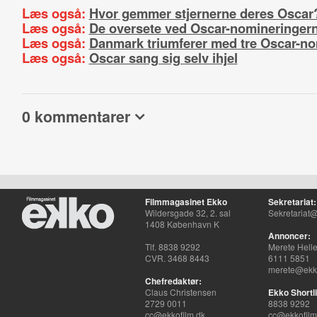
Læs også:
Hvor gemmer stjernerne deres Oscar
Læs også:
De oversete ved Oscar-nomineringer
Læs også:
Danmark triumferer med tre Oscar-no
Læs også:
Oscar sang sig selv ihjel
0 kommentarer
Filmmagasinet Ekko
Sekretariat:
Wildersgade 32, 2. sal
Sekretariat@
1408 København K
Annoncer:
Tlf. 8838 9292
Merete Hell
CVR. 3468 8443
6111 5851
merete@ekko
Chefredaktør:
Claus Christensen
Ekko Shortli
2729 0011
8838 9292
cc@ekkofilm.dk
cc@ekkofilm