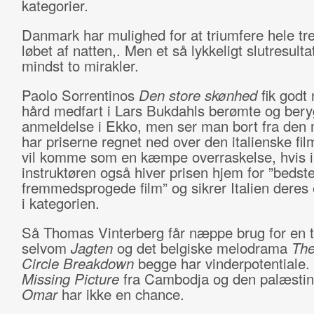
kategorier.
Danmark har mulighed for at triumfere hele tr
løbet af natten,. Men et så lykkeligt slutresult
mindst to mirakler.
Paolo Sorrentinos
Den store skønhed
fik godt
hård medfart i Lars Bukdahls berømte og ber
anmeldelse i Ekko, men ser man bort fra den 
har priserne regnet ned over den italienske fil
vil komme som en kæmpe overraskelse, hvis 
instruktøren også hiver prisen hjem for ”bedst
fremmedsprogede film” og sikrer Italien deres e
i kategorien.
Så Thomas Vinterberg får næppe brug for en t
selvom
Jagten
og det belgiske melodrama
The
Circle Breakdown
begge har vinderpotentiale.
Missing Picture
fra Cambodja og den palæstin
Omar
har ikke en chance.