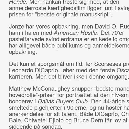
Hende
. Men hankan trøste sig med, at den
anmelderroste kærlighedsfilm ligger lunt i sving
prisen for ”bedste originale manuskript”.
Jonze har vores opbakning, men David O. Russ
ham i halen med
American Hustle
. Det 70'er
pastelfarvede svindlerdrama er en kedelig o
har alligevel både publikums og anmeldelsern
opbakning.
Det kun et spørgsmål om tid, før Scorseses pr
Leonardo DiCaprio, løber med den første Osca
karrieren. Men det bliver ikke i denne omgang
Matthew McConaughey snupper ”bedste mand
hovedrolle”-prisen for portrættet af den hiv-sm
bonderøv i
Dallas Buyers Club
. Den 44-årige s
smeltede pigehjerter i 90'erne, og nu høster h
anerkendelse for sit talent. Både DiCaprio, Ch
Bale, Chiwetel Ejiofo og Bruce Dern får lov at 
siddende på søndag.