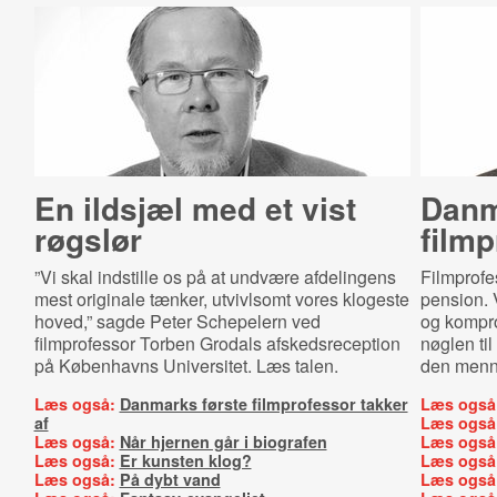
En ildsjæl med et vist
Danm
røgslør
filmp
”Vi skal indstille os på at undvære afdelingens
Filmprofe
mest originale tænker, utvivlsomt vores klogeste
pension. V
hoved,” sagde Peter Schepelern ved
og kompro
filmprofessor Torben Grodals afskedsreception
nøglen til
på Københavns Universitet. Læs talen.
den menne
Læs også:
Danmarks første filmprofessor takker
Læs også
af
Læs også
Læs også:
Når hjernen går i biografen
Læs også
Læs også:
Er kunsten klog?
Læs også
Læs også:
På dybt vand
Læs også