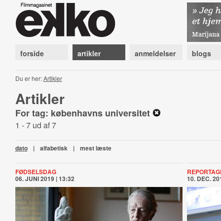
forside
artikler
anmeldelser
blogs
Du er her:
Artikler
Artikler
For tag: københavns universitet
1 - 7 ud af 7
dato
|
alfabetisk
|
mest læste
FØDSELSDAG
REPORTAG
06. JUNI 2019 | 13:32
10. DEC. 201