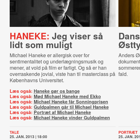
HANEKE:
Jeg viser så
Dans
lidt som muligt
Østt
Michael Haneke er allergisk over for
Anders Øs
sentimentalitet og underlægningsmusik og
dokumenta
mener, at vold på film er farligt. Og så er han
sommeren 
overraskende jovial, viste han til masterclass på
fald.
Københavns Universitet.
Læs også:
Haneke gør os bange
Læs også:
Mød Michael Haneke med Ekko
Læs også:
Michael Haneke får Sonningprisen
Læs også:
Guldpalmen går til Michael Haneke
Læs også:
Portræt af Michael Haneke
Læs også:
Michael Haneke vinder Guldpalmen
TALE
PORTRÆT
25. JAN. 2013 | 18:00
25. JAN. 201