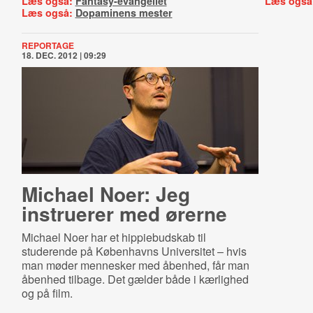
Læs også:
Fantasy-evangeliet
Læs også
Læs også:
Dopaminens mester
REPORTAGE
18. DEC. 2012 | 09:29
Michael Noer: Jeg
instruerer med ørerne
Michael Noer har et hippiebudskab til
studerende på Københavns Universitet – hvis
man møder mennesker med åbenhed, får man
åbenhed tilbage. Det gælder både i kærlighed
og på film.