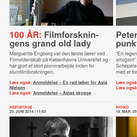
100 ÅR:
Film­forsk­nin­
Pete
gens grand old lady
punk
Marguerite Engberg var den første lærer ved
”En legen
Filmvidenskab på Københavns Universitet og
arrogant”
har gjort et stort pionerarbejde inden for
Schepelern
stumfilmforskningen.
med et fo
Læs også:
Anmeldelse – En rød løber for Asta
Læs også
Nielsen
Læs også
Læs også:
Anmeldelse – Astas skygge
REPORTAGE
NYHED
20. JUNI 2014 | 11:03
18. MAR. 20