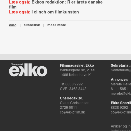
Læs også:
Ekkos redaktion: R er årets danske
film
Læs også:
I clinch om filmkunsten
dato
|
alfabetisk
|
mest læste
Filmmagasinet Ekko
Sekretariat:
Wildersgade 32, 2. sal
Sekretariat@
1408 København K
Annoncer:
Tlf. 8838 9292
Merete Hell
CVR. 3468 8443
6111 5851
merete@ekko
Chefredaktør:
Claus Christensen
Ekko Shortli
2729 0011
8838 9292
cc@ekkofilm.dk
cc@ekkofilm
Artikler og i
indekseres u