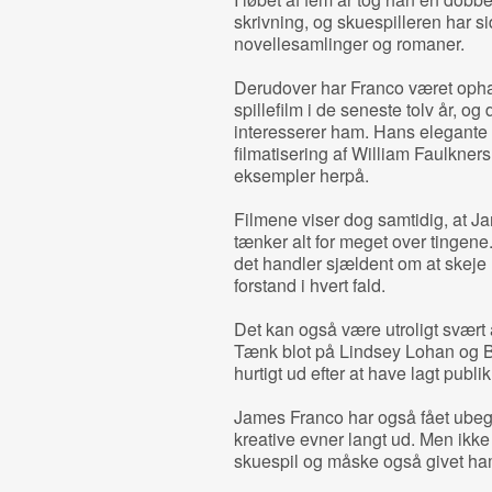
skrivning, og skuespilleren har si
novellesamlinger og romaner.
Derudover har Franco været ophav
spillefilm i de seneste tolv år, og 
interesserer ham. Hans elegante
filmatisering af William Faulkner
eksempler herpå.
Filmene viser dog samtidig, at J
tænker alt for meget over tingene.
det handler sjældent om at skeje 
forstand i hvert fald.
Det kan også være utroligt svært at
Tænk blot på Lindsey Lohan og B
hurtigt ud efter at have lagt pub
James Franco har også fået ubeg
kreative evner langt ud. Men ikke
skuespil og måske også givet ham 