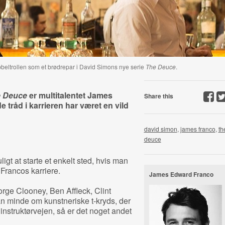
obbeltrollen som et brødrepar i David Simons nye serie
The Deuce
.
 Deuce
er multitalentet James
Share this
 tråd i karrieren har været en vild
david simon
,
james franco
,
th
deuce
igt at starte et enkelt sted, hvis man
Francos karriere.
James Edward Franco
rge Clooney, Ben Affleck, Clint
n minde om kunstneriske t-kryds, der
 instruktørvejen, så er det noget andet