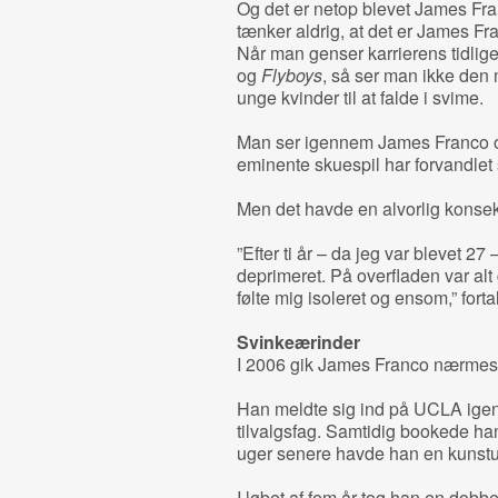
Og det er netop blevet James F
tænker aldrig, at det er James Fr
Når man genser karrierens tidlige
og
Flyboys
, så ser man ikke den 
unge kvinder til at falde i svime.
Man ser igennem James Franco o
eminente skuespil har forvandlet si
Men det havde en alvorlig konsek
”Efter ti år – da jeg var blevet 27 
deprimeret. På overfladen var alt 
følte mig isoleret og ensom,” forta
Svinkeærinder
I 2006 gik James Franco nærmest 
Han meldte sig ind på UCLA ige
tilvalgsfag. Samtidig bookede han
uger senere havde han en kunstud
I løbet af fem år tog han en dobbe