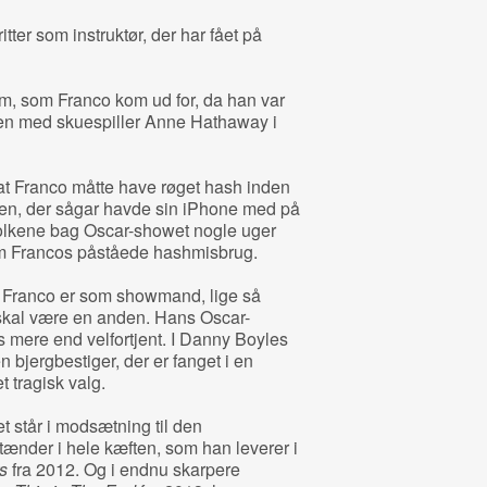
ter som instruktør, der har fået på
rm, som Franco kom ud for, da han var
en med skuespiller Anne Hathaway i
t Franco måtte have røget hash inden
ren, der sågar havde sin iPhone med på
 folkene bag Oscar-showet nogle uger
om Francos påståede hashmisbrug.
e Franco er som showmand, lige så
 skal være en anden. Hans Oscar-
mere end velfortjent. I Danny Boyles
 bjergbestiger, der er fanget i en
t tragisk valg.
t står i modsætning til den
ænder i hele kæften, som han leverer i
s
fra 2012. Og i endnu skarpere