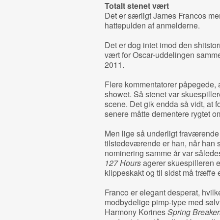
Totalt stenet vært
Det er særligt James Francos merit
hattepulden af anmelderne.
Det er dog intet imod den shitsto
vært for Oscar-uddelingen samm
2011.
Flere kommentatorer påpegede, a
showet. Så stenet var skuespille
scene. Det gik endda så vidt, at
senere måtte dementere rygtet 
Men lige så underligt fraværend
tilstedeværende er han, når han
nominering samme år var således 
127 Hours
agerer skuespilleren en
klippeskakt og til sidst må træffe e
Franco er elegant desperat, hvilke
modbydelige pimp-type med sølvt
Harmony Korines
Spring Breaker