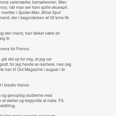
rancos varemærke: kamæleonen. Man
anco, når man ser ham spille skuespil.
 meritter i
Spider-Man
,
Blind Spot
mand, der i begyndelsen af 00’erne fik
g den mand, han takket være sit
g til.
vens for Franco.
– gik det op for mig, at jeg var
godt, for jeg havde en karriere, men jeg
lte han til Out Magazine i august i år.
i kreativ trance.
n og genoptog studierne med
 et atelier og begyndte at male. Få
stilling.
lt phd-grad i engelsk og kreativ