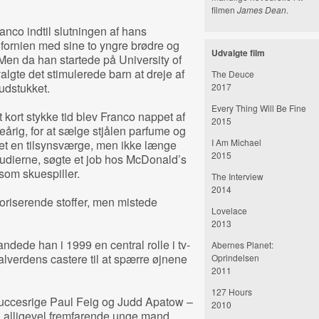
filmen
James Dean
.
anco indtil slutningen af hans
fornien med sine to yngre brødre og
Udvalgte film
en da han startede på University of
lgte det stimulerede barn at dreje af
The Deuce
udstukket.
2017
Every Thing Will Be Fine
t kort stykke tid blev Franco nappet af
2015
reårig, for at sælge stjålen parfume og
I Am Michael
yttet en tilsynsværge, men ikke længe
2015
udierne, søgte et job hos McDonald’s
 som skuespiller.
The Interview
2014
foriserende stoffer, men mistede
Lovelace
2013
andede han i 1999 en central rolle i tv-
Abernes Planet:
k alverdens castere til at spærre øjnene
Oprindelsen
2011
127 Hours
 succesrige Paul Feig og Judd Apatow –
2010
n alligevel fremfarende unge mand,