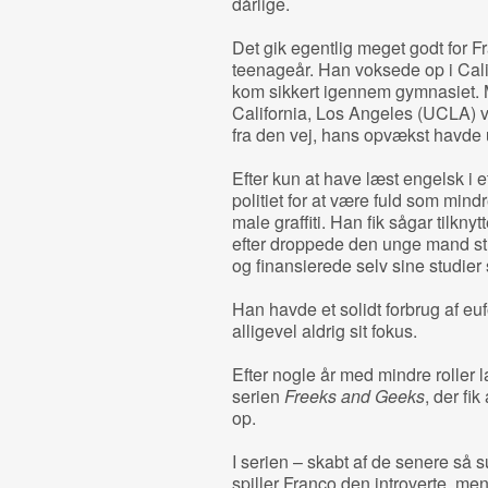
dårlige.
Det gik egentlig meget godt for Fr
teenageår. Han voksede op i Cali
kom sikkert igennem gymnasiet. M
California, Los Angeles (UCLA) va
fra den vej, hans opvækst havde 
Efter kun at have læst engelsk i e
politiet for at være fuld som mind
male graffiti. Han fik sågar tilkn
efter droppede den unge mand st
og finansierede selv sine studier
Han havde et solidt forbrug af eu
alligevel aldrig sit fokus.
Efter nogle år med mindre roller l
serien
Freeks and Geeks
, der fi
op.
I serien – skabt af de senere så
spiller Franco den introverte, me