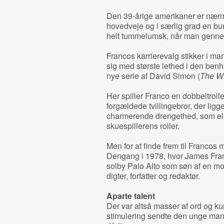
Den 39-årige amerikaner er nærm
hovedveje og i særlig grad en bu
helt tummelumsk, når man genne
Francos karrierevalg stikker i ma
sig med største lethed i den ben
nye serie af David Simon (
The W
Her spiller Franco en dobbeltrol
forgældede tvillingebror, der lig
charmerende drengethed, som el
skuespillerens roller.
Men for at finde frem til Francos 
Dengang i 1978, hvor James Franc
solby Palo Alto som søn af en mor, 
digter, forfatter og redaktør.
Aparte talent
Der var altså masser af ord og ku
stimulering sendte den unge man