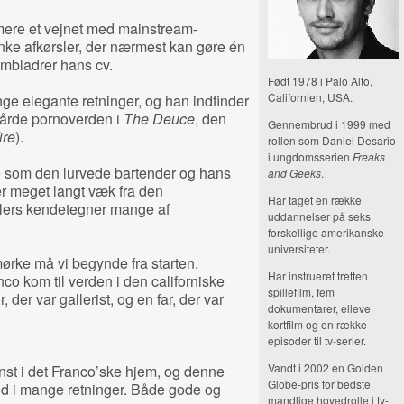
ere et vejnet med mainstream-
nke afkørsler, der nærmest kan gøre én
mbladrer hans cv.
Født 1978 i Palo Alto,
Californien, USA.
nge elegante retninger, og han indfinder
hårde pornoverden i
The Deuce
, den
Gennembrud i 1999 med
ire
).
rollen som Daniel Desario
i ungdomsserien
Freaks
le som den lurvede bartender og hans
and Geeks
.
ger meget langt væk fra den
Har taget en række
lers kendetegner mange af
uddannelser på seks
forskellige amerikanske
universiteter.
mørke må vi begynde fra starten.
Har instrueret tretten
o kom til verden i den californiske
spillefilm, fem
der var gallerist, og en far, der var
dokumentarer, elleve
kortfilm og en række
episoder til tv-serier.
Vandt i 2002 en Golden
nst i det Franco’ske hjem, og denne
Globe-pris for bedste
d i mange retninger. Både gode og
mandlige hovedrolle i tv-