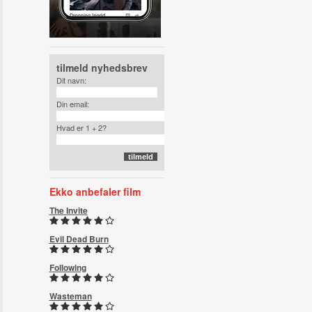
tilmeld nyhedsbrev
Dit navn:
Din email:
Hvad er 1 + 2?
Ekko anbefaler film
The Invite
Evil Dead Burn
Following
Wasteman