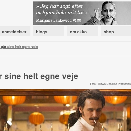
anmeldelser
blogs
om ekko
shop
går sine helt egne veje
 sine helt egne veje
Foto | Blown Deadline Production