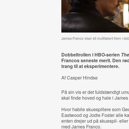
James Franco viser sit multitalent frem i d
Dobbeltrollen i HBO-serien
The
Francos seneste merit. Den røde
trang til at eksperimentere.
Af Casper Hindse
På sin vis er det fuldstændigt umul
skal finde hoved og hale i James 
Hvor habile skuespillere som Geo
Eastwood og Jodie Foster alle ka
enten drejer ud på skuespil- eller
med James Franco.