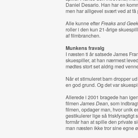
Daniel Desario. Han har en komme
men har alligevel svært ved at 
Alle kunne efter
Freaks and Gee
roller i den kun 21-årige skuespi
af filmbranchen.
Munkens fravalg
I næsten ti år satsede James Fra
skuespiller, at han nærmest leve
mødtes stort set aldrig med venner
Når et stimuleret barn dropper ud
en god grund. Og det var skuespil
Allerede i 2001 bragede han igenn
filmen
James Dean
, som indbra
filmen, opdager man, hvor unik e
gestikulerer lige så friskfyragtig
formår han at spille den private si
man næsten ikke tror sine egne 