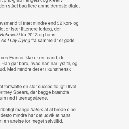
den stået bag flere anmelderroste digte,
smand til intet mindre end 32 kort- og
det er især litterære forlæg, der
Bukowski
fra 2013 og hans
s
As I Lay Dying
fra samme år er gode
ames Franco ikke er en mand, der
 Han gør bare, hvad han har lyst til, og
ud. Med mindre det er i kunstnerisk
 fortsætte en stor succes tidligt i livet.
ritney Spears, der begge brændte
likum ned i teenageårene.
ribeligt mange
haters
af at brede sine
 desto mindre har det udviklet hans
en anelse for meget selvtillid.