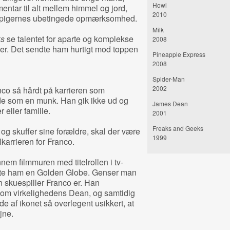
Howl
ntar til alt mellem himmel og jord,
2010
få pigernes ubetingede opmærksomhed.
Milk
ks
se talentet for aparte og komplekse
2008
ller. Det sendte ham hurtigt mod toppen
Pineapple Express
2008
Spider-Man
2002
nco så hårdt på karrieren som
de som en munk. Han gik ikke ud og
James Dean
 eller familie.
2001
Freaks and Geeks
 og skuffer sine forældre, skal der være
1999
karrieren for Franco.
em filmmuren med titelrollen i tv-
gte ham en Golden Globe. Genser man
n skuespiller Franco er. Han
t som virkelighedens Dean, og samtidig
de af ikonet så overlegent usikkert, at
øjne.