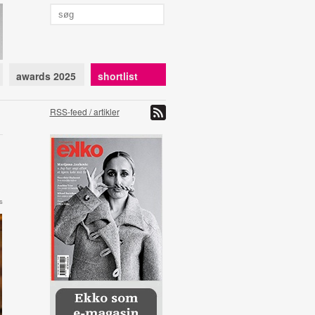
awards 2025
shortlist
RSS-feed / artikler
s