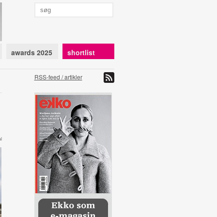
awards 2025
shortlist
RSS-feed / artikler
l