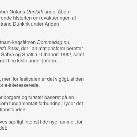
opher Nolans
Dunkirk
under åben
rrende historien om evakueringen af
 strand Dunkirk under Anden
etnam-krigsfilmen
Dommedag nu
,
ith Basir
, der i animationsform beretter
 Sabra og Shatila i Libanon 1982, samt
et i en kiste under jorden.
men for festivalen er det vigtigt, at den
orie-interesserede.
or borgere og turister baseret på en
 som fundamentalt forbundne,” lyder det
tionsfonden.
eves særligt intenst i de nye rammer, for
et: