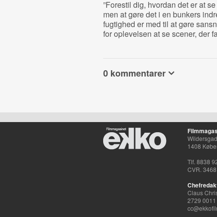
”Forestil dig, hvordan det er at 
men at gøre det i en bunkers indr
fugtighed er med til at gøre sansn
for oplevelsen at se scener, der fa
0 kommentarer
Filmmagas
Wildersgade
1408 Købe
Tlf. 8838 9
CVR. 3468
Chefredak
Claus Chri
2729 0011
cc@ekkofil