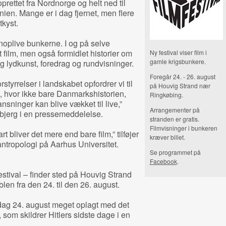
rettet fra Nordnorge og helt ned til
en. Mange er i dag fjernet, men flere
tkyst.
enoplive bunkerne. I og på selve
st film, men også formidlet historier om
Ny festival viser film i
gamle krigsbunkere.
g lydkunst, foredrag og rundvisninger.
Foregår 24. - 26. august
rstyrrelser i landskabet opfordrer vi til
på Houvig Strand nær
 hvor ikke bare Danmarkshistorien,
Ringkøbing.
inger kan blive vækket til live,”
Arrangementer på
gbjerg i en pressemeddelelse.
stranden er gratis.
Filmvisninger i bunkeren
 bliver det mere end bare film,” tilføjer
kræver billet.
ntropologi på Aarhus Universitet.
Se programmet på
Facebook
.
stival – finder sted på Houvig Strand
len fra den 24. til den 26. august.
dag 24. august meget oplagt med det
, som skildrer Hitlers sidste dage i en