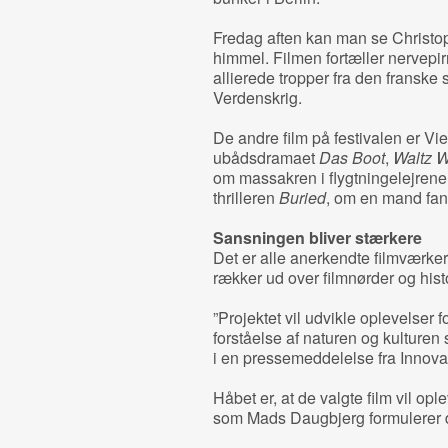
Fredag aften kan man se Christ
himmel. Filmen fortæller nervepi
allierede tropper fra den franske
Verdenskrig.
De andre film på festivalen er Vi
ubådsdramaet
Das Boot
,
Waltz W
om massakren i flygtningelejrene
thrilleren
Buried
, om en mand fang
Sansningen bliver stærkere
Det er alle anerkendte filmværker, 
rækker ud over filmnørder og hist
”Projektet vil udvikle oplevelser f
forståelse af naturen og kulturen
i en pressemeddelelse fra Innova
Håbet er, at de valgte film vil opl
som Mads Daugbjerg formulerer d