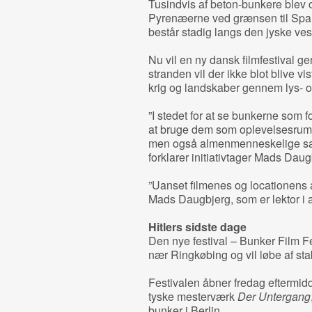
Tusindvis af beton-bunkere blev op
Pyrenæerne ved grænsen til Spani
består stadig langs den jyske ves
Nu vil en ny dansk filmfestival g
stranden vil der ikke blot blive vi
krig og landskaber gennem lys- o
”I stedet for at se bunkerne som fo
at bruge dem som oplevelsesrum,
men også almenmenneskelige sansn
forklarer initiativtager Mads Dau
”Uanset filmenes og locationens art
Mads Daugbjerg, som er lektor i a
Hitlers sidste dage
Den nye festival – Bunker Film Fe
nær Ringkøbing og vil løbe af stab
Festivalen åbner fredag eftermid
tyske mesterværk
Der Untergang
bunker i Berlin.