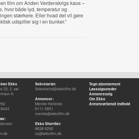
se en film om Anden Verdenskrigs kaos –
e, hvor både lyd, temperatur og
ingen stærkere. Eller hvad det vil gøre
ktisk udspiller sig i en bunker.”
inet Ekko
Sekretariat:
Tegn abonnement
 32, 2. sal
Sekretariat@ekkofilm.dk
Løssalgssteder
nhavn K
Annoncesalg
Annoncer:
Om Ekko
292
Merete Hellerøe
Annoncørbetalt indhold
 8443
6111 5851
merete@ekkofilm.dk
tør:
stensen
Ekko Shortlist:
8838 9292
m.dk
cc@ekkofilm.dk