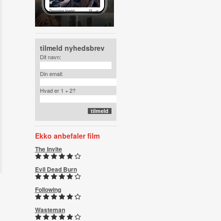
tilmeld nyhedsbrev
Dit navn:
Din email:
Hvad er 1 + 2?
Ekko anbefaler film
The Invite
Evil Dead Burn
Following
Wasteman