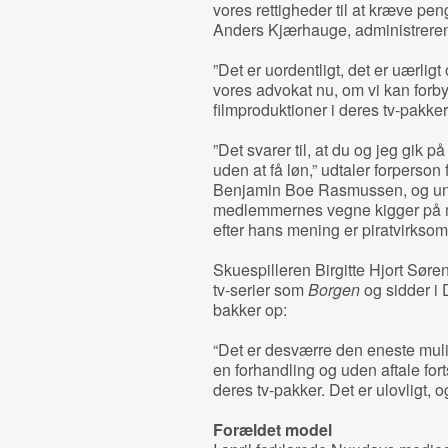
vores rettigheder til at kræve pen
Anders Kjærhauge, administrerend
”Det er uordentligt, det er uærligt
vores advokat nu, om vi kan for
filmproduktioner i deres tv-pakker.
”Det svarer til, at du og jeg gik 
uden at få løn,” udtaler forperson
Benjamin Boe Rasmussen, og und
medlemmernes vegne kigger på m
efter hans mening er piratvirkso
Skuespilleren Birgitte Hjort Søre
tv-serier som
Borgen
og sidder i
bakker op:
“Det er desværre den eneste mulig
en forhandling og uden aftale fo
deres tv-pakker. Det er ulovligt, o
Forældet model