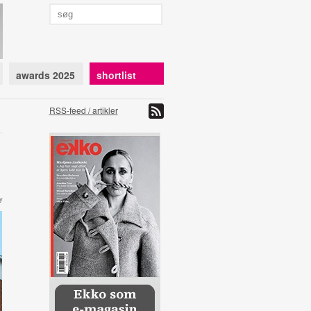
awards 2025
shortlist
RSS-feed / artikler
y