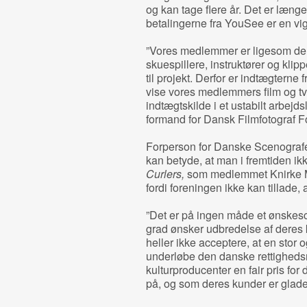
og kan tage flere år. Det er længe
betalingerne fra YouSee er en vig
”Vores medlemmer er ligesom de 
skuespillere, instruktører og klipp
til projekt. Derfor er indtægterne f
vise vores medlemmers film og tv-
indtægtskilde i et ustabilt arbejd
formand for Dansk Filmfotograf F
Forperson for Danske Scenografe
kan betyde, at man i fremtiden ik
Curlers,
som medlemmet Knirke Mad
fordi foreningen ikke kan tillade, 
”Det er på ingen måde et ønskes
grad ønsker udbredelse af deres 
heller ikke acceptere, at en stor 
underløbe den danske rettighedsm
kulturproducenter en fair pris fo
på, og som deres kunder er glade 