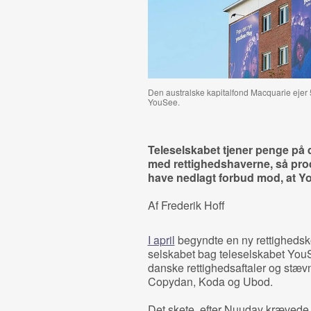
Den australske kapitalfond
Macquarie ejer 
YouSee.
Teleselskabet tjener penge på
med rettighedshaverne, så prod
have nedlagt forbud mod, at You
Af Frederik Hoff
I april
begyndte en ny rettighedsko
selskabet bag teleselskabet YouS
danske rettighedsaftaler og stæv
Copydan, Koda og Ubod.
Det skete, efter Nuuday krævede