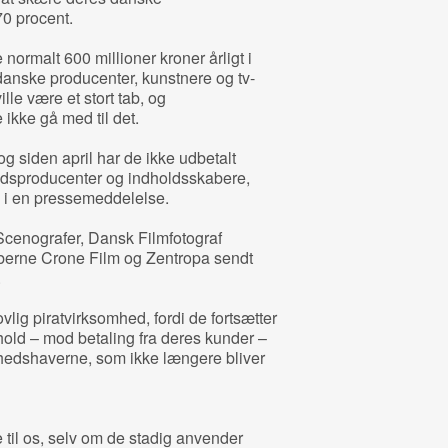
0 procent.
normalt 600 millioner kroner årligt i
danske producenter, kunstnere og tv-
lle være et stort tab, og
ikke gå med til det.
g siden april har de ikke udbetalt
ldsproducenter og indholdsskabere,
d i en pressemeddelelse.
Scenografer, Dansk Filmfotograf
berne Crone Film og Zentropa sendt
.
lig piratvirksomhed, fordi de fortsætter
old – mod betaling fra deres kunder –
tighedshaverne, som ikke længere bliver
til os, selv om de stadig anvender