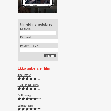
tilmeld nyhedsbrev
Dit navn:
Din email:
Hvad er 1 + 2?
Ekko anbefaler film
The Invite
Evil Dead Burn
Following
Wasteman