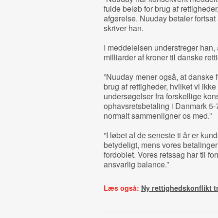
fulde beløb for brug af rettighede
afgørelse. Nuuday betaler fortsat 
skriver han.
I meddelelsen understreger han, 
milliarder af kroner til danske re
”Nuuday mener også, at danske for
brug af rettigheder, hvilket vi ikke
undersøgelser fra forskellige ko
ophavsretsbetaling i Danmark 5-7
normalt sammenligner os med.”
”I løbet af de seneste ti år er ku
betydeligt, mens vores betalinge
fordoblet. Vores retssag har til f
ansvarlig balance.”
Læs også:
Ny rettighedskonflikt t