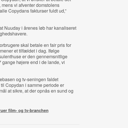
r, mens vi afventer domstolens
alle Copydans fakturaer fuldt ud,”
at Nuuday i årenes løb har kanaliseret
ttighedshavere.
brugere skal betale en fair pris for
 mener et tilfældet i dag. Ifølge
nsulenthuse er den gennemsnitlige
 gange højere end i de lande, vi
ndebasen og tv-seningen faldet
r til Copydan i samme periode er
ormål at sikre, at der opnås en sund og
ruer film- og tv-branchen