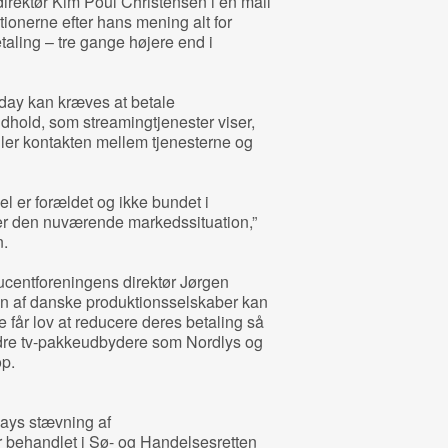
irektør Kim Poul Christensen i en mail
ationerne efter hans mening alt for
taling – tre gange højere end i
ay kan kræves at betale
dhold, som streamingtjenester viser,
ler kontakten mellem tjenesterne og
l er forældet og ikke bundet i
jler den nuværende markedssituation,”
n.
ucentforeningens direktør Jørgen
len af danske produktionsselskaber kan
 får lov at reducere deres betaling så
ndre tv-pakkeudbydere som Nordlys og
op.
ays stævning af
r behandlet i Sø- og Handelsesretten