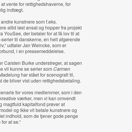
 at vente for rettighedshaverne, for
tig indtægt.
andre kunstnere som f.eks.
ere altid løst ansat og hopper fra projekt
ra YouSee, der betaler for at få lov til at
serier til danskerne, en helt afgørende
sliv,” udtaler Jan Weincke, som er
orbund, i en pressemeddelelse.
r Carsten Burke understreger, at sagen
ke vil kunne se serier som
Carmen
elung har stået for scenografi til,
at de bliver vist uden rettighedsbetaling.
cenarie for vores medlemmer, som i den
kreative værker, men vi kan omvendt
og magtfuld kapitalfond prøver at
odel og ikke vil betale kunstnere og
r det indhold, som de tjener gode penge
for at se.”