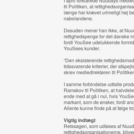
I april forklarede Nuudays medied
til Politiken, at rettighedsorganis
længe har krævet urimeligt høj be
nabolandene.
Desuden mener han ikke, at Nuud
rettighedspenge for det danske in
fordi YouSee udelukkende formid
YouSees kunder.
”Den eksisterende rettighedsmode
tidssvarende kriterier, der afspe
skrev mediedirektøren til Politike
I samme forbindelse udtalte prod
Ramskov til Politiken, at halvde
ende med at gå i nul, hvis YouSee
markant, som de ønsker, fordi a
Allente kunne finde på at følge tr
Vigtig indtægt
Retssagen, som udløses af Nuud
rettighedsorganisationerne, blive