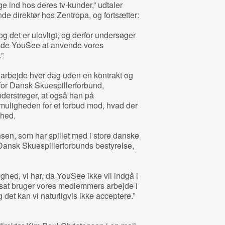
ge ind hos deres tv-kunder,” udtaler
e direktør hos Zentropa, og fortsætter:
 og det er ulovligt, og derfor undersøger
byde YouSee at anvende vores
”
på arbejde hver dag uden en kontrakt og
 for Dansk Skuespillerforbund,
erstreger, at også han på
uligheden for et forbud mod, hvad der
mhed.
nsen, som har spillet med i store danske
 Dansk Skuespillerforbunds bestyrelse,
hed, vi har, da YouSee ikke vil indgå i
rtsat bruger vores medlemmers arbejde i
g det kan vi naturligvis ikke acceptere.”