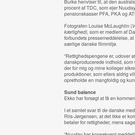
Burke henviser til, at den austra
procent af TDC, som ejer Nuuday
pensionskasser PFA, PKA og AT
Fotografen Louise McLaughlin (
V
kærlighed),
som er medlem af Dan
forbundets pressemeddelelse, at 
særlige danske filmmiljø.
”Rettighedspengene er, udover at 
danskproducerede indhold, som vi
der for mig og mine kolleger sikre
produktioner, som ellers aldrig vil
opretholde en mangfoldig og kuns
Sund balance
Ekko har forsøgt at få en komme
I et samlet svar til de danske me
Riis-Jørgensen, at det ikke er kor
betaler for rettigheder, mens sa
”Nuuday har konsekvent meddelt C