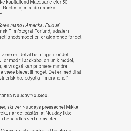
lske kapitalfond Macquarie ejer 50
. Resten ejes af de danske
P.
ores mand i Amerika, Fuld af
sk Filmfotograf Forfund
,
udtaler i
rettighedsmodellen er afgørende for det
være en del af betalingen for det
 er med til at skabe, en unik model,
r, at vi også kan prioritere mindre
le være blevet til noget. Det er med til at
tnerisk bæredygtig filmbranche.”
ntar fra Nuuday/YouSee.
dier, skriver Nuudays pressechef Mikkel
rekt, når det påstås, at Nuuday ikke
gen behandles ved domstolen.
opydan, at vi ønsker at betale det