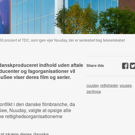
50 procent af TDC, som igen ejer Nuuday, der er selskabet bag teleselskabet
 danskproduceret indhold uden aftale
Share this
ucenter og fagorganisationer vil
See viser deres film og serier.
nuuday
,
rettigheder
,
yousee
,
zentropa
nflikt i den danske filmbranche, da
ee, Nuuday, valgte at opsige alle
ne rettighedsorganisationerne
 at skære deres danske