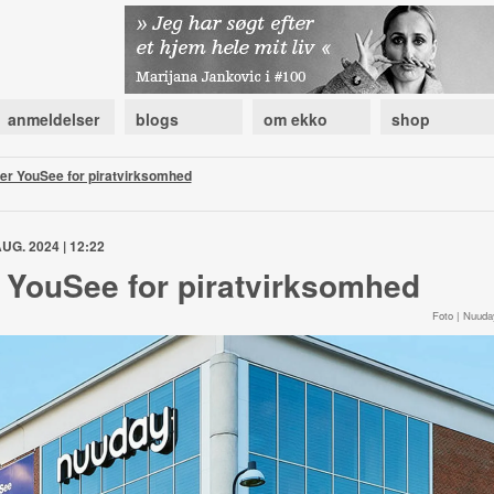
anmeldelser
blogs
om ekko
shop
ger YouSee for piratvirksomhed
UG. 2024 | 12:22
r YouSee for piratvirksomhed
Foto | Nuuda