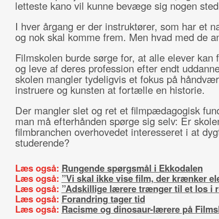
letteste kano vil kunne bevæge sig nogen ste
I hver årgang er der instruktører, som har et n
og nok skal komme frem. Men hvad med de a
Filmskolen burde sørge for, at alle elever kan 
og leve af deres profession efter endt uddann
skolen mangler tydeligvis et fokus på håndvær
instruere og kunsten at fortælle en historie.
Der mangler slet og ret et filmpædagogisk fu
man må efterhånden spørge sig selv: Er skole
filmbranchen overhovedet interesseret i at dyg
studerende?
Læs også:
Rungende spørgsmål i Ekkodalen
Læs også:
”Vi skal ikke vise film, der krænker e
Læs også:
”Adskillige lærere trænger til et los i
Læs også:
Forandring tager tid
Læs også:
Racisme og dinosaur-lærere på Films