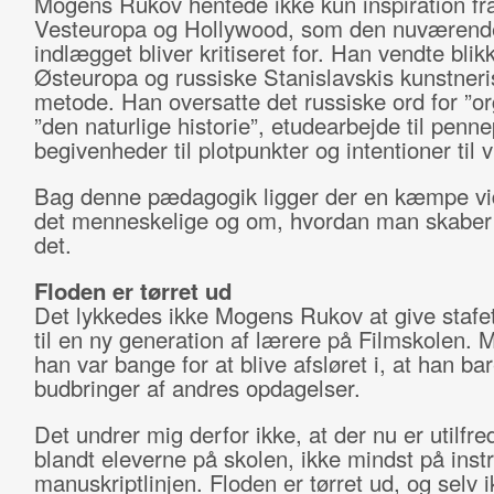
Mogens Rukov hentede ikke kun inspiration fr
Vesteuropa og Hollywood, som den nuværende
indlægget bliver kritiseret for. Han vendte bli
Østeuropa og russiske Stanislavskis kunstneri
metode. Han oversatte det russiske ord for ”orga
”den naturlige historie”, etudearbejde til penne
begivenheder til plotpunkter og intentioner til v
Bag denne pædagogik ligger der en kæmpe v
det menneskelige og om, hvordan man skaber 
det.
Floden er tørret ud
Det lykkedes ikke Mogens Rukov at give stafet
til en ny generation af lærere på Filmskolen. 
han var bange for at blive afsløret i, at han ba
budbringer af andres opdagelser.
Det undrer mig derfor ikke, at der nu er utilfr
blandt eleverne på skolen, ikke mindst på instr
manuskriptlinjen. Floden er tørret ud, og selv 