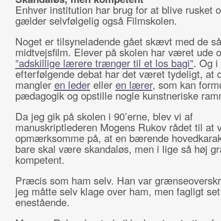
Enhver institution har brug for at blive rusket o
gælder selvfølgelig også Filmskolen.
Noget er tilsyneladende gået skævt med de så
midtvejsfilm. Elever på skolen har været ude o
”adskillige lærere trænger til et los bagi”
. Og i
efterfølgende debat har det været tydeligt, at 
mangler
en leder
eller
en lærer
, som kan form
pædagogik og opstille nogle kunstneriske ra
Da jeg gik på skolen i 90’erne, blev vi af
manuskriptlederen Mogens Rukov rådet til at 
opmærksomme på, at en bærende hovedkarakt
bare skal være skandaløs, men i lige så høj g
kompetent.
Præcis som ham selv. Han var grænseoverskr
jeg måtte selv klage over ham, men fagligt set
enestående.