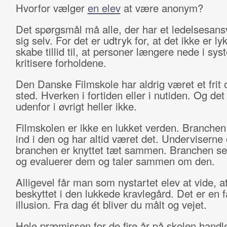
Hvorfor vælger
en elev
at være anonym?
Det spørgsmål må alle, der har et ledelsesansva
sig selv. For det er udtryk for, at det
ikke
er ly
skabe tillid til, at personer længere nede i sy
kritisere forholdene.
Den Danske Filmskole har aldrig været et frit 
sted. Hverken i fortiden eller i nutiden. Og det
udenfor i øvrigt heller ikke.
Filmskolen er ikke en lukket verden. Branchen e
ind i den og har altid været det. Underviserne
branchen er knyttet tæt sammen. Branchen ser
og evaluerer dem og taler sammen om den.
Alligevel får man som nystartet elev at vide, a
beskyttet i den lukkede kravlegård. Det er en f
illusion. Fra dag ét bliver du målt og vejet.
Hele præmissen for de fire år på skolen handl