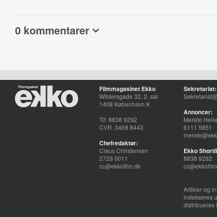
0 kommentarer
Filmmagasinet Ekko
Sekretariat:
Wildersgade 32, 2. sal
Sekretariat@
1408 København K
Annoncer:
Tlf. 8838 9292
Merete Hell
CVR. 3468 8443
6111 5851
merete@ekko
Chefredaktør:
Claus Christensen
Ekko Shortli
2729 0011
8838 9292
cc@ekkofilm.dk
cc@ekkofilm
Artikler og i
indekseres u
distribueres