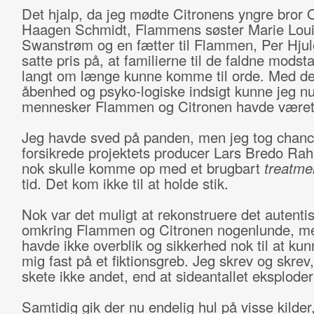
Det hjalp, da jeg mødte Citronens yngre bror 
Haagen Schmidt, Flammens søster Marie Lou
Swanstrøm og en fætter til Flammen, Per Hjule
satte pris på, at familierne til de faldne modst
langt om længe kunne komme til orde. Med d
åbenhed og psyko-logiske indsigt kunne jeg nu
mennesker Flammen og Citronen havde være
Jeg havde sved på panden, men jeg tog chan
forsikrede projektets producer Lars Bredo Rah
nok skulle komme op med et brugbart
treatme
tid. Det kom ikke til at holde stik.
Nok var det muligt at rekonstruere det autent
omkring Flammen og Citronen nogenlunde, me
havde ikke overblik og sikkerhed nok til at ku
mig fast på et fiktionsgreb. Jeg skrev og skrev
skete ikke andet, end at sideantallet eksplode
Samtidig gik der nu endelig hul på visse kilder