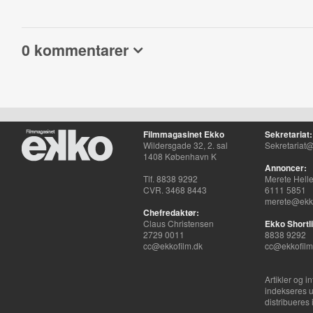
0 kommentarer
Filmmagasinet Ekko
Sekretariat:
Wildersgade 32, 2. sal
Sekretariat@
1408 København K
Annoncer:
Tlf. 8838 9292
Merete Hell
CVR. 3468 8443
6111 5851
merete@ekko
Chefredaktør:
Claus Christensen
Ekko Shortli
2729 0011
8838 9292
cc@ekkofilm.dk
cc@ekkofilm
Artikler og i
indekseres u
distribueres