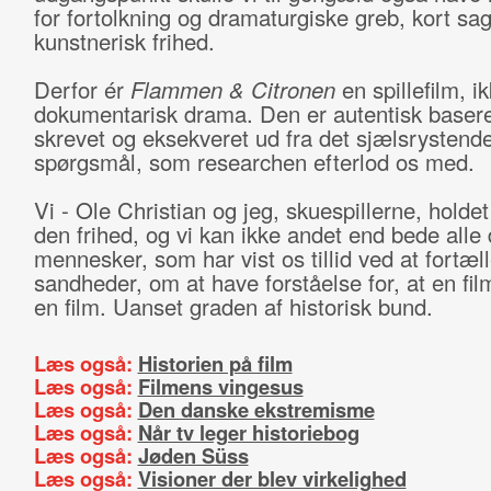
for fortolkning og dramaturgiske greb, kort sag
kunstnerisk frihed.
Derfor ér
Flammen & Citronen
en spillefilm, ik
dokumentarisk drama. Den er autentisk baseret
skrevet og eksekveret ud fra det sjælsrystend
spørgsmål, som researchen efterlod os med.
Vi - Ole Christian og jeg, skuespillerne, holdet 
den frihed, og vi kan ikke andet end bede alle
mennesker, som har vist os tillid ved at fortæl
sandheder, om at have forståelse for, at en film
en film. Uanset graden af historisk bund.
Læs også:
Historien på film
Læs også:
Filmens vingesus
Læs også:
Den danske ekstremisme
Læs også:
Når tv leger historiebog
Læs også:
Jøden Süss
Læs også:
Visioner der blev virkelighed