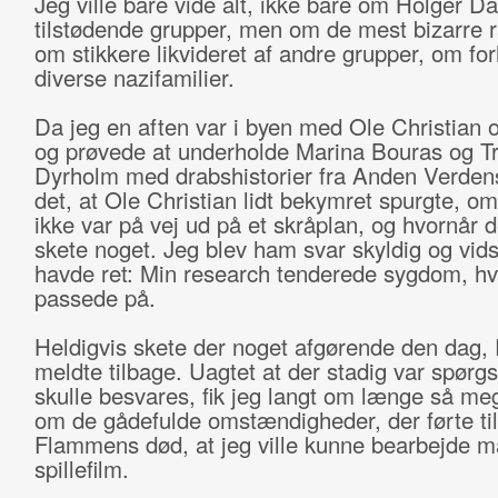
Jeg ville bare vide alt, ikke bare om Holger D
tilstødende grupper, men om de mest bizarre r
om stikkere likvideret af andre grupper, om for
diverse nazifamilier.
Da jeg en aften var i byen med Ole Christian 
og prøvede at underholde Marina Bouras og Tr
Dyrholm med drabs­historier fra Anden Verdens
det, at Ole Christian lidt bekymret spurgte, om
ikke var på vej ud på et skråplan, og hvornår d
skete noget. Jeg blev ham svar skyldig og vids
havde ret: Min research tenderede sygdom, hvi
passede på.
Heldigvis skete der noget afgørende den dag,
meldte tilbage. Uagtet at der stadig var spør
skulle besvares, fik jeg langt om længe så meg
om de gådefulde omstændigheder, der førte til
Flammens død, at jeg ville kunne bearbejde mat
spillefilm.