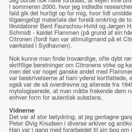
i sommeren 2000, hvor jeg indledte researchen
fald gik det hurtigt op for mig, hvor lidt umidde
tilgængeligt materiale der forelå omkring de to 
likvidatorer Bent Faurschou-Hviid og Jørgen 
Schmidt - kaldet Flammen (på grund af sin hår
Citronen (fordi han var altmuligmand på et Cit
værksted i Sydhavnen).
Nok kunne man finde troværdige, ofte dybt rø
skriftlige beretninger om Citronens virke og ka
men det var noget ganske andet med Flamme
var beskrivelserne af ham yderst kortfattede, e
også var de så overdrevne og allerede fra 194
mytologiserede, at man måtte frakende dem 
enhver form for autentisk substans.
Vidnerne
Det var af stor betydning, at jeg gentagne gan
Peter Øvig Knudsen i diverse arkiver og antikv
Han var i gang med forarbejdet til sin bog om s