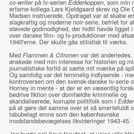
co-writer
på tv-serien
Edderkoppen
, som min 
erfarne kollega Lars Kjeldgaard skrev og Ole C
Madsen instruerede. Opdraget var at skabe e
slagkraftig og moderne noir-serie, befriet for a
støvede godmodighed, der hidtil havde ligget i 
over danske film- og tv-produktioner med afsæ
1940'erne. Der skulle gås stilistisk til værks.
Med
F
lammen & Citronen
var det anderledes.
ønskede med min interesse for historien og m
journalistiske fortid at sætte mit mærke på spil
Og samtidig var det temmelig indlysende - me
kontroversen om den svensk-danske tv-serie 
Horney in mente - at der er en væsentlig forsk
bedrive fiktion over domfældte kriminelle og
skandaliserede, korrupte politifolk som i
Edder
på at gøre det samme over et så smertefuldt 
tabubelagt emne som den københavnske
modstandsbevægelses likvideringer 1943-45.
Jeg burde nok have forudset, at vejen ville bliv