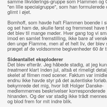
samme likviderings-gruppe som Flammen og C
"en lille specialgruppe", som han formulerede
glimt i øjet.
Bomhoff, som havde haft Flammen boende i s
og set ham dø, skulle først og fremmest have t
det blev til mange møder. Hver gang tog vi små
imod en samlet fremstilling, ikke bare af ven
den unge Flamme, men af et helt liv, der blev
præget af de voldsomme begivenheder 60 år ti
Sideantallet eksploderer
Det blev efterår. Jeg håbede stadig, at jeg ku
t
reatment
klart inden jul, altså et rimeligt detal
skelet af filmen med scener. Faktum var imidler
endnu ikke havde styr på det autentiske forlø
bekymrede det mig, hvor lidt Holger Danske-
medlemmernes beskrivelser korresponderede
hinanden. Og der var stadig ikke trådt mennes
og blod frem for mit indre blik.