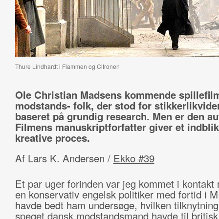
Thure Lindhardt i Flammen og Citronen
Ole Christian Madsens kommende spillefil
modstands- folk, der stod for stikkerlikvider
baseret på grundig research. Men er den au
Filmens manuskriptforfatter giver et indblik
kreative proces.
Af Lars K. Andersen /
Ekko #39
Et par uger forinden var jeg kommet i kontakt
en konser­vativ engelsk politiker med fortid i M
havde bedt ham under­søge, hvilken tilknytning 
speget dansk modstandsmand havde til britisk