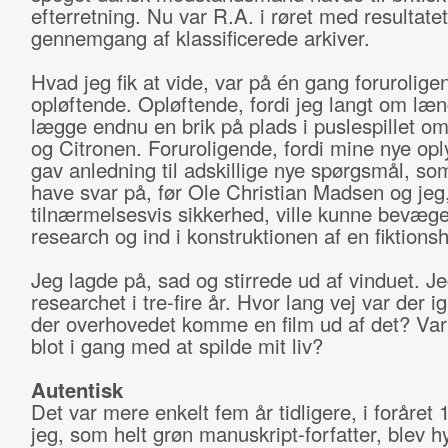
efterretning. Nu var R.A. i røret med resultatet
gennemgang af klassificerede arkiver.
Hvad jeg fik at vide, var på én gang forurolige
opløftende. Opløftende, fordi jeg langt om læ
lægge endnu en brik på plads i puslespillet 
og Citronen. Foruroligende, fordi mine nye opl
gav anledning til adskillige nye spørgsmål, so
have svar på, før Ole Christian Madsen og jeg
tilnærmelsesvis sikkerhed, ville kunne bevæge
research og ind i konstruktionen af en fiktio
Jeg lagde på, sad og stirrede ud af vinduet. J
researchet i tre-fire år. Hvor lang vej var der i
der overhovedet komme en film ud af det? Var 
blot i gang med at spilde mit liv?
Autentisk
Det var mere enkelt fem år tidligere, i foråret 
jeg, som helt grøn manuskript-forfatter, blev 