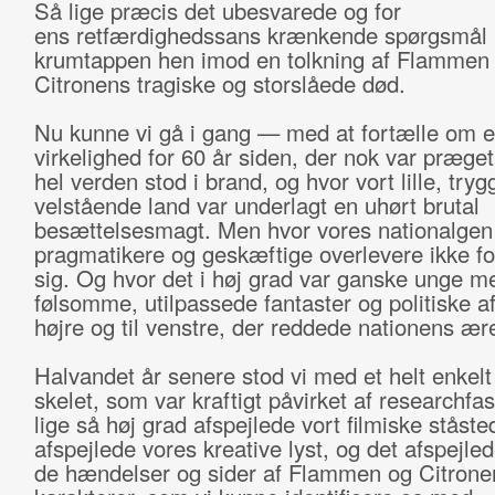
Så lige præcis det ubesvarede og for
ens retfærdighedssans krænkende spørgsmål 
krumtappen hen imod en tolkning af Flammen
Citronens tragiske og storslåede død.
Nu kunne vi gå i gang — med at fortælle om en
virkelighed for 60 år siden, der nok var præget
hel verden stod i brand, og hvor vort lille, tryg
velstående land var underlagt en uhørt brutal
besættelsesmagt. Men hvor vores nationalge
pragmatikere og geskæftige overlevere ikke 
sig. Og hvor det i høj grad var ganske unge m
følsomme, utilpassede fantaster og politiske afv
højre og til venstre, der reddede nationens ær
Halvandet år senere stod vi med et helt enkelt 
skelet, som var kraftigt påvirket af researchfa
lige så høj grad afspejlede vort filmiske ståste
afspejlede vores kreative lyst, og det afspejle
de hændelser og sider af Flammen og Citrone