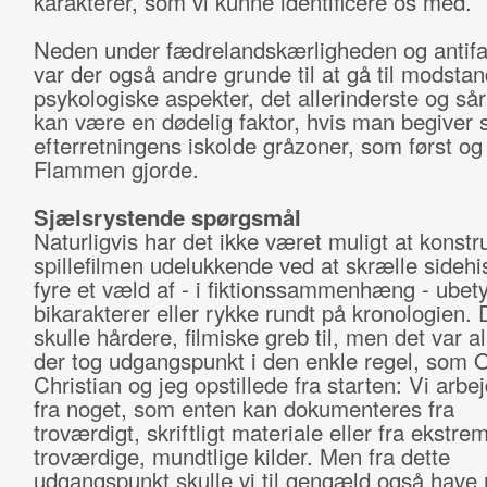
karakterer, som vi kunne identificere os med.
Neden under fædrelandskærligheden og antif
var der også andre grunde til at gå til modstan
psykologiske aspekter, det allerinderste og så
kan være en dødelig faktor, hvis man begiver s
efterretningens iskolde gråzoner, som først o
Flammen gjorde.
Sjælsrystende spørgsmål
Naturligvis har det ikke været muligt at konstr
spillefilmen udelukkende ved at skrælle sidehis
fyre et væld af - i fiktionssammenhæng - ubet
bikarakterer eller rykke rundt på kronologien. 
skulle hårdere, filmiske greb til, men det var al
der tog udgangspunkt i den enkle regel, som 
Christian og jeg opstillede fra starten: Vi arbe
fra noget, som enten kan dokumenteres fra
troværdigt, skriftligt materiale eller fra ekstrem
troværdige, mundtlige kilder. Men fra dette
udgangspunkt skulle vi til gengæld også have