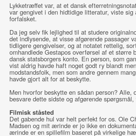
Lykketræffet var, at et dansk efterretningsnota
var gengivet i den hidtidige litteratur, viste sig
forfalsket.
Da jeg selv fik lejlighed til at studere originaln
det indlysende, at visse afgørende passager var
tidligere gengivelser, og at notatet rettelig, sor
omhandlede Gestapos overførsel af et større be
dansk statsborgers konto. En person, som ga
vist aldrig havde haft noget godt ry blandt me
modstandsfolk, men som andre gennem mang
havde gjort alt for at beskytte.
Men hvorfor beskytte en sådan person? Alle, 
besvare dette sidste og afgørende spørgsmål, 
Filmisk ståsted
Det gabende hul var helt perfekt for os. Ole Ch
Madsen og mit ærinde er jo ikke en dokumentar
ærinde er en spillefilm baseret på virkelige hæ