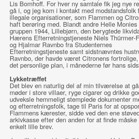
Lis Bomhoff. For hver ny samtale fik jeg nye re
gå i, og jeg kom i kontakt med modstandsfolk 
illegale organisationer, som Flammen og Citr
haft berøring med. Blandt andre Helle Monies 
gruppen 1944, Lillebjørn, den berygtede likvida
Hærens Efterretningstjeneste Niels Thürmer-
og Hjalmar Ravnbo fra Studenternes
Efterretningstjeneste samt sidstnævntes hustr
Ravnbo, der havde været Citronens fortrolige,
det personlige plan, i månederne før hans sid
Lykketræffet
Det blev en naturlig del af min tilværelse at gå 
møder i store villaer, ryge cigarer og drikke g
udveksle hemmeligt stemplede dokumenter m
og efterretningsfolk, tage til Paris for at opspo
Flammens kærester, sidde ved den ene støve
arkivkasse efter den anden for at finde måske 
enkelt lille brev.