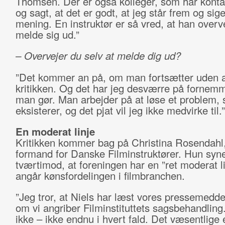
Thomsen. Der er også kolleger, som har konta
og sagt, at det er godt, at jeg står frem og sig
mening. En instruktør er så vred, at han overve
melde sig ud.”
– Overvejer du selv at melde dig ud?
”Det kommer an på, om man fortsætter uden at 
kritikken. Og det har jeg desværre på fornemm
man gør. Man arbejder på at løse et problem,
eksisterer, og det pjat vil jeg ikke medvirke til.”
En moderat linje
Kritikken kommer bag på Christina Rosendahl,
formand for Danske Filminstruktører. Hun syn
tværtimod, at foreningen har en ”ret moderat l
angår kønsfordelingen i filmbranchen.
”Jeg tror, at Niels har læst vores pressemedd
om vi angriber Filminstituttets sagsbehandling.
ikke – ikke endnu i hvert fald. Det væsentlige e