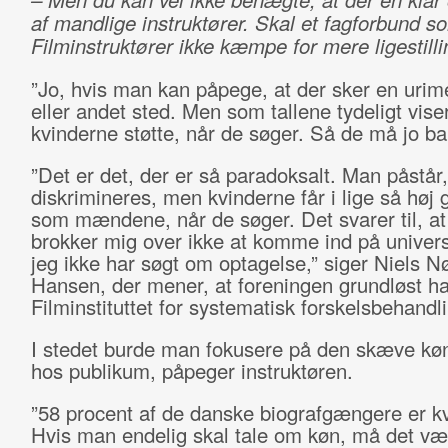
af mandlige instruktører. Skal et fagforbund 
Filminstruktører ikke kæmpe for mere ligestill
”Jo, hvis man kan påpege, at der sker en urim
eller andet sted. Men som tallene tydeligt viser
kvinderne støtte, når de søger. Så de må jo ba
”Det er det, der er så paradoksalt. Man påstår,
diskrimineres, men kvinderne får i lige så høj 
som mændene, når de søger. Det svarer til, at
brokker mig over ikke at komme ind på universi
jeg ikke har søgt om optagelse,” siger Niels N
Hansen, der mener, at foreningen grundløst ha
Filminstituttet for systematisk forskelsbehandl
I stedet burde man fokusere på den skæve køn
hos publikum, påpeger instruktøren.
”58 procent af de danske biografgængere er kv
Hvis man endelig skal tale om køn, må det væ