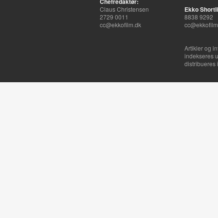
Chefredaktør:
Claus Christensen
Ekko Shortli
2729 0011
8838 9292
cc@ekkofilm.dk
cc@ekkofilm
Artikler og i
indekseres u
distribueres