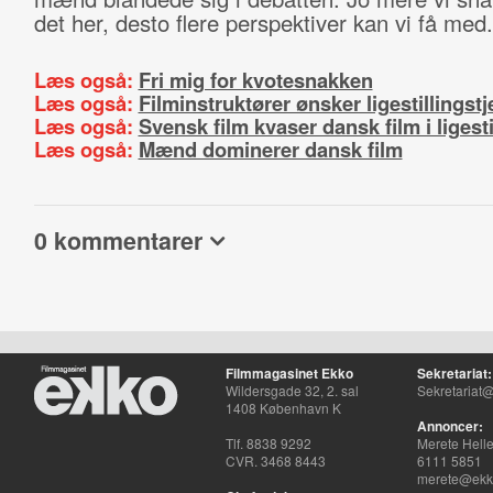
det her, desto flere perspektiver kan vi få med.
Læs også:
Fri mig for kvotesnakken
Læs også:
Filminstruktører ønsker ligestillingstj
Læs også:
Svensk film kvaser dansk film i ligesti
Læs også:
Mænd dominerer dansk film
0 kommentarer
Filmmagasinet Ekko
Sekretariat:
Wildersgade 32, 2. sal
Sekretariat@
1408 København K
Annoncer:
Tlf. 8838 9292
Merete Hell
CVR. 3468 8443
6111 5851
merete@ekko