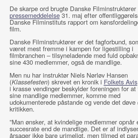
De skarpe ord brugte Danske Filminstruktører 
pressemeddelelse
31. maj efter offentliggørel
Danske Filminstituts rapport om kønsfordeling
film.
Danske Filminstruktører er det fagforbund, so
været mest fremme i kampen for ligestilling i
filmbranchen – tilsyneladende med fuld opbakn
sine 430 medlemmer, også de mandlige.
Men nu har instruktør Niels Nørløv Hansen
(
Klassefesten
) skrevet en kronik i
Folkets Avis
i krasse vendinger beskylder foreningen for at 
sine mandlige medlemmer, komme med
udokumenterede påstande og vende det døve ø
kritikken.
”Man ønsker, at kvindelige medlemmer opnår 
succesrate end de mandlige. Det er af indlyse
årsager ikke bare urimeligt, men tilmed et par