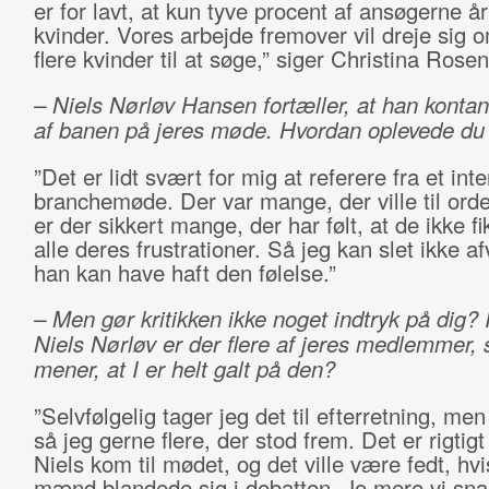
er for lavt, at kun tyve procent af ansøgerne år
kvinder. Vores arbejde fremover vil dreje sig o
flere kvinder til at søge,” siger Christina Rose
– Niels Nørløv Hansen fortæller, at han kontant
af banen på jeres møde. Hvordan oplevede du
”Det er lidt svært for mig at referere fra et inte
branchemøde. Der var mange, der ville til orde
er der sikkert mange, der har følt, at de ikke fik
alle deres frustrationer. Så jeg kan slet ikke af
han kan have haft den følelse.”
– Men gør kritikken ikke noget indtryk på dig? 
Niels Nørløv er der flere af jeres medlemmer,
mener, at I er helt galt på den?
”Selvfølgelig tager jeg det til efterretning, m
så jeg gerne flere, der stod frem. Det er rigtigt
Niels kom til mødet, og det ville være fedt, hvi
mænd blandede sig i debatten. Jo mere vi sn