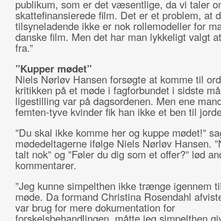
publikum, som er det væsentlige, da vi taler 
skattefinansierede film. Det er et problem, at 
tilsyneladende ikke er nok rollemodeller for m
danske film. Men det har man lykkeligt valgt at
fra.”
”Kupper mødet”
Niels Nørløv Hansen forsøgte at komme til or
kritikken på et møde i fagforbundet i sidste m
ligestilling var på dagsordenen. Men ene mand
femten-tyve kvinder fik han ikke et ben til jord
”Du skal ikke komme her og kuppe mødet!” sa
mødedeltagerne ifølge Niels Nørløv Hansen. ”
talt nok” og ”Føler du dig som et offer?” lød an
kommentarer.
”Jeg kunne simpelthen ikke trænge igennem til
møde. Da formand Christina Rosendahl afviste
var brug for mere dokumentation for
forskelsbehandlingen, måtte jeg simpelthen gi