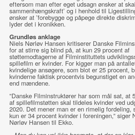
eftersom man efter eget udsagn ønsker at skab
sammenhængskraft’ og i henhold til Ligestilli
ønsker at ’forebygge og påpege direkte diskrim
lyder det i kronikken.
Grundløs anklage
Niels Nørløv Hansen kritiserer Danske Filmins
for at stirre sig blind på, at kun 29 procent af
støttemodtagerne af Filminstituttets udviklingsst
spillefilm er kvinder. For kigger man på antalle
kvindelige ansøgere, som blot er 25 procent, b
kvinderne faktisk procentvis begunstiget en a
end mændene.
”Danske Filminstruktører har som mål sat, at 
af spillefilmstøtten skal tildeles kvinder ved u
2020. Det mener man er en rimelig fordeling, 
kun er 34 procent kvinder i foreningen,” siger 
Nørløv Hansen til Ekko.
– Men du kan vel ikke benægte, at der en klar