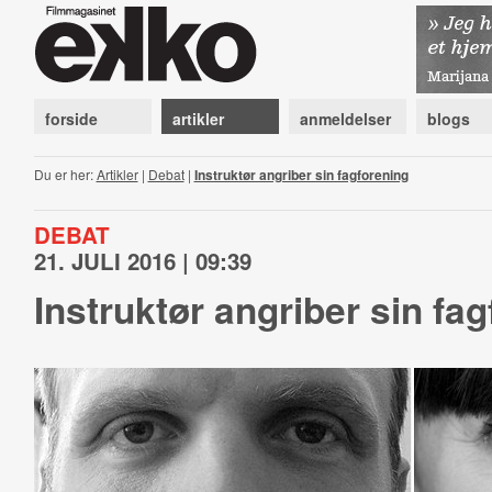
forside
artikler
anmeldelser
blogs
Du er her:
Artikler
|
Debat
|
Instruktør angriber sin fagforening
DEBAT
21. JULI 2016 | 09:39
Instruktør angriber sin fa