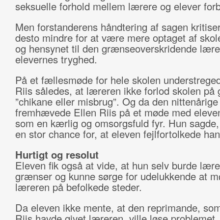
seksuelle forhold mellem lærere og elever for
Men forstanderens håndtering af sagen kritise
desto mindre for at være mere optaget af sko
og hensynet til den grænseoverskridende lære
elevernes tryghed.
På et fællesmøde for hele skolen understrege
Riis således, at læreren ikke forlod skolen på 
”chikane eller misbrug”. Og da den nittenårige
fremhævede Ellen Riis på et møde med eleve
som en kærlig og omsorgsfuld fyr. Hun sagde, 
en stor chance for, at eleven fejlfortolkede han
Hurtigt og resolut
Eleven fik også at vide, at hun selv burde lære
grænser og kunne sørge for udelukkende at 
læreren på befolkede steder.
Da eleven ikke mente, at den reprimande, som
Riis havde givet læreren, ville løse problemet,