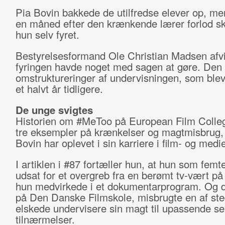
Pia Bovin bakkede de utilfredse elever op, men
en måned efter den krænkende lærer forlod sk
hun selv fyret.
Bestyrelsesformand Ole Christian Madsen afvi
fyringen havde noget med sagen at gøre. Den 
omstruktureringer af undervisningen, som blev
et halvt år tidligere.
De unge svigtes
Historien om #MeToo på European Film Colleg
tre eksempler på krænkelser og magtmisbrug,
Bovin har oplevet i sin karriere i film- og med
I artiklen i #87 fortæller hun, at hun som femt
udsat for et overgreb fra en berømt tv-vært p
hun medvirkede i et dokumentarprogram. Og d
på Den Danske Filmskole, misbrugte en af st
elskede undervisere sin magt til upassende se
tilnærmelser.