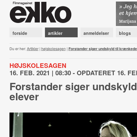
forside
artikler
anmeldelser
blogs
Du er her:
Artikler
|
højskolesagen
|
Forstander siger undskyld til krænkede
HØJSKOLESAGEN
16. FEB. 2021 | 08:30 - OPDATERET 16. FEB
Forstander siger undskyld
elever