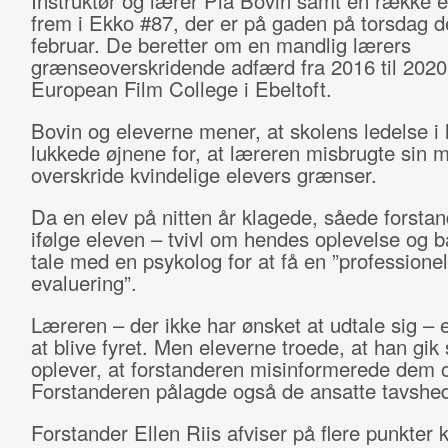
Instruktør og lærer Pia Bovin samt en række e
frem i Ekko #87, der er på gaden på torsdag d
februar. De beretter om en mandlig lærers
grænseoverskridende adfærd fra 2016 til 2020
European Film College i Ebeltoft.
Bovin og eleverne mener, at skolens ledelse i 
lukkede øjnene for, at læreren misbrugte sin ma
overskride kvindelige elevers grænser.
Da en elev på nitten år klagede, såede forsta
ifølge eleven – tvivl om hendes oplevelse og 
tale med en psykolog for at få en ”professionel
evaluering”.
Læreren – der ikke har ønsket at udtale sig –
at blive fyret. Men eleverne troede, at han gik 
oplever, at forstanderen misinformerede dem
Forstanderen pålagde også de ansatte tavshed
Forstander Ellen Riis afviser på flere punkter k