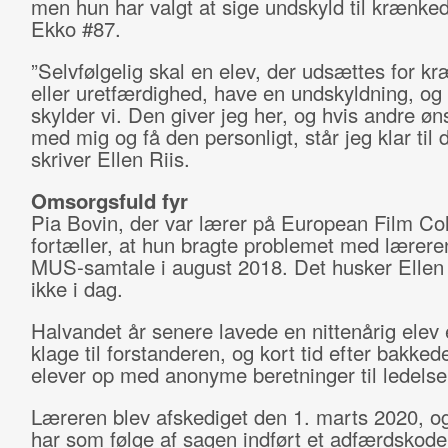
men hun har valgt at sige undskyld til krænked
Ekko #87.
”Selvfølgelig skal en elev, der udsættes for k
eller uretfærdighed, have en undskyldning, og
skylder vi. Den giver jeg her, og hvis andre øns
med mig og få den personligt, står jeg klar til d
skriver Ellen Riis.
Omsorgsfuld fyr
Pia Bovin, der var lærer på European Film Col
fortæller, at hun bragte problemet med lærere
MUS-samtale i august 2018. Det husker Ellen 
ikke i dag.
Halvandet år senere lavede en nittenårig elev e
klage til forstanderen, og kort tid efter bakke
elever op med anonyme beretninger til ledelse
Læreren blev afskediget den 1. marts 2020, o
har som følge af sagen indført et adfærdskode