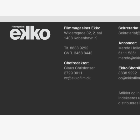
Filmmagasinet Ekko
Sekretariat:
Wildersgade 32, 2. sal
Sekretariat@
1408 København K
Annoncer:
Tlf. 8838 9292
Merete Hell
CVR. 3468 8443
6111 5851
merete@ekko
Chefredaktør:
Claus Christensen
Ekko Shortli
2729 0011
8838 9292
cc@ekkofilm.dk
cc@ekkofilm
Artikler og i
indekseres u
distribueres