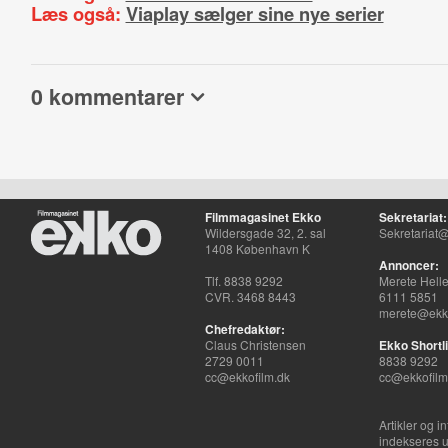
Læs også:
Viaplay sælger sine nye serier
0 kommentarer
Filmmagasinet Ekko
Sekretariat:
Wildersgade 32, 2. sal
Sekretariat@
1408 København K
Annoncer:
Tlf. 8838 9292
Merete Hell
CVR. 3468 8443
6111 5851
merete@ekko
Chefredaktør:
Claus Christensen
Ekko Shortli
2729 0011
8838 9292
cc@ekkofilm.dk
cc@ekkofilm
Artikler og i
indekseres u