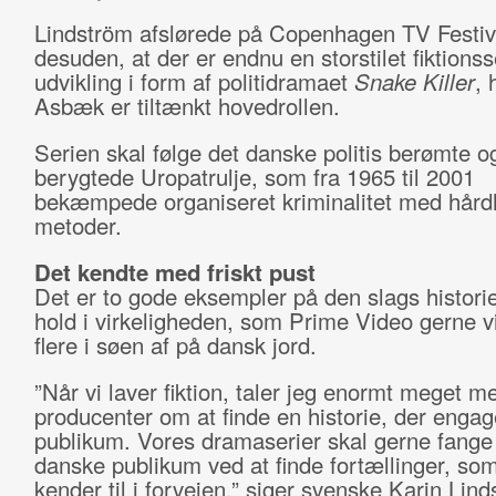
Lindström afslørede på Copenhagen TV Festiv
desuden, at der er endnu en storstilet fiktions
udvikling i form af politidramaet
Snake Killer
, 
Asbæk er tiltænkt hovedrollen.
Serien skal følge det danske politis berømte o
berygtede Uropatrulje, som fra 1965 til 2001
bekæmpede organiseret kriminalitet med hå
metoder.
Det kendte med friskt pust
Det er to gode eksempler på den slags histori
hold i virkeligheden, som Prime Video gerne v
flere i søen af på dansk jord.
”Når vi laver fiktion, taler jeg enormt meget m
producenter om at finde en historie, der engag
publikum. Vores dramaserier skal gerne fange
danske publikum ved at finde fortællinger, so
kender til i forvejen,” siger svenske Karin Linds