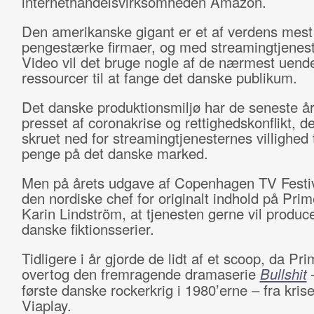
internethandelsvirksomheden Amazon.
Den amerikanske gigant er et af verdens mest
pengestærke firmaer, og med streamingtjenes
Video vil det bruge nogle af de nærmest uende
ressourcer til at fange det danske publikum.
Det danske produktionsmiljø har de seneste å
presset af coronakrise og rettighedskonflikt, d
skruet ned for streamingtjenesternes villighed t
penge på det danske marked.
Men på årets udgave af Copenhagen TV Festiva
den nordiske chef for originalt indhold på Pri
Karin Lindström, at tjenesten gerne vil produce
danske fiktionsserier.
Tidligere i år gjorde de lidt af et scoop, da Pr
overtog den fremragende dramaserie
Bullshit
første danske rockerkrig i 1980’erne – fra kris
Viaplay.