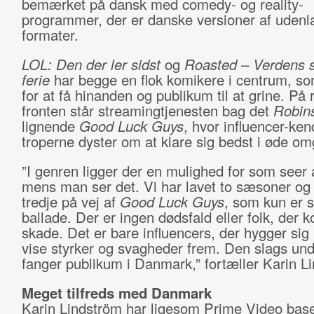
bemærket på dansk med comedy- og reality-
programmer, der er danske versioner af uden
formater.
LOL: Den der ler sidst
og
Roasted – Verdens s
ferie
har begge en flok komikere i centrum, so
for at få hinanden og publikum til at grine. På r
fronten står streamingtjenesten bag det
Robin
lignende
Good Luck Guys
, hvor influencer-ken
troperne dyster om at klare sig bedst i øde om
”I genren ligger der en mulighed for som seer a
mens man ser det. Vi har lavet to sæsoner og
tredje på vej af
Good Luck Guys
, som kun er s
ballade. Der er ingen dødsfald eller folk, der 
skade. Det er bare influencers, der hygger sig
vise styrker og svagheder frem. Den slags un
fanger publikum i Danmark,” fortæller Karin L
Meget tilfreds med Danmark
Karin Lindström har ligesom Prime Video base