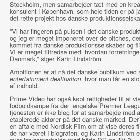
Stockholm, men samarbejder tæt med en krea
konsulent i København, som hele tiden er på ja
det rette projekt hos danske produktionsselska
”Vi har fingeren på pulsen i det danske produkt
og jeg er meget imponeret over de pitches, de
kommet fra danske produktionsselskaber og fi
Vi er meget tilfredse med, hvordan forretninge
Danmark,” siger Karin Lindström.
Ambitionen er at nå det danske publikum ved 
entertainment destination
, hvor man får en sto
af indhold.
Prime Video har også købt rettigheder til at vi
fodboldkampe fra den engelske Premier Leag
tjenesten er ikke bleg for at samarbejde med a
etablerede aktører på det danske marked. Der 
en aftale med Nordisk Film om at vise deres fi
de har været i biografen, og Karin Lindström 
over for samarbejde med både DR og TV 2.