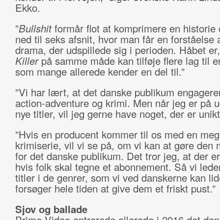
Ekko.
”
Bullshit
formår flot at komprimere en historie o
ned til seks afsnit, hvor man får en forståelse 
drama, der udspillede sig i perioden. Håbet er
Killer
på samme måde kan tilføje flere lag til en
som mange allerede kender en del til.”
”Vi har lært, at det danske publikum engagerer
action-adventure og krimi. Men når jeg er på u
nye titler, vil jeg gerne have noget, der er unikt
”Hvis en producent kommer til os med en mege
krimiserie, vil vi se på, om vi kan at gøre den
for det danske publikum. Det tror jeg, at der er
hvis folk skal tegne et abonnement. Så vi leder
titler i de genrer, som vi ved danskerne kan li
forsøger hele tiden at give dem et friskt pust.”
Sjov og ballade
Prime Video entrerede allerede i 2016 det da