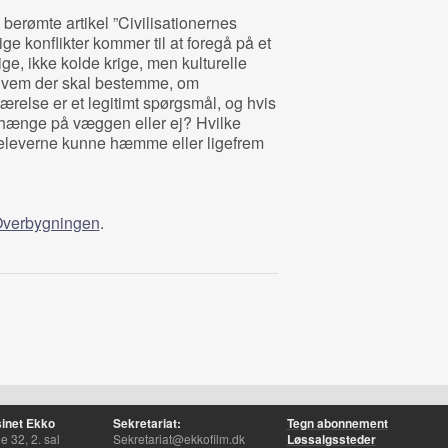
 berømte artikel ”Civilisationernes
ge konflikter kommer til at foregå på et
ige, ikke kolde krige, men kulturelle
 hvem der skal bestemme, om
relse er et legitimt spørgsmål, og hvis
å hænge på væggen eller ej? Hvilke
 eleverne kunne hæmme eller ligefrem
verbygningen
.
inet Ekko
Sekretariat:
Tegn abonnement
 32, 2. sal
Sekretariat@ekkofilm.dk
Løssalgssteder