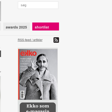
awards 2025
shortlist
RSS-feed / artikler
r