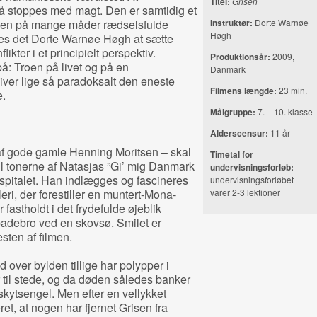
Titel:
Grisen
å stoppes med magt. Den er samtidig et
 den på mange måder rædselsfulde
Instruktør:
Dorte Warnøe
Høgh
kkes det Dorte Warnøe Høgh at sætte
flikter i et principielt perspektiv.
Produktionsår:
2009,
på: Troen på livet og på en
Danmark
iver lige så paradoksalt den eneste
Filmens længde:
23 min.
e.
Målgruppe:
7. – 10. klasse
Alderscensur:
11 år
af gode gamle Henning Moritsen – skal
Timetal for
il tonerne af Natasjas ”Gi’ mig Danmark
undervisningsforløb:
spitalet. Han indlægges og fascineres
undervisningsforløbet
eri, der forestiller en muntert‐Mona‐
varer 2‐3 lektioner
fastholdt i det frydefulde øjeblik
 badebro ved en skovsø. Smilet er
sten af filmen.
 over bylden tillige har polypper i
 til stede, og da døden således banker
skytsengel. Men efter en vellykket
t, at nogen har fjernet Grisen fra