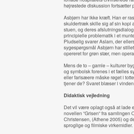
højrøstede diskussion fortsætter 
Asbjørn har ikke kræft. Han er ra
skuldertræk skille sig af sin kopi
stuen, og deres afslutningsdialo
principielle problematik i et munte
Pludselig svarer Aslam, der ellers
sygespørgsmål Asbjørn har stillet
opereret for grøn stær, men opera
Mens de to – gamle – kulturer by
og symbolsk forenes i et fælles s
eller farisæere måske røget i tot
tjener de? Svaret blæser i vinden
Didaktisk vejledning
Det vil være oplagt også at lade 
novellen ”Grisen” fra samlingen 
Christensen, (Athene 2005) og de
sproglige og filmiske virkemidler.