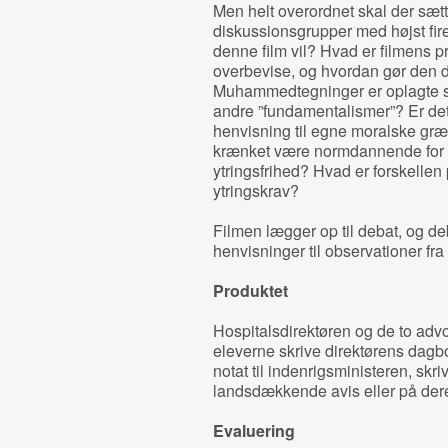
Men helt overordnet skal der sæt
diskussionsgrupper med højst fire
denne film vil? Hvad er filmens 
overbevise, og hvordan gør den 
Muhammedtegninger er oplagte s
andre ”fundamentalismer”? Er det
henvisning til egne moralske græ
krænket være normdannende for 
ytringsfrihed? Hvad er forskellen 
ytringskrav?
Filmen lægger op til debat, og de
henvisninger til observationer fra 
Produktet
Hospitalsdirektøren og de to advo
eleverne skrive direktørens dagbo
notat til indenrigsministeren, skr
landsdækkende avis eller på dere
Evaluering