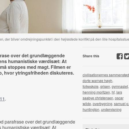
n, der bliver omdrejningspunktet i den højrøstede konflikt på den lille hospitalsstue
frase over det grundlæggende
Share this
dens humanistiske værdisæt: At
 må stoppes med magt. Filmen er
b, hvor ytringsfriheden diskuteres.
civilisationernes sammenstød
dorte warnøe høgh
,
folkeskole
,
grisen
,
gymnasiet
,
henning moritzen
,
hf
,
lars
11
.
saabye christensen
,
oscar
wilde
,
overbygning
,
samuel p
huntington
,
undervisning
ød parafrase over det grundlæggende
s humanistiske værdisæt: At