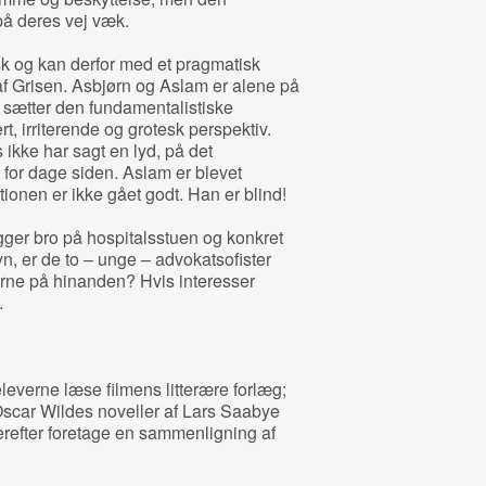
på deres vej væk.
sk og kan derfor med et pragmatisk
 af Grisen. Asbjørn og Aslam er alene på
g sætter den fundamentalistiske
rt, irriterende og grotesk perspektiv.
 ikke har sagt en lyd, på det
 for dage siden. Aslam er blevet
tionen er ikke gået godt. Han er blind!
gger bro på hospitalsstuen og konkret
yn, er de to – unge – advokatsofister
terne på hinanden? Hvis interesser
.
eleverne læse filmens litterære forlæg;
Oscar Wildes noveller af Lars Saabye
refter foretage en sammenligning af