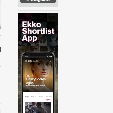
.
,
.