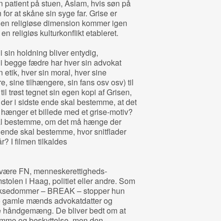
patient på stuen, Aslam, hvis søn på
 for at skåne sin syge far. Grise er
Den religiøse dimension kommer igen
 religiøs kulturkonflikt etableret.
i sin holdning bliver entydig,
di begge fædre har hver sin advokat
in etik, hver sin moral, hver sine
sine tilhængere, sin fans osv osv) til
il trøst tegnet sin egen kopi af Grisen,
der i sidste ende skal bestemme, at det
 hænger et billede med et grise‐motiv?
kal bestemme, om det må hænge der
e ende skal bestemme, hvor snitflader
 I filmen tilkaldes
n være FN, menneskerettigheds-
tolen i Haag, politiet eller andre. Som
oksedommer – BREAK – stopper hun
o gamle mænds advokatdatter og
te håndgemæng. De bliver bedt om at
 ramme og beskyttelse, men den