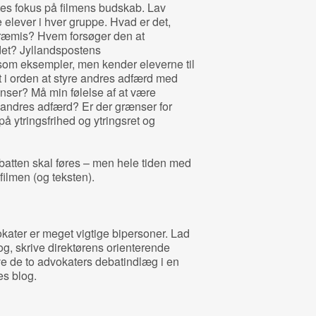
tes fokus på filmens budskab. Lav
 elever i hver gruppe. Hvad er det,
præmis? Hvem forsøger den at
det? Jyllandspostens
om eksempler, men kender eleverne til
 i orden at styre andres adfærd med
nser? Må min følelse af at være
andres adfærd? Er der grænser for
på ytringsfrihed og ytringsret og
batten skal føres – men hele tiden med
filmen (og teksten).
kater er meget vigtige bipersoner. Lad
g, skrive direktørens orienterende
ive de to advokaters debatindlæg i en
s blog.