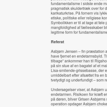
fundamentalisme i sidste ende m
pragmatisk skuldertræk over for
karikaturkrise. På fornem vis ly
etiske, politiske eller religiøse kon
Symbolikken er til at tage at føle 
mangfoldighed af fællesskaber bl
legitime form for fundamentalism
Referat
Asbjørn Jensen – fin præstation 
have fjernet en endetarmsbyld. T
tilbage” ankommer han til Rigsho
på sin stue af en bagatel af et mal
Lisa‐smilende‐grissebasse, der er 
umiddelbart efter afsættet fra en
tvetydigt og underfundigt – som re
Undersøgelser viser, at Asbjørn ud
endetarmen. Risikoen for kræft er
på døren, bliver Grisen Asbjørns 
operation opdager Asbjørn chokere