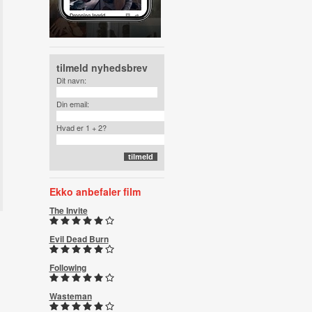
tilmeld nyhedsbrev
Dit navn:
Din email:
Hvad er 1 + 2?
Ekko anbefaler film
The Invite
Evil Dead Burn
Following
Wasteman