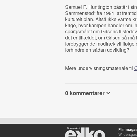
Samuel P. Huntington påstår i sin
Sammenstød” fra 1981, at fremtidi
kulturelt plan. Altså ikke varme kr
krige, hvor kampen handler om,
spørgsmålet om Grisens tilstedevæ
det er tilfældet, om Grisen så m
forebyggende modtræk vil ifølge
forhindre en sådan udvikling?
Mere undervisningsmateriale til
O
0 kommentarer
Filmmagas
Wildersgade