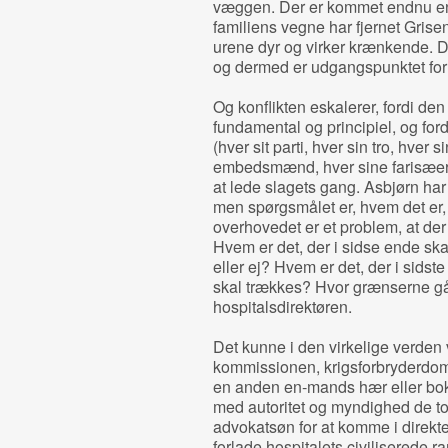
væggen. Der er kommet endnu en 
familiens vegne har fjernet Grisen
urene dyr og virker krænkende. 
og dermed er udgangspunktet for en
Og konflikten eskalerer, fordi den 
fundamental og principiel, og for
(hver sit parti, hver sin tro, hver s
embedsmænd, hver sine farisæere, 
at lede slagets gang. Asbjørn har t
men spørgsmålet er, hvem det er, 
overhovedet er et problem, at der
Hvem er det, der i sidse ende s
eller ej? Hvem er det, der i sidst
skal trækkes? Hvor grænserne går?
hospitalsdirektøren.
Det kunne i den virkelige verde
kommissionen, krigsforbryderdoms
en anden en‐mands hær eller b
med autoritet og myndighed de t
advokatsøn for at komme i direk
forlade hospitalets civiliserede