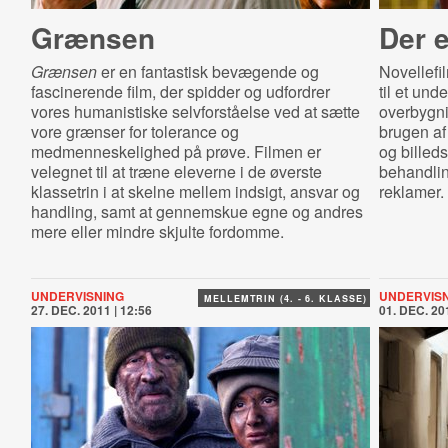
Grænsen
Der 
Grænsen
er en fantastisk bevægende og
Novellef
fascinerende film, der spidder og udfordrer
til et und
vores humanistiske selvforståelse ved at sætte
overbygni
vore grænser for tolerance og
brugen af
medmenneskelighed på prøve. Filmen er
og billed
velegnet til at træne eleverne i de øverste
behandling
klassetrin i at skelne mellem indsigt, ansvar og
reklamer.
handling, samt at gennemskue egne og andres
mere eller mindre skjulte fordomme.
UNDERVISNING
UNDERVIS
MELLEMTRIN (4. - 6. KLASSE)
27. DEC. 2011 | 12:56
01. DEC. 201