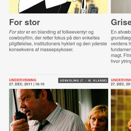
For stor
Gris
For stor
er en blanding af folkeeventyr og
En afvæbn
cowboyfilm, der retter fokus på den enkeltes
grundlægg
pligtfølelse, institutioners hykleri og den yderste
verdens h
konsekvens af massepsykoser.
fundament
magt. Film
hvor ytrin
UNDERVISNING
UNDERVIS
UDSKOLING (7. - 10. KLASSE)
27. DEC. 2011 | 16:10
27. DEC. 201