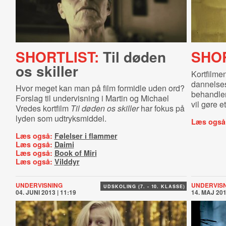
SHORTLIST:
Til døden
SHOR
os skiller
Kortfilme
dannelses
Hvor meget kan man på film formidle uden ord?
behandler
Forslag til undervisning i Martin og Michael
vil gøre e
Vredes kortfilm
Til døden os skiller
har fokus på
lyden som udtryksmiddel.
Læs også
Læs også:
Følelser i flammer
Læs også:
Daimi
Læs også:
Book of Miri
Læs også:
Vilddyr
UNDERVISNING
UNDERVIS
UDSKOLING (7. - 10. KLASSE)
04. JUNI 2013 | 11:19
14. MAJ 201