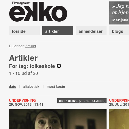
forside
artikler
anmeldelser
blogs
Du er her:
Artikler
Artikler
For tag: folkeskole
1 - 10 ud af 20
dato
|
alfabetisk
|
mest læste
UNDERVISNING
UNDERVIS
UDSKOLING (7. - 10. KLASSE)
29. NOV. 2013 | 13:41
25. JULI 201