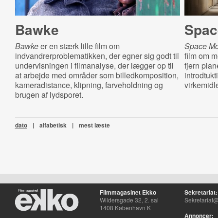
Bawke
Spac
Bawke
er en stærk lille film om
Space Mo
indvandrerproblematikken, der egner sig godt til
film om m
undervisningen i filmanalyse, der lægger op til
fjern plan
at arbejde med områder som billedkomposition,
introdtukt
kameradistance, klipning, farveholdning og
virkemidle
brugen af lydsporet.
dato
|
alfabetisk
|
mest læste
Filmmagasinet Ekko
Sekretariat:
Wildersgade 32, 2. sal
Sekretariat@
1408 København K
Annoncer: