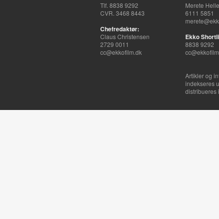
Tlf. 8838 9292
Merete Hell
CVR. 3468 8443
6111 5851
merete@ekko
Chefredaktør:
Claus Christensen
Ekko Shortli
2729 0011
8838 9292
cc@ekkofilm.dk
cc@ekkofilm
Artikler og i
indekseres u
distribueres