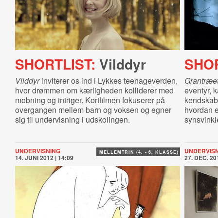
SHORTLIST:
Vilddyr
SHOR
Vilddyr
inviterer os ind i Lykkes teenageverden,
Grantræe
hvor drømmen om kærligheden kolliderer med
eventyr, 
mobning og intriger. Kortfilmen fokuserer på
kendskab 
overgangen mellem barn og voksen og egner
hvordan en
sig til undervisning i udskolingen.
synsvinkle
UNDERVISNING
UNDERVIS
MELLEMTRIN (4. - 6. KLASSE)
14. JUNI 2012 | 14:09
27. DEC. 201