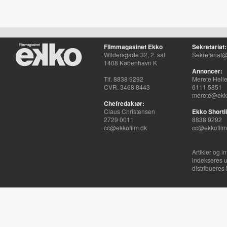
Filmmagasinet Ekko
Sekretariat:
Wildersgade 32, 2. sal
Sekretariat@
1408 København K
Annoncer:
Tlf. 8838 9292
Merete Hell
CVR. 3468 8443
6111 5851
merete@ekko
Chefredaktør:
Claus Christensen
Ekko Shortli
2729 0011
8838 9292
cc@ekkofilm.dk
cc@ekkofilm
Artikler og i
indekseres u
distribueres