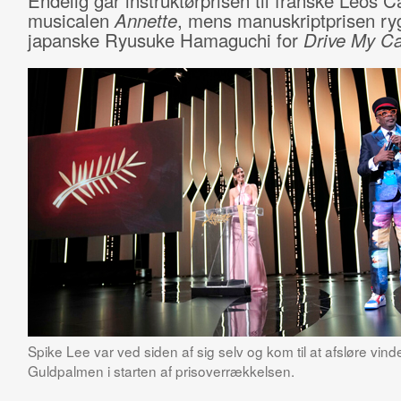
Endelig går instruktørprisen til franske Leos C
musicalen
Annette
, mens manuskriptprisen ryg
japanske Ryusuke Hamaguchi for
Drive My Ca
Spike Lee var ved siden af sig selv og kom til at afsløre vind
Guldpalmen i starten af prisoverrækkelsen.