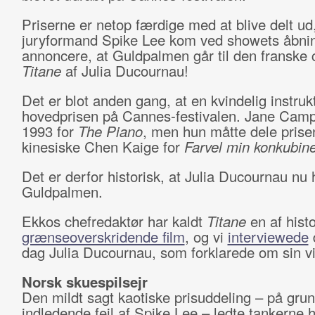
Priserne er netop færdige med at blive delt u
juryformand Spike Lee kom ved showets åbning
annoncere, at Guldpalmen går til den franske 
Titane
af Julia Ducournau!
Det er blot anden gang, at en kvindelig instruk
hovedprisen på Cannes-festivalen. Jane Camp
1993 for
The Piano
, men hun måtte dele pris
kinesiske Chen Kaige for
Farvel min konkubin
Det er derfor historisk, at Julia Ducournau nu
Guldpalmen.
Ekkos chefredaktør har kaldt
Titane
en af hist
grænseoverskridende film
, og vi
interviewede
dag Julia Ducournau, som forklarede om sin vil
Norsk skuespilsejr
Den mildt sagt kaotiske prisuddeling – på grun
indledende fejl af Spike Lee – ledte tankerne 