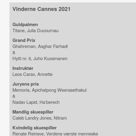
Vinderne Cannes 2021
Guldpalmen
Titane, Julia Ducournau
Grand Prix
Ghahreman, Asghar Farhadi
&
Hytti nr. 6, Juho Kuosmanen
Instruktør
Leos Carax, Annette
Juryens pris
Memoria, Apichatpong Weerasethakul
&
Nadav Lapid, Ha’berech
Mandlig skuespiller
Caleb Landry Jones, Nitram
Kvindelig skuespiller
Renate Reinsve, Verdens værste menneske