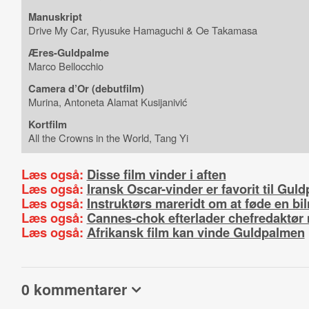
Manuskript
Drive My Car,
Ryusuke
Hamaguchi & Oe Takamasa
Æres-Guldpalme
Marco Bellocchio
Camera d’Or (debutfilm)
Murina, Antoneta Alamat Kusijanivić
Kortfilm
All the Crowns in the World, Tang Yi
Læs også:
Disse film vinder i aften
Læs også:
Iransk Oscar-vinder er favorit til Gul
Læs også:
Instruktørs mareridt om at føde en bi
Læs også:
Cannes-chok efterlader chefredaktør 
Læs også:
Afrikansk film kan vinde Guldpalmen
0 kommentarer