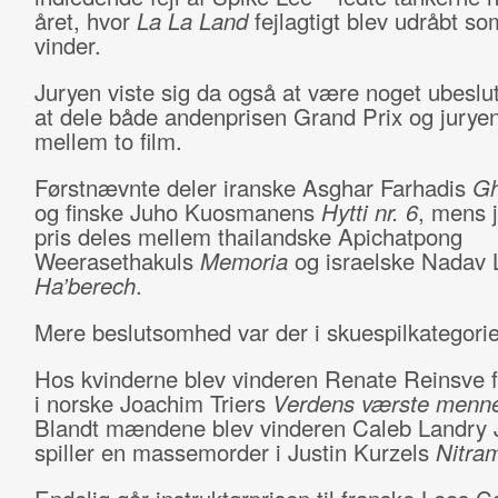
året, hvor
La La Land
fejlagtigt blev udråbt s
vinder.
Juryen viste sig da også at være noget ubesl
at dele både andenprisen Grand Prix og juryen
mellem to film.
Førstnævnte deler iranske Asghar Farhadis
G
og finske Juho Kuosmanens
Hytti nr. 6
, mens 
pris deles mellem thailandske Apichatpong
Weerasethakuls
Memoria
og israelske Nadav 
Ha’berech
.
Mere beslutsomhed var der i skuespilkategorie
Hos kvinderne blev vinderen Renate Reinsve fo
i norske Joachim Triers
Verdens værste menn
Blandt mændene blev vinderen Caleb Landry 
spiller en massemorder i Justin Kurzels
Nitra