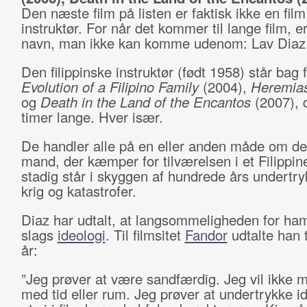
Den næste film på listen er faktisk ikke en fil
instruktør. For når det kommer til lange film, er
navn, man ikke kan komme udenom: Lav Diaz
Den filippinske instruktør (født 1958) står bag 
Evolution of a Filipino Family
(2004),
Heremia
og
Death in the Land of the Encantos
(2007), d
timer lange. Hver især.
De handler alle på en eller anden måde om den
mand, der kæmper for tilværelsen i et Filippi
stadig står i skyggen af hundrede års undertry
krig og katastrofer.
Diaz har udtalt, at langsommeligheden for ha
slags
ideologi
. Til filmsitet
Fandor
udtalte han t
år:
”Jeg prøver at være sandfærdig. Jeg vil ikke 
med tid eller rum. Jeg prøver at undertrykke 