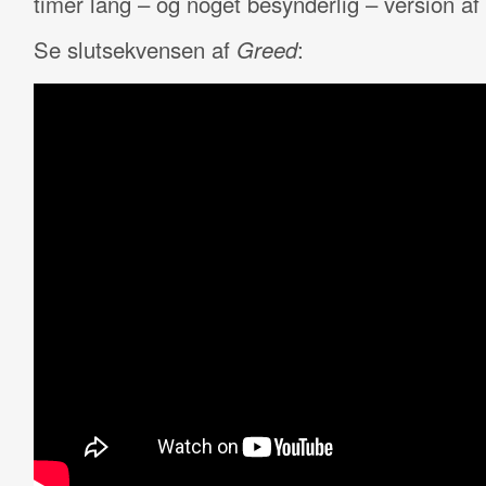
timer lang – og noget besynderlig – version af 
Se slutsekvensen af
Greed
: