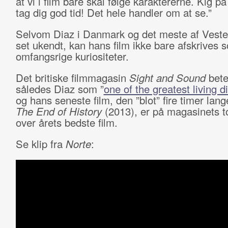
at vi i film bare skal følge karaktererne. Kig p
tag dig god tid! Det hele handler om at se.”
Selvom Diaz i Danmark og det meste af Vesten
set ukendt, kan hans film ikke bare afskrives 
omfangsrige kuriositeter.
Det britiske filmmagasin
Sight and Sound
bete
således Diaz som ”
one of the greatest living d
og hans seneste film, den ”blot” fire timer lan
The End of History
(2013), er på magasinets to
over årets bedste film.
Se klip fra
Norte
: