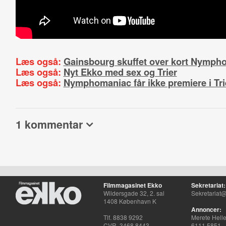
Læs også:
Gainsbourg skuffet over kort Nymph
Læs også:
Nyt Ekko med sex og Trier
Læs også:
Nymphomaniac får ikke premiere i Tri
1 kommentar
Filmmagasinet Ekko
Sekretariat:
Wildersgade 32, 2. sal
Sekretariat@
1408 København K
Annoncer:
Tlf. 8838 9292
Merete Hell
CVR. 3468 8443
6111 5851