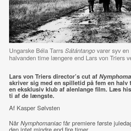
Ungarske Béla Tarrs
varer syv en 
Sátántango
halvanden time længere end Lars von Triers v
Lars von Triers director’s cut af
Nymphoma
skriver sig med en spilletid på fem en halv 
en eksklusiv klub af alenlange film. Læs hi
ti af de længste.
Af Kasper Sølvsten
Når
Nymphomaniac
får premiere første juleda
den intet mindre end fire timer.