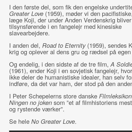
I den første del, som fik den engelske undertit
Greater Love
(1959), møder vi den pacifistiske
læge Koji, der under Anden Verdenskrig bliver
tilsynsførende i en fangelejr med kinesiske
slavearbejdere.
I anden del,
Road to Eternity
(1959), sendes Ko
krig og oplever al dens gru og rædsel på egen
Og endelig, i den sidste af de tre film,
A Soldie
(1961), ender Koji i en sovjetisk fangelejr, hvo
ikke deler de humanistiske idealer, han selv fo
indføre, da det var ham, der stod på den anden
I Peter Schepelerns store danske
Filmleksikon
Ningen no joken
som ”et af filmhistoriens mes
og rystende værker”.
Se hele
No Greater Love
.