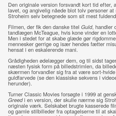
Den originale version forsvandt kort tid efter, 
lavet, og angivelig nåede blot tolv personer at
Stroheim selv betegnede som sit mest fuldend
Filmen, der fik den danske titel
Guld
, handler
tandlægen McTeague, hvis kone vinder en lotte
Men i stedet for at skabe glæde gør rigdomme
mennesker gerrige og især hendes fætter mis
hensat i en eskalerende mani.
Grådigheden ødelægger dem, og til sidst tage
næsten fysisk form på billedstrimlen, da bille
skærmen forvandler sig fra at være sort-hvide 
guldfarvede (se den klassiske sekvens i video
herunder).
Turner Classic Movies forsøgte i 1999 at gens
Greed
i en version, der skulle nærme sig Str
originale værk. Selskabet brugte kasserede fil
og gamle stilbilleder fra optagelserne til at ska