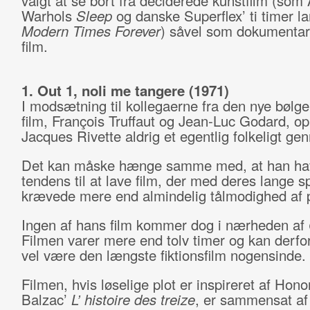
valgt at se bort fra deciderede kunstfilm (som
Warhols
Sleep
og danske Superflex’ ti timer l
Modern Times Forever
) såvel som dokumentarf
film.
1. Out 1, noli me tangere (1971)
I modsætning til kollegaerne fra den nye bølge 
film, François Truffaut og Jean-Luc Godard, o
Jacques Rivette aldrig et egentlig folkeligt g
Det kan måske hænge samme med, at han ha
tendens til at lave film, der med deres lange sp
krævede mere end almindelig tålmodighed af 
Ingen af hans film kommer dog i nærheden af
Filmen varer mere end tolv timer og kan derfo
vel være den længste fiktionsfilm nogensinde.
Filmen, hvis løselige plot er inspireret af Hono
Balzac’
L
’
histoire des treize
, er sammensat af