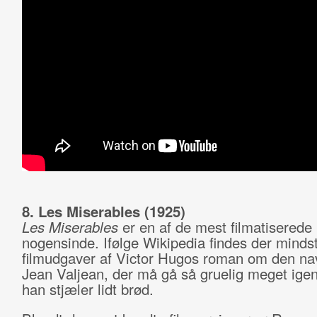
8. Les Miserables (1925)
Les Miserables
er en af de mest filmatiserede
nogensinde. Ifølge Wikipedia findes der minds
filmudgaver af Victor Hugos roman om den n
Jean Valjean, der må gå så gruelig meget igen
han stjæler lidt brød.