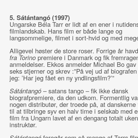
5. Sátántangó (1997)
Ungarske Béla Tarr er lidt af en ener i nutiden
filmlandskab. Hans film er både lange og
langsommelige, filmet i sort-hvid og med meget
Alligevel høster de store roser. Forrige år hav
fra Torino
premiere i Danmark og fik fremrage
anmeldelser. Ekkos anmelder Michael Bo gav 
seks stjerner og skrev :”På vej ud af biografe
jeg: ’Har jeg fået en ny yndlingsfilm?’”
Sátántangó
– satans tango – fik ikke dansk
biografpremiere, da den udkom. Formentlig var
nogen distributør, der troede på, at danskerne
til at tilbringe syv en halv time i selskab med 
film fra Ungarn lavet af en dengang totalt uken
instruktør.
Sátántangó
foregår som så mange af Tarrs film