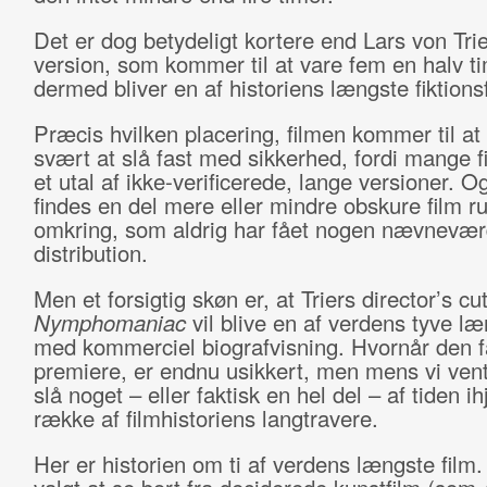
Det er dog betydeligt kortere end Lars von Tri
version, som kommer til at vare fem en halv t
dermed bliver en af historiens længste fiktionsf
Præcis hvilken placering, filmen kommer til at 
svært at slå fast med sikkerhed, fordi mange fi
et utal af ikke-verificerede, lange versioner. Og
findes en del mere eller mindre obskure film r
omkring, som aldrig har fået nogen nævnevær
distribution.
Men et forsigtig skøn er, at Triers director’s cut
Nymphomaniac
vil blive en af verdens tyve læ
med kommerciel biografvisning. Hvornår den f
premiere, er endnu usikkert, men mens vi vent
slå noget – eller faktisk en hel del – af tiden i
række af filmhistoriens langtravere.
Her er historien om ti af verdens længste film.