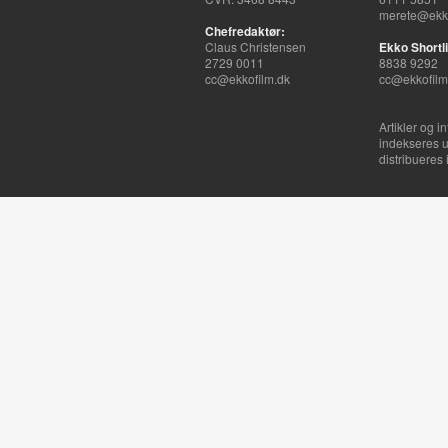
merete@ekko
Chefredaktør:
Claus Christensen
Ekko Shortli
2729 0011
8838 9292
cc@ekkofilm.dk
cc@ekkofilm
Artikler og i
indekseres u
distribueres