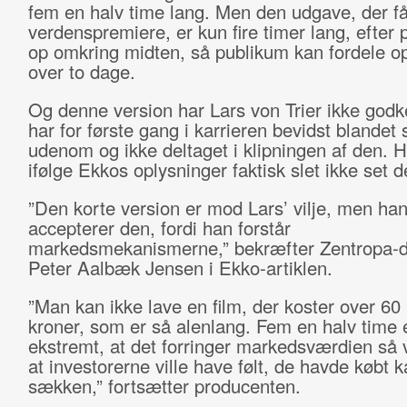
fem en halv time lang. Men den udgave, der få
verdenspremiere, er kun fire timer lang, efter 
op omkring midten, så publikum kan fordele o
over to dage.
Og denne version har Lars von Trier ikke god
har for første gang i karrieren bevidst blandet 
udenom og ikke deltaget i klipningen af den. 
ifølge Ekkos oplysninger
faktisk slet ikke set d
”Den korte version er mod Lars’ vilje, men ha
accepterer den, fordi han forstår
markedsmekanismerne,” bekræfter Zentropa-d
Peter Aalbæk Jensen i Ekko-artiklen.
”Man kan ikke lave en film, der koster over 60 
kroner, som er så alenlang. Fem en halv time 
ekstremt, at det forringer markedsværdien så 
at investorerne ville have følt, de havde købt k
sækken,” fortsætter producenten.