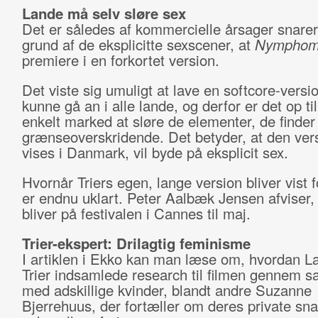
Lande må selv sløre sex
Det er således af kommercielle årsager snare
grund af de eksplicitte sexscener, at
Nymphom
premiere i en forkortet version.
Det viste sig umuligt at lave en softcore-versi
kunne gå an i alle lande, og derfor er det op ti
enkelt marked at sløre de elementer, de finder 
grænseoverskridende. Det betyder, at den vers
vises i Danmark, vil byde på eksplicit sex.
Hvornår Triers egen, lange version bliver vist 
er endnu uklart. Peter Aalbæk Jensen afviser, 
bliver på festivalen i Cannes til maj.
Trier-ekspert: Drilagtig feminisme
I artiklen i Ekko kan man læse om, hvordan L
Trier indsamlede research til filmen gennem s
med adskillige kvinder, blandt andre Suzanne
Bjerrehuus, der fortæller om deres private sn