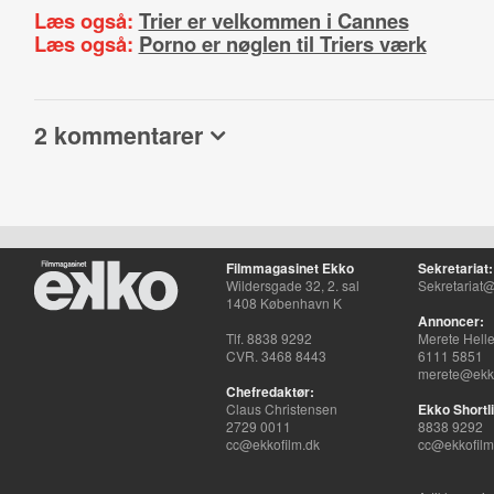
Læs også:
Trier er velkommen i Cannes
Læs også:
Porno er nøglen til Triers værk
2 kommentarer
Filmmagasinet Ekko
Sekretariat:
Wildersgade 32, 2. sal
Sekretariat@
1408 København K
Annoncer:
Tlf. 8838 9292
Merete Hell
CVR. 3468 8443
6111 5851
merete@ekko
Chefredaktør:
Claus Christensen
Ekko Shortli
2729 0011
8838 9292
cc@ekkofilm.dk
cc@ekkofilm