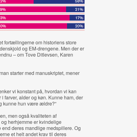
eret fortællingerne om historiens store
ordenskjold og EM-drengene. Men der er
lt endnu – om Tove Ditlevsen, Karen
 man starter med manuskriptet, mener
ænker vi konstant på, hvordan vi kan
r i farver, alder og køn. Kunne ham, der
 og kunne hun være ældre?”
en, men også kvaliteten af
d og herhjemme er kvindelige
e end deres mandlige medspillere. Og
rne et helt andet krav til deres