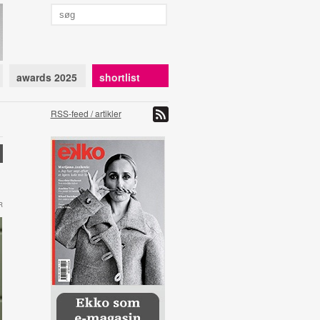
awards 2025
shortlist
RSS-feed / artikler
R