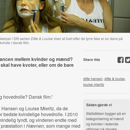
kerpar i DR-serien
Ditte & Louise
viser at livet efter de fyrre ikke er en dans på
kvinde i dansk film.
 balancen mellem kvinder og mænd?
Share this
 skal have kvoter, eller om de bare
ditte hansen
,
ditte & louise
,
louise mieritz
g hovedrolle? Dansk film.”
Sådan gjorde vi
e Hansen og Louise Mieritz, da de
or bedste kvindelige hovedrolle. I 2010
Statistikken bygger på en
kategorisering af mænd
almindelig tyndt, og vinderen endte med
og kvinder i ledende
 præstation i
Hævnen
, som mange med
stillinger på danske