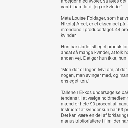
arbejder med kvoter, så føles det 
værd, bare fordi jeg er kvinde.”
Meta Louise Foldager, som har væ
Nikolaj Arcel, er et eksempel på, 
mændene i producerfaget. 44 pro
kvinder.
Hun har startet sit eget produkti
ansat så mange kvinder, at folk 
anden vej. Det gør hun ikke, hun 
”Men der er ingen tvivl om, at de
nogen, man svinger med, og man h
ens eget køn.”
Tallene i Ekkos undersøgelse bakk
tendens til at vælge holdmedlemmer
mænd er hele 90 procent af manu
instrueret af kvinder kun har 53 
Det kan være en del af forklaringe
manuskriptforfattere i film, der ha