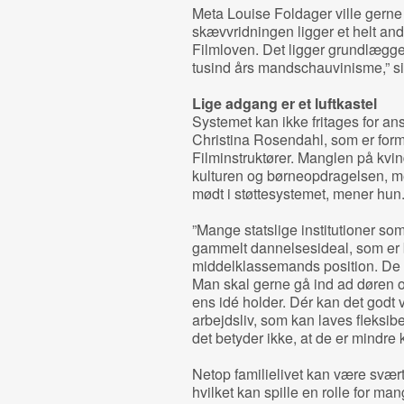
Meta Louise Foldager ville gerne 
skævvridningen ligger et helt andet
Filmloven. Det ligger grundlæggen
tusind års mandschauvinisme,” si
Lige adgang er et luftkastel
Systemet kan ikke fritages for ans
Christina Rosendahl, som er for
Filminstruktører. Manglen på kvin
kulturen og børneopdragelsen, me
mødt i støttesystemet, mener hun
”Mange statslige institutioner som
gammelt dannelsesideal, som er 
middelklassemands position. De 
Man skal gerne gå ind ad døren o
ens idé holder. Dér kan det godt v
arbejdsliv, som kan laves fleksibe
det betyder ikke, at de er mindre k
Netop familielivet kan være svært
hvilket kan spille en rolle for ma