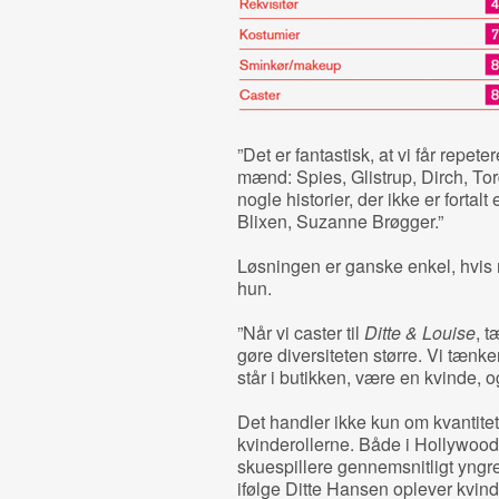
”Det er fantastisk, at vi får repet
mænd: Spies, Glistrup, Dirch, T
nogle historier, der ikke er forta
Blixen, Suzanne Brøgger.”
Løsningen er ganske enkel, hvis
hun.
”Når vi caster til
Ditte & Louise
, t
gøre diversiteten større. Vi tænke
står i butikken, være en kvinde,
Det handler ikke kun om kvantitet
kvinderollerne. Både i Hollywoo
skuespillere gennemsnitligt yngr
ifølge Ditte Hansen oplever kvinde