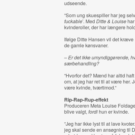
udseende.
”Som ung skuespiller har jeg selv 
fuckable
’. Med
Ditte & Louise
har 
kvinderoller, der har længere hol
Ifølge Ditte Hansen vil det kræve 
de gamle kønsvaner.
– Er det ikke umyndiggørende, hv
særbehandling?
”Hvorfor det? Mænd har altid haft
om, at jeg har ret til at være her. J
være kvinde, tværtimod.”
Rip-Rap-Rup-effekt
Produceren Meta Louise Foldager
blive valgt,
fordi
hun er kvinde.
”Jeg har ikke lyst til at lave kvot
jeg skal sende en ansøgning til D