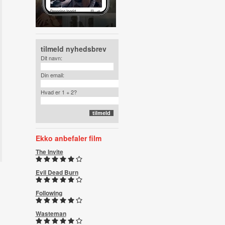
tilmeld nyhedsbrev
Dit navn:
Din email:
Hvad er 1 + 2?
Ekko anbefaler film
The Invite
Evil Dead Burn
Following
Wasteman