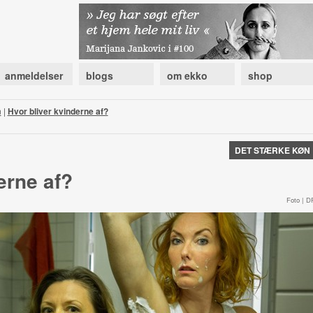
anmeldelser
blogs
om ekko
shop
n
|
Hvor bliver kvinderne af?
DET STÆRKE KØN
erne af?
Foto | D