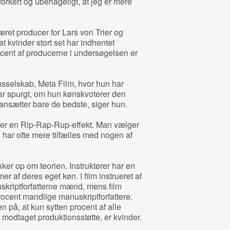
forkert og ubehageligt, at jeg er mere
ret producer for Lars von Trier og
at kvinder stort set har indhentet
cent af producerne i undersøgelsen er
onsselskab, Meta Film, hvor hun har
har spurgt, om hun kønskvoterer den
ansætter bare de bedste, siger hun.
r er en Rip-Rap-Rup-effekt. Man vælger
ar ofte mere tilfælles med nogen af
er op om teorien. Instruktører har en
 af deres eget køn. I film instrueret af
skriptforfatterne mænd, mens film
procent mandlige manuskriptforfattere.
n på, at kun sytten procent af alle
r modtaget produktionsstøtte, er kvinder.