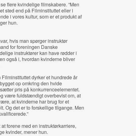
se flere kvindelige filmskabere. ”Men
 sted end på Filminstituttet eller i
de i vores kultur, som er et produkt af
ger hun.
var, hvis man spørger instruktør
mand for foreningen Danske
delige instruktører kan have rødder i
n også i, hvordan kvinderne bliver
.
 Filminstituttet dyrker et hundrede år
bygget op omkring den hvide
sætter pris på konkurrenceelementet.
g være fuldstændigt overbevist om, at
ære, at kvinderne har brug for et
lt. Og det er to forskellige tilgange. Men
valificerede.”
 at forene med en instruktørkarriere,
nge kvinder, mener hun.