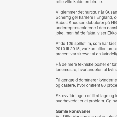
rette ville kalde en birolle.
Vi glemmer det hurtigt, når Susa
Scherfig gør karriere i England, 
Babett Knudsen debuterer på HB
underrepræsenterede i den danske
joke, men hårde fakta, viser Ekko
Af de 125 spillefilm, som har fået 
2010 til 2015, var kun nitten proc
procent var skrevet af en kvindeli
På de mere tekniske poster er for
tonemestre, hvor andelen af kvind
Til gengæld dominerer kvinderne
og castere, hvor omtrent 80 proce
Skævvridningen er til at tage og 
overhovedet er et problem. Og hv
Gamle kønsvaner
For Ditte Hansen var det en øjen