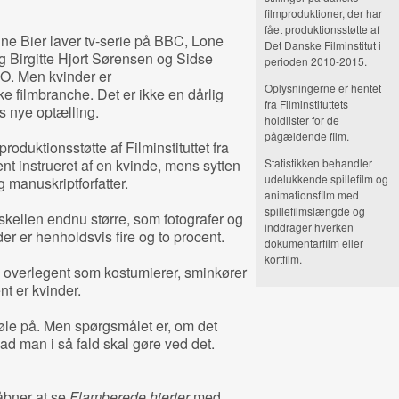
filmproduktioner, der har
fået produktionsstøtte af
nne Bier laver tv-serie på BBC, Lone
Det Danske Filminstitut i
og Birgitte Hjort Sørensen og Sidse
perioden 2010-2015.
O. Men kvinder er
Oplysningerne er hentet
 filmbranche. Det er ikke en dårlig
fra Filminstituttets
s nye optælling.
holdlister for de
pågældende film.
produktionsstøtte af Filminstituttet fra
ent instrueret af en kvinde, mens sytten
Statistikken behandler
udelukkende spillefilm og
g manuskriptforfatter.
animationsfilm med
spillefilmslængde og
skellen endnu større, som fotografer og
inddrager hverken
er er henholdsvis fire og to procent.
dokumentarfilm eller
kortfilm.
 overlegent som kostumierer, sminkører
nt er kvinder.
føle på. Men spørgsmålet er, om det
ad man i så fald skal gøre ved det.
åbner at se
Flamberede hjerter
med