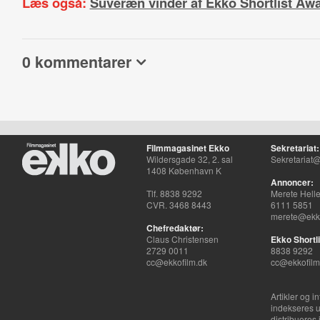
Læs også:
Suveræn vinder af Ekko Shortlist Aw
0 kommentarer
Filmmagasinet Ekko
Sekretariat:
Wildersgade 32, 2. sal
Sekretariat@
1408 København K
Annoncer:
Tlf. 8838 9292
Merete Hell
CVR. 3468 8443
6111 5851
merete@ekko
Chefredaktør:
Claus Christensen
Ekko Shortli
2729 0011
8838 9292
cc@ekkofilm.dk
cc@ekkofilm
Artikler og i
indekseres u
distribueres