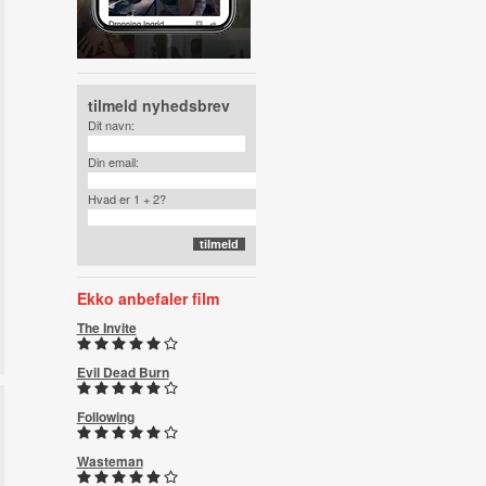
tilmeld nyhedsbrev
Dit navn:
Din email:
Hvad er 1 + 2?
Ekko anbefaler film
The Invite
Evil Dead Burn
Following
Wasteman