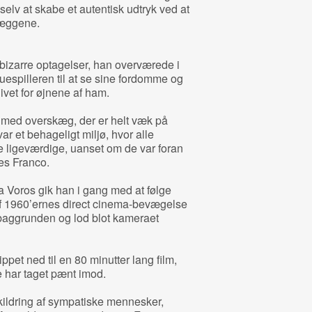
selv at skabe et autentisk udtryk ved at
væggene.
bizarre optagelser, han overværede i
kuespilleren til at se sine fordomme og
vet for øjnene af ham.
med overskæg, der er helt væk på
 var et behageligt miljø, hvor alle
 ligeværdige, uanset om de var foran
es Franco.
Voros gik han i gang med at følge
af 1960’ernes direct cinema-bevægelse
 baggrunden og lod blot kameraet
ppet ned til en 80 minutter lang film,
 har taget pænt imod.
ildring af sympatiske mennesker,