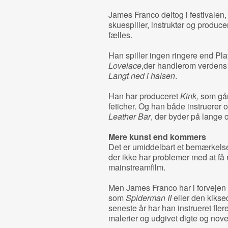
James Franco deltog i festivalen,
skuespiller, instruktør og producer
fælles.
Han spiller ingen ringere end P
Lovelace
,der handlerom verdens 
Langt ned i halsen
.
Han har produceret
Kink,
som går
feticher. Og han både instruerer 
Leather Bar
, der byder på lange
Mere kunst end kommers
Det er umiddelbart et bemærkelses
der ikke har problemer med at få ro
mainstreamfilm.
Men James Franco har i forvejen an
som
Spiderman II
eller den kikse
seneste år har han instrueret fler
malerier og udgivet digte og novel