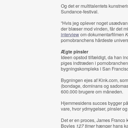
Og det er multitalentets kunstneri
Sundance-festival.
”Hvis jeg oplever noget usædvanli
der blæser mod vinden, får det m
interview
om dokumentarfilmen
K
pornobranchens hårdeste univers
Ægte pinsler
Ideen opstod tilfældigt, da han i
piges indtræden i pornobranchen –
bygningskompleks i San Francis
Bygningen ejes af Kink.com, som
(bondage, dominans og sadomas
600.000 brugere om måneden.
Hjemmesidens succes bygger på,
vare, hvor ydmygelser, pinsler og 
Det er en proces, James Franco 
Boyles
127 timer
hænger hans kar