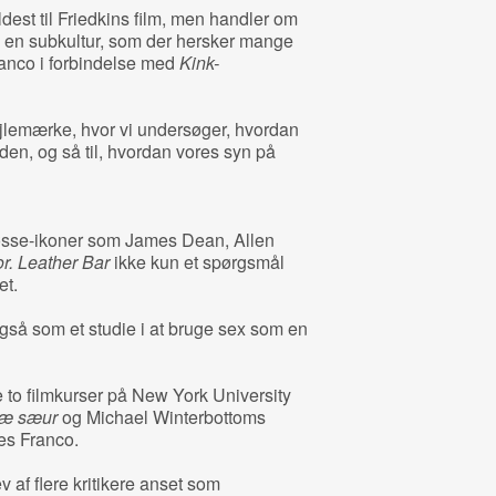
dest til Friedkins film, men handler om
 til en subkultur, som der hersker mange
anco i forbindelse med
Kink-
ejlemærke, hvor vi undersøger, hvordan
siden, og så til, hvordan vores syn på
 bøsse-ikoner som James Dean, Allen
or. Leather Bar
ikke kun et spørgsmål
et.
også som et studie i at bruge sex som en
te to filmkurser på New York University
æ sæur
og Michael Winterbottoms
mes Franco.
 af flere kritikere anset som