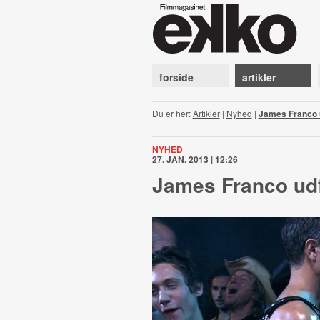
forside
artikler
Du er her:
Artikler
|
Nyhed
|
James Franco 
NYHED
27. JAN. 2013 | 12:26
James Franco udf