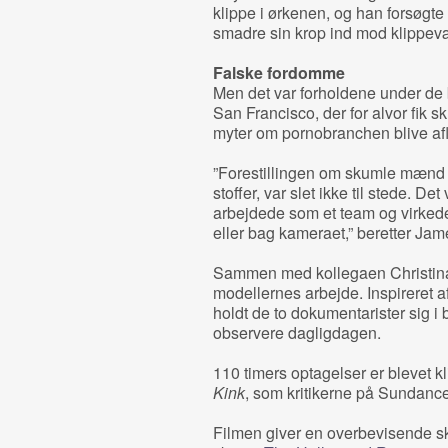
klippe i ørkenen, og han forsøgte 
smadre sin krop ind mod klippe
Falske fordomme
Men det var forholdene under de 
San Francisco, der for alvor fik s
myter om pornobranchen blive afli
”Forestillingen om skumle mænd 
stoffer, var slet ikke til stede. Det
arbejdede som et team og virkede
eller bag kameraet,” beretter Jam
Sammen med kollegaen Christina 
modellernes arbejde. Inspireret 
holdt de to dokumentarister sig i
observere dagligdagen.
110 timers optagelser er blevet kli
Kink
, som kritikerne på Sundance
Filmen giver en overbevisende sk