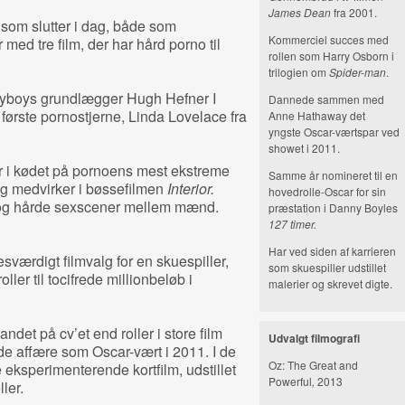
James Dean
fra 2001.
 som slutter i dag, både som
Kommerciel succes med
 med tre film, der har hård porno til
rollen som Harry Osborn i
trilogien om
Spider-man
.
layboys grundlægger Hugh Hefner I
Dannede sammen med
første pornostjerne, Linda Lovelace fra
Anne Hathaway det
yngste Oscar-værtspar ved
showet i 2011.
 i kødet på pornoens mest ekstreme
Samme år nomineret til en
og medvirker i bøssefilmen
Interior.
hovedrolle-Oscar for sin
 og hårde sexscener mellem mænd.
præstation i Danny Boyles
127 timer.
Har ved siden af karrieren
værdigt filmvalg for en skuespiller,
som skuespiller udstillet
ller til tocifrede millionbeløb i
malerier og skrevet digte.
det på cv’et end roller i store film
Udvalgt filmografi
de affære som Oscar-vært i 2011. I de
Oz: The Great and
e eksperimenterende kortfilm, udstillet
Powerful
,
2013
ler.