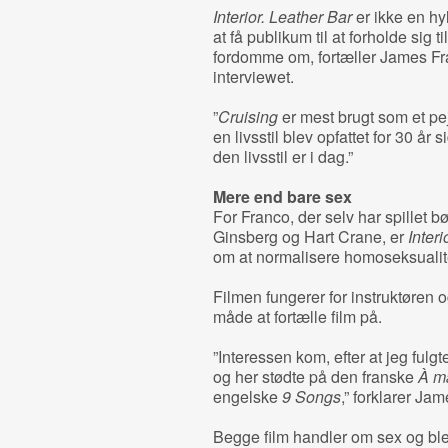
Interior. Leather Bar
er ikke en hyl
at få publikum til at forholde sig
fordomme om, fortæller James Fr
interviewet.
”
Cruising
er mest brugt som et p
en livsstil blev opfattet for 30 år 
den livsstil er i dag.”
Mere end bare sex
For Franco, der selv har spillet
Ginsberg og Hart Crane, er
Interi
om at normalisere homoseksualit
Filmen fungerer for instruktøren 
måde at fortælle film på.
”Interessen kom, efter at jeg fulg
og her stødte på den franske
À m
engelske
9 Songs
,” forklarer Ja
Begge film handler om sex og blev