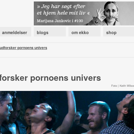
anmeldelser
blogs
om ekko
shop
udforsker pornoens univers
orsker pornoens univers
Foto | Keith Wilso