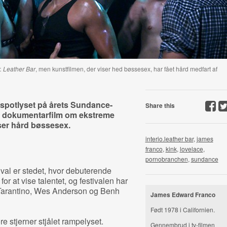
r. Leather Bar
, men kunstfilmen, der viser hed bøssesex, har fået hård medfart af
 spotlyset på årets Sundance-
Share this
ed dokumentarfilm om ekstreme
iser hård bøssesex.
interio.leather bar
,
james
franco
,
kink
,
lovelace
,
pornobranchen
,
sundance
al er stedet, hvor debuterende
for at vise talentet, og festivalen har
Tarantino, Wes Anderson og Benh
James Edward Franco
Født 1978 i Californien.
e stjerner stjålet rampelyset.
Gennembrud i tv-filmen