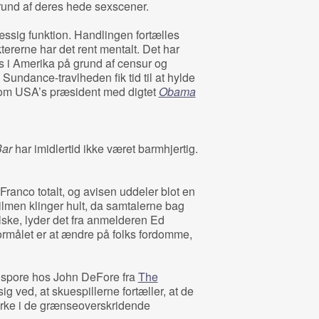
rund af deres hede sexscener.
mæssig funktion. Handlingen fortælles
tererne har det rent mentalt. Det har
gs i Amerika på grund af censur og
i Sundance-travlheden fik tid til at hylde
om USA’s præsident med digtet
Obama
Bar
har imidlertid ikke været barmhjertig.
Franco totalt, og avisen uddeler blot en
Filmen klinger hult, da samtalerne bag
lske, lyder det fra anmelderen Ed
ormålet er at ændre på folks fordomme,
at spore hos John DeFore fra
The
ig ved, at skuespillerne fortæller, at de
dvirke i de grænseoverskridende