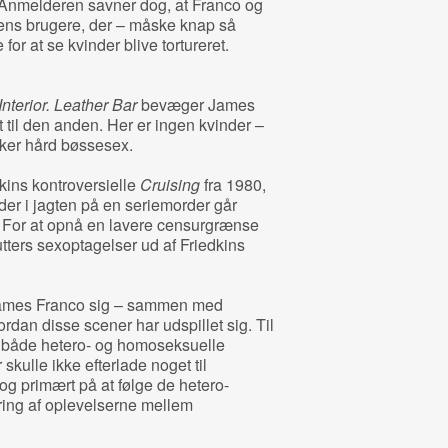
 Anmelderen savner dog, at Franco og
dens brugere, der – måske knap så
r at se kvinder blive tortureret.
Interior. Leather Bar
bevæger James
t til den anden. Her er ingen kvinder –
rker hård bøssesex.
kins kontroversielle
Cruising
fra 1980,
 der i jagten på en seriemorder går
. For at opnå en lavere censurgrænse
utters sexoptagelser ud af Friedkins
 James Franco sig – sammen med
rdan disse scener har udspillet sig. Til
er både hetero- og homoseksuelle
kulle ikke efterlade noget til
og primært på at følge de hetero-
ring af oplevelserne mellem