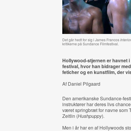
Det går hedt for sig i James Francos
Interio
kritikerne på Sundance Filmfestival.
Hollywood-stjernen er havnet i
festival, hvor han bidrager m
feticher og en kunstfilm, der v
Af Daniel Pilgaard
Den amerikanske Sundance-festiv
instruktører har deres livs chance 
været springbræt for navne som 
Zeitlin (
Hushpuppy
).
Men i år har en af Hollywoods stor