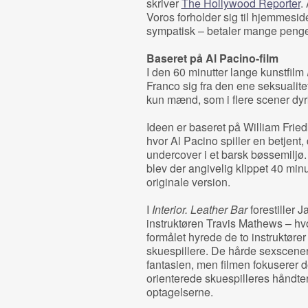
skriver
The Hollywood Reporter
.
Voros forholder sig til hjemmesi
sympatisk – betaler mange penge fo
Baseret på Al Pacino-film
I den 60 minutter lange kunstfilm
Franco sig fra den ene seksualite
kun mænd, som i flere scener dy
Ideen er baseret på William Fried
hvor Al Pacino spiller en betjent,
undercover i et barsk bøssemiljø
blev der angivelig klippet 40 min
originale version.
I
Interior. Leather Bar
forestiller
instruktøren Travis Mathews – hvo
formålet hyrede de to instruktør
skuespillere. De hårde sexscener s
fantasien, men filmen fokuserer d
orienterede skuespilleres håndte
optagelserne.