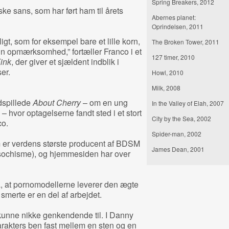
Spring Breakers, 2012
ske sans, som har ført ham til årets
Abernes planet:
Oprindelsen, 2011
gt, som for eksempel bare et lille korn,
The Broken Tower, 2011
in opmærksomhed,” fortæller Franco i et
127 timer, 2010
ink
, der giver et sjældent indblik i
er.
Howl, 2010
Milk, 2008
ndspillede
About Cherry
– om en ung
In the Valley of Elah, 2007
 hvor optagelserne fandt sted i et stort
City by the Sea, 2002
co.
Spider-man, 2002
 er verdens største producent af BDSM
James Dean, 2001
ochisme), og hjemmesiden har over
 at pornomodellerne leverer den ægte
smerte er en del af arbejdet.
kunne nikke genkendende til. I Danny
akters ben fast mellem en sten og en