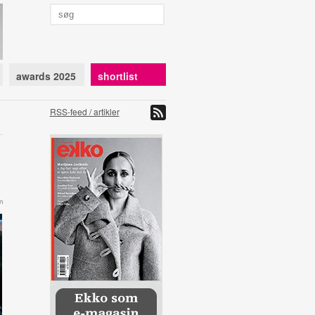
awards 2025
shortlist
RSS-feed / artikler
n