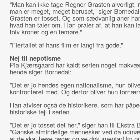
”Man kan ikke tage Regner Grasten alvorligt,
man er meget, meget beruset,” siger Bornedal
Grasten er tosset. Og som sædvanlig aner han
hvad han taler om. Han praler af, at han kan la
tolv kroner og en femøre.”
”Flertallet af hans film er langt fra gode.”
Nej til nepotisme
Pia Kjærsgaard har kaldt serien noget makvæ
hende siger Bornedal:
”Det er jo hendes egen nationalisme, hun blive
konfronteret med. Og derfor bliver hun fornær
Han afviser også de historikere, som har påpe
historiske fejl i serien.
”Det er jo tosset det her,” siger han til Ekstra 
”Ganske almindelige mennesker ved da udmær
at de skal læse bøger og se dokumentarfilm 