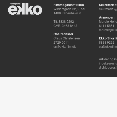
Filmmagasinet Ekko
Sekretariat:
Wildersgade 32, 2. sal
Sekretariat@
1408 København K
Annoncer:
Tlf. 8838 9292
Merete Hell
CVR. 3468 8443
6111 5851
merete@ekko
Chefredaktør:
Claus Christensen
Ekko Shortli
2729 0011
8838 9292
cc@ekkofilm.dk
cc@ekkofilm
Artikler og i
indekseres u
distribueres