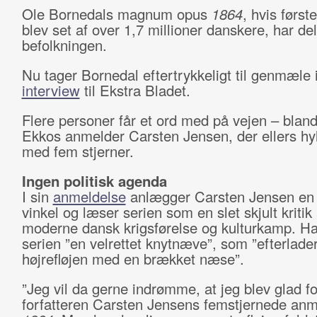
Ole Bornedals magnum opus
1864
, hvis første
blev set af over 1,7 millioner danskere, har del
befolkningen.
Nu tager Bornedal eftertrykkeligt til genmæle i
interview
til Ekstra Bladet.
Flere personer får et ord med på vejen – bland
Ekkos anmelder Carsten Jensen, der ellers hyl
med fem stjerner.
Ingen politisk agenda
I sin
anmeldelse
anlægger Carsten Jensen en p
vinkel og læser serien som en slet skjult kritik 
moderne dansk krigsførelse og kulturkamp. Ha
serien ”en velrettet knytnæve”, som ”efterlade
højrefløjen med en brækket næse”.
”Jeg vil da gerne indrømme, at jeg blev glad fo
forfatteren Carsten Jensens femstjernede anm