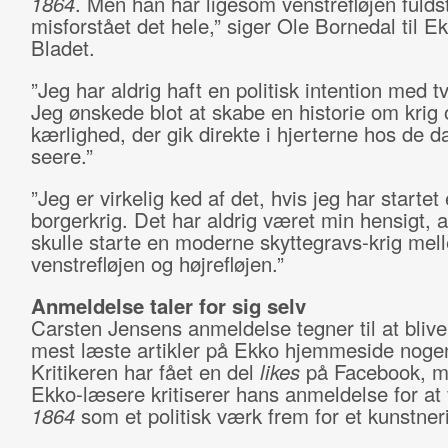
1864
. Men han har ligesom venstrefløjen fuld
misforstået det hele,” siger Ole Bornedal til Ek
Bladet.
”Jeg har aldrig haft en politisk intention med t
Jeg ønskede blot at skabe en historie om krig 
kærlighed, der gik direkte i hjerterne hos de d
seere.”
”Jeg er virkelig ked af det, hvis jeg har startet
borgerkrig. Det har aldrig været min hensigt, a
skulle starte en moderne skyttegravs-krig mel
venstrefløjen og højrefløjen.”
Anmeldelse taler for sig selv
Carsten Jensens anmeldelse tegner til at blive
mest læste artikler på Ekko hjemmeside noge
Kritikeren har fået en del
likes
på Facebook, me
Ekko-læsere kritiserer hans anmeldelse for at
1864
som et politisk værk frem for et kunstner