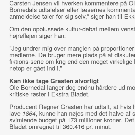
Carsten Jensen vil hverken kommentere på O
Bornedals udtalelser eller læsernes kommenta
anmeldelse taler for sig selv,” siger han til Ekk
Om den opblussede kultur-debat mellem venst
højrefløjen siger han:
”Jeg undrer mig over manglen på proportioner 
medierne. De bruger mere plads på at diskute
fiktions-serie om krig end den meget virkelige k
netop er gået ind i.”
Kan ikke tage Grasten alvorligt
Ole Bornedal langer dog endnu hårdere ud m
kritiske røster i Ekstra Bladet.
Producent Regner Grasten har udtalt, at hvis 
lave
1864
, kunne han nøjes med det halve af 
svimlende budget på 173 millioner kroner. Det
Bladet omregnet til 360.416 pr. minut.