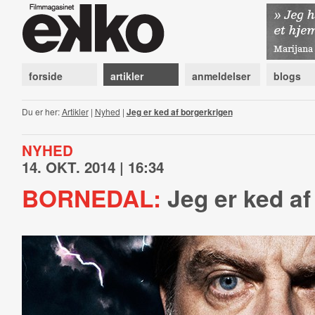
forside
artikler
anmeldelser
blogs
Du er her:
Artikler
|
Nyhed
|
Jeg er ked af borgerkrigen
NYHED
14. OKT. 2014 | 16:34
BORNEDAL:
Jeg er ked af