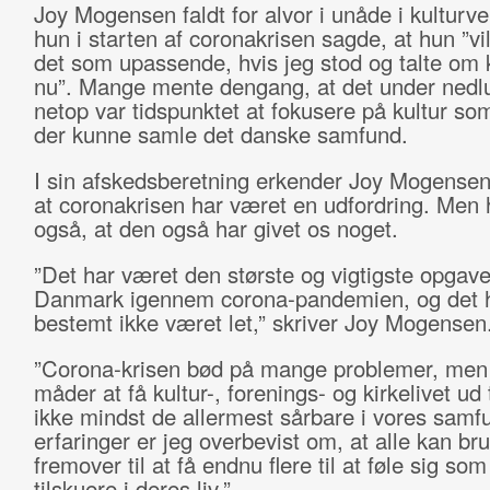
Joy Mogensen faldt for alvor i unåde i kulturv
hun i starten af coronakrisen sagde, at hun ”vil
det som upassende, hvis jeg stod og talte om k
nu”. Mange mente dengang, at det under nedl
netop var tidspunktet at fokusere på kultur so
der kunne samle det danske samfund.
I sin afskedsberetning erkender Joy Mogensen
at coronakrisen har været en udfordring. Men
også, at den også har givet os noget.
”Det har været den største og vigtigste opgave
Danmark igennem corona-pandemien, og det 
bestemt ikke været let,” skriver Joy Mogensen
”Corona-krisen bød på mange problemer, men
måder at få kultur-, forenings- og kirkelivet ud t
ikke mindst de allermest sårbare i vores samf
erfaringer er jeg overbevist om, at alle kan br
fremover til at få endnu flere til at føle sig s
tilskuere i deres liv.”