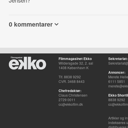
Jensen?
0 kommentarer
Filmmagasinet Ekko
Sekretariat:
Wildersgade 32, 2. sal
Sekretariat@
1408 København K
Annoncer:
Tlf. 8838 9292
Merete Hell
CVR. 3468 8443
6111 5851
merete@ekko
Chefredaktør:
Claus Christensen
Ekko Shortli
2729 0011
8838 9292
cc@ekkofilm.dk
cc@ekkofilm
Artikler og i
indekseres u
distribueres