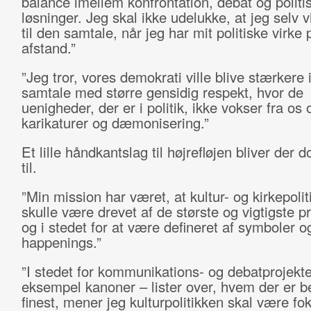
balance imellem konfrontation, debat og politi
løsninger. Jeg skal ikke udelukke, at jeg selv v
til den samtale, når jeg har mit politiske virke 
afstand.”
”Jeg tror, vores demokrati ville blive stærkere 
samtale med større gensidig respekt, hvor de
uenigheder, der er i politik, ikke vokser fra os 
karikaturer og dæmonisering.”
Et lille håndkantslag til højrefløjen bliver der 
til.
”Min mission har været, at kultur- og kirkepoli
skulle være drevet af de største og vigtigste 
og i stedet for at være defineret af symboler o
happenings.”
”I stedet for kommunikations- og debatprojekte
eksempel kanoner – lister over, hvem der er be
finest, mener jeg kulturpolitikken skal være fo