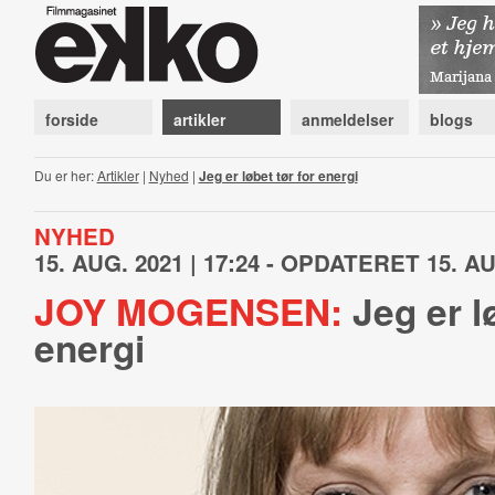
forside
artikler
anmeldelser
blogs
Du er her:
Artikler
|
Nyhed
|
Jeg er løbet tør for energi
NYHED
15. AUG. 2021 | 17:24 - OPDATERET 15. AUG
JOY MOGENSEN:
Jeg er lø
energi