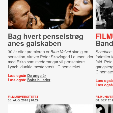
Bag hvert penselstrøg
FILM
anes galskaben
Band
30 år efter premieren er
Blue Velvet
s
tadig en
Scarface
sensation, skriver Peter Skovfoged Laursen, der
fortæller
med Ekko som medarrangør vil præsentere
fald. Pet
Lynch
’ dunkle mesterværk
i Cinemateket.
gangsterg
Cinemate
Læs også:
De unge år
Læs også:
Bobs billeder
Læs også
Læs også
FILMUNIVERSITETET
FILMUNIVE
30. AUG. 2018 | 16:29
08. SEP. 201