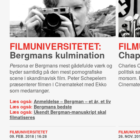
FILMUNIVERSITETET:
FILM
Bergmans kulmination
Chapl
Persona
er Bergmans mest gådefulde værk og
Charles C
byder samtidig på den mest pornografiske
politisk s
scene i skandinavisk film. Peter Schepelern
morsom. P
præsenterer filmen i Cinemateket med Ekko
Cinemate
som medarrangør.
Læs også:
Anmeldelse – Bergman – et år, et liv
Læs også:
Bergmans bedste
Læs også:
Ukendt Bergman-manuskript skal
filmatiseres
FILMUNIVERSITETET
FILMUNIVE
09. FEB. 2018 | 16:28
26. NOV. 201