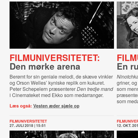
FILMUNIVERSITETET:
FILM
Den mørke arena
En ru
Berømt for sin geniale melodi, de skæve vinkler
Ninotchk
og Orson Welles’ kyniske replik om kukuret.
griner, o
Peter Schepelern præsenterer
Den tredje mand
som menn
i Cinemateket med Ekko som medarrangør.
præsenter
som meda
Læs også:
Vesten æder sjæle op
FILMUNIVERSITETET
FILMUNIVE
27. JULI 2018 | 15:51
12. OKT. 201