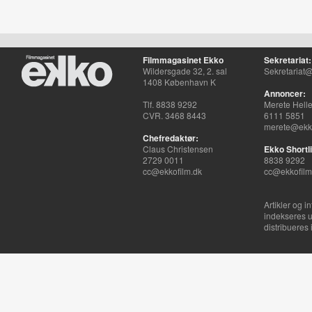
Filmmagasinet Ekko
Sekretariat:
Wildersgade 32, 2. sal
Sekretariat@
1408 København K
Annoncer:
Tlf. 8838 9292
Merete Hell
CVR. 3468 8443
6111 5851
merete@ekko
Chefredaktør:
Claus Christensen
Ekko Shortli
2729 0011
8838 9292
cc@ekkofilm.dk
cc@ekkofilm
Artikler og i
indekseres u
distribueres