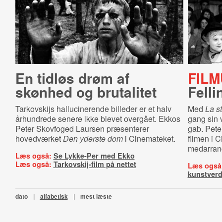
En tidløs drøm af
FILM
skønhed og brutalitet
Felli
Tarkovskijs hallucinerende billeder er et halv
Med
La s
århundrede senere ikke blevet overgået. Ekkos
gang sin 
Peter Skovfoged Laursen præsenterer
gab. Pete
hovedværket
Den yderste dom
i Cinemateket.
filmen i 
medarran
Læs også:
Se Lykke-Per med Ekko
Læs også:
Tarkovskij-film på nettet
Læs også
kunstver
dato
|
alfabetisk
|
mest læste