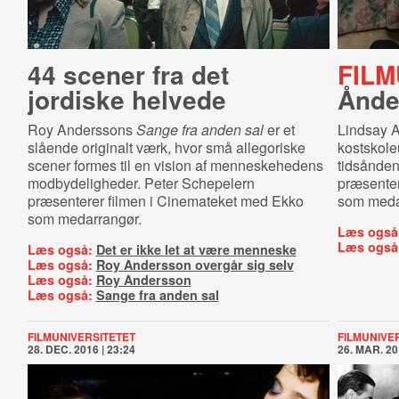
44 scener fra det
FILM
jordiske helvede
Ånden
Roy Anderssons
Sange fra anden sal
er et
Lindsay 
slående originalt værk, hvor små allegoriske
kostskol
scener formes til en vision af menneskehedens
tidsånden
modbydeligheder. Peter Schepelern
præsenter
præsenterer filmen i Cinemateket med Ekko
som meda
som medarrangør.
Læs også
Læs også
Læs også:
Det er ikke let at være menneske
Læs også:
Roy Andersson overgår sig selv
Læs også:
Roy Andersson
Læs også:
Sange fra anden sal
FILMUNIVERSITETET
FILMUNIVE
28. DEC. 2016 | 23:24
26. MAR. 20