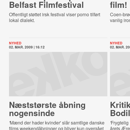
Belfast Filmfestival
film!
Offentligt støttet irsk festival viser porno tilført
Coen-brød
lokal dialekt.
vanlig iron
NYHED
NYHED
02. MAR. 2009 | 16:12
02. MAR. 20
Næststørste åbning
Kriti
nogensinde
Bodil
'
Mænd der hader kvinder' slår samtlige danske
'
Frygtelig
films weekendåbninger og bliver kun overgået
årets Æres