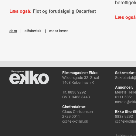
berettigel
Læs også:
Flot og forudsigelig Oscarfest
Læs også
dato
|
alfabetisk
|
mest læste
Filmmagasinet Ekko
Sekretariat:
Wildersgade 32, 2. sal
Sekretariat@
1408 København K
Annoncer:
Tlf. 8838 9292
Merete Hell
CVR. 3468 8443
6111 5851
merete@ekko
Chefredaktør:
Claus Christensen
Ekko Shortli
2729 0011
8838 9292
cc@ekkofilm.dk
cc@ekkofilm
Artikler og i