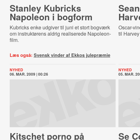
Stanley Kubricks
Sean 
Napoleon i bogform
Harv
Kubricks enke udgiver til juni et stort bogværk
Oscar-vi
om instruktørens aldrig realiserede Napoleon-
til Harvey
film.
Læs også:
Svensk vinder af Ekkos julepræmie
NYHED
NYHED
06. MAR. 2009 | 00:26
05. MAR. 20
Kitschet porno på
Se C