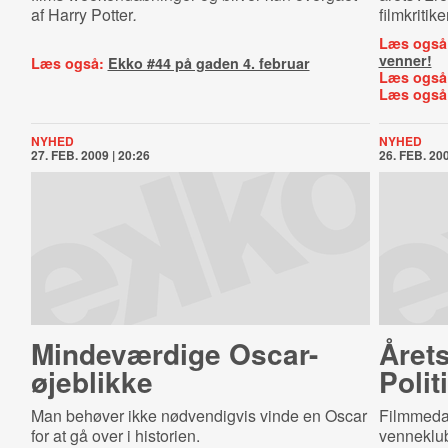
af Harry Potter
.
filmkritik
Læs også
venner!
Læs også:
Ekko #44 på gaden 4. februar
Læs også
Læs også
NYHED
NYHED
27. FEB. 2009 | 20:26
26. FEB. 200
Mindeværdige Oscar-​
Årets
øje­blik­ke
Polit
Man behøver ikke nødvendigvis vinde en Oscar
Filmmedar
for at gå over i historien.
venneklub