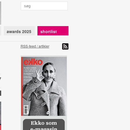
awards 2025
shortlist
RSS-feed / artikler
7
)