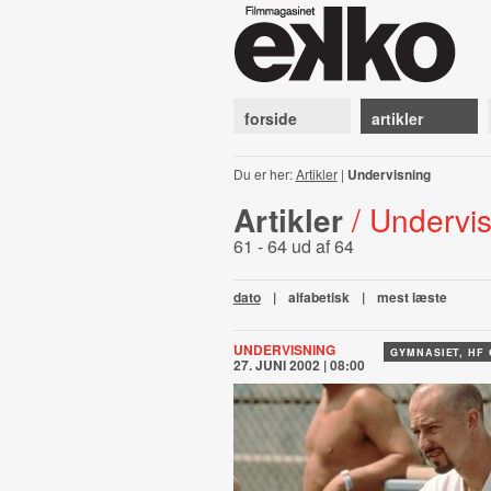
forside
artikler
Du er her:
Artikler
|
Undervisning
Artikler
/ Undervi
61 - 64 ud af 64
dato
|
alfabetisk
|
mest læste
UNDERVISNING
GYMNASIET, HF
27. JUNI 2002 | 08:00