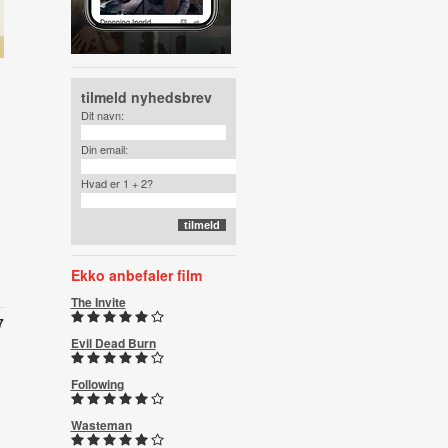
tilmeld nyhedsbrev
Dit navn:
Din email:
Hvad er 1 + 2?
Ekko anbefaler film
The Invite
7
Evil Dead Burn
Following
Wasteman