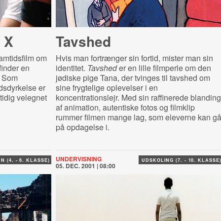
 X
Tavshed
amtidsfilm om
Hvis man fortrænger sin fortid, mister man sin
finder en
identitet.
Tavshed
er en lille filmperle om den
. Som
jødiske pige Tana, der tvinges til tavshed om
dsdyrkelse er
sine frygtelige oplevelser i en
tidig velegnet
koncentrationslejr. Med sin raffinerede blanding
af animation, autentiske fotos og filmklip
rummer filmen mange lag, som eleverne kan g
på opdagelse i.
UNDERVISNING
 (4. - 6. KLASSE)
UDSKOLING (7. - 10. KLASSE
05. DEC. 2001 | 08:00