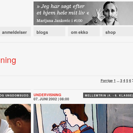
anmeldelser
blogs
om ekko
shop
sning
Forrige
1
...
3
4
5
6
UNDERVISNING
 OG UNGDOMSUDD.
MELLEMTRIN (4. - 6. KLASSE
07. JUNI 2002 | 08:00