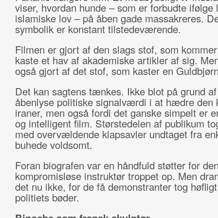
viser, hvordan hunde – som er forbudte ifølge 
islamiske lov – på åben gade massakreres. Den
symbolik er konstant tilstedeværende.
Filmen er gjort af den slags stof, som kommer t
kaste et hav af akademiske artikler af sig. Me
også gjort af det stof, som kaster en Guldbjørn
Det kan sagtens tænkes. Ikke blot på grund af
åbenlyse politiske signalværdi i at hædre den k
iraner, men også fordi det ganske simpelt er e
og intelligent film. Størstedelen af publikum t
med overvældende klapsavler undtaget fra en
buhede voldsomt.
Foran biografen var en håndfuld støtter for de
kompromisløse instruktør troppet op. Men dra
det nu ikke, for de få demonstranter tog høflig
politiets bøder.
Binoche som fransk skulptør