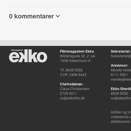
0 kommentarer
Filmmagasinet Ekko
Sekretariat:
Wildersgade 32, 2. sal
Sekretariat@
1408 København K
Annoncer:
Tlf. 8838 9292
Merete Hell
CVR. 3468 8443
6111 5851
merete@ekko
Chefredaktør:
Claus Christensen
Ekko Shortli
2729 0011
8838 9292
cc@ekkofilm.dk
cc@ekkofilm
Artikler og i
indekseres u
distribueres