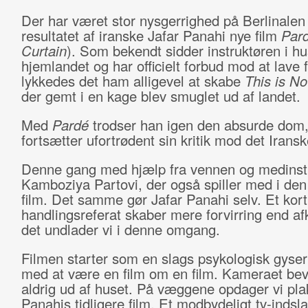
Der har været stor nysgerrighed på Berlinalen
resultatet af iranske Jafar Panahi nye film
Par
Curtain
). Som bekendt sidder instruktøren i hu
hjemlandet og har officielt forbud mod at lave f
lykkedes det ham alligevel at skabe
This is No
der gemt i en kage blev smuglet ud af landet.
Med
Pardé
trodser han igen den absurde dom,
fortsætter ufortrødent sin kritik mod det Irans
Denne gang med hjælp fra vennen og medinst
Kamboziya Partovi, der også spiller med i den
film. Det samme gør Jafar Panahi selv. Et kort
handlingsreferat skaber mere forvirring end afk
det undlader vi i denne omgang.
Filmen starter som en slags psykologisk gyser
med at være en film om en film. Kameraet be
aldrig ud af huset. På væggene opdager vi plak
Panahis tidligere film. Et modbydeligt tv-indsla