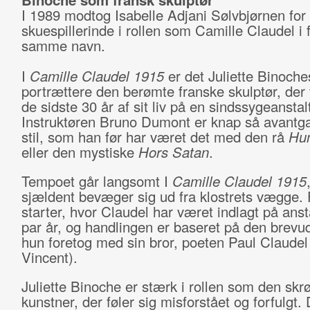
I 1989 modtog Isabelle Adjani Sølvbjørnen for
skuespillerinde i rollen som Camille Claudel i 
samme navn.
I
Camille Claudel 1915
er det Juliette Binoches 
portrættere den berømte franske skulptør, der 
de sidste 30 år af sit liv på en sindssygeanstalt
Instruktøren Bruno Dumont er knap så avantga
stil, som han før har været det med den rå
Hu
eller den mystiske
Hors Satan
.
Tempoet går langsomt I
Camille Claudel 1915
sjældent bevæger sig ud fra klostrets vægge.
starter, hvor Claudel har været indlagt på ansta
par år, og handlingen er baseret på den brevu
hun foretog med sin bror, poeten Paul Claudel
Vincent).
Juliette Binoche er stærk i rollen som den skr
kunstner, der føler sig misforstået og forfulgt