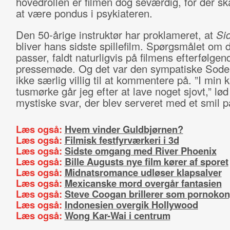
hovedrollen er filmen dog seværdig, for der ska
at være pondus i psykiateren.
Den 50-årige instruktør har proklameret, at
Sid
bliver hans sidste spillefilm. Spørgsmålet om 
passer, faldt naturligvis på filmens efterfølgen
pressemøde. Og det var den sympatiske Sode
ikke særlig villig til at kommentere på. ”I min k
tusmørke går jeg efter at lave noget sjovt,” lød
mystiske svar, der blev serveret med et smil 
Læs også:
Hvem vinder Guldbjørnen?
Læs også:
Filmisk festfyrværkeri i 3d
Læs også:
Sidste omgang med River Phoenix
Læs også:
Bille Augusts nye film kører af sporet
Læs også:
Midnatsromance udløser klapsalver
Læs også:
Mexicanske mord overgår fantasien
Læs også:
Steve Coogan brillerer som pornoko
Læs også:
Indonesien overgik Hollywood
Læs også:
Wong Kar-Wai i centrum