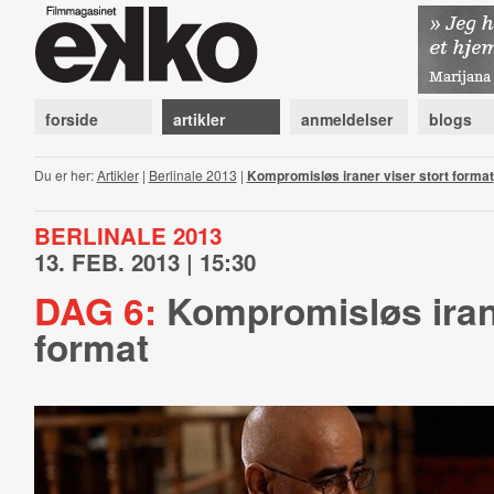
forside
artikler
anmeldelser
blogs
Du er her:
Artikler
|
Berlinale 2013
|
Kompromisløs iraner viser stort format
BERLINALE 2013
13. FEB. 2013 | 15:30
DAG 6:
Kompromisløs irane
format