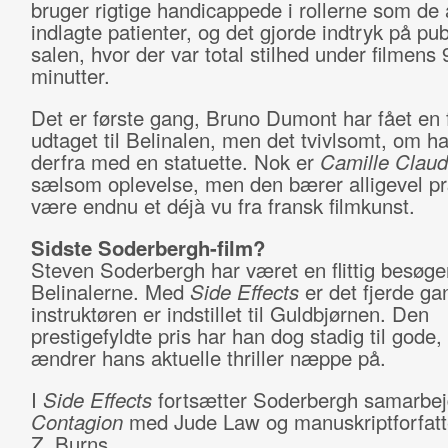
bruger rigtige handicappede i rollerne som de
indlagte patienter, og det gjorde indtryk på pu
salen, hvor der var total stilhed under filmens 
minutter.
Det er første gang, Bruno Dumont har fået en 
udtaget til Belinalen, men det tvivlsomt, om h
derfra med en statuette. Nok er
Camille Clau
sælsom oplevelse, men den bærer alligevel pr
være endnu et déjà vu fra fransk filmkunst.
Sidste Soderbergh-film?
Steven Soderbergh har været en flittig besøg
Belinalerne. Med
Side Effects
er det fjerde ga
instruktøren er indstillet til Guldbjørnen. Den
prestigefyldte pris har han dog stadig til gode,
ændrer hans aktuelle thriller næppe på.
I
Side Effects
fortsætter Soderbergh samarbej
Contagion
med Jude Law og manuskriptforfatt
Z. Burns.