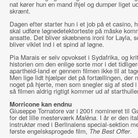
nat kører hun en mand ihjel og dumper liget u
skrænt.
Dagen efter starter hun i et job på et casino, 
skal udføre løgnedetektorteste på måske ko
ansatte. Det bliver skæbnens ironi for Layla, 
bliver viklet ind i et spind af løgne.
Pia Marais er selv opvokset i Sydafrika, og krit
historien om den enlige sorte mor i det tidliger
apartheid-land er gennem filmen ikke til at tage
Men lige lidt hjælper det på fortællingen, der 
noget på hjerte, men som snegler sig af sted i
så filmen aldrig rigtigt kommer ud af starthull
Morricone kan endnu
Giuseppe Tornatore var i 2001 nomineret til G
for det lille mesterværk
Malèna
. I år er den it
instruktør med i Berlinalens special-sektion m
første engelsksprogede film,
The Best Offer
.