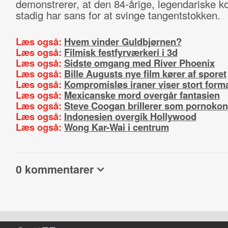
demonstrerer, at den 84-årige, legendariske k
stadig har sans for at svinge tangentstokken.
Læs også:
Hvem vinder Guldbjørnen?
Læs også:
Filmisk festfyrværkeri i 3d
Læs også:
Sidste omgang med River Phoenix
Læs også:
Bille Augusts nye film kører af sporet
Læs også:
Kompromisløs iraner viser stort form
Læs også:
Mexicanske mord overgår fantasien
Læs også:
Steve Coogan brillerer som pornoko
Læs også:
Indonesien overgik Hollywood
Læs også:
Wong Kar-Wai i centrum
0 kommentarer