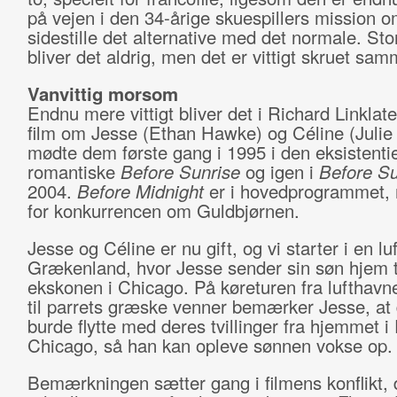
på vejen i den 34-årige skuespillers mission o
sidestille det alternative med det normale. Sto
bliver det aldrig, men det er vittigt skruet sa
Vanvittig morsom
Endnu mere vittigt bliver det i Richard Linklate
film om Jesse (Ethan Hawke) og Céline (Julie 
mødte dem første gang i 1995 i den eksistentie
romantiske
Before Sunrise
og igen i
Before S
2004.
Before Midnight
er i hovedprogrammet,
for konkurrencen om Guldbjørnen.
Jesse og Céline er nu gift, og vi starter i en lu
Grækenland, hvor Jesse sender sin søn hjem t
ekskonen i Chicago. På køreturen fra lufthav
til parrets græske venner bemærker Jesse, a
burde flytte med deres tvillinger fra hjemmet i P
Chicago, så han kan opleve sønnen vokse op
Bemærkningen sætter gang i filmens konflikt, 