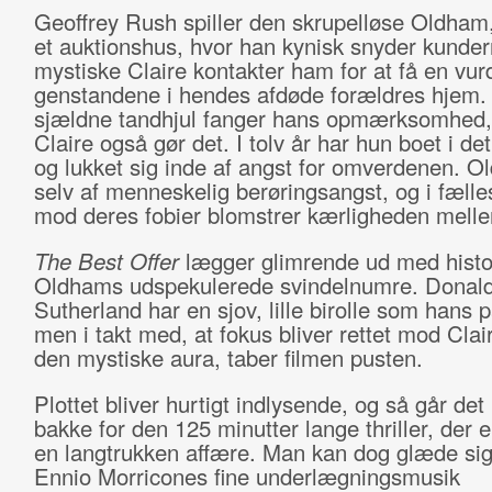
Geoffrey Rush spiller den skrupelløse Oldham
et auktionshus, hvor han kynisk snyder kunde
mystiske Claire kontakter ham for at få en vur
genstandene i hendes afdøde forældres hjem
sjældne tandhjul fanger hans opmærksomhed,
Claire også gør det. I tolv år har hun boet i de
og lukket sig inde af angst for omverdenen. O
selv af menneskelig berøringsangst, og i fælles
mod deres fobier blomstrer kærligheden mel
The Best Offer
lægger glimrende ud med hist
Oldhams udspekulerede svindelnumre. Donal
Sutherland har en sjov, lille birolle som hans p
men i takt med, at fokus bliver rettet mod Cla
den mystiske aura, taber filmen pusten.
Plottet bliver hurtigt indlysende, og så går det
bakke for den 125 minutter lange thriller, der
en langtrukken affære. Man kan dog glæde sig 
Ennio Morricones fine underlægningsmusik