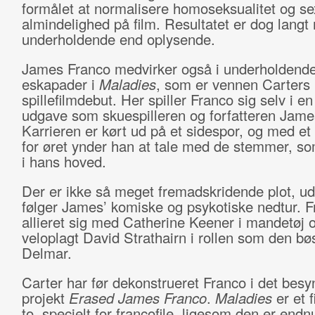
formålet at normalisere homoseksualitet og se
almindelighed på film. Resultatet er dog langt
underholdende end oplysende.
James Franco medvirker også i underholdend
eskapader i
Maladies
, som er vennen Carters
spillefilmdebut. Her spiller Franco sig selv i en
udgave som skuespilleren og forfatteren Jame
Karrieren er kørt ud på et sidespor, og med et 
for øret ynder han at tale med de stemmer, som
i hans hoved.
Der er ikke så meget fremadskridende plot, ud
følger James’ komiske og psykotiske nedtur. F
allieret sig med Catherine Keener i mandetøj 
veloplagt David Strathairn i rollen som den b
Delmar.
Carter har før dekonstrueret Franco i det besy
projekt
Erased James Franco
.
Maladies
er et f
to, specielt for francofile, ligesom den er endnu