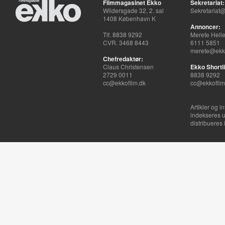
Filmmagasinet Ekko
Sekretariat:
Wildersgade 32, 2. sal
Sekretariat@
1408 København K
Annoncer:
Tlf. 8838 9292
Merete Hell
CVR. 3468 8443
6111 5851
merete@ekko
Chefredaktør:
Claus Christensen
Ekko Shortli
2729 0011
8838 9292
cc@ekkofilm.dk
cc@ekkofilm
Artikler og i
indekseres u
distribueres