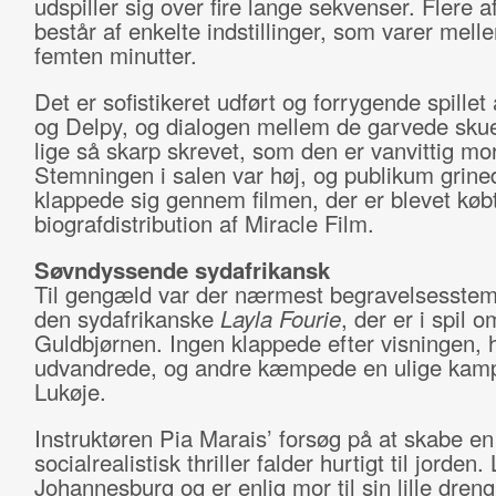
udspiller sig over fire lange sekvenser. Flere 
består af enkelte indstillinger, som varer melle
femten minutter.
Det er sofistikeret udført og forrygende spille
og Delpy, og dialogen mellem de garvede skue
lige så skarp skrevet, som den er vanvittig mo
Stemningen i salen var høj, og publikum grine
klappede sig gennem filmen, der er blevet købt
biografdistribution af Miracle Film.
Søvndyssende sydafrikansk
Til gengæld var der nærmest begravelsesstemn
den sydafrikanske
Layla Fourie
, der er i spil o
Guldbjørnen. Ingen klappede efter visningen, h
udvandrede, og andre kæmpede en ulige kam
Lukøje.
Instruktøren Pia Marais’ forsøg på at skabe en
socialrealistisk thriller falder hurtigt til jorden.
Johannesburg og er enlig mor til sin lille dren