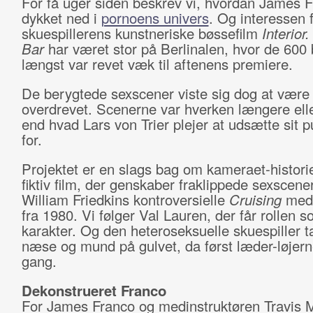
For få uger siden beskrev vi, hvordan James F
dykket ned i
pornoens univers
. Og interessen 
skuespillerens kunstneriske bøssefilm
Interior
Bar
har været stor på Berlinalen, hvor de 600 bi
længst var revet væk til aftenens premiere.
De berygtede sexscener viste sig dog at være
overdrevet. Scenerne var hverken længere ell
end hvad Lars von Trier plejer at udsætte sit 
for.
Projektet er en slags bag om kameraet-histori
fiktiv film, der genskaber fraklippede sexscener
William Friedkins kontroversielle
Cruising
med 
fra 1980. Vi følger Val Lauren, der får rollen 
karakter. Og den heteroseksuelle skuespiller 
næse og mund på gulvet, da først læder-løjern
gang.
Dekonstrueret Franco
For James Franco og medinstruktøren Travis 