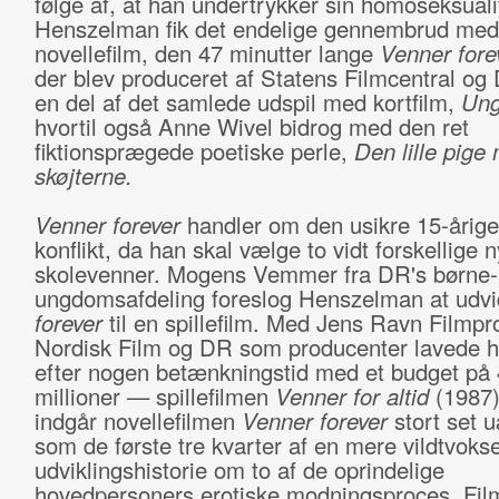
følge af, at han undertrykker sin homoseksuali
Henszelman fik det endelige gennembrud med
novellefilm, den 47 minutter lange
Venner fore
der blev produceret af Statens Filmcentral o
en del af det samlede udspil med kortfilm,
Ung
hvortil også Anne Wivel bidrog med den ret
fiktionsprægede poetiske perle,
Den lille pige
skøjterne.
Venner forever
handler om den usikre 15-årige
konflikt, da han skal vælge to vidt forskellige 
skolevenner. Mogens Vemmer fra DR's børne-
ungdomsafdeling foreslog Henszelman at udv
forever
til en spillefilm. Med Jens Ravn Filmpr
Nordisk Film og DR som producenter lavede 
efter nogen betænkningstid med et budget på 
millioner — spillefilmen
Venner for altid
(1987)
indgår novellefilmen
Venner forever
stort set 
som de første tre kvarter af en mere vildtvoks
udviklingshistorie om to af de oprindelige
hovedpersoners erotiske modningsproces. Fil