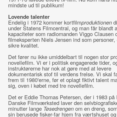
mindste ud til publikum!
Lovende talenter
Endelig i 1972 kommer kortfilm
produktionen
di
under Statens Filmcentral, og man får blandt 
kapaciteter som radiomanden Viggo Clausen 
filmeksperten Niels Jensen ind som personer,
sikre kvalitet.
Det fører nu ikke umiddelbart til nogen stor pr
novellefilm. Vi er i politisk engagerede tider, o
instruktørerne har nok at gøre med at levere
dokumentarisk stof til verdens frelse. Vi skal fa
frem til 1980'erne, før et oplagt fiktivt talent m
sig, oven i købet med tre novellefilm.
Det er Eddie Thomas Petersen, der i 1983 på
Danske Filmværksted laver den selvbiografisk
minutter lange
Tøsedrengen
om en dreng, som
sin berusede fisker-far hjem fra værtshuset og