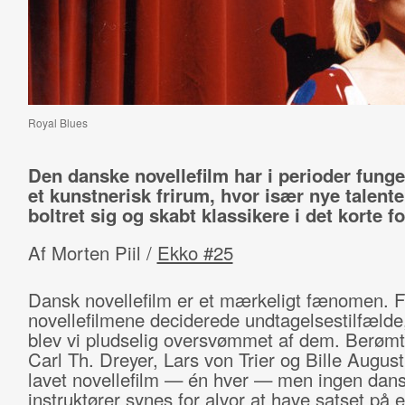
Royal Blues
Den danske novellefilm har i perioder fung
et kunstnerisk frirum, hvor især nye talente
boltret sig og skabt klassikere i det korte f
Af Morten Piil /
Ekko #25
Dansk novellefilm er et mærkeligt fænomen. F
novellefilmene deciderede undtagelsestilfælde
blev vi pludselig oversvømmet af dem. Berøm
Carl Th. Dreyer, Lars von Trier og Bille August
lavet novellefilm — én hver — men ingen dan
instruktører synes for alvor at have satset på e