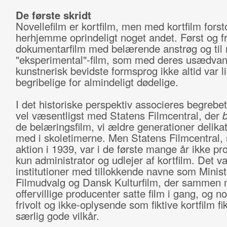
De første skridt
Novellefilm er kortfilm, men med kortfilm fors
herhjemme oprindeligt noget andet. Først og 
dokumentarfilm med belærende anstrøg og til
"eksperimental"-film, som med deres usædvan
kunstnerisk bevidste formsprog ikke altid var l
begribelige for almindeligt dødelige.
I det historiske perspektiv associeres begrebet
vel væsentligst med Statens Filmcentral, der
de belæringsfilm, vi ældre generationer delika
med i skoletimerne. Men Statens Filmcentral, 
aktion i 1939, var i de første mange år ikke pr
kun administrator og udlejer af kortfilm. Det va
institutioner med tillokkende navne som Minist
Filmudvalg og Dansk Kulturfilm, der sammen
offervillige producenter satte film i gang, og n
frivolt og ikke-oplysende som fiktive kortfilm fi
særlig gode vilkår.