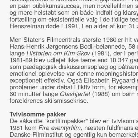
en pæn publikumssucces, men novellefilmen s
og mere helstøbt som en både indfølt og klars
fortælling om eksistentielle valg i de tidlige t
Henszelman døde i 1991, i en alder af kun 31 
Men Statens Filmcentrals største 1980'er-hit v
Hans-Henrik Jørgensens Bodil-belønnede, 58 
lange
Historien om Kim Skov
(1981), der i per
1981-89 blev udlejet ikke færre end 10.347 g
som pædagogisk diskussionsoplæg og påtræ
emotionel oplevelse var denne mobningshistor
exceptionelt effektiv. Også Elisabeth Rygaard 
problemer under debat i fiktiv form, for eksemp
60 minutter lange
Glashjertet
(1988) om børn 
forældrenes skilsmissekrise.
Tvivlsomme pakker
De såkaldte "kortfilmpakker" blev en tvivlsom 
1981 kom
Fire eventyrfilm
, næsten fuldfinansie
Danske Filminstitut og egentlig kun bemærke