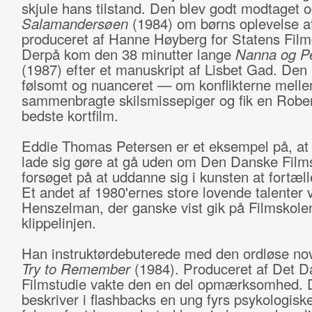
skjule hans tilstand. Den blev godt modtaget og
Salamandersøen
(1984) om børns oplevelse a
produceret af Hanne Høyberg for Statens Film
Derpå kom den 38 minutter lange
Nanna og Pe
(1987) efter et manuskript af Lisbet Gad. Den
følsomt og nuanceret — om konflikterne melle
sammenbragte skilsmissepiger og fik en Rober
bedste kortfilm.
Eddie Thomas Petersen er et eksempel på, at
lade sig gøre at gå uden om Den Danske Films
forsøget på at uddanne sig i kunsten at fortælle
Et andet af 1980'ernes store lovende talenter 
Henszelman, der ganske vist gik på Filmskole
klippelinjen.
Han instruktørdebuterede med den ordløse nov
Try to Remember
(1984). Produceret af Det 
Filmstudie vakte den en del opmærksomhed. 
beskriver i flashbacks en ung fyrs psykologisk