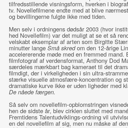
tilfredsstillende visningsform, hverken i biograf
tv. Novellefilmene endte med at blive nærmest
og bevillingerne fulgte ikke med tiden.
Men selv i ordningens dødsår 2003 (hvor instit
hed Novellefilm) var det muligt at se et så ren
velskabt eksemplar af arten som Birgitte Stæ
minutter lange
Små skred
om den 12-årige Lind
accelererende møde med en fremmed mand. 
filmfotograf af verdensformat, Anthony Dod Ma
særdeles mærkbart bag kameraet til det dram
filmdigt, der i virkeligheden i sin ultra-stramm
stærke visuelle atmosfære-koncentration og s
dramatiske kurve ikke er uden ligheder med kl
De nåede færgen.
Så selv om novellefilm-opblomstringen visned
hen de sidste år, blev cirklen sluttet med mané
Fremtidens Talentudviklings-ordning vil utvivl
en del novellefilm af sig, men nu måske af de