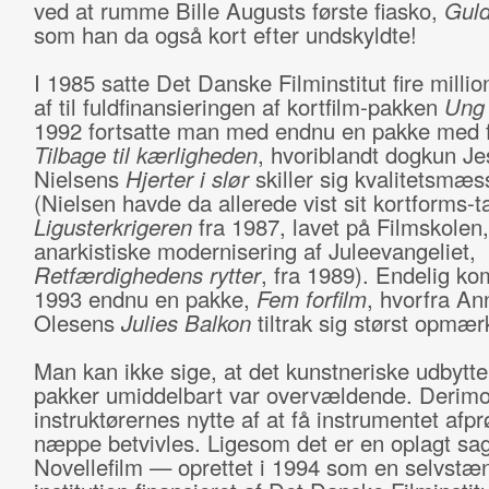
ved at rumme Bille Augusts første fiasko,
Guld
som han da også kort efter undskyldte!
I 1985 satte Det Danske Filminstitut fire millio
af til fuldfinansieringen af kortfilm-pakken
Ung 
1992 fortsatte man med endnu en pakke med f
Tilbage til kærligheden
, hvoriblandt dogkun J
Nielsens
Hjerter i slør
skiller sig kvalitetsmæs
(Nielsen havde da allerede vist sit kortforms-
Ligusterkrigeren
fra 1987, lavet på Filmskolen
anarkistiske modernisering af Juleevangeliet,
Retfærdighedens rytter
, fra 1989). Endelig ko
1993 endnu en pakke,
Fem forfilm
, hvorfra An
Olesens
Julies Balkon
tiltrak sig størst opmæ
Man kan ikke sige, at det kunstneriske udbytte
pakker umiddelbart var overvældende. Derim
instruktørernes nytte af at få instrumentet afpr
næppe betvivles. Ligesom det er en oplagt sa
Novellefilm — oprettet i 1994 som en selvstæ