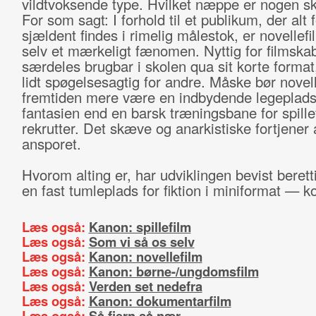
vildtvoksende type. Hvilket næppe er nogen ska
For som sagt: I forhold til et publikum, der alt f
sjældent findes i rimelig målestok, er novellefi
selv et mærkeligt fænomen. Nyttig for filmska
særdeles brugbar i skolen qua sit korte format
lidt spøgelsesagtig for andre. Måske bør novell
fremtiden mere være en indbydende legeplads
fantasien end en barsk træningsbane for spille
rekrutter. Det skæve og anarkistiske fortjener a
ansporet.
Hvorom alting er, har udviklingen bevist berett
en fast tumleplads for fiktion i miniformat — ko
Læs også:
Kanon: spillefilm
Læs også:
Som vi så os selv
Læs også:
Kanon: novellefilm
Læs også:
Kanon: børne-/ungdomsfilm
Læs også:
Verden set nedefra
Læs også:
Kanon: dokumentarfilm
Læs også:
Så fjern så nær