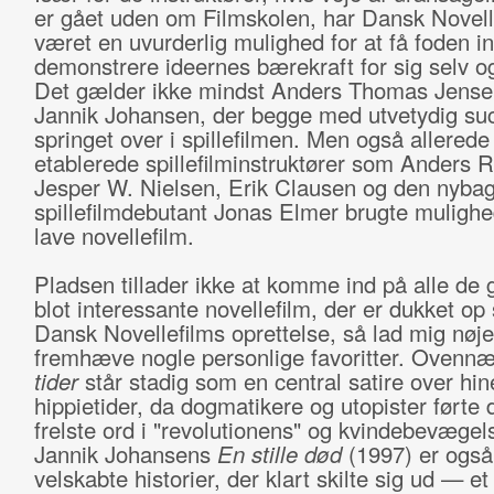
er gået uden om Filmskolen, har Dansk Novell
været en uvurderlig mulighed for at få foden i
demonstrere ideernes bærekraft for sig selv o
Det gælder ikke mindst Anders Thomas Jense
Jannik Johansen, der begge med utvetydig su
springet over i spillefilmen. Men også allerede
etablerede spillefilminstruktører som Anders R
Jesper W. Nielsen, Erik Clausen og den nybag
spillefilmdebutant Jonas Elmer brugte mulighed
lave novellefilm.
Pladsen tillader ikke at komme ind på alle de 
blot interessante novellefilm, der er dukket op
Dansk Novellefilms oprettelse, så lad mig nøj
fremhæve nogle personlige favoritter. Ovenn
tider
står stadig som en central satire over hin
hippietider, da dogmatikere og utopister førte 
frelste ord i "revolutionens" og kvindebevægel
Jannik Johansens
En stille død
(1997) er også
velskabte historier, der klart skilte sig ud — et