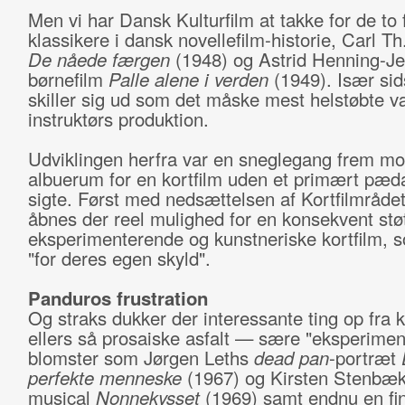
Men vi har Dansk Kulturfilm at takke for de to 
klassikere i dansk novellefilm-historie, Carl T
De nåede færgen
(1948) og Astrid Henning-J
børnefilm
Palle alene i verden
(1949). Især si
skiller sig ud som det måske mest helstøbte væ
instruktørs produktion.
Udviklingen herfra var en sneglegang frem mod
albuerum for en kortfilm uden et primært pæd
sigte. Først med nedsættelsen af Kortfilmrådet
åbnes der reel mulighed for en konsekvent støtt
eksperimenterende og kunstneriske kortfilm, 
"for deres egen skyld".
Panduros frustration
Og straks dukker der interessante ting op fra k
ellers så prosaiske asfalt — sære "eksperiment
blomster som Jørgen Leths
dead pan
-portræt
perfekte menneske
(1967) og Kirsten Stenbæk
musical
Nonnekysset
(1969) samt endnu en fin l