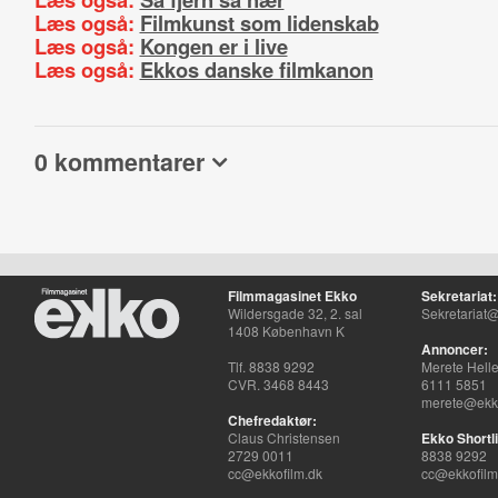
Læs også:
Filmkunst som lidenskab
Læs også:
Kongen er i live
Læs også:
Ekkos danske filmkanon
0 kommentarer
Filmmagasinet Ekko
Sekretariat:
Wildersgade 32, 2. sal
Sekretariat@
1408 København K
Annoncer:
Tlf. 8838 9292
Merete Hell
CVR. 3468 8443
6111 5851
merete@ekko
Chefredaktør:
Claus Christensen
Ekko Shortli
2729 0011
8838 9292
cc@ekkofilm.dk
cc@ekkofilm