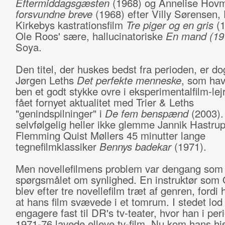
Eftermiddagsgæsten
(1968) og Annelise Ho
forsvundne breve
(1968) efter Villy Sørensen,
Kirkebys kastrationsfilm
Tre piger og en gris
(1
Ole Roos' sære, hallucinatoriske
En mand (19
Soya.
Den titel, der huskes bedst fra perioden, er d
Jørgen Leths
Det perfekte menneske
, som ha
ben et godt stykke ovre i eksperimentalfilm-lej
fået fornyet aktualitet med Trier & Leths
"genindspilninger" i
De fem benspænd
(2003). 
selvfølgelig heller ikke glemme Jannik Hastru
Flemming Quist Møllers 45 minutter lange
tegnefilmklassiker
Bennys badekar
(1971).
Men novellefilmens problem var dengang som
spørgsmålet om synlighed. En instruktør som
blev efter tre novellefilm træt af genren, fordi 
at hans film svævede i et tomrum. I stedet lod
engagere fast til DR's tv-teater, hvor han i per
1971-76 lavede elleve tv-film. Nu kom hans hist