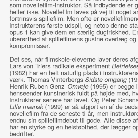
som novellefilm-instruktør. Så indbydende er 
heller ikke. Novellefilm laves på vej til noget a
fortrinsvis spillefilm. Men ofte er novellefilmen
instruktørens første udspil, og netop denne st
opus 1 kan give dem en særlig dugfriskhed. E
uberørthed af spillefilmens gustne overlæg og 
kompromisser.
Det ses, når filmskole-eleverne laver deres af
Lars von Triers radikale eksperiment
Befrielse
(1982) har en helt naturlig plads i instruktøre
værk. Thomas Vinterbergs
Sidste omgang
(19
Henrik Ruben Genz'
Omveje
(1995) er begge 
henseender kunstnerisk fuldt på højde med, h
instruktører senere har lavet. Og Peter Schøn
Lille mænsk
(1999) er så afgjort en af de beds
novellefilm fra de seneste ti år, men instruktør
endnu sin spillefilmdebut til gode. Alle disse a
har en styrke og en helstøbthed, der lægger op
bedrifter.