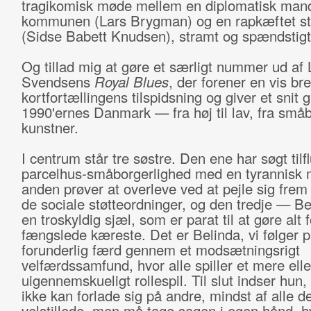
tragikomisk møde mellem en diplomatisk mand
kommunen (Lars Brygman) og en rapkæftet st
(Sidse Babett Knudsen), stramt og spændstigt 
Og tillad mig at gøre et særligt nummer ud af 
Svendsens
Royal Blues
, der forener en vis b
kortfortællingens tilspidsning og giver et snit
1990'ernes Danmark — fra høj til lav, fra småbo
kunstner.
I centrum står tre søstre. Den ene har søgt tilfl
parcelhus-småborgerlighed med en tyrannisk
anden prøver at overleve ved at pejle sig fre
de sociale støtteordninger, og den tredje — B
en troskyldig sjæl, som er parat til at gøre alt f
fængslede kæreste. Det er Belinda, vi følger 
forunderlig færd gennem et modsætningsrigt
velfærdssamfund, hvor alle spiller et mere ell
uigennemskueligt rollespil. Til slut indser hun,
ikke kan forlade sig på andre, mindst af alle d
velstillede, men må tage sagen i egen hånd, h