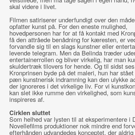
skal videre i livet.
Filmen satiriserer underfundigt over den måde,
opfatter kunst på. For den eneste mulighed,
hovedpersonen har for at få kontakt med Kron
få den attråede benådning for kæresten, er ve
forvandle sig til en slags kunstner eller enterta
levende telegram. Men da Belinda træder uden
entertainerrollen og bliver virkelig, har man ku
skuldertræk tilovers for hende. Og til sidst ses
Kronprinsen byde på det maleri, hun har stået m
pæn kunstnerisk indramning kan den ulykke a
der ignoreres i det virkelige liv. For vi kunstk
kan slet ikke rumme den virkelighed, som kuns
inspireres af.
Cirklen sluttet
Som helhed var lysten til at eksperimentere i
Novellefilms produktioner nok mindre end forv
efterhånden udvandedes konceptet, der aldrig 