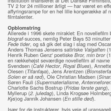
institution finansieret af Det Danske Filminsti
TV 2 for 24 millioner årligt — har været en effe
affyringsrampe for en hel lille kongerække af 
filmtalenter.
Opblomstring
Allerede i 1996 skete miraklet: En novellefilm 
biograf
-succes, nemlig Peter Bays 53 minutter
Fede tider
, og så gik det slag i slag med Oscars
Anders Thomas Jensens satiriske
Valgaften
(
Henrik Ruben Genz' poetiske
Bror, min bror
(
en rækkehøjst seværdige novellefilm af navne
Svendsen (
Café Hector
,
Royal Blues
), Annett
Olesen (
Tifanfaya
), Jens Arentzen (
Blomsterf
Solen er så rød
), Ole Christian Madsen (
Sinan
Søren Fauli (
Supermaterialisme
,
Antennefore
Charlotte Sachs Bostrup (
Fridas første gang
),
Myllerup (
2. juledag
), Linda Krogsøe Holmberg
Kys
)og Jannik Johansen (
En stille død
).
Især for de instruktører, hvis veje af uransage