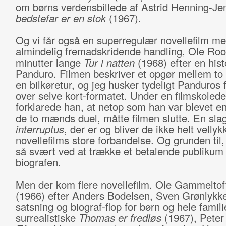
om børns verdensbillede af Astrid Henning-J
bedstefar er en stok
(1967).
Og vi får også en superregulær novellefilm m
almindelig fremadskridende handling, Ole Roo
minutter lange
Tur i natten
(1968) efter en histo
Panduro. Filmen beskriver et opgør mellem t
en bilkøretur, og jeg husker tydeligt Panduros f
over selve kort-formatet. Under en filmskoled
forklarede han, at netop som han var blevet en
de to mænds duel, måtte filmen slutte. En sla
interruptus
, der er og bliver de ikke helt velly
novellefilms store forbandelse. Og grunden til,
så svært ved at trække et betalende publikum 
biografen.
Men der kom flere novellefilm. Ole Gammelto
(1966) efter Anders Bodelsen, Sven Grønlykke
satsning og biograf-flop for børn og hele famil
surrealistiske
Thomas er fredløs
(1967), Peter