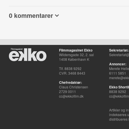
0 kommentarer
Filmmagasinet Ekko
Sekretariat:
Wildersgade 32, 2. sal
Sekretariat@
1408 København K
Annoncer:
Tlf. 8838 9292
Merete Hell
CVR. 3468 8443
6111 5851
merete@ekko
Chefredaktør:
Claus Christensen
Ekko Shortli
2729 0011
8838 9292
cc@ekkofilm.dk
cc@ekkofilm
Artikler og i
indekseres u
distribueres