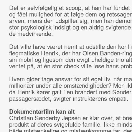
Det er selvfølgelig et scoop, at han har fundet
og fået mulighed for at følge dem og retssage
arven, mens den udspiller sig, men han demon
stor psykologisk indsigt og en aldrig svigtende
de medvirkende.
Det ville have været nemt at udstille den konfl
flegmatiske Henrik, der har Olsen Banden-rin
sin mobil og ligesom den evigt uheldige trio alt
ventet på, at én stor check ville løse hans pro
Hvem gider tage ansvar for sit eget liv, når ma
millionær under alle omstændigheder? Men i
da Henrik kører galt i en brandert med Sønde
passagersædet, svigter instruktørens empati.
Dokumentarfilm kan alt
Christian Sønderby Jepsen er klar over, at brø
produkt af deres svigefulde familie. Ikke minds
både mistænkelige og mistænksomme far, der 