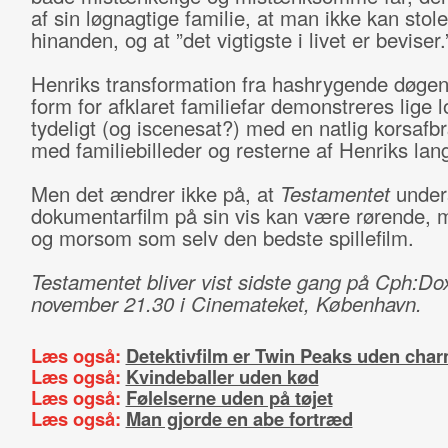
af sin løgnagtige familie, at man ikke kan stol
hinanden, og at ”det vigtigste i livet er beviser.
Henriks transformation fra hashrygende døgenig
form for afklaret familiefar demonstreres lige l
tydeligt (og iscenesat?) med en natlig korsaf
med familiebilleder og resterne af Henriks lan
Men det ændrer ikke på, at
Testamentet
unders
dokumentarfilm på sin vis kan være rørende, 
og morsom som selv den bedste spillefilm.
Testamentet bliver vist sidste gang på Cph:Do
november 21.30 i Cinemateket, København.
Læs også:
Detektivfilm er Twin Peaks uden cha
Læs også:
Kvindeballer uden kød
Læs også:
Følelserne uden på tøjet
Læs også:
Man gjorde en abe fortræd