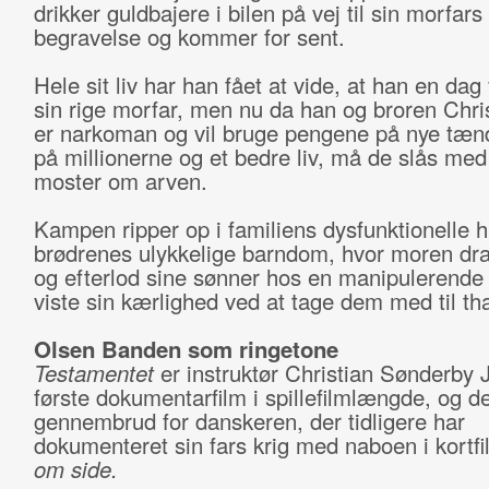
drikker guldbajere i bilen på vej til sin morfars
begravelse og kommer for sent.
Hele sit liv har han fået at vide, at han en dag 
sin rige morfar, men nu da han og broren Chris
er narkoman og vil bruge pengene på nye tænd
på millionerne og et bedre liv, må de slås med
moster om arven.
Kampen ripper op i familiens dysfunktionelle h
brødrenes ulykkelige barndom, hvor moren drak
og efterlod sine sønner hos en manipulerende 
viste sin kærlighed ved at tage dem med til tha
Olsen Banden som ringetone
Testamentet
er instruktør Christian Sønderby
første dokumentarfilm i spillefilmlængde, og de
gennembrud for danskeren, der tidligere har
dokumenteret sin fars krig med naboen i kortf
om side.