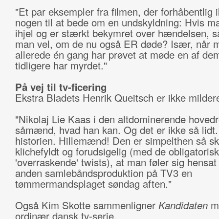
"Et par eksempler fra filmen, der forhåbentlig i
nogen til at bede om en undskyldning: Hvis ma
ihjel og er stærkt bekymret over hændelsen, så
man vel, om de nu også ER døde? Især, når 
allerede én gang har prøvet at møde en af de
tidligere har myrdet."
På vej til tv-ficering
Ekstra Bladets Henrik Queitsch er ikke milder
"Nikolaj Lie Kaas i den altdominerende hovedr
såmænd, hvad han kan. Og det er ikke så lidt
historien. Hillemænd! Den er simpelthen så s
klichefyldt og forudsigelig (med de obligatoris
'overraskende' twists), at man føler sig hensat t
anden samlebåndsproduktion på TV3 en
tømmermandsplaget søndag aften."
Også Kim Skotte sammenligner
Kandidaten
m
ordinær dansk tv-serie.