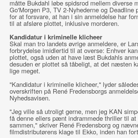
måtte Bukdahl løbe spidsrod mellem diverse m
Go'Morgen P3, TV 2-Nyhederne og Deadline 
for at forsvare, at han i sin anmeldelse har for
til at afsløre plottet, inklusive morderen.
Kandidatur i kriminelle klicheer
Skal man tro landets øvrige anmeldere, er La
forbrydelse imidlertid til at overse: Enhver ka
plottet, også uden at have læst Bukdahls anme
desuden er plottet så tåbeligt, at det næsten 
lige meget.
"Kandidatur i kriminelle klicheer," lyder sålede
overskriften på René Fredensborgs anmeldelse
Nyhedsavisen.
"Jeg ville så utroligt gerne, men jeg KAN simp
få denne ellers pænt indrammede thriller til a
sammen," skriver René Fredensborg og nævn
filmdistributørens klage til Ekko, inden han for