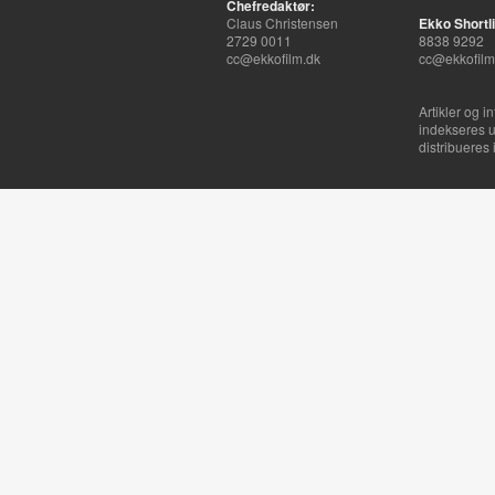
Chefredaktør:
Claus Christensen
Ekko Shortli
2729 0011
8838 9292
cc@ekkofilm.dk
cc@ekkofilm
Artikler og i
indekseres u
distribueres