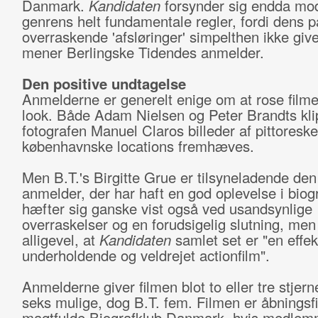
Danmark.
Kandidaten
forsynder sig endda mo
genrens helt fundamentale regler, fordi dens p
overraskende 'afsløringer' simpelthen ikke giv
mener Berlingske Tidendes anmelder.
Den positive undtagelse
Anmelderne er generelt enige om at rose filmen
look. Både Adam Nielsen og Peter Brandts kli
fotografen Manuel Claros billeder af pittoreske
københavnske locations fremhæves.
Men B.T.'s Birgitte Grue er tilsyneladende den
anmelder, der har haft en god oplevelse i biog
hæfter sig ganske vist også ved usandsynlige
overraskelser og en forudsigelig slutning, men
alligevel, at
Kandidaten
samlet set er "en effekt
underholdende og veldrejet actionfilm".
Anmelderne giver filmen blot to eller tre stjern
seks mulige, dog B.T. fem. Filmen er åbningsfi
magtfulde Biografklub Danmark, hvis medlem