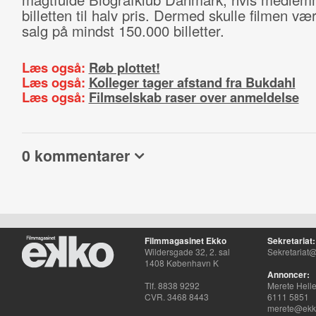
billetten til halv pris. Dermed skulle filmen vær
salg på mindst 150.000 billetter.
Læs også:
Røb plottet!
Læs også:
Kolleger tager afstand fra Bukdahl
Læs også:
Filmselskab raser over anmeldelse
0 kommentarer
Filmmagasinet Ekko
Sekretariat:
Wildersgade 32, 2. sal
Sekretariat@
1408 København K
Annoncer:
Tlf. 8838 9292
Merete Hell
CVR. 3468 8443
6111 5851
merete@ekko