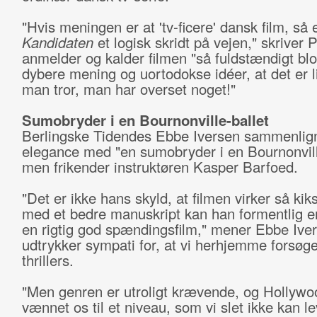
"Hvis meningen er at 'tv-ficere' dansk film, så 
Kandidaten
et logisk skridt på vejen," skriver P
anmelder og kalder filmen "så fuldstændigt blot
dybere mening og uortodokse idéer, at det er li
man tror, man har overset noget!"
Sumobryder i en Bournonville-ballet
Berlingske Tidendes Ebbe Iversen sammenlign
elegance med "en sumobryder i en Bournonville
men frikender instruktøren Kasper Barfoed.
"Det er ikke hans skyld, at filmen virker så kik
med et bedre manuskript kan han formentlig e
en rigtig god spændingsfilm," mener Ebbe Iver
udtrykker sympati for, at vi herhjemme forsøge
thrillers.
"Men genren er utroligt krævende, og Hollywo
vænnet os til et niveau, som vi slet ikke kan lev