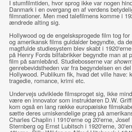
I stumfilmtiden, hvor sprog ikke var nogen hind
Danmark i en overgang en af verdens betydeli
filmnationer. Men med talefilmens komme i 19
ændrede alting sig.
Hollywood og de engelsksprogede film tog for 
og amerikansk films guldalder begyndte, da de
magtfulde studie­system blev skabt i 1920'ern
på Henry Fords bilfabrikker begyndte man at 
film på samlebånd. Studiebosserne var
showm
genrebevidstheden var fra begyndelsen en del
Hollywood. Publikum fik, hvad det ville have: 
tragedie, romance, krimi etc.
Undervejs udviklede filmsproget sig, ikke mind
være en innovator som instruktøren D.W. Griff
kom også en lang række europæiske filmskaber
sætte deres umiskendelige præg på amerikans
Charles Chaplin i 1910'erne og 20'erne, Josef
Sternberg og Ernst Lubitsch i 1920'erne, 30'e