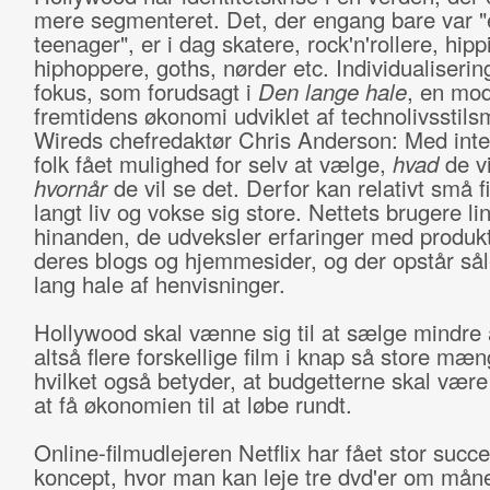
mere segmenteret. Det, der engang bare var "
teenager", er i dag skatere, rock'n'rollere, hippi
hiphoppere, goths, nørder etc. Individualisering
fokus, som forudsagt i
Den lange hale
, en mod
fremtidens økonomi udviklet af technolivsstil
Wireds chefredaktør Chris Anderson: Med inter
folk fået mulighed for selv at vælge,
hvad
de vi
hvornår
de vil se det. Derfor kan relativt små fi
langt liv og vokse sig store. Nettets brugere lin
hinanden, de udveksler erfaringer med produk
deres blogs og hjemmesider, og der opstår så
lang hale af henvisninger.
Hollywood skal vænne sig til at sælge mindre 
altså flere forskellige film i knap så store mæn
hvilket også betyder, at budgetterne skal være
at få økonomien til at løbe rundt.
Online-filmudlejeren Netflix har fået stor succ
koncept, hvor man kan leje tre dvd'er om mån