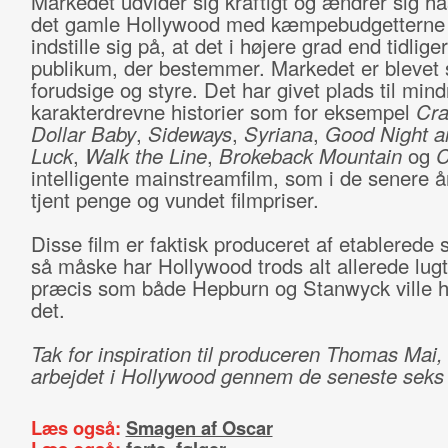
Markedet udvider sig kraftigt og ændrer sig has
det gamle Hollywood med kæmpebudgetterne
indstille sig på, at det i højere grad end tidlige
publikum, der bestemmer. Markedet er blevet 
forudsige og styre. Det har givet plads til mind
karakterdrevne historier som for eksempel
Cra
Dollar Baby
,
Sideways
,
Syriana
,
Good Night 
Luck
,
Walk the Line
,
Brokeback Mountain
og
C
intelligente mainstreamfilm, som i de senere å
tjent penge og vundet filmpriser.
Disse film er faktisk produceret af etablerede 
så måske har Hollywood trods alt allerede lugt
præcis som både Hepburn og Stanwyck ville h
det.
Tak for inspiration til produceren Thomas Mai,
arbejdet i Hollywood gennem de seneste seks 
Læs også:
Smagen af Oscar