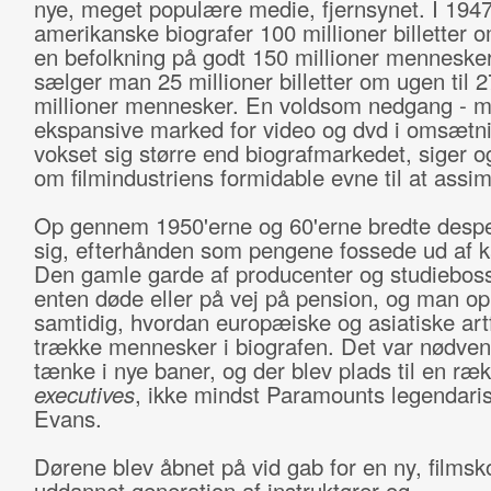
nye, meget populære medie, fjernsynet. I 1947
amerikanske biografer 100 millioner billetter o
en befolkning på godt 150 millioner mennesker
sælger man 25 millioner billetter om ugen til 
millioner mennesker. En voldsom nedgang - m
ekspansive marked for video og dvd i omsætn
vokset sig større end biografmarkedet, siger 
om filmindustriens formidable evne til at assimi
Op gennem 1950'erne og 60'erne bredte despe
sig, efterhånden som pengene fossede ud af 
Den gamle garde af producenter og studieboss
enten døde eller på vej på pension, og man o
samtidig, hvordan europæiske og asiatiske art
trække mennesker i biografen. Det var nødvend
tænke i nye baner, og der blev plads til en ræ
executives
, ikke mindst Paramounts legendari
Evans.
Dørene blev åbnet på vid gab for en ny, filmsk
uddannet generation af instruktører og