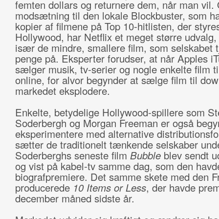
femten dollars og returnere dem, når man vil. 
modsætning til den lokale Blockbuster, som 
kopier af filmene på Top 10-hitlisten, der styre
Hollywood, har Netflix et meget større udvalg,
især de mindre, smallere film, som selskabet t
penge på. Eksperter forudser, at når Apples iT
sælger musik, tv-serier og nogle enkelte film t
online, for alvor begynder at sælge film til dow
markedet eksplodere.
Enkelte, betydelige Hollywood-spillere som S
Soderbergh og Morgan Freeman er også begyn
eksperimentere med alternative distributionsfo
sætter de traditionelt tænkende selskaber und
Soderberghs seneste film
Bubble
blev sendt u
og vist på kabel-tv samme dag, som den havd
biografpremiere. Det samme skete med den F
producerede
10 Items or Less
, der havde prem
december måned sidste år.