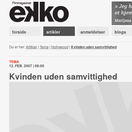
forside
artikler
anmeldelser
blogs
Du er her:
Artikler
|
Tema
|
Hollywood
|
Kvinden uden samvittighed
TEMA
12. FEB. 2007 | 08:00
Kvinden uden samvittighed