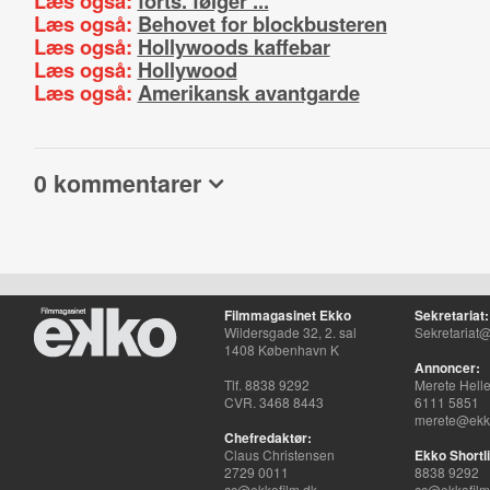
Læs også:
forts. følger ...
Læs også:
Behovet for blockbusteren
Læs også:
Hollywoods kaffebar
Læs også:
Hollywood
Læs også:
Amerikansk avantgarde
0 kommentarer
Filmmagasinet Ekko
Sekretariat:
Wildersgade 32, 2. sal
Sekretariat@
1408 København K
Annoncer:
Tlf. 8838 9292
Merete Hell
CVR. 3468 8443
6111 5851
merete@ekko
Chefredaktør:
Claus Christensen
Ekko Shortli
2729 0011
8838 9292
cc@ekkofilm.dk
cc@ekkofilm