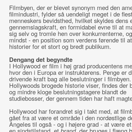
Filmbyen, der er blevet synonym med den am
film­industri, fylder så uendeligt meget i de fles
menneskers bevidsthed, hvilket skyldes dens
gennemslagskraft, en formidabel evne til at m
sig selv og tromle hen over konkurrenterne, og
mindst - en position som verdens førende til at
historier for et stort og bredt publikum.
Dengang det begyndte
I Hollywood er film i høj grad producentens m
hvor den i Europa er instruktørens. Penge er 
drivende kraft bag alle beslutninger i filmbye
Hollywoods brogede historie viser, findes der 
og mindre kloge beslutningstagere blandt de
studiebosser, der gennem tiden har haft magt
Hollywood har forandret sig i takt med, at film
gået fra at være et område i den nordøstlige d
Angeles til også - og i højere grad - at være e
en sindstilstand, et
brand
, der bruges i flæng 