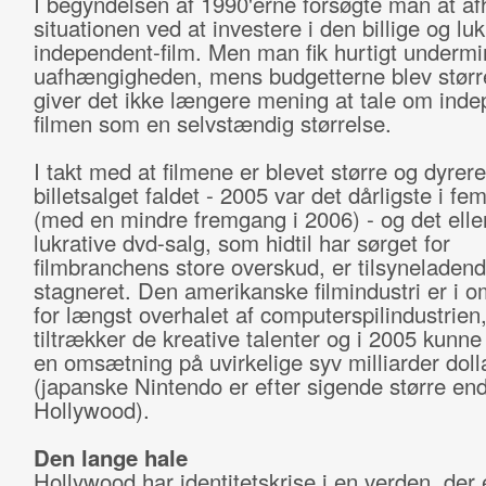
I begyndelsen af 1990'erne forsøgte man at af
situationen ved at investere i den billige og luk
independent-film. Men man fik hurtigt undermi
uafhængigheden, mens budgetterne blev større
giver det ikke længere mening at tale om inde
filmen som en selvstændig størrelse.
I takt med at filmene er blevet større og dyrere
billetsalget faldet - 2005 var det dårligste i fe
(med en mindre fremgang i 2006) - og det elle
lukrative dvd-salg, som hidtil har sørget for
filmbranchens store overskud, er tilsyneladen
stagneret. Den amerikanske filmindustri er i 
for længst overhalet af computerspilindustrien,
tiltrækker de kreative talenter og i 2005 kunn
en omsætning på uvirkelige syv milliarder doll
(japanske Nintendo er efter sigende større en
Hollywood).
Den lange hale
Hollywood har identitetskrise i en verden, der 