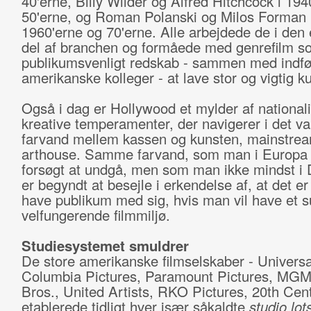
40'erne, Billy Wilder og Alfred Hitchcock i 194
50'erne, og Ro­man Polanski og Milos Forman 
1960'erne og 70'erne. Alle arbej­dede de i den
del af branchen og formåede med genrefilm s
publikumsvenligt redskab - sammen med indfø
amerikanske kolleger - at lave stor og vigtig ku
Også i dag er Hollywood et mylder af nationali
kreative temperamenter, der navigerer i det va
farvand mellem kassen og kunsten, mainstre
arthouse. Samme farvand, som man i Europa i 
forsøgt at undgå, men som man ikke mindst i
er begyndt at besejle i erkendelse af, at det er 
have publikum med sig, hvis man vil have et s
velfungerende filmmiljø.
Studiesystemet smuldrer
De store amerikanske filmselskaber - Universa
Columbia Pictures, Paramount Pictures, MGM
Bros., United Artists, RKO Pictures, 20th Cen
etablerede tidligt hver især såkaldte
studio lot