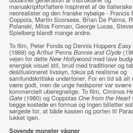
manuskriptforfattere inspireret af de italienske
neorealister og den franske nybølge - Francis 
Coppola, Martin Scorsese, Brian De Palma, 
Polanski, Milos Forman, George Lucas, Steve
Spielberg blandt mange andre.
To film, Peter Fonda og Dennis Hoppers
Easy 
(1969) og Arthur Penns
Bonnie and Clyde
(196
vejen for dette
New Hollywood
med lave budge
energisk visuel stil, brud med traditioner og ta
desillusioneret livssyn, fokus på realisme og
samfundskritiske undertoner. For en tid så alt u
være godt, men de unge hedsporer var svære 
kommercielt uberegnelige. To film, Ciminos
He
Gate
(1980) og Coppolas
One from the Heart
begge kostede en formue og ingen billetter sol
sørgede for, at både kassen og porten til Para
lukket igen.
Sovende monster vågner