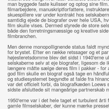
man byggede faste kulisser og optog sine film.
filmarbejdere, manuskriptforfattere, instruktør
skuespillere var under kontrakt hos selskaber
samtidig ejede de biografer over hele USA, hv
film skulle vises. Dermed styrede de store sel
både den forretningsmæssige og kreative side
filmbranchen.
Men denne monopollignende status faldt myn
for brystet. Efter en række retssager og et par
højesteretsdomme blev det sidst i 1940'erne ulo
selskaberne selv at eje biografer, ligesom de i
længere måtte sælge deres film i pakker - for 
god film skulle en biograf også tage en håndful
og studiesystemet begyndte at falde fra hinan
var det officielt forbi, da biografkæden Loews
sidste afsluttede sit mangeårige partnerska
1950'erne var i det hele taget et turbulent årti 
gamle filmselskaber, der kunne mærke presset