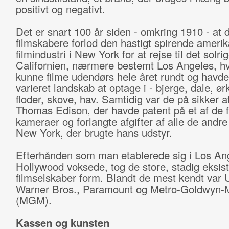
positivt og negativt.
Det er snart 100 år siden - omkring 1910 - at d
filmskabere forlod den hastigt spirende ameri
filmindustri i New York for at rejse til det solri
Californien, nærmere bestemt Los Angeles, h
kunne filme udendørs hele året rundt og havd
varieret landskab at optage i - bjerge, dale, ør
floder, skove, hav. Samtidig var de på sikker a
Thomas Edison, der havde patent på et af de f
kameraer og forlangte afgifter af alle de andre 
New York, der brugte hans udstyr.
Efterhånden som man etablerede sig i Los An
Hollywood voksede, tog de store, stadig eksis
filmselskaber form. Blandt de mest kendt var U
Warner Bros., Paramount og Metro-Goldwyn-
(MGM).
Kassen og kunsten