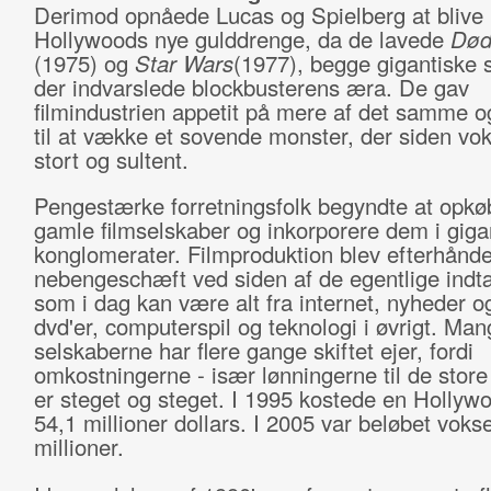
Derimod opnåede Lucas og Spiel­berg at blive
Hollywoods nye gulddrenge, da de lavede
Død
(1975) og
Star Wars
(1977), begge gigantiske 
der indvarslede blockbusterens æra. De gav
filmindustrien appetit på mere af det samme 
til at vække et sovende monster, der siden vo
stort og sultent.
Pengestærke forretningsfolk begyndte at opkø
gamle filmselskaber og inkorporere dem i giga
konglomerater. Filmproduktion blev efterhånd
nebengeschæft ved siden af de egentlige indtæ
som i dag kan være alt fra internet, nyheder og 
dvd'er, computerspil og teknologi i øvrigt. Man
selskaberne har flere gange skiftet ejer, fordi
omkostningerne - især lønningerne til de store 
er steget og steget. I 1995 kostede en Hollywo
54,1 millioner dollars. I 2005 var beløbet vokset
millioner.