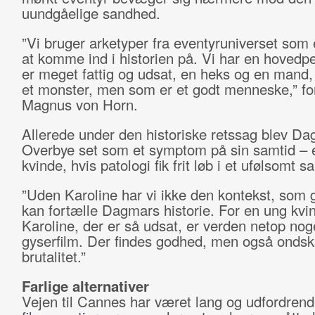
uundgåelige sandhed.
”Vi bruger arketyper fra eventyruniverset so
at komme ind i historien på. Vi har en hovedp
er meget fattig og udsat, en heks og en mand, 
et monster, men som er et godt menneske,” fo
Magnus von Horn.
Allerede under den historiske retssag blev D
Overbye set som et symptom på sin samtid – 
kvinde, hvis patologi fik frit løb i et ufølsomt 
”Uden Karoline har vi ikke den kontekst, som gø
kan fortælle Dagmars historie. For en ung kv
Karoline, der er så udsat, er verden netop nog
gyserfilm. Der findes godhed, men også onds
brutalitet.”
Farlige alternativer
Vejen til Cannes har været lang og udfordren