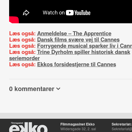
Læs også:
Anmeldelse – The Apprentice
Læs også:
Dansk films svære vej til Cannes
Læs også:
Forrygende musical sparker liv i Can
Læs også:
Trine Dyrholm spiller historisk dansk
seriemorder
Læs også:
Ekkos forsidestjerne til Cannes
0 kommentarer
Filmmagasinet Ekko
Sekretariat:
Wildersgade 32, 2. sal
Sekretariat@