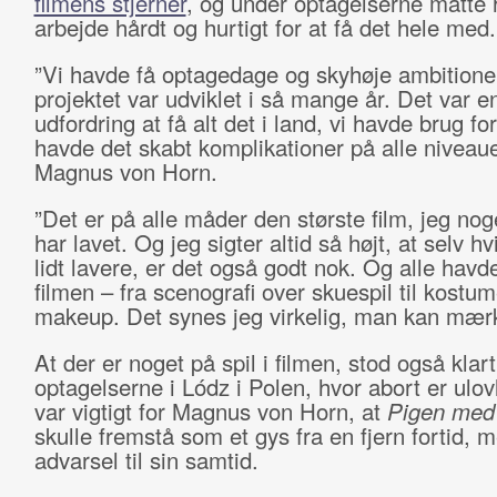
filmens stjerner
, og under optagelserne måtte 
arbejde hårdt og hurtigt for at få det hele med.
”Vi havde få optagedage og skyhøje ambitioner
projektet var udviklet i så mange år. Det var
udfordring at få alt det i land, vi havde brug for
havde det skabt komplikationer på alle niveaue
Magnus von Horn.
”Det er på alle måder den største film, jeg no
har lavet. Og jeg sigter altid så højt, at selv hv
lidt lavere, er det også godt nok. Og alle havde
filmen – fra scenografi over skuespil til kostu
makeup. Det synes jeg virkelig, man kan mær
At der er noget på spil i filmen, stod også klar
optagelserne i Lódz i Polen, hvor abort er ulovl
var vigtigt for Magnus von Horn, at
Pigen med
skulle fremstå som et gys fra en fjern fortid,
advarsel til sin samtid.