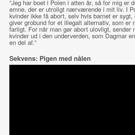
”Jeg har boet i Polen i atten år, så for mig er d
emne, der er utroligt nærværende i mit liv. I P
kvinder ikke få abort, selv hvis barnet er sygt,
giver grobund for et illegalt alternativ, som er
farligt. For når man gør abort ulovligt, sender
kvinder ud i den underverden, som Dagmar e
en del af.”
Sekvens: Pigen med nålen