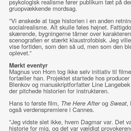
psykologisk realisme fører publikum tæt på de
gruopvækkende mordsag.
”Vi ønskede at tage historien i en anden retni
socialrealisme. Alt skulle føles højnet. Fatti
skærende, bygningerne tårner over karakterer
scenografien er stærkt klaustrofobisk. Jeg vill
vise fortiden, som den så ud, men som den bl
oplevet.”
Mørkt eventyr
Magnus von Horn tog ikke selv initiativ til film
fortæller han. Projektet startede hos produce
Blenkov og manuskriptforfatter Line Langebe
der pitchede historien for instruktøren.
Hans to første film,
The Here After
og
Sweat
,
også verdenspremiere i Cannes.
”Jeg vidste slet ikke, hvem Dagmar var. Det v
historie for mig, og det var vældigt provokeren