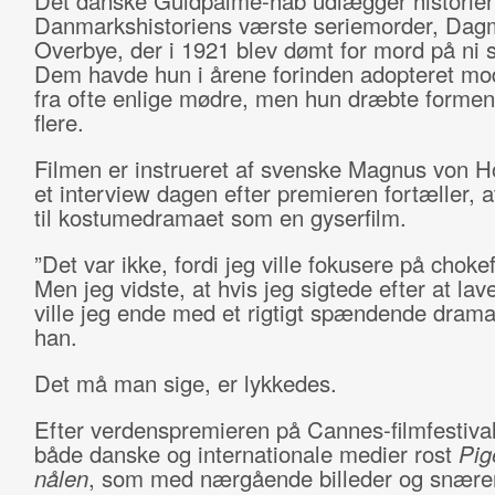
Det danske Guldpalme-håb udlægger historie
Danmarkshistoriens værste seriemorder, Dag
Overbye, der i 1921 blev dømt for mord på ni
Dem havde hun i årene forinden adopteret mod
fra ofte enlige mødre, men hun dræbte forment
flere.
Filmen er instrueret af svenske Magnus von Hor
et interview dagen efter premieren fortæller, a
til kostumedramaet som en gyserfilm.
”Det var ikke, fordi jeg ville fokusere på choke
Men jeg vidste, at hvis jeg sigtede efter at lav
ville jeg ende med et rigtigt spændende drama,
han.
Det må man sige, er lykkedes.
Efter verdenspremieren på Cannes-filmfestiva
både danske og internationale medier rost
Pig
nålen
, som med nærgående billeder og snær