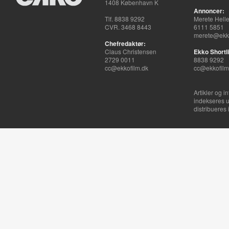
1408 København K
Annoncer:
Tlf. 8838 9292
Merete Hell
CVR. 3468 8443
6111 5851
merete@ekko
Chefredaktør:
Claus Christensen
Ekko Shortli
2729 0011
8838 9292
cc@ekkofilm.dk
cc@ekkofilm
Artikler og i
indekseres u
distribueres