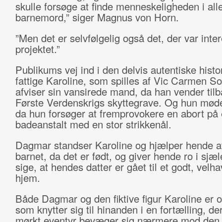
skulle forsøge at finde menneskeligheden i all
barnemord,” siger Magnus von Horn.
”Men det er selvfølgelig også det, der var inte
projektet.”
Publikums vej ind i den delvis autentiske histo
fattige Karoline, som spilles af Vic Carmen S
afviser sin vansirede mand, da han vender tilb
Første Verdenskrigs skyttegrave. Og hun mød
da hun forsøger at fremprovokere en abort på
badeanstalt med en stor strikkenål.
Dagmar standser Karoline og hjælper hende 
barnet, da det er født, og giver hende ro i sjæ
sige, at hendes datter er gået til et godt, velh
hjem.
Både Dagmar og den fiktive figur Karoline er o
som knytter sig til hinanden i en fortælling, de
mørkt eventyr bevæger sig nærmere mod den