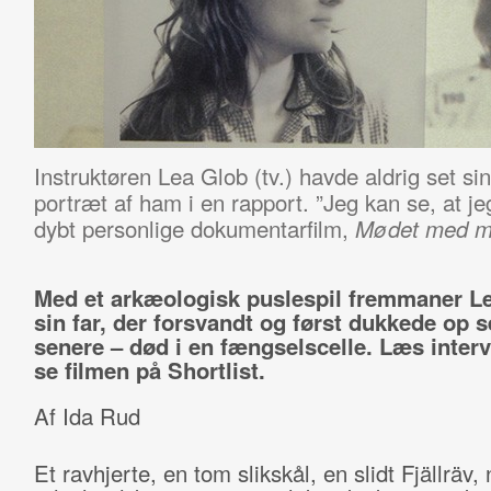
Instruktøren Lea Glob (tv.) havde aldrig set sin 
portræt af ham i en rapport. ”Jeg kan se, at jeg
dybt personlige dokumentarfilm,
Mødet med mi
Med et arkæologisk puslespil fremmaner L
sin far, der forsvandt og først dukkede op s
senere – død i en fængselscelle. Læs inter
se filmen på Shortlist.
Af Ida Rud
Et ravhjerte, en tom slikskål, en slidt Fjällräv