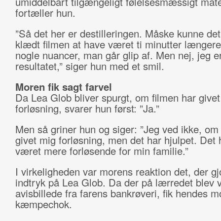
umiddelbart tilgængeligt følelsesmæssigt mate
fortæller hun.
”Så det her er destilleringen. Måske kunne de
klædt filmen at have været ti minutter længere
nogle nuancer, man går glip af. Men nej, jeg er
resultatet,” siger hun med et smil.
Moren fik sagt farvel
Da Lea Glob bliver spurgt, om filmen har give
forløsning, svarer hun først: ”Ja.”
Men så griner hun og siger: ”Jeg ved ikke, om 
givet mig forløsning, men det har hjulpet. Det 
været mere forløsende for min familie.”
I virkeligheden var morens reaktion det, der gj
indtryk på Lea Glob. Da der på lærredet blev vi
avisbillede fra farens bankrøveri, fik hendes m
kæmpechok.