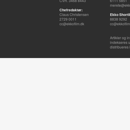
CVR. 3468 8443
6111 5851
merete@ekko
Chefredaktør:
Claus Christensen
Ekko Shortli
2729 0011
8838 9292
cc@ekkofilm.dk
cc@ekkofilm
Artikler og i
indekseres u
distribueres