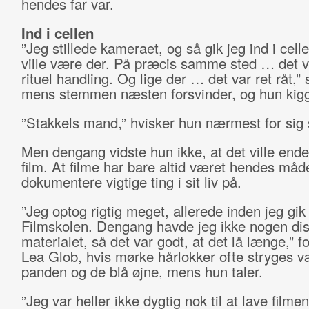
hendes far var.
Ind i cellen
”Jeg stillede kameraet, og så gik jeg ind i cell
ville være der. På præcis samme sted … det v
rituel handling. Og lige der … det var ret råt,” 
mens stemmen næsten forsvinder, og hun kig
”Stakkels mand,” hvisker hun nærmest for sig 
Men dengang vidste hun ikke, at det ville end
film. At filme har bare altid været hendes måd
dokumentere vigtige ting i sit liv på.
”Jeg optog rigtig meget, allerede inden jeg gik
Filmskolen. Dengang havde jeg ikke nogen dist
materialet, så det var godt, at det lå længe,” f
Lea Glob, hvis mørke hårlokker ofte stryges v
panden og de blå øjne, mens hun taler.
”Jeg var heller ikke dygtig nok til at lave filme