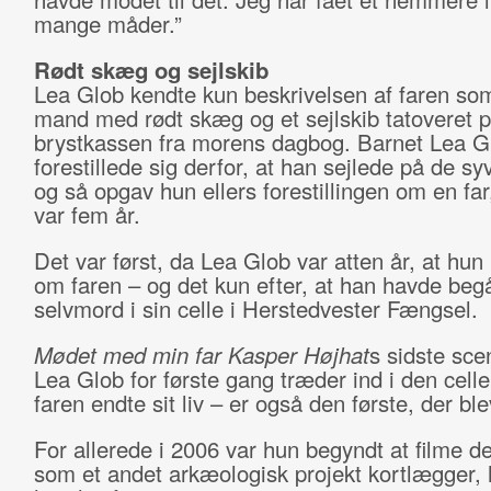
mange måder.”
Rødt skæg og sejlskib
Lea Glob kendte kun beskrivelsen af faren som
mand med rødt skæg og et sejlskib tatoveret 
brystkassen fra morens dagbog. Barnet Lea G
forestillede sig derfor, at han sejlede på de sy
og så opgav hun ellers forestillingen om en far
var fem år.
Det var først, da Lea Glob var atten år, at hun
om faren – og det kun efter, at han havde beg
selvmord i sin celle i Herstedvester Fængsel.
Mødet med min far Kasper Højhat
s sidste sce
Lea Glob for første gang træder ind i den celle
faren endte sit liv – er også den første, der bl
For allerede i 2006 var hun begyndt at filme de
som et andet arkæologisk projekt kortlægger,