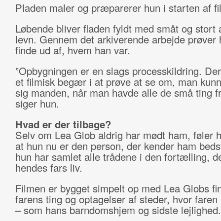
Pladen maler og præparerer hun i starten af f
Løbende bliver fladen fyldt med småt og stort 
levn. Gennem det arkiverende arbejde prøver 
finde ud af, hvem han var.
”Opbygningen er en slags processkildring. Der
et filmisk begær i at prøve at se om, man kunne
sig manden, når man havde alle de små ting f
siger hun.
Hvad er der tilbage?
Selv om Lea Glob aldrig har mødt ham, føler h
at hun nu er den person, der kender ham bedst
hun har samlet alle trådene i den fortælling, d
hendes fars liv.
Filmen er bygget simpelt op med Lea Globs fi
farens ting og optagelser af steder, hvor faren
– som hans barndomshjem og sidste lejlighed.