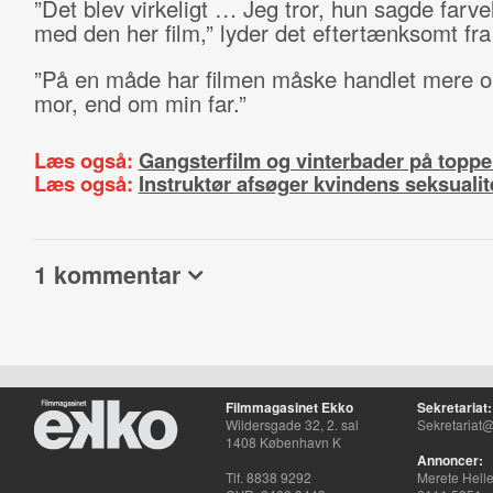
”Det blev virkeligt … Jeg tror, hun sagde farvel 
med den her film,” lyder det eftertænksomt fr
”På en måde har filmen måske handlet mere 
mor, end om min far.”
Læs også:
Gangsterfilm og vinterbader på topp
Læs også:
Instruktør afsøger kvindens seksualit
1 kommentar
Filmmagasinet Ekko
Sekretariat:
Wildersgade 32, 2. sal
Sekretariat@
1408 København K
Annoncer:
Tlf. 8838 9292
Merete Hell