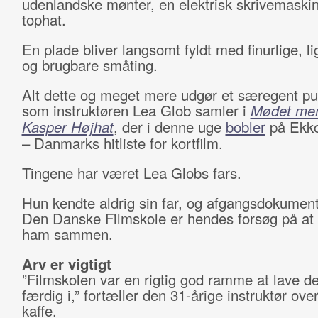
udenlandske mønter, en elektrisk skrivemaski
tophat.
En plade bliver langsomt fyldt med finurlige, l
og brugbare småting.
Alt dette og meget mere udgør et særegent pus
som instruktøren Lea Glob samler i
Mødet men
Kasper Højhat
, der i denne uge
bobler
på Ekko
– Danmarks hitliste for kortfilm.
Tingene har været Lea Globs fars.
Hun kendte aldrig sin far, og afgangsdokument
Den Danske Filmskole er hendes forsøg på at 
ham sammen.
Arv er vigtigt
”Filmskolen var en rigtig god ramme at lave de
færdig i,” fortæller den 31-årige instruktør ove
kaffe.