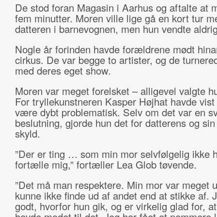
De stod foran Magasin i Aarhus og aftalte at 
fem minutter. Moren ville lige gå en kort tur m
datteren i barnevognen, men hun vendte aldrig
Nogle år forinden havde forældrene mødt hina
cirkus. De var begge to artister, og de turnere
med deres eget show.
Moren var meget forelsket – alligevel valgte h
For tryllekunstneren Kasper Højhat havde vist 
være dybt problematisk. Selv om det var en s
beslutning, gjorde hun det for datterens og si
skyld.
”Der er ting … som min mor selvfølgelig ikke ha
fortælle mig,” fortæller Lea Glob tøvende.
”Det må man respektere. Min mor var meget u
kunne ikke finde ud af andet end at stikke af. J
godt, hvorfor hun gik, og er virkelig glad for, a
havde modet til det. Jeg har fået et nemmere l