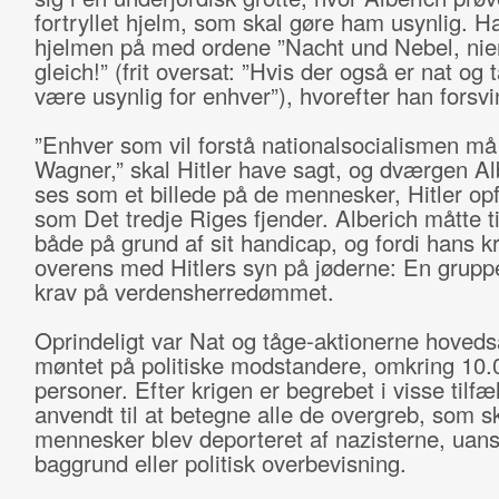
fortryllet hjelm, som skal gøre ham usynlig. H
hjelmen på med ordene ”Nacht und Nebel, ni
gleich!” (frit oversat: ”Hvis der også er nat og t
være usynlig for enhver”), hvorefter han forsvi
”Enhver som vil forstå nationalsocialismen må 
Wagner,” skal Hitler have sagt, og dværgen Al
ses som et billede på de mennesker, Hitler op
som Det tredje Riges fjender. Alberich måtte ti
både på grund af sit handicap, og fordi hans k
overens med Hitlers syn på jøderne: En grupp
krav på verdensherredømmet.
Oprindeligt var Nat og tåge-aktionerne hoveds
møntet på politiske modstandere, omkring 10.
personer. Efter krigen er begrebet i visse tilfæ
anvendt til at betegne alle de overgreb, som s
mennesker blev deporteret af nazisterne, uans
baggrund eller politisk overbevisning.