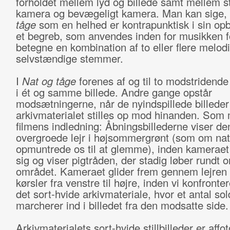
forholdet mellem lyd og billede samt mellem st
kamera og bevægeligt kamera. Man kan sige,
tåge
som en helhed er kontrapunktisk i sin op
et begreb, som anvendes inden for musikken f
betegne en kombination af to eller flere melod
selvstændige stemmer.
I
Nat og tåge
forenes af og til to modstridend
i ét og samme billede. Andre gange opstår
modsætningerne, når de nyindspillede billeder
arkivmaterialet stilles op mod hinanden. Som
filmens indledning: Åbningsbillederne viser de
overgroede lejr i højsommergrønt (som om nat
opmuntrede os til at glemme), inden kamerae
sig og viser pigtråden, der stadig løber rundt 
området. Kameraet glider frem gennem lejren 
kørsler fra venstre til højre, inden vi konfront
det sort-hvide arkivmateriale, hvor et antal sol
marcherer ind i billedet fra den modsatte side.
Arkivmaterialets sort-hvide stillbilleder er affo