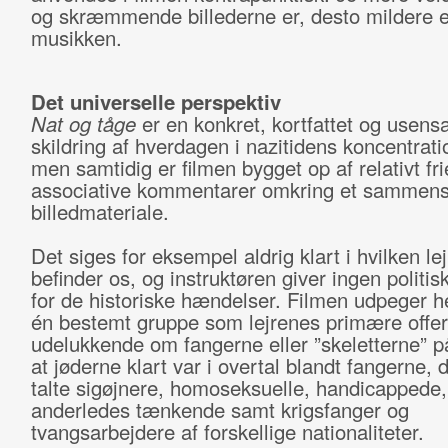
og skræmmende billederne er, desto mildere e
musikken.
Det universelle perspektiv
Nat og tåge
er en konkret, kortfattet og usensa
skildring af hverdagen i nazitidens koncentrati
men samtidig er filmen bygget op af relativt fri
associative kommentarer omkring et sammens
billedmateriale.
Det siges for eksempel aldrig klart i hvilken lejr
befinder os, og instruktøren giver ingen politi
for de historiske hændelser. Filmen udpeger he
én bestemt gruppe som lejrenes primære offer.
udelukkende om fangerne eller ”skeletterne” på
at jøderne klart var i overtal blandt fangerne, 
talte sigøjnere, homoseksuelle, handicappede,
anderledes tænkende samt krigsfanger og
tvangsarbejdere af forskellige nationaliteter.