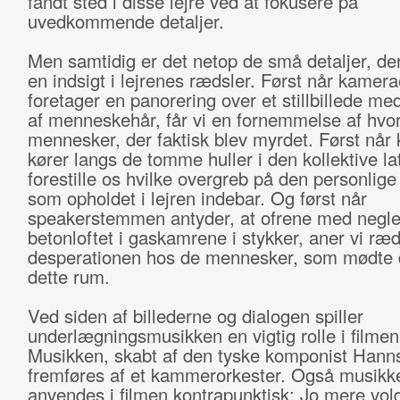
fandt sted i disse lejre ved at fokusere på
uvedkommende detaljer.
Men samtidig er det netop de små detaljer, der
en indsigt i lejrenes rædsler. Først når kamera
foretager en panorering over et stillbillede med
af menneskehår, får vi en fornemmelse af hv
mennesker, der faktisk blev myrdet. Først når
kører langs de tomme huller i den kollektive lat
forestille os hvilke overgreb på den personlige 
som opholdet i lejren indebar. Og først når
speakerstemmen antyder, at ofrene med negle
betonloftet i gaskamrene i stykker, aner vi ræ
desperationen hos de mennesker, som mødte 
dette rum.
Ved siden af billederne og dialogen spiller
underlægningsmusikken en vigtig rolle i filmen
Musikken, skabt af den tyske komponist Hanns
fremføres af et kammerorkester. Også musikk
anvendes i filmen kontrapunktisk: Jo mere v