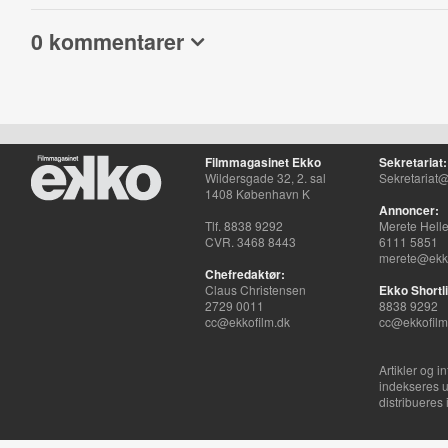
0 kommentarer
Filmmagasinet Ekko
Sekretariat:
Wildersgade 32, 2. sal
Sekretariat@
1408 København K
Annoncer:
Tlf. 8838 9292
Merete Hell
CVR. 3468 8443
6111 5851
merete@ekko
Chefredaktør:
Claus Christensen
Ekko Shortli
2729 0011
8838 9292
cc@ekkofilm.dk
cc@ekkofilm
Artikler og i
indekseres u
distribueres