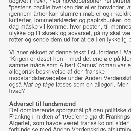
udgivet i 1947, hvor hovedpersonen reflekterer
”pestens bacille hverken dør eller forsvinder, a
igennem årtier kan slumre i møbler og i kældr
kufferter, lommetørklæder og papirsbunker, og
dag måske vil komme, hvor pesten, til menne
ulykke og til skræk og advarsel, på ny skal væ
rotter og sende dem ud for at dø i en lykkelig b
Vi aner ekkoet af denne tekst i slutordene i
Na
”Krigen er døset hen – med det ene øje på kl
samme måde som Albert Camus’ roman var e
allegorisk beskrivelse af den franske
modstandsbevægelse under Anden Verdenskri
også
Nat og tåge
læses som en allegori. Men 
hvad?
Advarsel til landsmænd
Det dominerende spørgsmål på den politiske d
Frankrig i midten af 1950’erne gjaldt Frankrigs 
Algeriet, som havde været fransk koloni siden 
forbindelse med Anden Verdenskrigs afslutnin