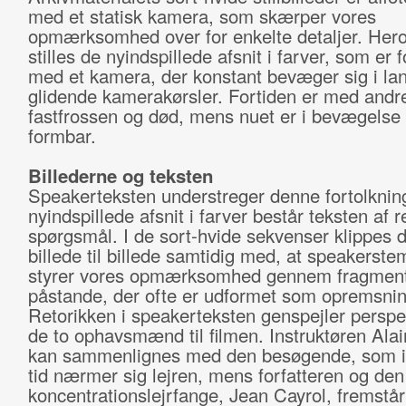
med et statisk kamera, som skærper vores
opmærksomhed over for enkelte detaljer. Hero
stilles de nyindspillede afsnit i farver, som er 
med et kamera, der konstant bevæger sig i l
glidende kamerakørsler. Fortiden er med andr
fastfrossen og død, mens nuet er i bevægelse 
formbar.
Billederne og teksten
Speakerteksten understreger denne fortolkning
nyindspillede afsnit i farver består teksten af r
spørgsmål. I de sort-hvide sekvenser klippes d
billede til billede samtidig med, at speakerst
styrer vores opmærksomhed gennem fragment
påstande, der ofte er udformet som opremsnin
Retorikken i speakerteksten genspejler perspe
de to ophavsmænd til filmen. Instruktøren Ala
kan sammenlignes med den besøgende, som 
tid nærmer sig lejren, mens forfatteren og den 
koncentrationslejrfange, Jean Cayrol, fremstå