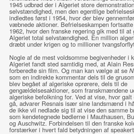
1945 udbrød der i Algeriet store demonstration
selvstændighed, men den egentlige befrielse
indledtes først i 1954, hvor der blev gennemfør
væbnede aktioner. Befrielseskampen fortsatte 
1962, hvor den franske regering gik med til at 
Algeriet total selvstændighed. En million alger
dræbt under krigen og to millioner tvangsforflyt
Nogle af de mest voldsomme begivenheder i 
Algeriet fandt sted samtidig med, at Alain Res
forberedte sin film. Og man kan vælge at se
N
som en indirekte kommentar dels til de gruso
blev begået af algeriske oprørere, dels til de
gengældelsesaktioner, som franskmændene u
algeriske befolkning for. Ved at vise, hvor galt
gå, advarer Resnais især sine landsmænd i h
de ikke vil nedlade sig til at vise den samme br
som kendetegnede bødlerne i Mauthausen, B
og Auschwitz. Forbindelsen til den franske ko
forstærker i hvert fald betydningen af speaker