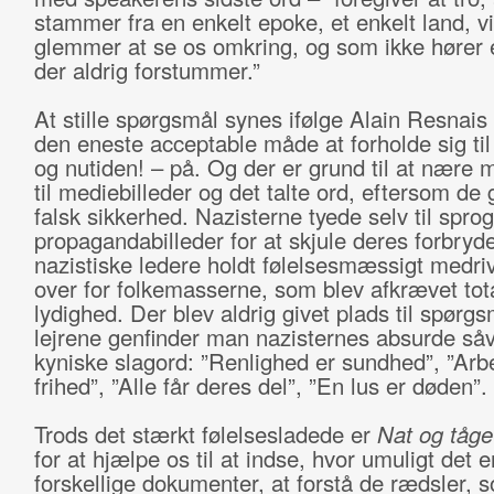
stammer fra en enkelt epoke, et enkelt land, vi
glemmer at se os omkring, og som ikke hører e
der aldrig forstummer.”
At stille spørgsmål synes ifølge Alain Resnais
den eneste acceptable måde at forholde sig til 
og nutiden! – på. Og der er grund til at nære 
til mediebilleder og det talte ord, eftersom de 
falsk sikkerhed. Nazisterne tyede selv til spro
propagandabilleder for at skjule deres forbryd
nazistiske ledere holdt følelsesmæssigt medri
over for folkemasserne, som blev afkrævet tot
lydighed. Der blev aldrig givet plads til spørgs
lejrene genfinder man nazisternes absurde så
kyniske slagord: ”Renlighed er sundhed”, ”Arb
frihed”, ”Alle får deres del”, ”En lus er døden”.
Trods det stærkt følelsesladede er
Nat og tåge
for at hjælpe os til at indse, hvor umuligt det e
forskellige dokumenter, at forstå de rædsler, 