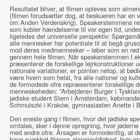
Resultatet bliver, at filmen opleves som almen
(filmen forudsætter dog, at beskueren har en v
om Anden Verdenskrig). Speakerstemmens ref
som kobler hændelserne til vor egen tid, unde
ligeledes det universelle perspektiv: Spørgsm
alle mennesker har potentiale til at begå gru
mod deres medmennesker – løber som en rød 
gennem hele filmen. Når speakerstemmen f.ek
præsenterer de forskellige lejrkonstruktioner u
nationale variationer, er pointen netop, at bød
være hvem som helst, fra alle nationer og kult
de formodede ofre repræsenterer forskellige d
menneskeheden: ”Arbejderen Burger i Tysklan
jødiske student Stern i Amsterdam, købmande
Schmulszki i Kraków, gymnasiasten Anette i 
Den eneste gang i filmen, hvor det jødiske spec
omtales, sker i denne opregning, hvor jøderne l
med andre ofre. Årsagen er formodentlig, at de
have svækket filmens almengyldighed, hvis m