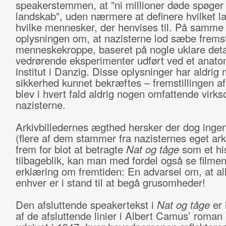
speakerstemmen, at ”ni millioner døde spøger 
landskab”, uden nærmere at definere hvilket l
hvilke mennesker, der henvises til. På samme
oplysningen om, at nazisterne lod sæbe fremsti
menneskekroppe, baseret på nogle uklare deta
vedrørende eksperimenter udført ved et anato
institut i Danzig. Disse oplysninger har aldrig
sikkerhed kunnet bekræftes – fremstillingen 
blev i hvert fald aldrig nogen omfattende virk
nazisterne.
Arkivbilledernes ægthed hersker der dog ingen
(flere af dem stammer fra nazisternes eget ark
frem for blot at betragte
Nat og tåge
som et his
tilbageblik, kan man med fordel også se filme
erklæring om fremtiden: En advarsel om, at al
enhver er i stand til at begå grusomheder!
Den afsluttende speakertekst i
Nat og tåge
er 
af de afsluttende linier i Albert Camus’ roman