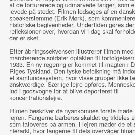
af de torturerede og udmarvede fanger, som 
levede på stedet. Filmen ledsages af en dansk
speakerstemme (Erik Mørk), som kommentere
historiske begivenheder. Undertiden gøres der
refleksioner over, hvordan vi i dag skal forholde
der er sket.
Efter åbningssekvensen illustrerer filmen med 
marcherende soldater optakten til forfølgelsern
1933. En ny regering er kommet til magten i D
Riges Tyskland. Den tyske befolkning må indor
et samfundssystem, hvor visse grupper ikke l
ønskværdige. Særlige lejre opføres. Menneske
ind i godsvogne for at blive deporteret til
koncentrationslejre.
Filmen beskriver de nyankomnes første møde
lejren. Fangerne barberes skaldet og tildeles 
som tatoveres på armen. I lejren møder de et 
hierarki, hvor fangerne til dels overvåger hina