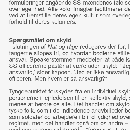
formuleringer angående SS-mændenes følelse
overlegenhed. Alle kolonimagter legitimerer de
ved at fremstille deres egen kultur som overle
forhold til deres koloniers.
Spørgsmålet om skyld
I slutningen af
Nat og tåge
redegøres der for, 
fangerne slippes fri, og hvordan bødlerne stilles
ansvar. Speakerstemmen meddeler, at både k
SS-officererne påstår at være uden skyld: ”’Je
ansvarlig,’ siger kapoen. ’Jeg er ikke ansvarlig,
officeren. Men hvem er så ansvarlig?”
Tyngdepunktet forskydes fra en individuel skyl
personerne i lejrledelsen til en kollektiv skyld
menes at berøre os alle. Det handler om skyld
tyske folk, som i de indledende arkivbilleder b
som soldater og arbejdere i blind lydighed over
regimet, men det handler også om os andre – v
med speakerens sidste ord – ”foregiver at tro, a