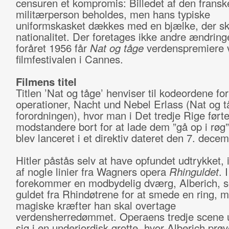
censuren et kompromis: Billedet af den fransk
militærperson beholdes, men hans typiske
uniformskasket dækkes med en bjælke, der sk
nationalitet. Der foretages ikke andre ændringe
foråret 1956 får
Nat og tåge
verdenspremiere 
filmfestivalen i Cannes.
Filmens titel
Titlen ’Nat og tåge’ henviser til kodeordene fo
operationer, Nacht und Nebel Erlass (Nat og t
forordningen), hvor man i Det tredje Rige førte
modstandere bort for at lade dem ”gå op i røg
blev lanceret i et direktiv dateret den 7. dece
Hitler påstås selv at have opfundet udtrykket, 
af nogle linier fra Wagners opera
Rhinguldet
. 
forekommer en modbydelig dværg, Alberich, s
guldet fra Rhindøtrene for at smede en ring, m
magiske kræfter han skal overtage
verdensherredømmet. Operaens tredje scene u
sig i en underjordisk grotte, hvor Alberich prø