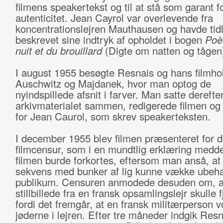
filmens speakertekst og til at stå som garant f
autenticitet. Jean Cayrol var overlevende fra
koncentrationslejren Mauthausen og havde tidl
beskrevet sine indtryk af opholdet i bogen
Poè
nuit et du brouillard
(Digte om natten og tågen)
I august 1955 besøgte Resnais og hans filmhol
Auschwitz og Majdanek, hvor man optog de
nyindspillede afsnit i farver. Man satte derefte
arkivmaterialet sammen, redigerede filmen og 
for Jean Caurol, som skrev speakerteksten.
I december 1955 blev filmen præsenteret for d
filmcensur, som i en mundtlig erklæring medde
filmen burde forkortes, eftersom man anså, at
sekvens med bunker af lig kunne vække ubeh
publikum. Censuren anmodede desuden om, a
stillbillede fra en fransk opsamlingslejr skulle 
fordi det fremgår, at en fransk militærperson v
jøderne i lejren. Efter tre måneder indgik Res