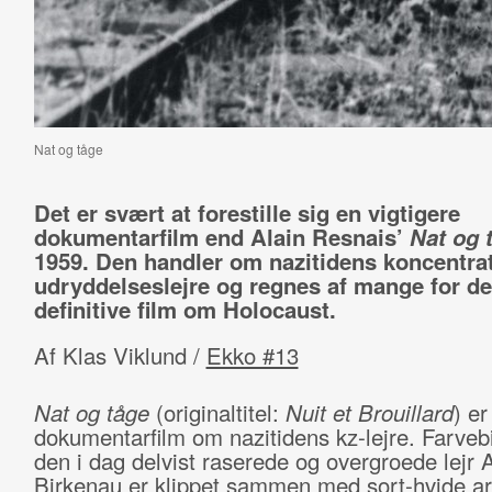
Nat og tåge
Det er svært at forestille sig en vigtigere
dokumentarfilm end Alain Resnais’
Nat og 
1959. Den handler om nazitidens koncentra
udryddelseslejre og regnes af mange for d
definitive film om Holocaust.
Af Klas Viklund /
Ekko #13
Nat og tåge
(originaltitel:
Nuit et Brouillard
) er
dokumentarfilm om nazitidens kz-lejre. Farvebi
den i dag delvist raserede og overgroede lejr 
Birkenau er klippet sammen med sort-hvide ark