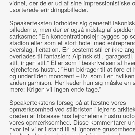
vidnet, der deler ud af sine impressionistiske 
usorterede erindringsbilleder.
Speakerteksten forholder sig generelt lakonisk 
billederne, men der er også indslag af spidde
sarkasme: ”En koncentrationslejr bygges op s
stadion eller som et stort hotel med entreprenø
overslag, licitation. En bestemt stil er ikke ang
overlades til fantasien: Alpinsk stil, garagestil
stil, ingen stil.” Eller som i beskrivelsen af hv
lejrchefens hustru: ”Hun bidrager til at føre et 
og undertiden mondænt – liv, som i en hvilken
anden garnison. Her keder hun sig måske en 
mere: Krigen vil ingen ende tage.”
Speakertekstens forsøg på at fæstne vores
opmærksomhed ved stilbristen i lejrens arkitekt
graden af tristesse hos lejrchefens hustru udfo
vores opmærksomhed. Disse kommentarer und
hvor let vi er i stand til at ignorere grusomhe