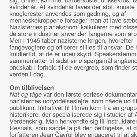
kvindehår. Af kvindehår laves der stof, knuste
knoglerester anvendes som gødning, og af
menneskekroppene forsøger man at lave sæb
Nazisternes planøkonomi kalkulerer med disse 
de store industrier anvender fangerne som arb
Men i 1945 taber nazisterne krigen, hvorefter
fangevogtere og officerer stilles til ansvar. D
imidlertid, at de er uden skyld. Speakerstem
sammenfatter til sidst sine spørgsmål angåend
ondskab i forhold til de overgreb, som finder st
verden i dag.
Om tilblivelsen
Nat og tåge
var den første seriøse dokumenta
nazisternes udryddelseslejre, som nåede ud til
publikum. Initiativet til filmen kom fra en grup
historikere, der specialiserede sig i studier af
Verdenskrig. Man henvendte sig til instruktøre
Resnais, som sagde ja på den betingelse, at d
forfatteren Jean Cayrol blev engageret til at sk