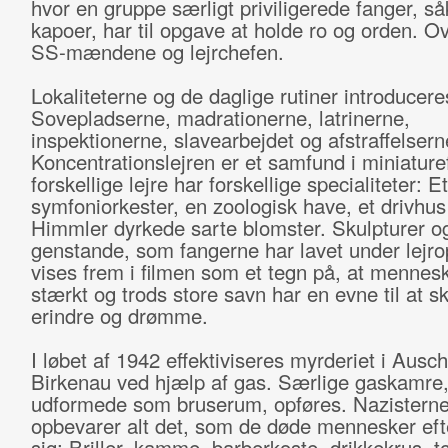
hvor en gruppe særligt priviligerede fanger, så
kapoer, har til opgave at holde ro og orden. O
SS-mændene og lejrchefen.
Lokaliteterne og de daglige rutiner introducere
Sovepladserne, madrationerne, latrinerne,
inspektionerne, slavearbejdet og afstraffelsern
Koncentrationslejren er et samfund i miniature
forskellige lejre har forskellige specialiteter: Et
symfoniorkester, en zoologisk have, et drivhus
Himmler dyrkede sarte blomster. Skulpturer o
genstande, som fangerne har lavet under lejro
vises frem i filmen som et tegn på, at mennesk
stærkt og trods store savn har en evne til at s
erindre og drømme.
I løbet af 1942 effektiviseres myrderiet i Ausch
Birkenau ved hjælp af gas. Særlige gaskamre
udformede som bruserum, opføres. Nazistern
opbevarer alt det, som de døde mennesker eft
sig: Briller, kamme, barberkoste, drikkekrus, t