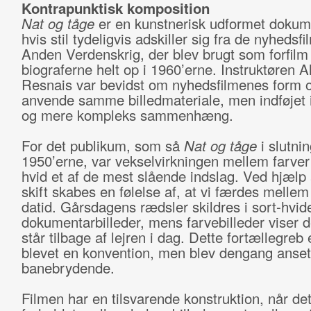
Kontrapunktisk komposition
Nat og tåge
er en kunstnerisk udformet dokume
hvis stil tydeligvis adskiller sig fra de nyhedsf
Anden Verdenskrig, der blev brugt som forfilm 
biograferne helt op i 1960’erne. Instruktøren A
Resnais var bevidst om nyhedsfilmenes form o
anvende samme billedmateriale, men indføjet i
og mere kompleks sammenhæng.
For det publikum, som så
Nat og tåge
i slutni
1950’erne, var vekselvirkningen mellem farver
hvid et af de mest slående indslag. Ved hjælp 
skift skabes en følelse af, at vi færdes mellem
datid. Gårsdagens rædsler skildres i sort-hvid
dokumentarbilleder, mens farvebilleder viser 
står tilbage af lejren i dag. Dette fortællegreb
blevet en konvention, men blev dengang anse
banebrydende.
Filmen har en tilsvarende konstruktion, når de