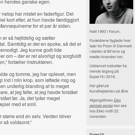
rien hendes ganske egen.
 netop har mistet en faderfigur. Det
 kort efter, at hun havde færdiggjort
Mannequinerne
for et par år siden.
Født 1993 i Farum.
en er så højtidelig og sætter
Forældrene flygtede hver
l. Samtidig er det en epoke, så det er
især fra Polen til Danmark
 vemodigt. Jeg kunne godt lide
i starten af 80’erne og
r om – der er ret alvorligt og sorgfuldt
mødte hinanden her.
n,” fortæller instruktøren.
Uddannet instruktør fra
niende årgang på
fulde og tomme, jeg har oplevet, men
Super16 i 2018.
 ind i min krop, som løftede mig og
 en underlig blanding af to meget
Har gået på
Kunsthøjskolen på Ærø.
re, at jeg følte, at jeg havde forstået
stået før. Ja, det lyder meget
Afgangsfilmen
Den
epiel med et smil.
geniale epoke
kan ses
hos Ekko indtil 22.
er større end én selv. Verden bliver
november.
er så voldsomt.”
Super16