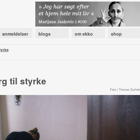
anmeldelser
blogs
om ekko
shop
styrke
g til styrke
Foto | Thomas Dyrhol