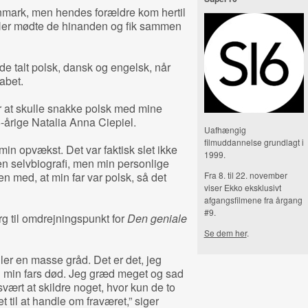
anmark, men hendes forældre kom hertil
. Her mødte de hinanden og fik sammen
de talt polsk, dansk og engelsk, når
abet.
er at skulle snakke polsk med mine
5-årige Natalia Anna Ciepiel.
Uafhængig
filmuddannelse grundlagt i
min opvækst. Det var faktisk slet ikke
1999.
en selvbiografi, men min personlige
 med, at min far var polsk, så det
Fra 8. til 22. november
viser Ekko eksklusivt
afgangsfilmene fra årgang
#9.
rg til omdrejningspunkt for
Den geniale
Se dem her
.
ler en masse gråd. Det er det, jeg
g min fars død. Jeg græd meget og sad
vært at skildre noget, hvor kun de to
et til at handle om fraværet,” siger