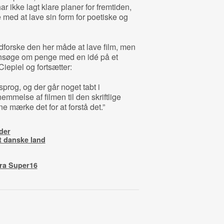
har ikke lagt klare planer for fremtiden,
med at lave sin form for poetiske og
 udforske den her måde at lave film, men
ansøge om penge med en idé på et
Ciepiel og fortsætter:
sprog, og der går noget tabt i
nemmelse af filmen til den skriftlige
e mærke det for at forstå det.”
der
t danske land
fra Super16