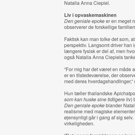
Natalia Anna Ciepiel.
Liv i opvaskemaskinen
Den geniale epoke
er en meget rol
observerer de forskellige famili
Faktisk kan man tolke det som, at
perspektiv. Langsomt driver han
længere fysisk er del af, men hvo
også Natalia Anna Ciepiels tanke
”For mig har det været en måde at 
er en tilstedeværelse, der observe
med deres hverdagshandlinger,” s
Hun tæller thailandske Apichatp
som kan huske sine tidligere liv
) 
Den geniale epoke
blander Natal
realisme med magiske elementer
øjensynligt går i gang af sig selv
virkeligheden.