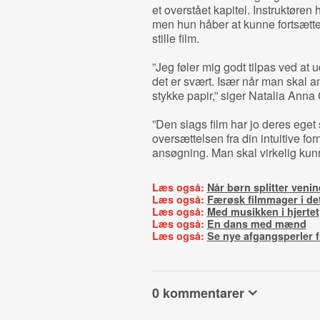
et overstået kapitel. Instruktøren 
men hun håber at kunne fortsætte 
stille film.
”Jeg føler mig godt tilpas ved at
det er svært. Især når man skal 
stykke papir,” siger Natalia Anna 
”Den slags film har jo deres eget 
oversættelsen fra din intuitive for
ansøgning. Man skal virkelig kunn
Læs også:
Når børn splitter venin
Læs også:
Færøsk filmmager i de
Læs også:
Med musikken i hjertet
Læs også:
En dans med mænd
Læs også:
Se nye afgangsperler 
0 kommentarer