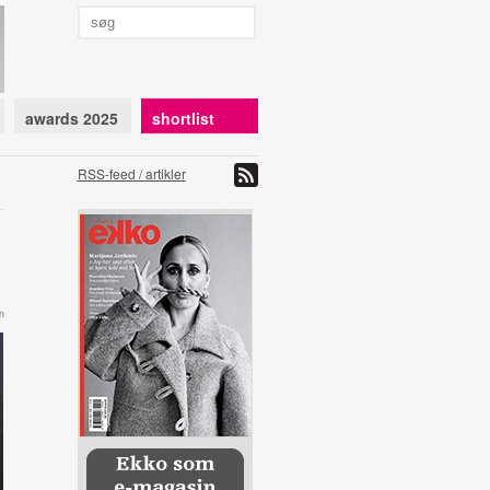
awards 2025
shortlist
RSS-feed / artikler
m