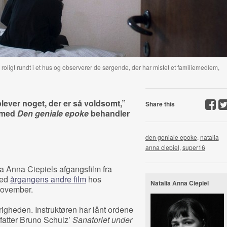
oligt rundt i et hus og observerer de sørgende, der har mistet et familiemedlem,
plever noget, der er så voldsomt,”
Share this
r med
Den geniale epoke
behandler
den geniale epoke
,
natalia
anna ciepiel
,
super16
a Anna Ciepiels afgangsfilm fra
med
årgangens andre film
hos
Natalia Anna Ciepiel
november.
righeden. Instruktøren har lånt ordene
orfatter Bruno Schulz’
Sanatoriet under