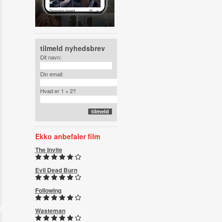
tilmeld nyhedsbrev
Dit navn:
Din email:
Hvad er 1 + 2?
Ekko anbefaler film
The Invite
Evil Dead Burn
Following
Wasteman