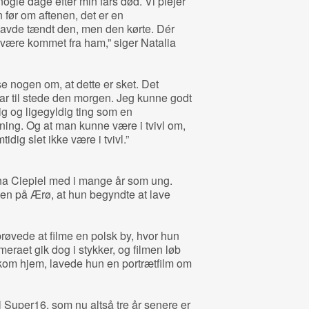
gle dage efter min fars død. Vi plejer
før om aftenen, det er en
 havde tændt den, men den kørte. Dér
e være kommet fra ham,” siger Natalia
e nogen om, at dette er sket. Det
var til stede den morgen. Jeg kunne godt
ig og ligegyldig ting som en
ning. Og at man kunne være i tvivl om,
idig slet ikke være i tvivl.”
nna Ciepiel med i mange år som ung.
len på Ærø, at hun begyndte at lave
øvede at filme en polsk by, hvor hun
ameraet gik dog i stykker, og filmen løb
 kom hjem, lavede hun en portrætfilm om
 Super16, som nu altså tre år senere er