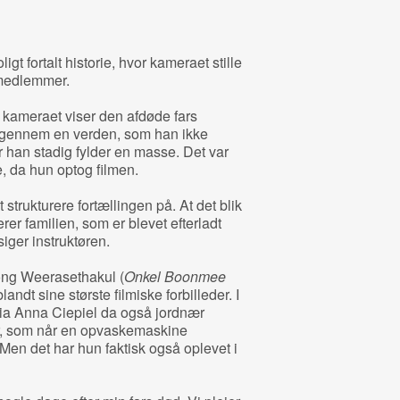
igt fortalt historie, hvor kameraet stille
emedlemmer.
 kameraet viser den afdøde fars
 igennem en verden, som han ikke
r han stadig fylder en masse. Det var
, da hun optog filmen.
strukturere fortællingen på. At det blik
rer familien, som er blevet efterladt
iger instruktøren.
ong Weerasethakul (
Onkel Boonmee
blandt sine største filmiske forbilleder. I
ia Anna Ciepiel da også jordnær
, som når en opvaskemaskine
. Men det har hun faktisk også oplevet i