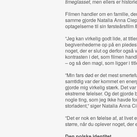
timeglasset
, men ellers er histo
Filmen handler om en familie, der
samme gjorde Natalia Anna Ciepiel
optagelserne til sin førsteårsfilm
”Jeg kan virkelig godt lide, at titl
begivenhederne op på en piedesta
noget, der er slut og derfor også
kontrasten i det, som filmen handle
– og så den magi, som ligger i title
”Min fars død er det mest smerte
samtidig var der kommet en energi
gjorde mig virkelig stærk. Det var
ekstreme følelser. Og det gjorde ba
nogle ting, som jeg ikke havde for
storladent,” siger Natalia Anna Ci
”Det er nok en følelse af, at livet 
større, når du oplever noget, der 
Den polske identitet