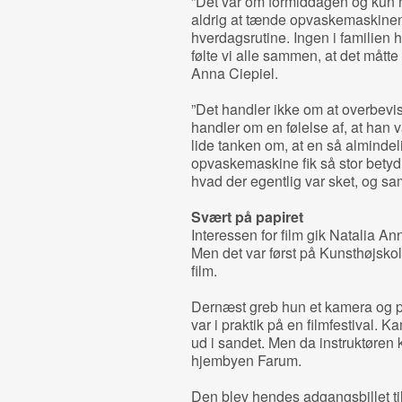
”Det var om formiddagen og kun no
aldrig at tænde opvaskemaskinen 
hverdagsrutine. Ingen i familien
følte vi alle sammen, at det mått
Anna Ciepiel.
”Det handler ikke om at overbevis
handler om en følelse af, at han 
lide tanken om, at en så almindel
opvaskemaskine fik så stor betyd
hvad der egentlig var sket, og samt
Svært på papiret
Interessen for film gik Natalia A
Men det var først på Kunsthøjsko
film.
Dernæst greb hun et kamera og pr
var i praktik på en filmfestival. K
ud i sandet. Men da instruktøren
hjembyen Farum.
Den blev hendes adgangsbillet til