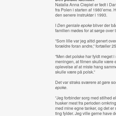
Natalia Anna Ciepiel er født i D
fra Polen i starten af 1980’erne
den senere instruktør i 1993.
I
Den geniale epoke
bliver der bå
familien mødes for at sørge over t
”Som lille var jeg altid genert ov
forældre foran andre,” fortæller 2
”Men det polske har fyldt meget i 
meningen, at filmen skulle være 
oplevelse af at miste hang sammen
skulle være på polsk.”
Det var straks sværere at gøre so
epoke
.
”Jeg forbinder sorg med stilhed el
husker mest fra perioden omkrin
med mine egne tanker, og det er s
ting fylder. Jeg ville gerne have d