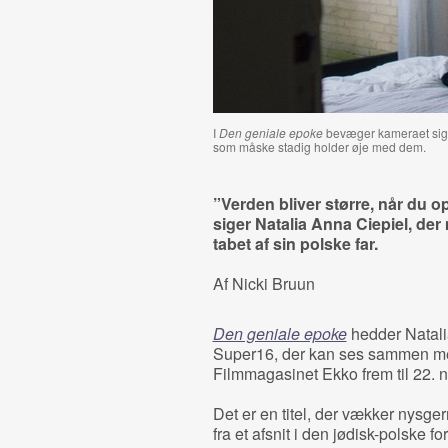
I
Den geniale epoke
bevæger kameraet sig r
som måske stadig holder øje med dem.
”Verden bliver større, når du o
siger Natalia Anna Ciepiel, de
tabet af sin polske far.
Af Nicki Bruun
Den geniale epoke
hedder Natali
Super16, der kan ses sammen 
Filmmagasinet Ekko frem til 22. 
Det er en titel, der vækker nysger
fra et afsnit i den jødisk-polske f