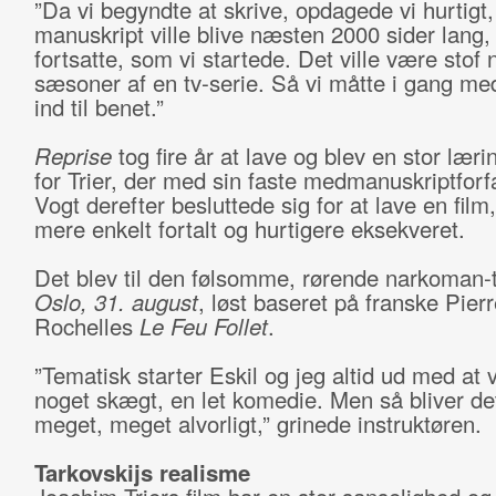
”Da vi begyndte at skrive, opdagede vi hurtigt,
manuskript ville blive næsten 2000 sider lang, 
fortsatte, som vi startede. Det ville være stof n
sæsoner af en tv-serie. Så vi måtte i gang me
ind til benet.”
Reprise
tog fire år at lave og blev en stor lær
for Trier, der med sin faste medmanuskriptforfa
Vogt derefter besluttede sig for at lave en film
mere enkelt fortalt og hurtigere eksekveret.
Det blev til den følsomme, rørende narkoman-
Oslo, 31. august
, løst baseret på franske Pier
Rochelles
Le Feu Follet
.
”Tematisk starter Eskil og jeg altid ud med at v
noget skægt, en let komedie. Men så bliver det
meget, meget alvorligt,” grinede instruktøren.
Tarkovskijs realisme