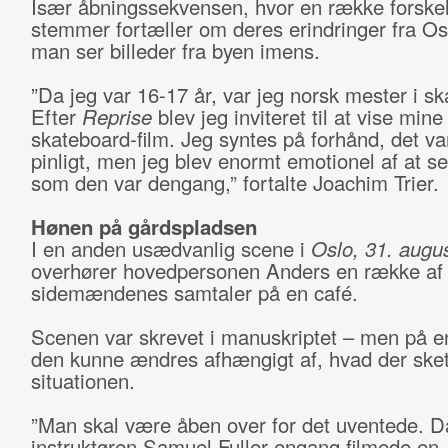
Især åbningssekvensen, hvor en række forskel
stemmer fortæller om deres erindringer fra O
man ser billeder fra byen imens.
”Da jeg var 16-17 år, var jeg norsk mester i s
Efter
Reprise
blev jeg inviteret til at vise min
skateboard-film. Jeg syntes på forhånd, det var
pinligt, men jeg blev enormt emotionel af at s
som den var dengang,” fortalte Joachim Trier.
Hønen på gårdspladsen
I en anden usædvanlig scene i
Oslo, 31. augu
overhører hovedpersonen Anders en række af
sidemændenes samtaler på en café.
Scenen var skrevet i manuskriptet – men på 
den kunne ændres afhængigt af, hvad der sket
situationen.
”Man skal være åben over for det uventede. D
instruktøren Samuel Fuller engang filmede en