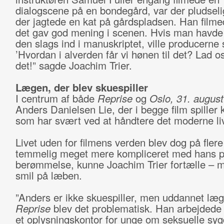
dialogscene på en bondegård, var der pludseli
der jagtede en kat på gårdspladsen. Han filmed
det gav god mening i scenen. Hvis man havde
den slags ind i manuskriptet, ville producerne 
’Hvordan i alverden får vi hønen til det? Lad o
det!” sagde Joachim Trier.
Lægen, der blev skuespiller
I centrum af både
Reprise
og
Oslo, 31. august
Anders Danielsen Lie, der i begge film spiller 
som har svært ved at håndtere det moderne li
Livet uden for filmens verden blev dog på fler
temmelig meget mere kompliceret med hans p
berømmelse, kunne Joachim Trier fortælle – m
smil på læben.
”Anders er ikke skuespiller, men uddannet læg
Reprise
blev det problematisk. Han arbejdede
et oplysningskontor for unge om seksuelle s