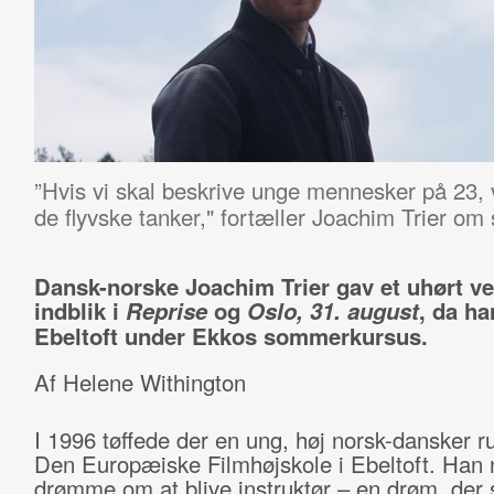
”Hvis vi skal beskrive unge mennesker på 23, v
de flyvske tanker," fortæller Joachim Trier om
Dansk-norske Joachim Trier gav et uhørt ve
indblik i
Reprise
og
Oslo, 31. august
, da h
Ebeltoft under Ekkos sommerkursus.
Af Helene Withington
I 1996 tøffede der en ung, høj norsk-dansker r
Den Europæiske Filmhøjskole i Ebeltoft. Han
drømme om at blive instruktør – en drøm, der 