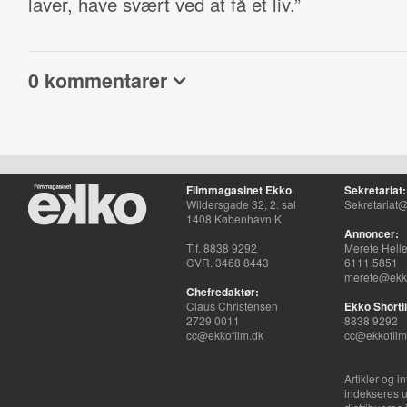
laver, have svært ved at få et liv.”
0 kommentarer
Filmmagasinet Ekko
Sekretariat:
Wildersgade 32, 2. sal
Sekretariat@
1408 København K
Annoncer:
Tlf. 8838 9292
Merete Hell
CVR. 3468 8443
6111 5851
merete@ekko
Chefredaktør:
Claus Christensen
Ekko Shortli
2729 0011
8838 9292
cc@ekkofilm.dk
cc@ekkofilm
Artikler og i
indekseres u