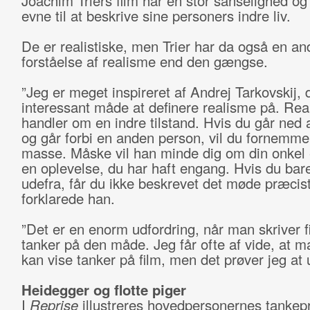
Joachim Triers film har en stor sanselighed og
evne til at beskrive sine personers indre liv.
De er realistiske, men Trier har da også en a
forståelse af realisme end den gængse.
”Jeg er meget inspireret af Andrej Tarkovskij, 
interessant måde at definere realisme på. Re
handler om en indre tilstand. Hvis du går ned
og går forbi en anden person, vil du fornemme
masse. Måske vil han minde dig om din onkel 
en oplevelse, du har haft engang. Hvis du bare
udefra, får du ikke beskrevet det møde præcist
forklarede han.
”Det er en enorm udfordring, når man skriver fi
tanker på den måde. Jeg får ofte af vide, at m
kan vise tanker på film, men det prøver jeg at 
Heidegger og flotte piger
I
Reprise
illustreres hovedpersonernes tankep