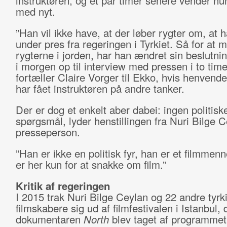
instruktøren, og et par timer senere vender hu
med nyt.
”Han vil ikke have, at der løber rygter om, at 
under pres fra regeringen i Tyrkiet. Så for at 
rygterne i jorden, har han ændret sin beslutning
i morgen op til interview med pressen i to time
fortæller Claire Vorger til Ekko, hvis henvende
har fået instruktøren på andre tanker.
Der er dog et enkelt aber dabei: ingen politisk
spørgsmål, lyder henstillingen fra Nuri Bilge 
presseperson.
”Han er ikke en politisk fyr, han er et filmmen
er her kun for at snakke om film.”
Kritik af regeringen
I 2015 trak Nuri Bilge Ceylan og 22 andre tyrk
filmskabere sig ud af filmfestivalen i Istanbul, 
dokumentaren
North
blev taget af programmet 