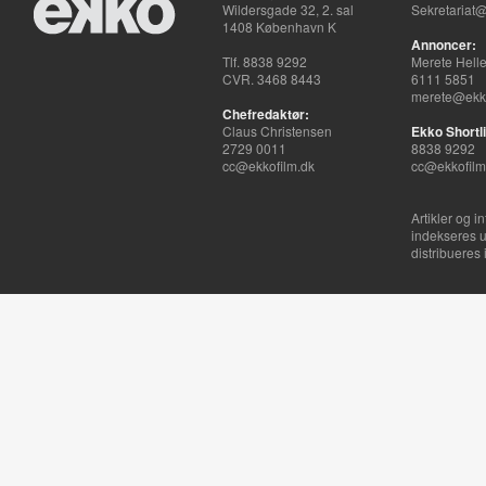
Wildersgade 32, 2. sal
Sekretariat@
1408 København K
Annoncer:
Tlf. 8838 9292
Merete Hell
CVR. 3468 8443
6111 5851
merete@ekko
Chefredaktør:
Claus Christensen
Ekko Shortli
2729 0011
8838 9292
cc@ekkofilm.dk
cc@ekkofilm
Artikler og i
indekseres u
distribueres