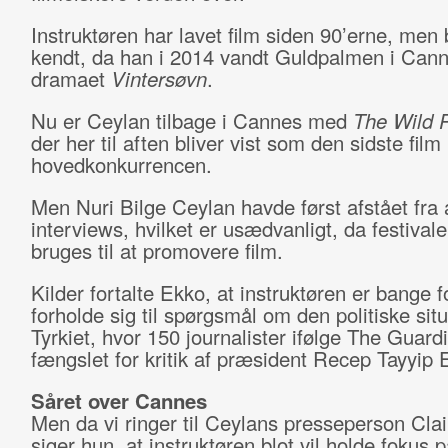
Instruktøren har lavet film siden 90’erne, men 
kendt, da han i 2014 vandt Guldpalmen i Cann
dramaet
Vintersøvn
.
Nu er Ceylan tilbage i Cannes med
The Wild 
der her til aften bliver vist som den sidste film 
hovedkonkurrencen.
Men Nuri Bilge Ceylan havde først afstået fra 
interviews, hvilket er usædvanligt, da festival
bruges til at promovere film.
Kilder fortalte Ekko, at instruktøren er bange fo
forholde sig til spørgsmål om den politiske situ
Tyrkiet, hvor 150 journalister ifølge The Guard
fængslet for kritik af præsident Recep Tayyip 
Såret over Cannes
Men da vi ringer til Ceylans presseperson Clai
siger hun, at instruktøren blot vil holde fokus 