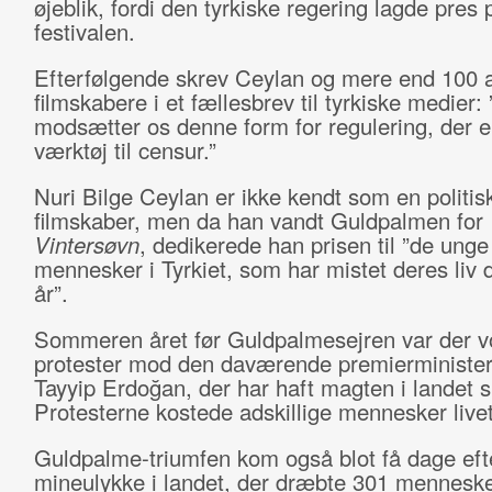
øjeblik, fordi den tyrkiske regering lagde pres 
festivalen.
Efterfølgende skrev Ceylan og mere end 100 
filmskabere i et fællesbrev til tyrkiske medier: 
modsætter os denne form for regulering, der e
værktøj til censur.”
Nuri Bilge Ceylan er ikke kendt som en politis
filmskaber, men da han vandt Guldpalmen for
Vintersøvn
, dedikerede han prisen til ”de unge
mennesker i Tyrkiet, som har mistet deres liv 
år”.
Sommeren året før Guldpalmesejren var der
protester mod den daværende premierministe
Tayyip Erdoğan, der har haft magten i landet 
Protesterne kostede adskillige mennesker livet
Guldpalme-triumfen kom også blot få dage eft
mineulykke i landet, der dræbte 301 menneske