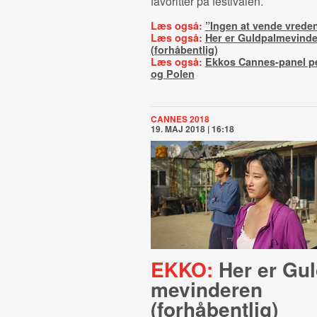
favoritter på festivalen.
Læs også:
”Ingen at vende vrede
Læs også:
Her er Guldpalmevind
(forhåbentlig)
Læs også:
Ekkos Cannes-panel p
og Polen
CANNES 2018
19. MAJ 2018 | 16:18
EKKO:
Her er Guld
me­vin­de­ren
(forhåbentlig)