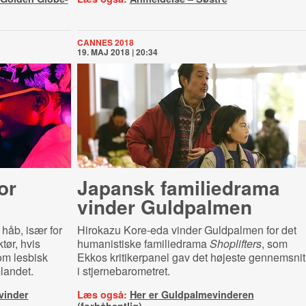
CANNES 2018
19. MAJ 2018 | 20:34
or
Japansk familiedrama
vinder Guldpalmen
 håb, især for
Hirokazu Kore-eda vinder Guldpalmen for det
ktør, hvis
humanistiske familiedrama
Shoplifters
, som
m lesbisk
Ekkos kritikerpanel gav det højeste gennemsnit
mlandet.
i stjernebarometret.
vinder
Læs også:
Her er Guldpalmevinderen