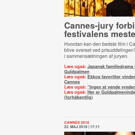
Cannes-jury forb
festivalens mest
Hvordan kan den bedste film i Ca
blive overset ved prisuddelingen?
i sammensætningen af juryen.
Læs også:
Japansk familiedrama 
Guldpalmen
Læs også:
Ekkos favoritter vinder
Cannes
Læs også:
”Ingen at vende vrede
Læs også:
Her er Guldpalmevind
(forhåbentlig)
CANNES 2018
22. MAJ 2018 | 17:11