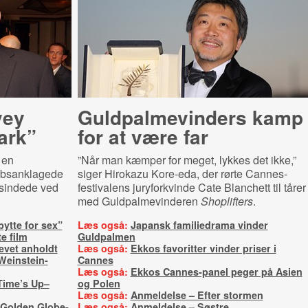
vey
Guld­pal­me­vin­ders kamp
ark”
for at være far
 en
”Når man kæmper for meget, lykkes det ikke,”
rebsanklagede
siger Hirokazu Kore-eda, der rørte Cannes-
esindede ved
festivalens juryforkvinde Cate Blanchett til tårer
med Guldpalmevinderen
Shoplifters
.
 bytte for sex”
Læs også:
Japansk familiedrama vinder
e film
Guldpalmen
evet anholdt
Læs også:
Ekkos favoritter vinder priser i
 Weinstein-
Cannes
Læs også:
Ekkos Cannes-panel peger på Asien
Time’s Up–
og Polen
Læs også:
Anmeldelse – Efter stormen
Golden Globe-
Læs også:
Anmeldelse – Søstre