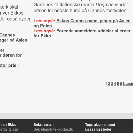
Garrones rå italienske drama
Dogman
vinder
værk skal
prisen for bedste hund på Cannes-festivalen.
river Ekkos
der også byder
Læs også:
Ekkos Cannes-panel peger på Asien
og Polen
Læs også:
Førende anmeldere uddeler stjerner
 Cannes
for Ekko
eger på Asien
ier
 døren for
tor pris i
1
2
3
4
5
6
Næst
inet Ekko
Sekretariat:
Tegn abonnement
 32, 2. sal
Sekretariat@ekkofilm.dk
Løssalgssteder