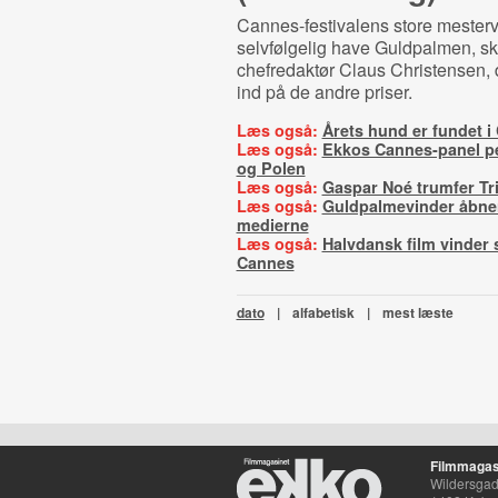
Cannes-festivalens store mester
selvfølgelig have Guldpalmen, sk
chefredaktør Claus Christensen, 
ind på de andre priser.
Læs også:
Årets hund er fundet i
Læs også:
Ekkos Cannes-panel p
og Polen
Læs også:
Gaspar Noé trumfer Tr
Læs også:
Guldpalmevinder åbner
medierne
Læs også:
Halvdansk film vinder s
Cannes
dato
|
alfabetisk
|
mest læste
Filmmagas
Wildersgade