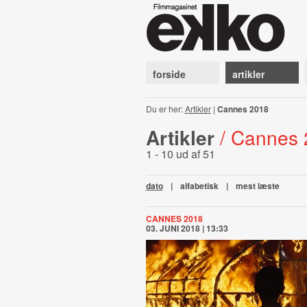
forside
artikler
Du er her:
Artikler
|
Cannes 2018
Artikler
/ Cannes
1 - 10 ud af 51
dato
|
alfabetisk
|
mest læste
CANNES 2018
03. JUNI 2018 | 13:33