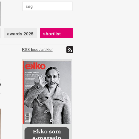
awards 2025
shortlist
RSS-feed / artikler
e