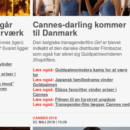
igår
Cannes-darling kommer
erværk
til Danmark
nnes (igen)
Den belgiske transgenderfilm
Girl
er blevet
 Svaret ligger
indkøbt af den danske distributør Filmbazar,
som også har sikret sig Guldpalmevinderen
Shoplifters
.
vinder
Læs også:
Guldpalmevinders kamp for at være
 priser i
far
Læs også:
Japansk familiedrama vinder
n imod”
Guldpalmen
eren
Læs også:
Ekkos favoritter vinder priser i
Cannes
Læs også:
Filmen til en forvirret ungdom
Læs også:
Transgender-film lægger Cannes ned
CANNES 2018
22. MAJ 2018 | 13:26