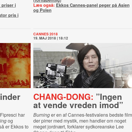
(forhåbentlig)
 priser i
Læs også:
Ekkos Cannes-panel peger på Asien
og Polen
tor pris i
CANNES 2018
19. MAJ 2018 | 18:12
vinder
CHANG-DONG:
”Ingen
at vende vreden imod”
 Fipresci har
Burning
er en af Cannes-festivalens bedste film
ing
og
der pirrer med mystik, men handler om noget
så er Ekkos to
meget jordnært, forklarer sydkoreanske Lee