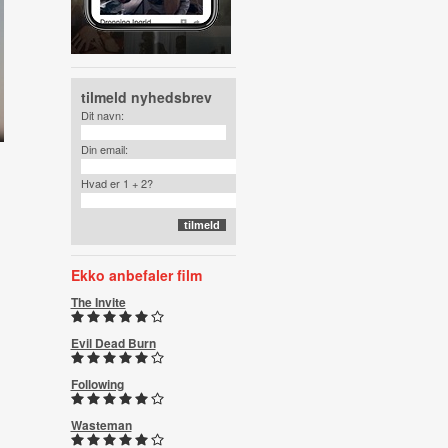
tilmeld nyhedsbrev
Dit navn:
Din email:
Hvad er 1 + 2?
Ekko anbefaler film
The Invite
Evil Dead Burn
Following
Wasteman