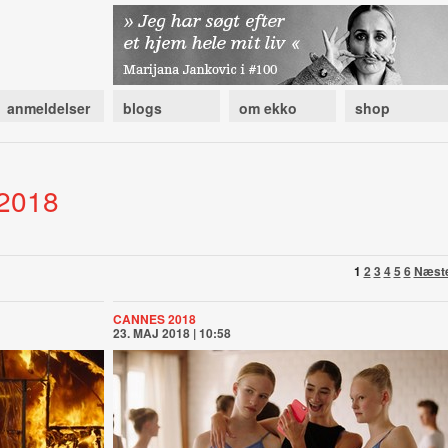
anmeldelser
blogs
om ekko
shop
 2018
1
2
3
4
5
6
Næst
CANNES 2018
23. MAJ 2018 | 10:58