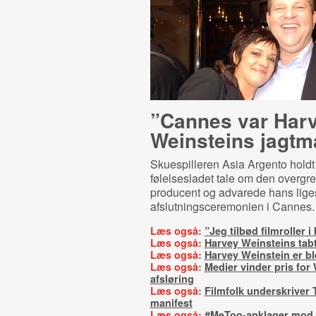
”Cannes var Har
Weinsteins jagtm
Skuespilleren Asia Argento holdt
følelsesladet tale om den overg
producent og advarede hans lig
afslutningsceremonien i Cannes.
Læs også:
”Jeg tilbød filmroller i
Læs også:
Harvey Weinsteins tabt
Læs også:
Harvey Weinstein er bl
Læs også:
Medier vinder pris for
afsløring
Læs også:
Filmfolk underskriver 
manifest
Læs også:
#MeToo-anklager mod 