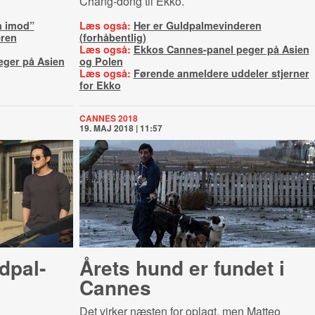
Chang-dong til Ekko.
n imod”
Læs også:
Her er Guldpalmevinderen
eren
(forhåbentlig)
Læs også:
Ekkos Cannes-panel peger på Asien
eger på Asien
og Polen
Læs også:
Førende anmeldere uddeler stjerner
for Ekko
CANNES 2018
19. MAJ 2018 | 11:57
­pal­
Årets hund er fundet i
Cannes
Det virker næsten for oplagt, men Matteo