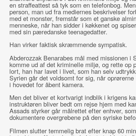
en straffeattest så tyk som en telefonbog. Me
person, man ud fra mediernes beskrivelser for
med et monster, fremstår som et ganske almin
menneske, når han sidder i køkkenet og spise
med sin pæredanske teenagedatter.
Han virker faktisk skræmmende sympatisk.
Abderozzak Benarabes mål med missionen i Sy
komme ud af det kriminelle miljø, og rette op p
lort, han har lavet i livet, som han selv udtrykk
Syrien går det voldsomt for sig, når oprørerne 
i hovedet for åbent kamera.
Men det bliver et kortvarigt indblik i krigens 
instruktøren bliver bedt om rejse hjem med ka
Assads styrker går målrettet efter enhver, som
dokumentere overgrebene på den syriske befo
Filmen slutter temmelig brat efter knap 60 min