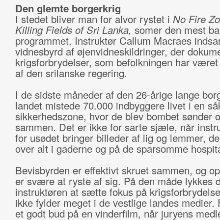
Den glemte borgerkrig
I stedet bliver man for alvor rystet i
No Fire Zo
Killing Fields of Sri Lanka,
somer den mest bar
programmet. Instruktør Callum Macraes indsa
vidnesbyrd af øjenvidneskildringer, der dokum
krigsforbrydelser, som befolkningen har været 
af den srilanske regering.
I de sidste måneder af den 26-årige lange borg
landet mistede 70.000 indbyggere livet i en så
sikkerhedszone, hvor de blev bombet sønder 
sammen. Det er ikke for sarte sjæle, når instr
for usødet bringer billeder af lig og lemmer, de
over alt i gaderne og på de sparsomme hospita
Bevisbyrden er effektivt skruet sammen, og o
er svære at ryste af sig. På den måde lykkes 
instruktøren at sætte fokus på krigsforbrydels
ikke fylder meget i de vestlige landes medier. 
et godt bud på en vinderfilm, når juryens me