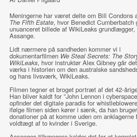
Meningerne har været delte om Bill Condons a
The Fifth Estate
, hvor Benedict Cumberbatch g
unuanceret billede af WikiLeaks grundlægger, 
Assange.
Lidt nærmere på sandheden kommer vi i
dokumentarfilmen
We Steal Secrets: The Stor
WikiLeaks
, hvor instruktør Alex Gibney går deta
værks i historien om den australske sandshed
og hans livsværk, WikiLeaks.
Filmen tegner et broget portræt af det 42-årige
Han bliver kaldt for ”John Lennon i cyberspace
opfinder det digitale paradis for whistleblowe
ifølge filmen siden kører i sænk, da han bruge
donationer på at komme uden om anklagerne 
voldtægt af to kvinder i Sverige.
Assanges tilhængere kalder det for et komplo