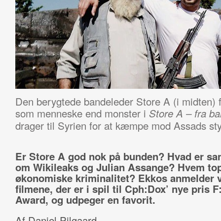
Den berygtede bandeleder Store A (i midten) 
som menneske end monster i
Store A – fra ba
drager til Syrien for at kæmpe mod Assads sty
Er Store A god nok på bunden? Hvad er s
om Wikileaks og Julian Assange? Hvem to
økonomiske kriminalitet? Ekkos anmelder 
filmene, der er i spil til Cph:Dox’ nye pris F
Award, og udpeger en favorit.
Af Daniel Pilgaard