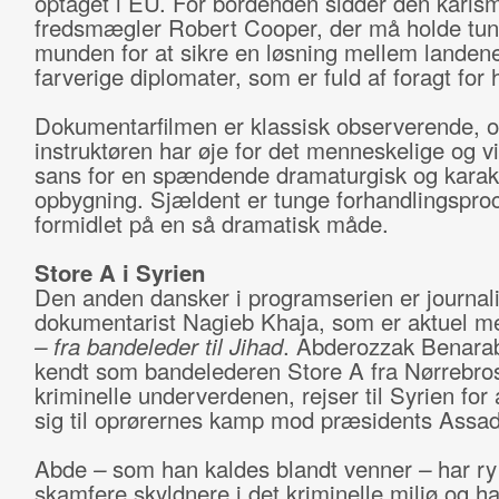
optaget i EU. For bordenden sidder den karis
fredsmægler Robert Cooper, der må holde tung
munden for at sikre en løsning mellem landene
farverige diplomater, som er fuld af foragt for
Dokumentarfilmen er klassisk observerende, 
instruktøren har øje for det menneskelige og vi
sans for en spændende dramaturgisk og karak
opbygning. Sjældent er tunge forhandlingspro
formidlet på en så dramatisk måde.
Store A i Syrien
Den anden dansker i programserien er journali
dokumentarist Nagieb Khaja, som er aktuel 
– fra bandeleder til Jihad
. Abderozzak Benarab
kendt som bandelederen Store A fra Nørrebro
kriminelle underverdenen, rejser til Syrien for a
sig til oprørernes kamp mod præsidents Assa
Abde
–
som han kaldes blandt venner
–
har ry
skamfere skyldnere i det kriminelle miljø og ha