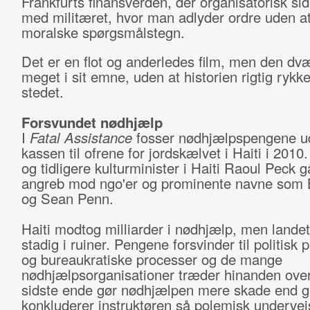
Frankfurts finansverden, der organisatorisk sid
med militæret, hvor man adlyder ordre uden at 
moralske spørgsmålstegn.
Det er en flot og anderledes film, men den dvæ
meget i sit emne, uden at historien rigtig rykke
stedet.
Forsvundet nødhjælp
I
Fatal Assistance
fosser nødhjælpspengene u
kassen til ofrene for jordskælvet i Haiti i 2010.
og tidligere kulturminister i Haiti Raoul Peck gå
angreb mod ngo'er og prominente navne som Bi
og Sean Penn.
Haiti modtog milliarder i nødhjælp, men landet
stadig i ruiner. Pengene forsvinder til politisk p
og bureaukratiske processer og de mange
nødhjælpsorganisationer træder hinanden over
sidste ende gør nødhjælpen mere skade end g
konkluderer instruktøren så polemisk undervej