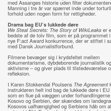
med Assanges historie uden filter dokumenter
Manning i tre år var spærret inde under tortur
forhold uden nogen form for rettigheder.
Drama bag EU’s lukkede døre
We Steal Secrets: The Story of WikiLeaks
er 
bedste af de tolv film, som er på programmet 
nye F:act Award konkurrence, der er stiftet i 
med Dansk Journalistforbund.
Filmene bevæger sig i krydsfeltet mellem
dokumentarisme, dybdeborende journalistik og 
aktivisme – og giver plads til tilstedeværelse 
refleksion.
I Karen Stokkendal Poulsens
The Agreement
instruktøren helt ind bag de lukkede døre i E
som en flue på væggen under forhandlingerne
Kosovo og Serbien, der skændes om landegræ
Kosovos uafhængighed og Serbiens håb om at