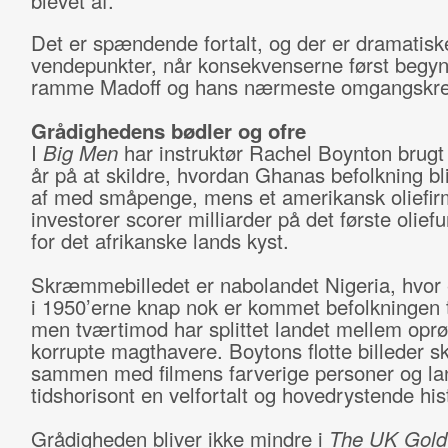
blevet af.
Det er spændende fortalt, og der er dramatisk
vendepunkter, når konsekvenserne først begyn
ramme Madoff og hans nærmeste omgangskre
Grådighedens bødler og ofre
I
Big Men
har instruktør Rachel Boynton brugt 
år på at skildre, hvordan Ghanas befolkning bli
af med småpenge, mens et amerikansk oliefir
investorer scorer milliarder på det første olief
for det afrikanske lands kyst.
Skræmmebilledet er nabolandet Nigeria, hvor e
i 1950’erne knap nok er kommet befolkningen t
men tværtimod har splittet landet mellem oprø
korrupte magthavere. Boytons flotte billeder s
sammen med filmens farverige personer og la
tidshorisont en velfortalt og hovedrystende his
Grådigheden bliver ikke mindre i
The UK Gold