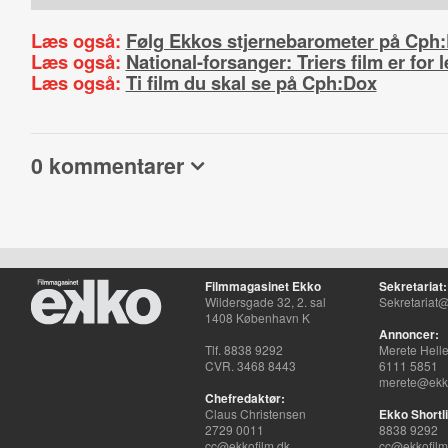
Læs også:
Følg Ekkos stjernebarometer på Cph
Læs også:
National-forsanger: Triers film er for 
Læs også:
Ti film du skal se på Cph:Dox
0 kommentarer
Filmmagasinet Ekko
Sekretariat:
Wildersgade 32, 2. sal
Sekretariat@
1408 København K
Annoncer:
Tlf. 8838 9292
Merete Hell
CVR. 3468 8443
6111 5851
merete@ekko
Chefredaktør:
Claus Christensen
Ekko Shortli
2729 0011
8838 9292
cc@ekkofilm.dk
cc@ekkofilm