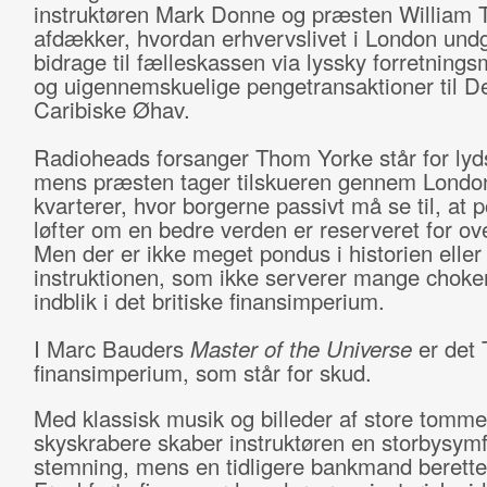
instruktøren Mark Donne og præsten William T
afdækker, hvordan erhvervslivet i London undg
bidrage til fælleskassen via lyssky forretnings
og uigennemskuelige pengetransaktioner til D
Caribiske Øhav.
Radioheads forsanger Thom Yorke står for lyd
mens præsten tager tilskueren gennem London
kvarterer, hvor borgerne passivt må se til, at p
løfter om en bedre verden er reserveret for ov
Men der er ikke meget pondus i historien eller
instruktionen, som ikke serverer mange chok
indblik i det britiske finansimperium.
I Marc Bauders
Master of the Universe
er det
finansimperium, som står for skud.
Med klassisk musik og billeder af store tomme
skyskrabere skaber instruktøren en storbysymf
stemning, mens en tidligere bankmand berett