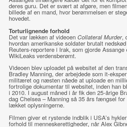
deres guru. Det er svært at afgøre, men filmen
billede af en mand, hvor berømmelsen er stege
hovedet.
Torturlignende forhold
Det var lækken af videoen
Collateral Murder
, 
hvordan amerikanske soldater brutalt nedskød 
Reuters-reportere i Irak, som gjorde Assange 
WikiLeaks verdensberømt.
Videoen blev uploadet på websitet af den tran
Bradley Manning, der arbejdede som it-ekspert
militæret og næsten nåede at uploade en milli
fortrolige dokumentar til websitet, inden han b
i 2010. I august måned i år fik den 25-årige Br
dag Chelsea – Manning så 35 års fængsel for 
lækket oplysningerne.
Filmen giver et rystende indblik i USA’s hykler
forhold til menneskerettigheder, når Alex Gibne