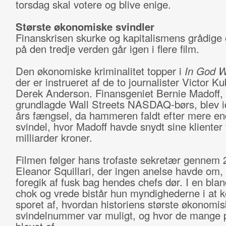
torsdag skal votere og blive enige.
Største økonomiske svindler
Finanskrisen skurke og kapitalismens grådige
på den tredje verden går igen i flere film.
Den økonomiske kriminalitet topper i
In God W
der er instrueret af de to journalister Victor K
Derek Anderson. Finansgeniet Bernie Madoff,
grundlagde Wall Streets NASDAQ-børs, blev 
års fængsel, da hammeren faldt efter mere en
svindel, hvor Madoff havde snydt sine klienter 
milliarder kroner.
Filmen følger hans trofaste sekretær gennem 
Eleanor Squillari, der ingen anelse havde om,
foregik af fusk bag hendes chefs dør. I en blan
chok og vrede bistår hun myndighederne i at
sporet af, hvordan historiens største økonomi
svindelnummer var muligt, og hvor de mange 