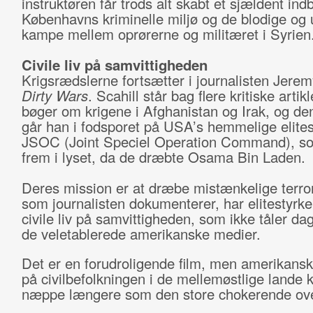
instruktøren får trods alt skabt et sjældent indb
Københavns kriminelle miljø og de blodige og 
kampe mellem oprørerne og militæret i Syrien
Civile liv på samvittigheden
Krigsrædslerne fortsætter i journalisten Jerem
Dirty Wars
. Scahill står bag flere kritiske artik
bøger om krigene i Afghanistan og Irak, og d
går han i fodsporet på USA’s hemmelige elites
JSOC (Joint Speciel Operation Command), 
frem i lyset, da de dræbte Osama Bin Laden.
Deres mission er at dræbe mistænkelige terror
som journalisten dokumenterer, har elitestyrke
civile liv på samvittigheden, som ikke tåler dag
de veletablerede amerikanske medier.
Det er en forudroligende film, men amerikans
på civilbefolkningen i de mellemøstlige lande
næppe længere som den store chokerende ove