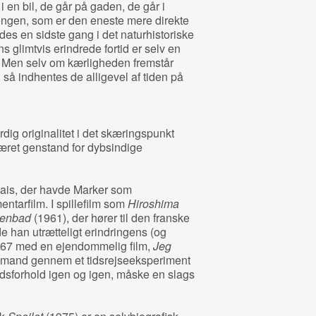
i en bil, de går på gaden, de går i
sengen, som er den eneste mere direkte
es en sidste gang i det naturhistoriske
glimtvis erindrede fortid er selv en
. Men selv om kærligheden fremstår
, så indhentes de alligevel af tiden på
ig originalitet i det skæringspunkt
været genstand for dybsindige
ais, der havde Marker som
entarfilm. I spillefilm som
Hiroshima
arienbad
(1961), der hører til den franske
 han utrætteligt erindringens (og
967 med en ejendommelig film,
Jeg
n mand gennem et tidsrejseeksperiment
edsforhold igen og igen, måske en slags