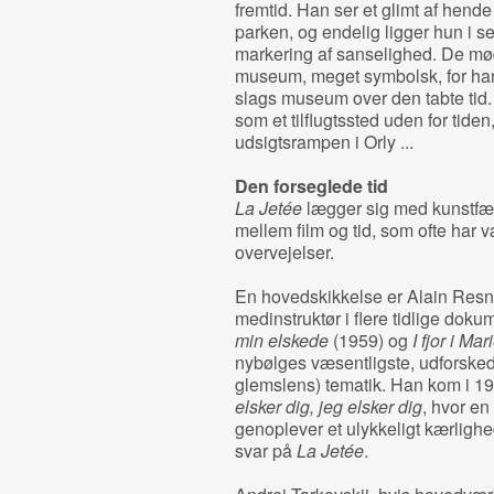
fremtid. Han ser et glimt af hende 
parken, og endelig ligger hun i 
markering af sanselighed. De mød
museum, meget symbolsk, for hans 
slags museum over den tabte tid
som et tilflugtssted uden for tiden
udsigtsrampen i Orly ...
Den forseglede tid
La Jetée
lægger sig med kunstfærd
mellem film og tid, som ofte har 
overvejelser.
En hovedskikkelse er Alain Resn
medinstruktør i flere tidlige dokum
min elskede
(1959) og
I fjor i M
nybølges væsentligste, udforskede
glemslens) tematik. Han kom i 1
elsker dig, jeg elsker dig
, hvor e
genoplever et ulykkeligt kærligh
svar på
La Jetée
.