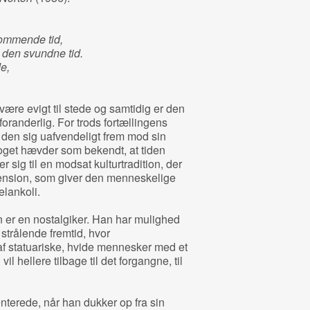
ommende tid,
 den svundne tid.
e,
 være evigt til stede og samtidig er den
oranderlig. For trods fortællingens
den sig uafvendeligt frem mod sin
get hævder som bekendt, at tiden
er sig til en modsat kulturtradition, der
mension, som giver den menneskelige
lankoli.
 er en nostalgiker. Han har mulighed
, strålende fremtid, hvor
 statuariske, hvide mennesker med et
 hellere tilbage til det forgangne, til
nterede, når han dukker op fra sin