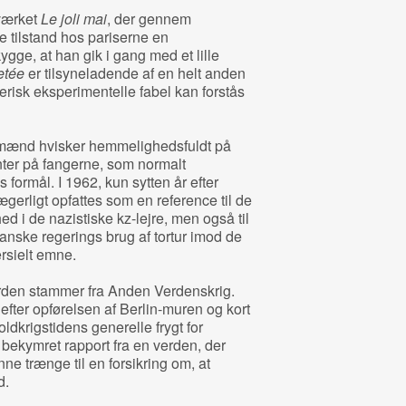
værket
Le joli mai
, der gennem
 tilstand hos pariserne en
ge, at han gik i gang med et lille
etée
er tilsyneladende af en helt anden
risk eksperimentelle fabel kan forstås
ænd hvisker hemmelighedsfuldt på
ter på fangerne, som normalt
s formål. I 1962, kun sytten år efter
erligt opfattes som en reference til de
 i de nazistiske kz-lejre, men også til
ranske regerings brug af tortur imod de
ersielt emne.
erden stammer fra Anden Verdenskrig.
 efter opførelsen af Berlin-muren og kort
ldkrigstidens generelle frygt for
kymret rapport fra en verden, der
e trænge til en forsikring om, at
d.