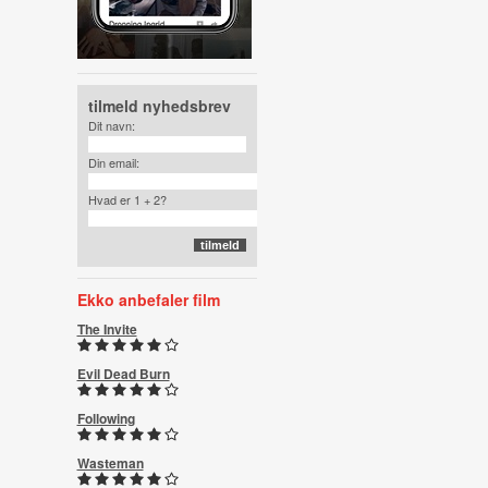
tilmeld nyhedsbrev
Dit navn:
Din email:
Hvad er 1 + 2?
Ekko anbefaler film
The Invite
Evil Dead Burn
Following
Wasteman