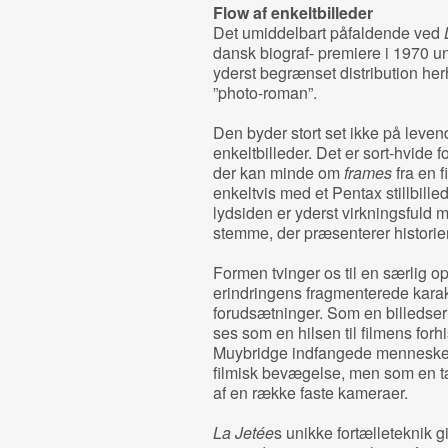
Flow af enkeltbilleder
Det umiddelbart påfaldende ved
dansk biograf- premiere i 1970 un
yderst begrænset distribution he
”photo-roman”.
Den byder stort set ikke på levende
enkeltbilleder. Det er sort-hvide f
der kan minde om
frames
fra en 
enkeltvis med et Pentax stillbill
lydsiden er yderst virkningsfuld 
stemme, der præsenterer historie
Formen tvinger os til en særlig 
erindringens fragmenterede karak
forudsætninger. Som en billedse
ses som en hilsen til filmens forh
Muybridge indfangede mennesker
filmisk bevægelse, men som en tæt
af en række faste kameraer.
La Jetée
s unikke fortælleteknik g