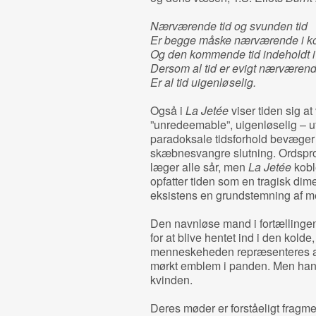
Nærværende tid og svunden tid
Er begge måske nærværende i k
Og den kommende tid indeholdt i
Dersom al tid er evigt nærværend
Er al tid uigenløselig.
Også i
La Jetée
viser tiden sig at
”unredeemable”, uigenløselig – uf
paradoksale tidsforhold bevæger 
skæbnesvangre slutning. Ordspro
læger alle sår, men
La Jetée
kobl
opfatter tiden som en tragisk di
eksistens en grundstemning af me
Den navnløse mand i fortællingen
for at blive hentet ind i den kolde
menneskeheden repræsenteres af
mørkt emblem i panden. Men han vil
kvinden.
Deres møder er forståeligt fragme