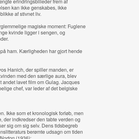
ængte erindringsbilleder frem af
sen kan ikke genskabes, ikke
likke af stivnet liv.
uforglemmelige magiske moment: Fuglene
unge kvinde ligger i sengen, og
nder.
 på ham. Kærligheden har gjort hende
os Hanich, der spiller manden, er
kvinden med den særlige aura, blev
t andet lavet film om Gulag. Jacques
elige chef, var leder af det belgiske
en. Ikke som et kronologisk forløb, men
, der indkredser den tabte verden og
ker sig om sig selv. Dens tidsbegreb
enslitteraturs berømte udsagn om tiden
 Norton
(1936):