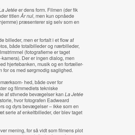
La Jetée
er dens form. Filmen (der fik
der titlen
År nul
, men kun opnåede
rhjemme) præsenterer sig selv som en
 billeder, men er fortalt i et flow af
otos, både totalbilleder og nærbilleder,
filmstrimmel (fotografierne er taget
ed-kamera). Der er ingen dialog, men
med hjertebanken, musik og en fortæller-
n for os med sørgmodig saglighed.
opmærksom- hed, både over for
ter og filmmediets tekniske
rie af stivnede bevægelser kan
La Jetée
istorie, hvor fotografen Eadweard
s og dyrs bevægelser – ikke som en
 serie af enkeltbilleder, der blev taget
iver mening, for så vidt som filmens plot