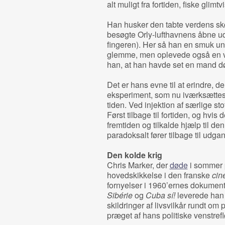
alt muligt fra fortiden, fiske glimt
Han husker den tabte verdens s
besøgte Orly-lufthavnens åbne uds
fingeren). Her så han en smuk un
glemme, men oplevede også en v
han, at han havde set en mand d
Det er hans evne til at erindre, d
eksperiment, som nu iværksættes. 
tiden. Ved injektion af særlige st
Først tilbage til fortiden, og hvis
fremtiden og tilkalde hjælp til d
paradoksalt fører tilbage til udga
Den kolde krig
Chris Marker, der
døde
i sommer p
hovedskikkelse i den franske
cin
fornyelser i 1960’ernes dokumen
Sibérie
og
Cuba sí!
leverede han 
skildringer af livsvilkår rundt om
præget af hans politiske venstref