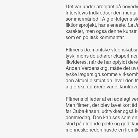
Det var under arbejdet på hoved
interviews indkredser den mentale
sommermåned i Algier-krigens skyg
fiktionsprojekt, hans eneste.
La J
karakter, men også denne kunstne
som en politisk kommentar.
Filmens dæmoniske videnskabsm
tysk, mens de udfører eksperimen
likvideres, når de har opfyldt dere
Anden Verdenskrig, måtte det uvæg
tyske lægers grusomme virksomhed
den aktuelle situation, hvor den f
algierske oprørere var et kontrov
Filmens billeder af en ødelagt v
Men filmen, der blev lavet kort tid
før Cuba-krisen, udtrykker også ko
dommedag. Den kan ses som en be
stod på gloende pæle og godt kunn
menneskeheden havde en fremti