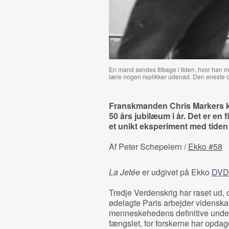
En mand sendes tilbage i tiden, hvor han 
lære nogen replikker udenad. Den eneste d
Franskmanden Chris Markers ko
50 års jubilæum i år. Det er en f
et unikt eksperiment med tiden
Af Peter Schepelern /
Ekko #58
La Jetée
er udgivet på Ekko
DVD
Tredje Verdenskrig har raset ud, 
ødelagte Paris arbejder videns
menneskehedens definitive under
fængslet, for forskerne har opdaget