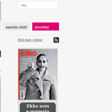
awards 2025
shortlist
RSS-feed / artikler
r