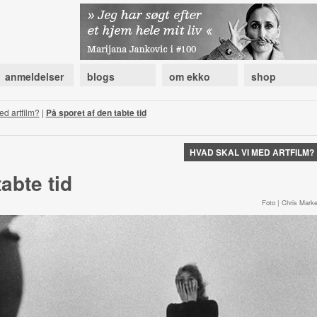
anmeldelser
blogs
om ekko
shop
ed artfilm?
|
På sporet af den tabte tid
HVAD SKAL VI MED ARTFILM?
abte tid
Foto | Chris Marke