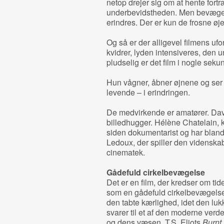
netop drejer sig om at hente fortr
underbevidstheden. Men bevægel
erindres. Der er kun de frosne øjeb
Og så er der alligevel filmens 
kvidrer, lyden intensiveres, den 
pludselig er det film i nogle seku
Hun vågner, åbner øjnene og ser
levende – i erindringen.
De medvirkende er amatører. Dav
billedhugger. Hélène Chatelain, 
siden dokumentarist og har bland
Ledoux, der spiller den videnskab
cinematek.
Gådefuld cirkelbevægelse
Det er en film, der kredser om tid
som en gådefuld cirkelbevægelse
den tabte kærlighed, idet den luk
svarer til et af den moderne verd
og dens væsen, T.S. Eliots
Burnt