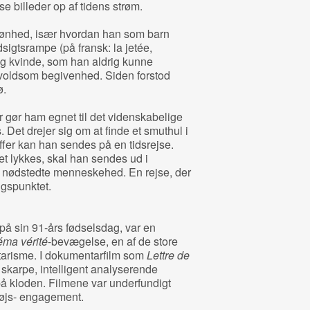
vise billeder op af tidens strøm.
kønhed, især hvordan han som barn
igtsrampe (på fransk: la jetée,
g kvinde, som han aldrig kunne
oldsom begivenhed. Siden forstod
ø.
er gør ham egnet til det videnskabelige
Det drejer sig om at finde et smuthul i
offer kan han sendes på en tidsrejse.
 det lykkes, skal han sendes ud i
en nødstedte menneskehed. En rejse, der
ngspunktet.
å sin 91-års fødselsdag, var en
éma vérité
-bevægelse, en af de store
tarisme. I dokumentarfilm som
Lettre de
skarpe, intelligent analyserende
 på kloden. Filmene var underfundigt
løjs- engagement.