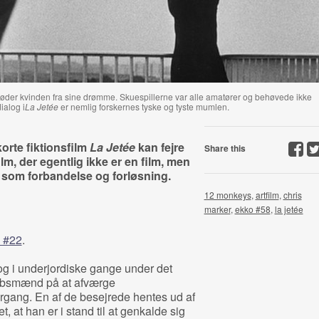
møder kvinden fra sine drømme. Skuespillerne var alle amatører og behøvede ikke
ialog i
La Jetée
er nemlig forskernes tyske og tyste mumlen.
rte fiktionsfilm
La Jetée
kan fejre
Share this
ilm, der egentlig ikke er en film, men
 som forbandelse og forløsning.
12 monkeys
,
artfilm
,
chris
marker
,
ekko #58
,
la jetée
 #22
.
og i underjordiske gange under det
kabsmænd på at afværge
gang. En af de besejrede hentes ud af
, at han er i stand til at genkalde sig