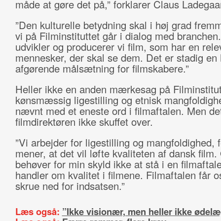
måde at gøre det på,” forklarer Claus Ladegaa
”Den kulturelle betydning skal i høj grad frem
vi på Filminstituttet går i dialog med branche
udvikler og producerer vi film, som har en rele
mennesker, der skal se dem. Det er stadig en 
afgørende målsætning for filmskabere.”
Heller ikke en anden mærkesag på Filminstitut
kønsmæssig ligestilling og etnisk mangfoldigh
nævnt med et eneste ord i filmaftalen. Men de
filmdirektøren ikke skuffet over.
”Vi arbejder for ligestilling og mangfoldighed, f
mener, at det vil løfte kvaliteten af dansk film.
behøver for min skyld ikke at stå i en filmaftal
handler om kvalitet i filmene. Filmaftalen får os
skrue ned for indsatsen.”
Læs også:
”Ikke visionær, men heller ikke ødel