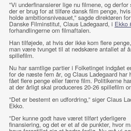
”Vi underfinansierer lige nu filmene, og derfor s
der er brug for at tilføre dansk film penge, hvis
holde ambitionsniveauet,” sagde direktøren fo
Danske Filminstitut, Claus Ladegaard, i
Ekko 
forhandlingerne om filmaftalen.
Han tilføjede, at hvis der ikke kom flere penge,
man være tvunget til at nedskære antallet af å
spillefilm.
Nu har samtlige partier i Folketinget indgået en
for de næste fem år, og Claus Ladegaard har 
fået flere penge eller færre film. Politikerne h
at der årligt skal produceres 20-26 spillefilm o
”Det er bestemt en udfordring,” siger Claus La
Ekko.
”Der kunne godt have været tilført yderligere
finansiering, og det er et af de punkter, hvor 
have forestillet sig et bedre forlig. Nu må vi 