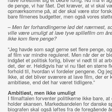
de penge, vi har fået. Det kræver, at vi skal 
opmærksomme på, at der skal være stor forske
bare filmenes budgetter, men også vores støtt
– Men før forhandlingerne lød det nærmest, 
ville være umuligt at lave tyve spillefilm om åre
ikke kom flere penge?
”Jeg havde som sagt gerne set flere penge, og 
af film var mindre reguleret. Men når der er bl
indgået et politisk forlig, bliver vi nødt til at a
det, der er. Heldigvis har vi nu fået en større fle
forhold til, hvordan vi fordeler pengene. Og j
ikke, at det bliver sværere at lave film, der er 
ambitiøse, end det har været tidligere.”
Ambitiøst, men ikke umuligt
I filmaftalen forventer politikerne ikke bare, at
holder skansen. Markedsandelen for danske spi
biografen skal også løftes fra de foregående å