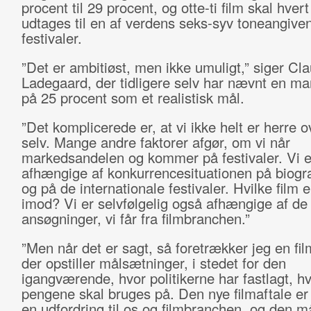
procent til 29 procent, og otte-ti film skal hvert
udtages til en af verdens seks-syv toneangive
festivaler.
”Det er ambitiøst, men ikke umuligt,” siger Cl
Ladegaard, der tidligere selv har nævnt en m
på 25 procent som et realistisk mål.
”Det komplicerede er, at vi ikke helt er herre o
selv. Mange andre faktorer afgør, om vi når
markedsandelen og kommer på festivaler. Vi e
afhængige af konkurrencesituationen på biogr
og på de internationale festivaler. Hvilke film e
imod? Vi er selvfølgelig også afhængige af de
ansøgninger, vi får fra filmbranchen.”
”Men når det er sagt, så foretrækker jeg en fil
der opstiller målsætninger, i stedet for den
igangværende, hvor politikerne har fastlagt, h
pengene skal bruges på. Den nye filmaftale er
en udfordring til os og filmbranchen, og den m