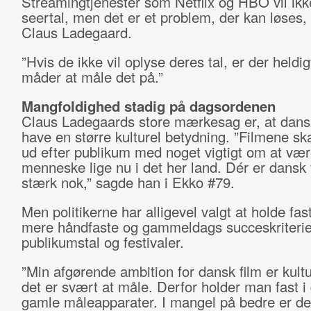
Streamingtjenester som Netflix og HBO vil ikk
seertal, men det er et problem, der kan løses
Claus Ladegaard.
”Hvis de ikke vil oplyse deres tal, er der heldi
måder at måle det på.”
Mangfoldighed stadig på dagsordenen
Claus Ladegaards store mærkesag er, at dansk
have en større kulturel betydning. ”Filmene sk
ud efter publikum med noget vigtigt om at væ
menneske lige nu i det her land. Dér er dansk 
stærk nok,” sagde han i Ekko #79.
Men politikerne har alligevel valgt at holde fast
mere håndfaste og gammeldags succeskriterie
publikumstal og festivaler.
”Min afgørende ambition for dansk film er kult
det er svært at måle. Derfor holder man fast i 
gamle måleapparater. I mangel på bedre er de