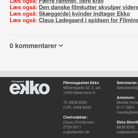
Læs også:
Færre rammer, flere krav
Læs også:
Den danske filmkutter skvulper vider
Læs også:
Skægge(de) kvinder indtager Ekko
Læs også:
Claus Ladegaard i spidsen for Filminst
0 kommentarer
Filmmagasinet Ekko
Sekretariat:
Wildersgade 32, 2. sal
Sekretariat@
1408 København K
Annoncer:
Tlf. 8838 9292
Merete Hell
CVR. 3468 8443
6111 5851
merete@ekko
Chefredaktør:
Claus Christensen
Ekko Shortli
2729 0011
8838 9292
cc@ekkofilm.dk
cc@ekkofilm